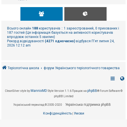
Всього онлайн
188
користувачів :: 1 зареєстрований, 0 прихованих і
187 гостей (Ця інформація базується на активності користувачів
впродовж останніх 5 хвилин)
Рекорд відвідуваності
(4271 одночасно)
відбувся П'ят липня 24,
2026 12:12 am
Теріологічна школа
форум Українського теріологічного товариства
MannixMD
phpBB
CleanSilver style by
Style Version 1.1.6
Працює на
® Forum Software ©
phpBB Limited
Українська підтримка phpBB
Український переклад © 2005-2020
Конфіденційність
Умови
|