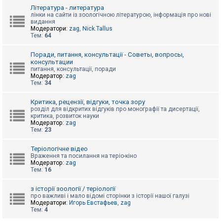
к
Література - литература
лінки на сайти із зоологічною літературою, інформація про нові
видання
Модератори:
zag
,
Nick.Tallus
Д
Тем:
64
о
п
о
Поради, питання, консультації - Советы, вопросы,
м
консультации
о
питання, консультації, поради
г
Модератор:
zag
а
Тем:
34
Критика, рецензії, відгуки, точка зору
розділ для відкритих відгуків про монографії та дисертації,
критика, розвиток науки
Модератор:
zag
Тем:
23
Теріологічне відео
Враження та посилання на теріо-кіно
Модератор:
zag
Тем:
16
з історії зоології / теріології
про важливі і мало відомі сторінки з історії нашої галузі
Модератори:
Игорь Евстафьев
,
zag
Тем:
4