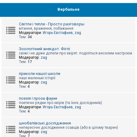
Вербальне
Світле і тепле - Просто разговоры
вітання, враження, побажання
Модератори:
Игорь Евстафьев
,
zag
Тем:
34
Зоологічний анекдот. Фіглі
свіжі і не дуже дотепи про звірят. поділіться веселим настроєм
Модератор:
zag
Тем:
17
приколи нашої школи
наші маленькі історії
Модератор:
zag
Тем:
4
поезія і проза фауни
поетичні рядки про звірів (та їхніх дослідників)
Модератори:
Игорь Евстафьев
,
zag
Тем:
4
шнобелівські дослідження
непересічні дослідження ссавців (або в цілому тварин)
Модератор:
zag
Тем:
7