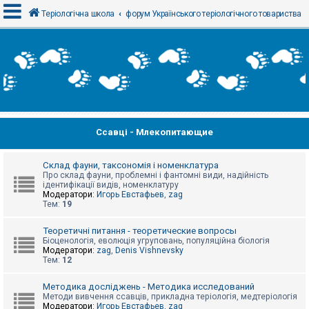
Теріологічна школа
форум Українського теріологічного товариства
В
х
і
д
Ссавці - Млекопитающие
Р
е
є
с
Склад фауни, таксономія і номенклатура
т
Про склад фауни, проблемні і фантомні види, надійність
р
ідентифікації видів, номенклатуру
а
Модератори:
Игорь Евстафьев
,
zag
ц
Тем:
19
і
я
Теоретичні питання - теоретические вопросы
Біоценологія, еволюція угруповань, популяційна біологія
Модератори:
zag
,
Denis Vishnevsky
Тем:
12
Т
е
м
Методика досліджень - Методика исследований
и
Методи вивчення ссавців, прикладна теріологія, медтеріологія
б
Модератори:
Игорь Евстафьев
,
zag