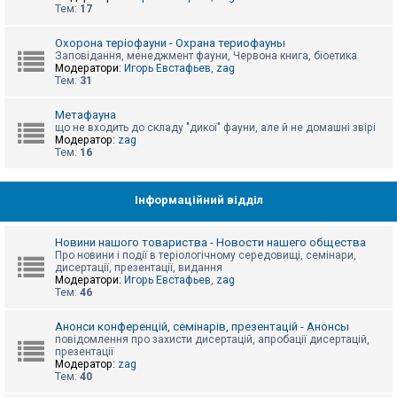
е
Тем:
17
з
в
і
Охорона теріофауни - Охрана териофауны
д
Заповідання, менеджмент фауни, Червона книга, біоетика
п
Модератори:
Игорь Евстафьев
,
zag
о
Тем:
31
в
і
д
Метафауна
е
що не входить до складу "дикої" фауни, але й не домашні звірі
й
Модератор:
zag
Тем:
16
А
к
Інформаційний відділ
т
и
в
Новини нашого товариства - Новости нашего общества
н
Про новини і події в теріологічному середовищі, семінари,
і
дисертації, презентації, видання
т
Модератори:
Игорь Евстафьев
,
zag
е
Тем:
46
м
и
Анонси конференцій, семінарів, презентацій - Анонсы
повідомлення про захисти дисертацій, апробації дисертацій,
презентації
П
Модератор:
zag
о
Тем:
40
ш
у