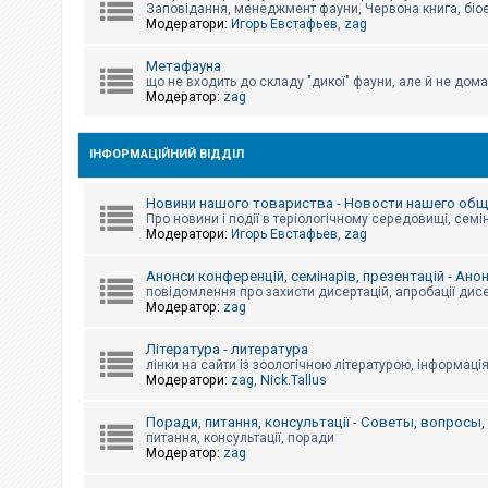
е
Заповідання, менеджмент фауни, Червона книга, біо
з
Модератори:
Игорь Евстафьев
,
zag
в
і
д
Метафауна
п
що не входить до складу "дикої" фауни, але й не дома
о
Модератор:
zag
в
і
д
е
ІНФОРМАЦІЙНИЙ ВІДДІЛ
й
Новини нашого товариства - Новости нашего об
Про новини і події в теріологічному середовищі, семін
А
Модератори:
Игорь Евстафьев
,
zag
к
т
и
Анонси конференцій, семінарів, презентацій - Ано
в
повідомлення про захисти дисертацій, апробації дисе
н
Модератор:
zag
і
т
Література - литература
е
м
лінки на сайти із зоологічною літературою, інформаці
и
Модератори:
zag
,
Nick.Tallus
Поради, питання, консультації - Советы, вопросы
питання, консультації, поради
П
Модератор:
zag
о
ш
у