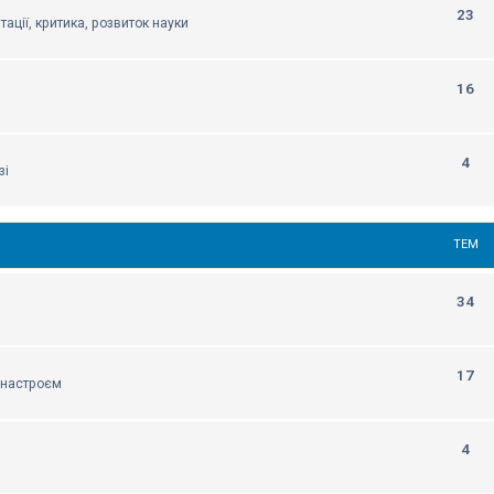
23
тації, критика, розвиток науки
16
4
зі
ТЕМ
34
17
м настроєм
4