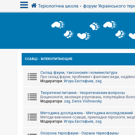
Теріологічна школа
форум Українського тері
В
х
і
д
ССАВЦІ - МЛЕКОПИТАЮЩИЕ
Р
е
є
с
Склад фауни, таксономія і номенклатура
т
Про склад фауни, проблемні і фантомні види, надійніс
р
Модератори:
Игорь Евстафьев
,
zag
а
ц
Теоретичні питання - теоретические вопросы
і
Біоценологія, еволюція угруповань, популяційна біоло
я
Модератори:
zag
,
Denis Vishnevsky
Методика досліджень - Методика исследований
Т
Методи вивчення ссавців, прикладна теріологія, медт
е
Модератори:
Игорь Евстафьев
,
zag
м
и
б
Охорона теріофауни - Охрана териофауны