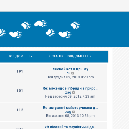
ПОВІДОМЛЕНЬ
ОСТАННЄ ПОВІДОМЛЕННЯ
лесной кот в Крыму
191
П
PG
е
Пон грудня 09, 2013 8:23 pm
р
е
Re: міжвидові гібриди в приро…
г
101
П
zag
л
е
Нед вересня 09, 2012 7:23 am
я
р
н
е
у
Re: актуальні майстер-класи д…
г
т
112
П
zag
л
и
е
Вів жовтня 08, 2013 10:36 pm
я
о
р
н
с
е
у
т
кіт лісовий та фауністичні да…
г
т