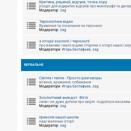
Критика, рецензії, відгуки, точка зору
к
розділ для відкритих відгуків про монографії та дисер
Модератор:
zag
Д
Теріологічне відео
о
Враження та посилання на теріо-кіно
п
Модератор:
zag
о
м
о
з історії зоології / теріології
г
про важливі і мало відомі сторінки з історії нашої галу
а
Модератори:
Игорь Евстафьев
,
zag
ВЕРБАЛЬНЕ
Світле і тепле - Просто разговоры
вітання, враження, побажання
Модератори:
Игорь Евстафьев
,
zag
Зоологічний анекдот. Фіглі
свіжі і не дуже дотепи про звірят. поділіться весели
Модератор:
zag
приколи нашої школи
наші маленькі історії
Модератор:
zag