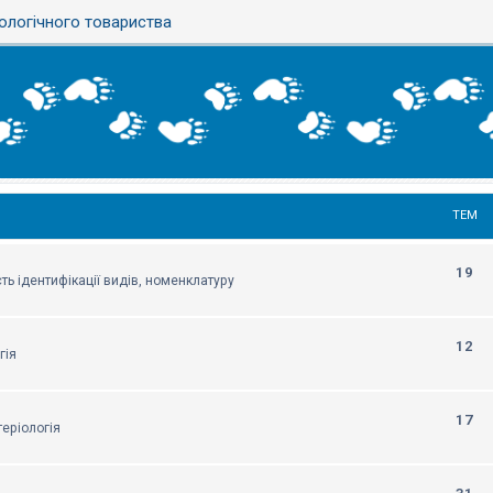
ологічного товариства
ТЕМ
19
ть ідентифікації видів, номенклатуру
12
гія
17
еріологія