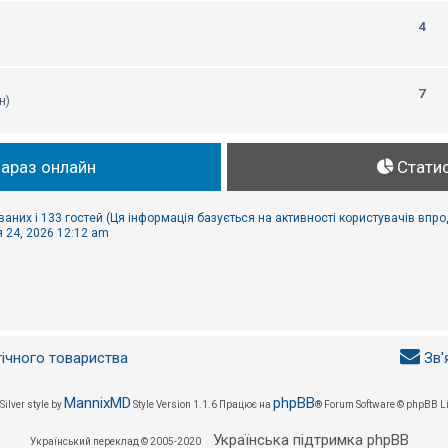
4
7
н)
зараз онлайн
Стати
ваних і 133 гостей (Ця інформація базується на активності користувачів впр
 24, 2026 12:12 am
гічного товариства
Зв'
MannixMD
phpBB
Silver style by
Style Version 1.1.6
Працює на
® Forum Software © phpBB L
Українська підтримка phpBB
Український переклад © 2005-2020