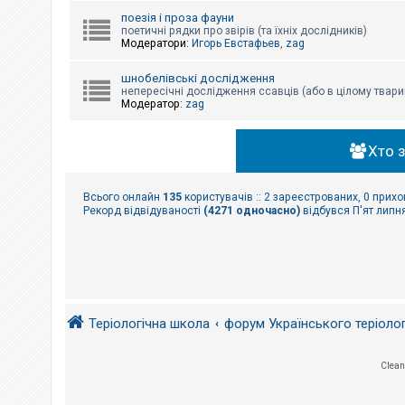
поезія і проза фауни
поетичні рядки про звірів (та їхніх дослідників)
Модератори:
Игорь Евстафьев
,
zag
шнобелівські дослідження
непересічні дослідження ссавців (або в цілому твари
Модератор:
zag
Хто 
Всього онлайн
135
користувачів :: 2 зареєстрованих, 0 прихо
Рекорд відвідуваності
(4271 одночасно)
відбувся П'ят липня
Теріологічна школа
форум Українського теріоло
Clean