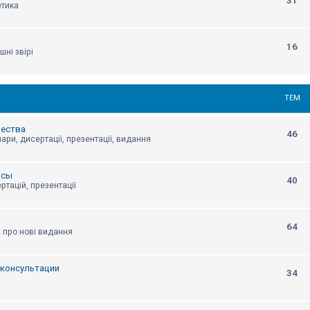
31
етика
16
шні звірі
ТЕМ
щества
46
ари, дисертації, презентації, видання
нсы
40
ртацій, презентації
64
я про нові видання
, консультации
34