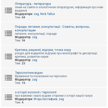
к
Література - литература
лінки на сайти із зоологічною літературою, інформація про нові
видання
Модератори:
zag
,
Nick.Tallus
Д
Тем:
64
о
п
о
Поради, питання, консультації - Советы, вопросы,
м
консультации
о
питання, консультації, поради
г
Модератор:
zag
а
Тем:
34
Критика, рецензії, відгуки, точка зору
розділ для відкритих відгуків про монографії та дисертації,
критика, розвиток науки
Модератор:
zag
Тем:
23
Теріологічне відео
Враження та посилання на теріо-кіно
Модератор:
zag
Тем:
16
з історії зоології / теріології
про важливі і мало відомі сторінки з історії нашої галузі
Модератори:
Игорь Евстафьев
,
zag
Тем:
4