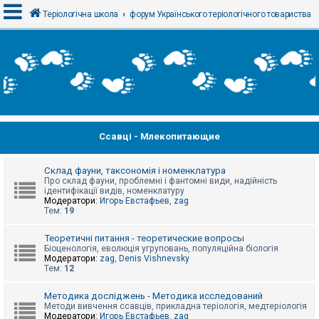
Теріологічна школа
форум Українського теріологічного товариства
В
х
і
д
Ссавці - Млекопитающие
Р
е
є
с
Склад фауни, таксономія і номенклатура
т
Про склад фауни, проблемні і фантомні види, надійність
р
ідентифікації видів, номенклатуру
а
Модератори:
Игорь Евстафьев
,
zag
ц
Тем:
19
і
я
Теоретичні питання - теоретические вопросы
Біоценологія, еволюція угруповань, популяційна біологія
Модератори:
zag
,
Denis Vishnevsky
Тем:
12
Т
е
м
Методика досліджень - Методика исследований
и
Методи вивчення ссавців, прикладна теріологія, медтеріологія
б
Модератори:
Игорь Евстафьев
,
zag