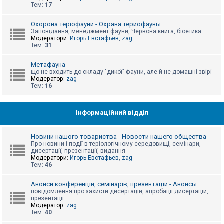
е
Тем:
17
з
в
і
Охорона теріофауни - Охрана териофауны
д
Заповідання, менеджмент фауни, Червона книга, біоетика
п
Модератори:
Игорь Евстафьев
,
zag
о
Тем:
31
в
і
д
Метафауна
е
що не входить до складу "дикої" фауни, але й не домашні звірі
й
Модератор:
zag
Тем:
16
А
к
Інформаційний відділ
т
и
в
Новини нашого товариства - Новости нашего общества
н
Про новини і події в теріологічному середовищі, семінари,
і
дисертації, презентації, видання
т
Модератори:
Игорь Евстафьев
,
zag
е
Тем:
46
м
и
Анонси конференцій, семінарів, презентацій - Анонсы
повідомлення про захисти дисертацій, апробації дисертацій,
презентації
П
Модератор:
zag
о
Тем:
40
ш
у