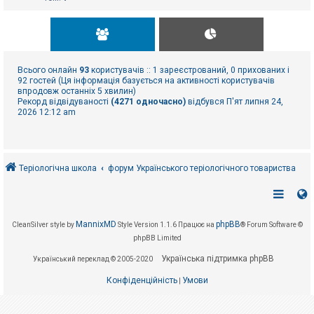
Всього онлайн
93
користувачів :: 1 зареєстрований, 0 прихованих і
92 гостей (Ця інформація базується на активності користувачів
впродовж останніх 5 хвилин)
Рекорд відвідуваності
(4271 одночасно)
відбувся П'ят липня 24,
2026 12:12 am
Теріологічна школа
форум Українського теріологічного товариства
MannixMD
phpBB
CleanSilver style by
Style Version 1.1.6
Працює на
® Forum Software ©
phpBB Limited
Українська підтримка phpBB
Український переклад © 2005-2020
Конфіденційність
Умови
|