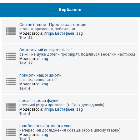
Вербальне
Світле і тепле - Просто разговоры
вітання, враження, побажання
Модератори:
Игорь Евстафьев
,
zag
Тем:
34
Зоологічний анекдот. Фіглі
свіжі і не дуже дотепи про звірят. поділіться веселим настроєм
Модератор:
zag
Тем:
17
приколи нашої школи
наші маленькі історії
Модератор:
zag
Тем:
4
поезія і проза фауни
поетичні рядки про звірів (та їхніх дослідників)
Модератори:
Игорь Евстафьев
,
zag
Тем:
4
шнобелівські дослідження
непересічні дослідження ссавців (або в цілому тварин)
Модератор:
zag
Тем:
7