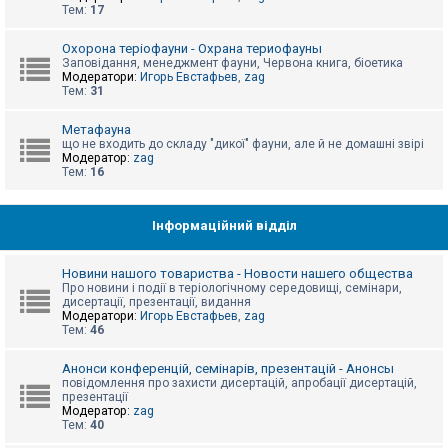
е
Тем:
17
з
в
і
Охорона теріофауни - Охрана териофауны
д
Заповідання, менеджмент фауни, Червона книга, біоетика
п
Модератори:
Игорь Евстафьев
,
zag
о
Тем:
31
в
і
д
Метафауна
е
що не входить до складу "дикої" фауни, але й не домашні звірі
й
Модератор:
zag
Тем:
16
А
к
Інформаційний відділ
т
и
в
Новини нашого товариства - Новости нашего общества
н
Про новини і події в теріологічному середовищі, семінари,
і
дисертації, презентації, видання
т
Модератори:
Игорь Евстафьев
,
zag
е
Тем:
46
м
и
Анонси конференцій, семінарів, презентацій - Анонсы
повідомлення про захисти дисертацій, апробації дисертацій,
презентації
П
Модератор:
zag
о
Тем:
40
ш
у