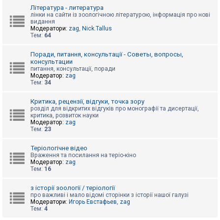
к
Література - литература
лінки на сайти із зоологічною літературою, інформація про нові
видання
Модератори:
zag
,
Nick.Tallus
Д
Тем:
64
о
п
о
Поради, питання, консультації - Советы, вопросы,
м
консультации
о
питання, консультації, поради
г
Модератор:
zag
а
Тем:
34
Критика, рецензії, відгуки, точка зору
розділ для відкритих відгуків про монографії та дисертації,
критика, розвиток науки
Модератор:
zag
Тем:
23
Теріологічне відео
Враження та посилання на теріо-кіно
Модератор:
zag
Тем:
16
з історії зоології / теріології
про важливі і мало відомі сторінки з історії нашої галузі
Модератори:
Игорь Евстафьев
,
zag
Тем:
4