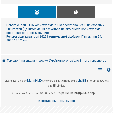
Всього онлайн
105
користувачів :: 0 зареєстрованих, 0 прихованих і
105 гостей (Ця інформація базується на активності користувачів
впродовж останніх 5 хвилин)
Рекорд відвідуваності
(4271 одночасно)
відбувся П'ят липня 24,
2026 12:12 am
Теріологічна школа
форум Українського теріологічного товариства
MannixMD
phpBB
CleanSilver style by
Style Version 1.1.6
Працює на
® Forum Software ©
phpBB Limited
Українська підтримка phpBB
Український переклад © 2005-2020
Конфіденційність
Умови
|