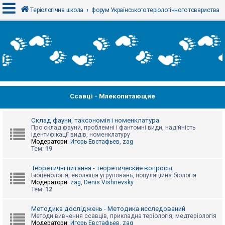
Теріологічна школа
форум Українського теріологічного товариства
В
х
і
д
Ссавці - Млекопитающие
Р
е
є
с
Склад фауни, таксономія і номенклатура
т
Про склад фауни, проблемні і фантомні види, надійність
р
ідентифікації видів, номенклатуру
а
Модератори:
Игорь Евстафьев
,
zag
ц
Тем:
19
і
я
Теоретичні питання - теоретические вопросы
Біоценологія, еволюція угруповань, популяційна біологія
Модератори:
zag
,
Denis Vishnevsky
Тем:
12
Т
е
м
Методика досліджень - Методика исследований
и
Методи вивчення ссавців, прикладна теріологія, медтеріологія
б
Модератори:
Игорь Евстафьев
,
zag