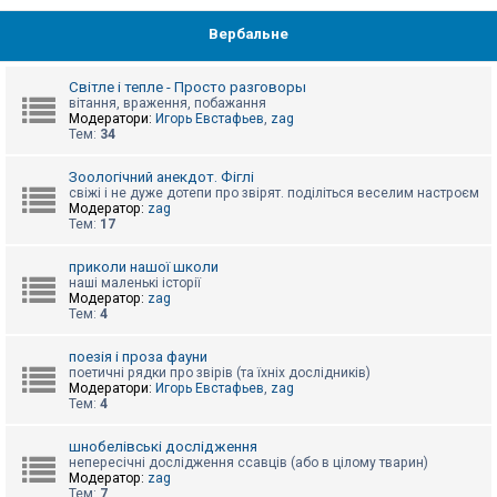
Вербальне
Світле і тепле - Просто разговоры
вітання, враження, побажання
Модератори:
Игорь Евстафьев
,
zag
Тем:
34
Зоологічний анекдот. Фіглі
свіжі і не дуже дотепи про звірят. поділіться веселим настроєм
Модератор:
zag
Тем:
17
приколи нашої школи
наші маленькі історії
Модератор:
zag
Тем:
4
поезія і проза фауни
поетичні рядки про звірів (та їхніх дослідників)
Модератори:
Игорь Евстафьев
,
zag
Тем:
4
шнобелівські дослідження
непересічні дослідження ссавців (або в цілому тварин)
Модератор:
zag
Тем:
7