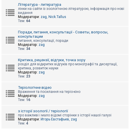
к
Література - литература
лінки на сайти із зоологічною літературою, інформація про нові
видання
Модератори:
zag
,
Nick.Tallus
Д
Тем:
64
о
п
о
Поради, питання, консультації - Советы, вопросы,
м
консультации
о
питання, консультації, поради
г
Модератор:
zag
а
Тем:
34
Критика, рецензії, відгуки, точка зору
розділ для відкритих відгуків про монографії та дисертації,
критика, розвиток науки
Модератор:
zag
Тем:
23
Теріологічне відео
Враження та посилання на теріо-кіно
Модератор:
zag
Тем:
16
з історії зоології / теріології
про важливі і мало відомі сторінки з історії нашої галузі
Модератори:
Игорь Евстафьев
,
zag
Тем:
4