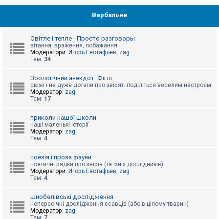
Вербальне
Світле і тепле - Просто разговоры
вітання, враження, побажання
Модератори:
Игорь Евстафьев
,
zag
Тем:
34
Зоологічний анекдот. Фіглі
свіжі і не дуже дотепи про звірят. поділіться веселим настроєм
Модератор:
zag
Тем:
17
приколи нашої школи
наші маленькі історії
Модератор:
zag
Тем:
4
поезія і проза фауни
поетичні рядки про звірів (та їхніх дослідників)
Модератори:
Игорь Евстафьев
,
zag
Тем:
4
шнобелівські дослідження
непересічні дослідження ссавців (або в цілому тварин)
Модератор:
zag
Тем:
7