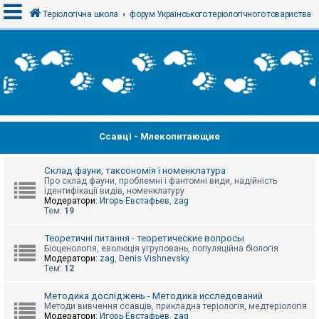
Теріологічна школа
форум Українського теріологічного товариства
В
х
і
д
Ссавці - Млекопитающие
Р
е
є
с
Склад фауни, таксономія і номенклатура
т
Про склад фауни, проблемні і фантомні види, надійність
р
ідентифікації видів, номенклатуру
а
Модератори:
Игорь Евстафьев
,
zag
ц
Тем:
19
і
я
Теоретичні питання - теоретические вопросы
Біоценологія, еволюція угруповань, популяційна біологія
Модератори:
zag
,
Denis Vishnevsky
Тем:
12
Т
е
м
Методика досліджень - Методика исследований
и
Методи вивчення ссавців, прикладна теріологія, медтеріологія
б
Модератори:
Игорь Евстафьев
,
zag