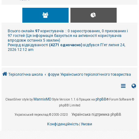
Всього онлайн
97
користувачів :: 0 зареєстрованих, 0 прихованих і
97 гостей (Ця інформація базується на активності користувачів
впродовж останніх 5 хвилин)
Рекорд відвідуваності
(4271 одночасно)
відбувся П'ят липня 24,
2026 12:12 am
Теріологічна школа
форум Українського теріологічного товариства
MannixMD
phpBB
CleanSilver style by
Style Version 1.1.6
Працює на
® Forum Software ©
phpBB Limited
Українська підтримка phpBB
Український переклад © 2005-2020
Конфіденційність
Умови
|