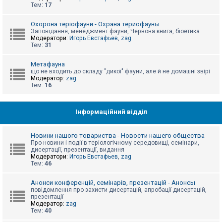
е
Тем:
17
з
в
і
Охорона теріофауни - Охрана териофауны
д
Заповідання, менеджмент фауни, Червона книга, біоетика
п
Модератори:
Игорь Евстафьев
,
zag
о
Тем:
31
в
і
д
Метафауна
е
що не входить до складу "дикої" фауни, але й не домашні звірі
й
Модератор:
zag
Тем:
16
А
к
Інформаційний відділ
т
и
в
Новини нашого товариства - Новости нашего общества
н
Про новини і події в теріологічному середовищі, семінари,
і
дисертації, презентації, видання
т
Модератори:
Игорь Евстафьев
,
zag
е
Тем:
46
м
и
Анонси конференцій, семінарів, презентацій - Анонсы
повідомлення про захисти дисертацій, апробації дисертацій,
презентації
П
Модератор:
zag
о
Тем:
40
ш
у