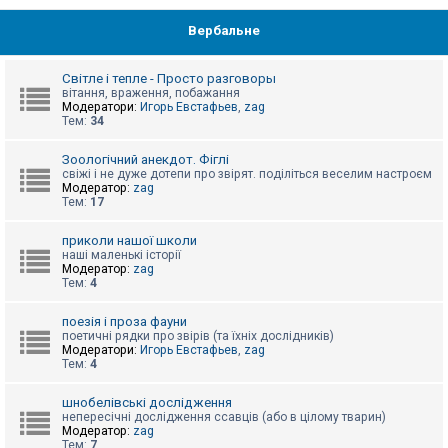
Вербальне
Світле і тепле - Просто разговоры
вітання, враження, побажання
Модератори:
Игорь Евстафьев
,
zag
Тем:
34
Зоологічний анекдот. Фіглі
свіжі і не дуже дотепи про звірят. поділіться веселим настроєм
Модератор:
zag
Тем:
17
приколи нашої школи
наші маленькі історії
Модератор:
zag
Тем:
4
поезія і проза фауни
поетичні рядки про звірів (та їхніх дослідників)
Модератори:
Игорь Евстафьев
,
zag
Тем:
4
шнобелівські дослідження
непересічні дослідження ссавців (або в цілому тварин)
Модератор:
zag
Тем:
7