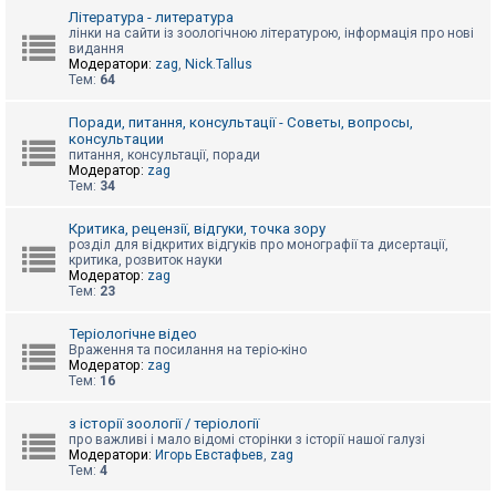
к
Література - литература
лінки на сайти із зоологічною літературою, інформація про нові
видання
Модератори:
zag
,
Nick.Tallus
Д
Тем:
64
о
п
о
Поради, питання, консультації - Советы, вопросы,
м
консультации
о
питання, консультації, поради
г
Модератор:
zag
а
Тем:
34
Критика, рецензії, відгуки, точка зору
розділ для відкритих відгуків про монографії та дисертації,
критика, розвиток науки
Модератор:
zag
Тем:
23
Теріологічне відео
Враження та посилання на теріо-кіно
Модератор:
zag
Тем:
16
з історії зоології / теріології
про важливі і мало відомі сторінки з історії нашої галузі
Модератори:
Игорь Евстафьев
,
zag
Тем:
4