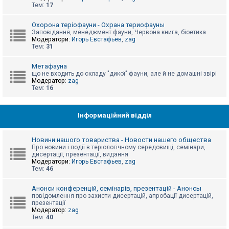
е
Тем:
17
з
в
і
Охорона теріофауни - Охрана териофауны
д
Заповідання, менеджмент фауни, Червона книга, біоетика
п
Модератори:
Игорь Евстафьев
,
zag
о
Тем:
31
в
і
д
Метафауна
е
що не входить до складу "дикої" фауни, але й не домашні звірі
й
Модератор:
zag
Тем:
16
А
к
Інформаційний відділ
т
и
в
Новини нашого товариства - Новости нашего общества
н
Про новини і події в теріологічному середовищі, семінари,
і
дисертації, презентації, видання
т
Модератори:
Игорь Евстафьев
,
zag
е
Тем:
46
м
и
Анонси конференцій, семінарів, презентацій - Анонсы
повідомлення про захисти дисертацій, апробації дисертацій,
презентації
П
Модератор:
zag
о
Тем:
40
ш
у