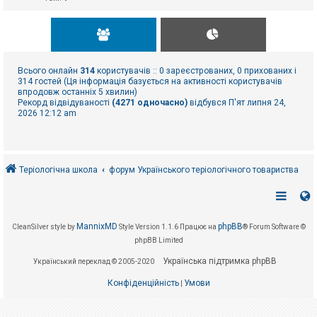
Всього онлайн
314
користувачів :: 0 зареєстрованих, 0 прихованих і
314 гостей (Ця інформація базується на активності користувачів
впродовж останніх 5 хвилин)
Рекорд відвідуваності
(4271 одночасно)
відбувся П'ят липня 24,
2026 12:12 am
Теріологічна школа
форум Українського теріологічного товариства
MannixMD
phpBB
CleanSilver style by
Style Version 1.1.6
Працює на
® Forum Software ©
phpBB Limited
Українська підтримка phpBB
Український переклад © 2005-2020
Конфіденційність
Умови
|