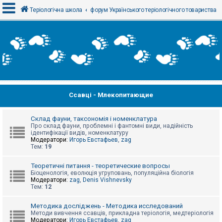
Теріологічна школа
форум Українського теріологічного товариства
В
х
і
д
Ссавці - Млекопитающие
Р
е
є
с
Склад фауни, таксономія і номенклатура
т
Про склад фауни, проблемні і фантомні види, надійність
р
ідентифікації видів, номенклатуру
а
Модератори:
Игорь Евстафьев
,
zag
ц
Тем:
19
і
я
Теоретичні питання - теоретические вопросы
Біоценологія, еволюція угруповань, популяційна біологія
Модератори:
zag
,
Denis Vishnevsky
Тем:
12
Т
е
м
Методика досліджень - Методика исследований
и
Методи вивчення ссавців, прикладна теріологія, медтеріологія
б
Модератори:
Игорь Евстафьев
,
zag