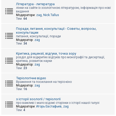
к
Література - литература
лінки на сайти із зоологічною літературою, інформація про нові
видання
Модератори:
zag
,
Nick.Tallus
Д
Тем:
64
о
п
о
Поради, питання, консультації - Советы, вопросы,
м
консультации
о
питання, консультації, поради
г
Модератор:
zag
а
Тем:
34
Критика, рецензії, відгуки, точка зору
розділ для відкритих відгуків про монографії та дисертації,
критика, розвиток науки
Модератор:
zag
Тем:
23
Теріологічне відео
Враження та посилання на теріо-кіно
Модератор:
zag
Тем:
16
з історії зоології / теріології
про важливі і мало відомі сторінки з історії нашої галузі
Модератори:
Игорь Евстафьев
,
zag
Тем:
4