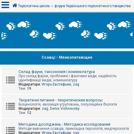
Теріологічна школа
форум Українського теріологічного товариства
В
х
і
д
Ссавці - Млекопитающие
Р
е
є
с
Склад фауни, таксономія і номенклатура
т
Про склад фауни, проблемні і фантомні види, надійність
р
ідентифікації видів, номенклатуру
а
Модератори:
Игорь Евстафьев
,
zag
ц
Тем:
19
і
я
Теоретичні питання - теоретические вопросы
Біоценологія, еволюція угруповань, популяційна біологія
Модератори:
zag
,
Denis Vishnevsky
Тем:
12
Т
е
м
Методика досліджень - Методика исследований
и
Методи вивчення ссавців, прикладна теріологія, медтеріологія
б
Модератори:
Игорь Евстафьев
,
zag