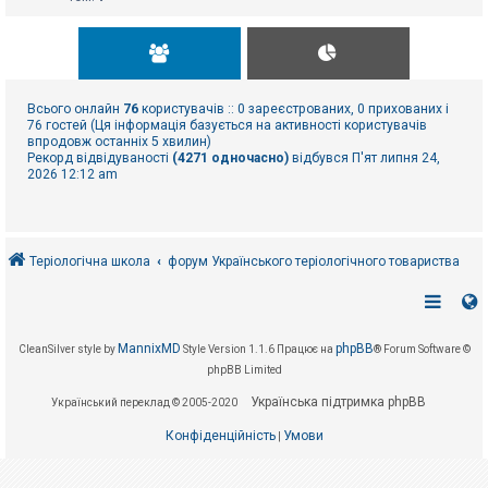
Всього онлайн
76
користувачів :: 0 зареєстрованих, 0 прихованих і
76 гостей (Ця інформація базується на активності користувачів
впродовж останніх 5 хвилин)
Рекорд відвідуваності
(4271 одночасно)
відбувся П'ят липня 24,
2026 12:12 am
Теріологічна школа
форум Українського теріологічного товариства
MannixMD
phpBB
CleanSilver style by
Style Version 1.1.6
Працює на
® Forum Software ©
phpBB Limited
Українська підтримка phpBB
Український переклад © 2005-2020
Конфіденційність
Умови
|