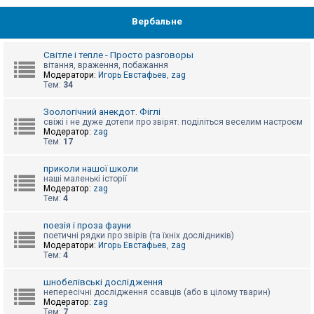
Вербальне
Світле і тепле - Просто разговоры
вітання, враження, побажання
Модератори:
Игорь Евстафьев
,
zag
Тем:
34
Зоологічний анекдот. Фіглі
свіжі і не дуже дотепи про звірят. поділіться веселим настроєм
Модератор:
zag
Тем:
17
приколи нашої школи
наші маленькі історії
Модератор:
zag
Тем:
4
поезія і проза фауни
поетичні рядки про звірів (та їхніх дослідників)
Модератори:
Игорь Евстафьев
,
zag
Тем:
4
шнобелівські дослідження
непересічні дослідження ссавців (або в цілому тварин)
Модератор:
zag
Тем:
7