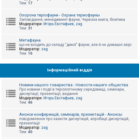
е
Тем:
17
з
в
і
Охорона теріофауни - Охрана териофауны
д
Заповідання, менеджмент фауни, Червона книга, біоетика
п
Модератори:
Игорь Евстафьев
,
zag
о
Тем:
31
в
і
д
Метафауна
е
що не входить до складу "дикої" фауни, але й не домашні звірі
й
Модератор:
zag
Тем:
16
А
к
Інформаційний відділ
т
и
в
Новини нашого товариства - Новости нашего общества
н
Про новини і події в теріологічному середовищі, семінари,
і
дисертації, презентації, видання
т
Модератори:
Игорь Евстафьев
,
zag
е
Тем:
46
м
и
Анонси конференцій, семінарів, презентацій - Анонсы
повідомлення про захисти дисертацій, апробації дисертацій,
презентації
П
Модератор:
zag
о
Тем:
40
ш
у