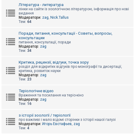
к
Література - литература
лінки на сайти із зоологічною літературою, інформація про нові
видання
Модератори:
zag
,
Nick.Tallus
Д
Тем:
64
о
п
о
Поради, питання, консультації - Советы, вопросы,
м
консультации
о
питання, консультації, поради
г
Модератор:
zag
а
Тем:
34
Критика, рецензії, відгуки, точка зору
розділ для відкритих відгуків про монографії та дисертації,
критика, розвиток науки
Модератор:
zag
Тем:
23
Теріологічне відео
Враження та посилання на теріо-кіно
Модератор:
zag
Тем:
16
з історії зоології / теріології
про важливі і мало відомі сторінки з історії нашої галузі
Модератори:
Игорь Евстафьев
,
zag
Тем:
4