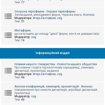
е
Тем:
17
з
в
і
Охорона теріофауни - Охрана териофауны
д
Заповідання, менеджмент фауни, Червона книга, біоетика
п
Модератори:
Игорь Евстафьев
,
zag
о
Тем:
31
в
і
д
Метафауна
е
що не входить до складу "дикої" фауни, але й не домашні звірі
й
Модератор:
zag
Тем:
16
А
к
Інформаційний відділ
т
и
в
Новини нашого товариства - Новости нашего общества
н
Про новини і події в теріологічному середовищі, семінари,
і
дисертації, презентації, видання
т
Модератори:
Игорь Евстафьев
,
zag
е
Тем:
46
м
и
Анонси конференцій, семінарів, презентацій - Анонсы
повідомлення про захисти дисертацій, апробації дисертацій,
презентації
П
Модератор:
zag
о
Тем:
40
ш
у