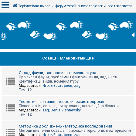
Теріологічна школа
форум Українського теріологічного товариства
В
х
і
д
Ссавці - Млекопитающие
Р
е
є
с
Склад фауни, таксономія і номенклатура
т
Про склад фауни, проблемні і фантомні види, надійність
р
ідентифікації видів, номенклатуру
а
Модератори:
Игорь Евстафьев
,
zag
ц
Тем:
19
і
я
Теоретичні питання - теоретические вопросы
Біоценологія, еволюція угруповань, популяційна біологія
Модератори:
zag
,
Denis Vishnevsky
Тем:
12
Т
е
м
Методика досліджень - Методика исследований
и
Методи вивчення ссавців, прикладна теріологія, медтеріологія
б
Модератори:
Игорь Евстафьев
,
zag