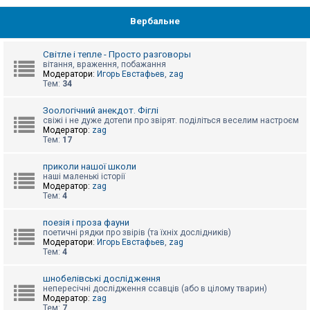
Вербальне
Світле і тепле - Просто разговоры
вітання, враження, побажання
Модератори:
Игорь Евстафьев
,
zag
Тем:
34
Зоологічний анекдот. Фіглі
свіжі і не дуже дотепи про звірят. поділіться веселим настроєм
Модератор:
zag
Тем:
17
приколи нашої школи
наші маленькі історії
Модератор:
zag
Тем:
4
поезія і проза фауни
поетичні рядки про звірів (та їхніх дослідників)
Модератори:
Игорь Евстафьев
,
zag
Тем:
4
шнобелівські дослідження
непересічні дослідження ссавців (або в цілому тварин)
Модератор:
zag
Тем:
7