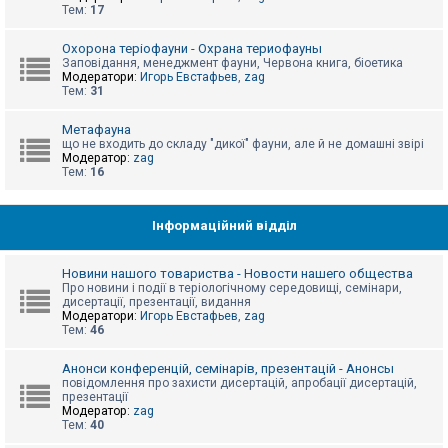
е
Тем:
17
з
в
і
Охорона теріофауни - Охрана териофауны
д
Заповідання, менеджмент фауни, Червона книга, біоетика
п
Модератори:
Игорь Евстафьев
,
zag
о
Тем:
31
в
і
д
Метафауна
е
що не входить до складу "дикої" фауни, але й не домашні звірі
й
Модератор:
zag
Тем:
16
А
к
Інформаційний відділ
т
и
в
Новини нашого товариства - Новости нашего общества
н
Про новини і події в теріологічному середовищі, семінари,
і
дисертації, презентації, видання
т
Модератори:
Игорь Евстафьев
,
zag
е
Тем:
46
м
и
Анонси конференцій, семінарів, презентацій - Анонсы
повідомлення про захисти дисертацій, апробації дисертацій,
презентації
П
Модератор:
zag
о
Тем:
40
ш
у