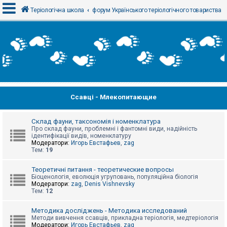
Теріологічна школа
форум Українського теріологічного товариства
В
х
і
д
Ссавці - Млекопитающие
Р
е
є
с
Склад фауни, таксономія і номенклатура
т
Про склад фауни, проблемні і фантомні види, надійність
р
ідентифікації видів, номенклатуру
а
Модератори:
Игорь Евстафьев
,
zag
ц
Тем:
19
і
я
Теоретичні питання - теоретические вопросы
Біоценологія, еволюція угруповань, популяційна біологія
Модератори:
zag
,
Denis Vishnevsky
Тем:
12
Т
е
м
Методика досліджень - Методика исследований
и
Методи вивчення ссавців, прикладна теріологія, медтеріологія
б
Модератори:
Игорь Евстафьев
,
zag