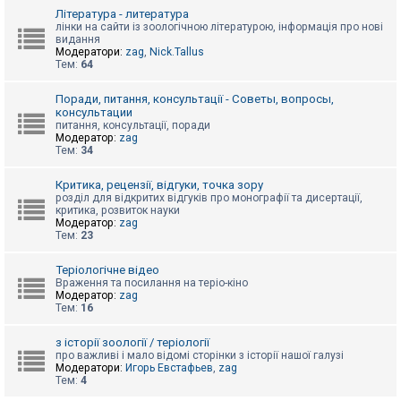
к
Література - литература
лінки на сайти із зоологічною літературою, інформація про нові
видання
Модератори:
zag
,
Nick.Tallus
Д
Тем:
64
о
п
о
Поради, питання, консультації - Советы, вопросы,
м
консультации
о
питання, консультації, поради
г
Модератор:
zag
а
Тем:
34
Критика, рецензії, відгуки, точка зору
розділ для відкритих відгуків про монографії та дисертації,
критика, розвиток науки
Модератор:
zag
Тем:
23
Теріологічне відео
Враження та посилання на теріо-кіно
Модератор:
zag
Тем:
16
з історії зоології / теріології
про важливі і мало відомі сторінки з історії нашої галузі
Модератори:
Игорь Евстафьев
,
zag
Тем:
4