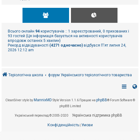
Всього онлайн
94
користувачів :: 1 зареєстрований, 0 прихованих і
93 гостей (Ця інформація базується на активності користувачів
впродовж останніх 5 хвилин)
Рекорд відвідуваності
(4271 одночасно)
відбувся П'ят липня 24,
2026 12:12 am
Теріологічна школа
форум Українського теріологічного товариства
MannixMD
phpBB
CleanSilver style by
Style Version 1.1.6
Працює на
® Forum Software ©
phpBB Limited
Українська підтримка phpBB
Український переклад © 2005-2020
Конфіденційність
Умови
|