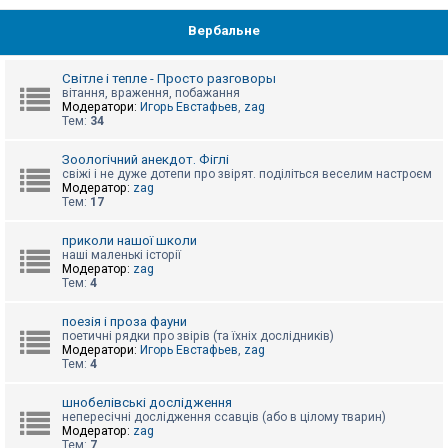
Вербальне
Світле і тепле - Просто разговоры
вітання, враження, побажання
Модератори:
Игорь Евстафьев
,
zag
Тем:
34
Зоологічний анекдот. Фіглі
свіжі і не дуже дотепи про звірят. поділіться веселим настроєм
Модератор:
zag
Тем:
17
приколи нашої школи
наші маленькі історії
Модератор:
zag
Тем:
4
поезія і проза фауни
поетичні рядки про звірів (та їхніх дослідників)
Модератори:
Игорь Евстафьев
,
zag
Тем:
4
шнобелівські дослідження
непересічні дослідження ссавців (або в цілому тварин)
Модератор:
zag
Тем:
7