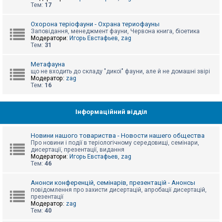
е
Тем:
17
з
в
і
Охорона теріофауни - Охрана териофауны
д
Заповідання, менеджмент фауни, Червона книга, біоетика
п
Модератори:
Игорь Евстафьев
,
zag
о
Тем:
31
в
і
д
Метафауна
е
що не входить до складу "дикої" фауни, але й не домашні звірі
й
Модератор:
zag
Тем:
16
А
к
Інформаційний відділ
т
и
в
Новини нашого товариства - Новости нашего общества
н
Про новини і події в теріологічному середовищі, семінари,
і
дисертації, презентації, видання
т
Модератори:
Игорь Евстафьев
,
zag
е
Тем:
46
м
и
Анонси конференцій, семінарів, презентацій - Анонсы
повідомлення про захисти дисертацій, апробації дисертацій,
презентації
П
Модератор:
zag
о
Тем:
40
ш
у