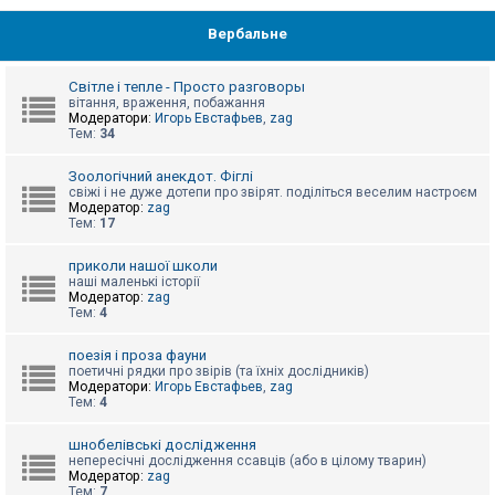
Вербальне
Світле і тепле - Просто разговоры
вітання, враження, побажання
Модератори:
Игорь Евстафьев
,
zag
Тем:
34
Зоологічний анекдот. Фіглі
свіжі і не дуже дотепи про звірят. поділіться веселим настроєм
Модератор:
zag
Тем:
17
приколи нашої школи
наші маленькі історії
Модератор:
zag
Тем:
4
поезія і проза фауни
поетичні рядки про звірів (та їхніх дослідників)
Модератори:
Игорь Евстафьев
,
zag
Тем:
4
шнобелівські дослідження
непересічні дослідження ссавців (або в цілому тварин)
Модератор:
zag
Тем:
7