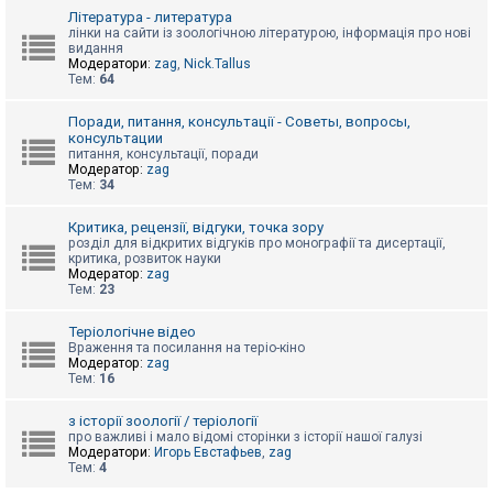
к
Література - литература
лінки на сайти із зоологічною літературою, інформація про нові
видання
Модератори:
zag
,
Nick.Tallus
Д
Тем:
64
о
п
о
Поради, питання, консультації - Советы, вопросы,
м
консультации
о
питання, консультації, поради
г
Модератор:
zag
а
Тем:
34
Критика, рецензії, відгуки, точка зору
розділ для відкритих відгуків про монографії та дисертації,
критика, розвиток науки
Модератор:
zag
Тем:
23
Теріологічне відео
Враження та посилання на теріо-кіно
Модератор:
zag
Тем:
16
з історії зоології / теріології
про важливі і мало відомі сторінки з історії нашої галузі
Модератори:
Игорь Евстафьев
,
zag
Тем:
4