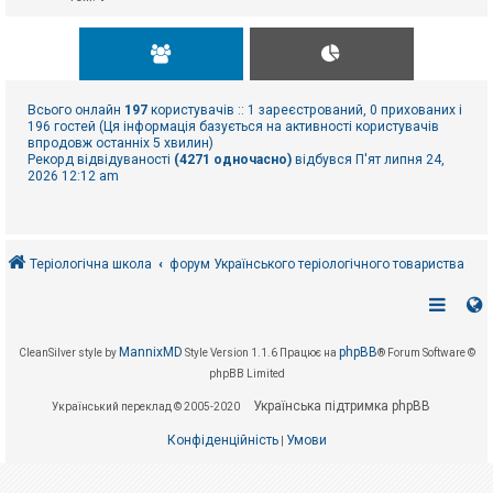
Всього онлайн
197
користувачів :: 1 зареєстрований, 0 прихованих і
196 гостей (Ця інформація базується на активності користувачів
впродовж останніх 5 хвилин)
Рекорд відвідуваності
(4271 одночасно)
відбувся П'ят липня 24,
2026 12:12 am
Теріологічна школа
форум Українського теріологічного товариства
MannixMD
phpBB
CleanSilver style by
Style Version 1.1.6
Працює на
® Forum Software ©
phpBB Limited
Українська підтримка phpBB
Український переклад © 2005-2020
Конфіденційність
Умови
|