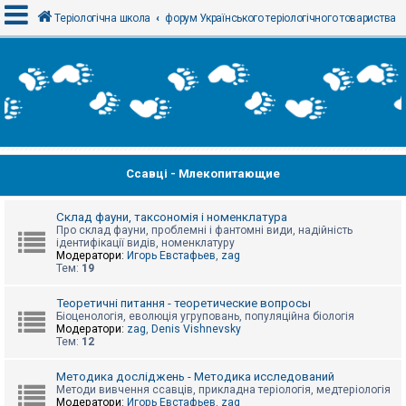
Теріологічна школа
форум Українського теріологічного товариства
В
х
і
д
Ссавці - Млекопитающие
Р
е
є
с
Склад фауни, таксономія і номенклатура
т
Про склад фауни, проблемні і фантомні види, надійність
р
ідентифікації видів, номенклатуру
а
Модератори:
Игорь Евстафьев
,
zag
ц
Тем:
19
і
я
Теоретичні питання - теоретические вопросы
Біоценологія, еволюція угруповань, популяційна біологія
Модератори:
zag
,
Denis Vishnevsky
Тем:
12
Т
е
м
Методика досліджень - Методика исследований
и
Методи вивчення ссавців, прикладна теріологія, медтеріологія
б
Модератори:
Игорь Евстафьев
,
zag