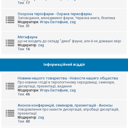
е
Тем:
17
з
в
і
Охорона теріофауни - Охрана териофауны
д
Заповідання, менеджмент фауни, Червона книга, біоетика
п
Модератори:
Игорь Евстафьев
,
zag
о
Тем:
31
в
і
д
Метафауна
е
що не входить до складу "дикої" фауни, але й не домашні звірі
й
Модератор:
zag
Тем:
16
А
к
Інформаційний відділ
т
и
в
Новини нашого товариства - Новости нашего общества
н
Про новини і події в теріологічному середовищі, семінари,
і
дисертації, презентації, видання
т
Модератори:
Игорь Евстафьев
,
zag
е
Тем:
46
м
и
Анонси конференцій, семінарів, презентацій - Анонсы
повідомлення про захисти дисертацій, апробації дисертацій,
презентації
П
Модератор:
zag
о
Тем:
40
ш
у