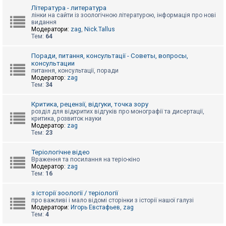
к
Література - литература
лінки на сайти із зоологічною літературою, інформація про нові
видання
Модератори:
zag
,
Nick.Tallus
Д
Тем:
64
о
п
о
Поради, питання, консультації - Советы, вопросы,
м
консультации
о
питання, консультації, поради
г
Модератор:
zag
а
Тем:
34
Критика, рецензії, відгуки, точка зору
розділ для відкритих відгуків про монографії та дисертації,
критика, розвиток науки
Модератор:
zag
Тем:
23
Теріологічне відео
Враження та посилання на теріо-кіно
Модератор:
zag
Тем:
16
з історії зоології / теріології
про важливі і мало відомі сторінки з історії нашої галузі
Модератори:
Игорь Евстафьев
,
zag
Тем:
4