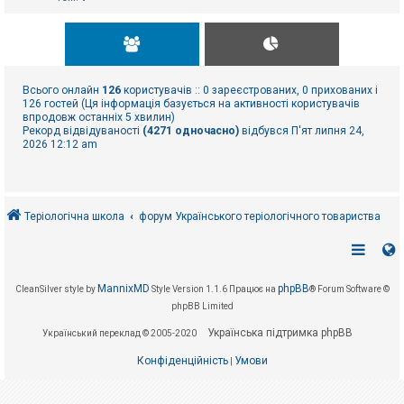
Всього онлайн
126
користувачів :: 0 зареєстрованих, 0 прихованих і
126 гостей (Ця інформація базується на активності користувачів
впродовж останніх 5 хвилин)
Рекорд відвідуваності
(4271 одночасно)
відбувся П'ят липня 24,
2026 12:12 am
Теріологічна школа
форум Українського теріологічного товариства
MannixMD
phpBB
CleanSilver style by
Style Version 1.1.6
Працює на
® Forum Software ©
phpBB Limited
Українська підтримка phpBB
Український переклад © 2005-2020
Конфіденційність
Умови
|