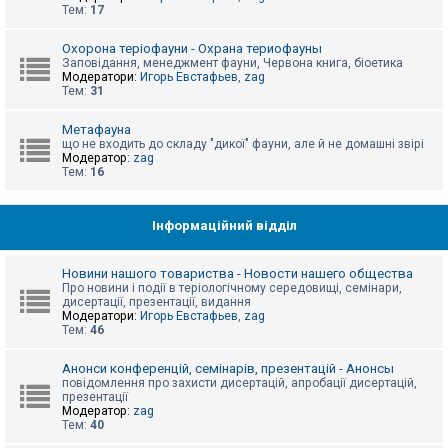
е
Тем:
17
з
в
і
Охорона теріофауни - Охрана териофауны
д
Заповідання, менеджмент фауни, Червона книга, біоетика
п
Модератори:
Игорь Евстафьев
,
zag
о
Тем:
31
в
і
д
Метафауна
е
що не входить до складу "дикої" фауни, але й не домашні звірі
й
Модератор:
zag
Тем:
16
А
к
Інформаційний відділ
т
и
в
Новини нашого товариства - Новости нашего общества
н
Про новини і події в теріологічному середовищі, семінари,
і
дисертації, презентації, видання
т
Модератори:
Игорь Евстафьев
,
zag
е
Тем:
46
м
и
Анонси конференцій, семінарів, презентацій - Анонсы
повідомлення про захисти дисертацій, апробації дисертацій,
презентації
П
Модератор:
zag
о
Тем:
40
ш
у