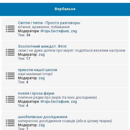
Вербальне
Світле і тепле - Просто разговоры
вітання, враження, побажання
Модератори:
Игорь Евстафьев
,
zag
Тем:
34
Зоологічний анекдот. Фіглі
свіжі і не дуже дотепи про звірят. поділіться веселим настроєм
Модератор:
zag
Тем:
17
приколи нашої школи
наші маленькі історії
Модератор:
zag
Тем:
4
поезія і проза фауни
поетичні рядки про звірів (та їхніх дослідників)
Модератори:
Игорь Евстафьев
,
zag
Тем:
4
шнобелівські дослідження
непересічні дослідження ссавців (або в цілому тварин)
Модератор:
zag
Тем:
7