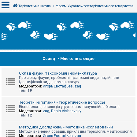
Теріологічна школа
форум Українського теріологічного товариства
В
х
і
д
Ссавці - Млекопитающие
Р
е
є
с
Склад фауни, таксономія і номенклатура
т
Про склад фауни, проблемні і фантомні види, надійність
р
ідентифікації видів, номенклатуру
а
Модератори:
Игорь Евстафьев
,
zag
ц
Тем:
19
і
я
Теоретичні питання - теоретические вопросы
Біоценологія, еволюція угруповань, популяційна біологія
Модератори:
zag
,
Denis Vishnevsky
Тем:
12
Т
е
м
Методика досліджень - Методика исследований
и
Методи вивчення ссавців, прикладна теріологія, медтеріологія
б
Модератори:
Игорь Евстафьев
,
zag