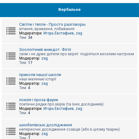
Вербальне
Світле і тепле - Просто разговоры
вітання, враження, побажання
Модератори:
Игорь Евстафьев
,
zag
Тем:
34
Зоологічний анекдот. Фіглі
свіжі і не дуже дотепи про звірят. поділіться веселим настроєм
Модератор:
zag
Тем:
17
приколи нашої школи
наші маленькі історії
Модератор:
zag
Тем:
4
поезія і проза фауни
поетичні рядки про звірів (та їхніх дослідників)
Модератори:
Игорь Евстафьев
,
zag
Тем:
4
шнобелівські дослідження
непересічні дослідження ссавців (або в цілому тварин)
Модератор:
zag
Тем:
7