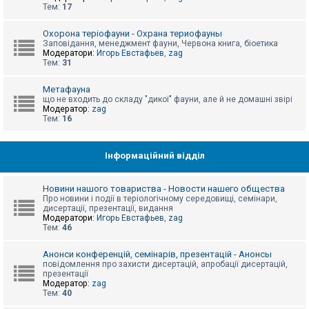
е
Тем:
17
з
в
і
Охорона теріофауни - Охрана териофауны
д
Заповідання, менеджмент фауни, Червона книга, біоетика
п
Модератори:
Игорь Евстафьев
,
zag
о
Тем:
31
в
і
д
Метафауна
е
що не входить до складу "дикої" фауни, але й не домашні звірі
й
Модератор:
zag
Тем:
16
А
к
Інформаційний відділ
т
и
в
Новини нашого товариства - Новости нашего общества
н
Про новини і події в теріологічному середовищі, семінари,
і
дисертації, презентації, видання
т
Модератори:
Игорь Евстафьев
,
zag
е
Тем:
46
м
и
Анонси конференцій, семінарів, презентацій - Анонсы
повідомлення про захисти дисертацій, апробації дисертацій,
презентації
П
Модератор:
zag
о
Тем:
40
ш
у