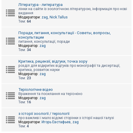
к
Література - литература
лінки на сайти із зоологічною літературою, інформація про нові
видання
Модератори:
zag
,
Nick.Tallus
Д
Тем:
64
о
п
о
Поради, питання, консультації - Советы, вопросы,
м
консультации
о
питання, консультації, поради
г
Модератор:
zag
а
Тем:
34
Критика, рецензії, відгуки, точка зору
розділ для відкритих відгуків про монографії та дисертації,
критика, розвиток науки
Модератор:
zag
Тем:
23
Теріологічне відео
Враження та посилання на теріо-кіно
Модератор:
zag
Тем:
16
з історії зоології / теріології
про важливі і мало відомі сторінки з історії нашої галузі
Модератори:
Игорь Евстафьев
,
zag
Тем:
4