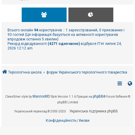
Всього онлайн
94
користувачів :: 1 зареєстрований, 0 прихованих і
93 гостей (Ця інформація базується на активності користувачів
впродовж останніх 5 хвилин)
Рекорд відвідуваності
(4271 одночасно)
відбувся П'ят липня 24,
2026 12:12 am
Теріологічна школа
форум Українського теріологічного товариства
MannixMD
phpBB
CleanSilver style by
Style Version 1.1.6
Працює на
® Forum Software ©
phpBB Limited
Українська підтримка phpBB
Український переклад © 2005-2020
Конфіденційність
Умови
|