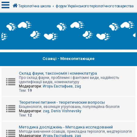
Теріологічна школа
форум Українського теріологічного товариства
В
х
і
д
Ссавці - Млекопитающие
Р
е
є
с
Склад фауни, таксономія і номенклатура
т
Про склад фауни, проблемні і фантомні види, надійність
р
ідентифікації видів, номенклатуру
а
Модератори:
Игорь Евстафьев
,
zag
ц
Тем:
19
і
я
Теоретичні питання - теоретические вопросы
Біоценологія, еволюція угруповань, популяційна біологія
Модератори:
zag
,
Denis Vishnevsky
Тем:
12
Т
е
м
Методика досліджень - Методика исследований
и
Методи вивчення ссавців, прикладна теріологія, медтеріологія
б
Модератори:
Игорь Евстафьев
,
zag