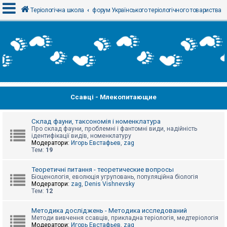
Теріологічна школа
форум Українського теріологічного товариства
В
х
і
д
Ссавці - Млекопитающие
Р
е
є
с
Склад фауни, таксономія і номенклатура
т
Про склад фауни, проблемні і фантомні види, надійність
р
ідентифікації видів, номенклатуру
а
Модератори:
Игорь Евстафьев
,
zag
ц
Тем:
19
і
я
Теоретичні питання - теоретические вопросы
Біоценологія, еволюція угруповань, популяційна біологія
Модератори:
zag
,
Denis Vishnevsky
Тем:
12
Т
е
м
Методика досліджень - Методика исследований
и
Методи вивчення ссавців, прикладна теріологія, медтеріологія
б
Модератори:
Игорь Евстафьев
,
zag