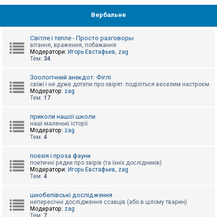
Вербальне
Світле і тепле - Просто разговоры
вітання, враження, побажання
Модератори:
Игорь Евстафьев
,
zag
Тем:
34
Зоологічний анекдот. Фіглі
свіжі і не дуже дотепи про звірят. поділіться веселим настроєм
Модератор:
zag
Тем:
17
приколи нашої школи
наші маленькі історії
Модератор:
zag
Тем:
4
поезія і проза фауни
поетичні рядки про звірів (та їхніх дослідників)
Модератори:
Игорь Евстафьев
,
zag
Тем:
4
шнобелівські дослідження
непересічні дослідження ссавців (або в цілому тварин)
Модератор:
zag
Тем:
7