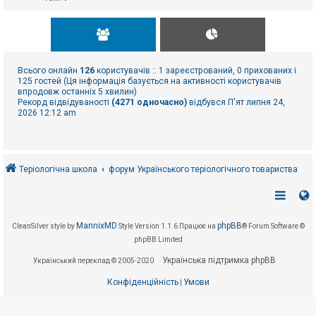
Всього онлайн
126
користувачів :: 1 зареєстрований, 0 прихованих і
125 гостей (Ця інформація базується на активності користувачів
впродовж останніх 5 хвилин)
Рекорд відвідуваності
(4271 одночасно)
відбувся П'ят липня 24,
2026 12:12 am
Теріологічна школа
форум Українського теріологічного товариства
MannixMD
phpBB
CleanSilver style by
Style Version 1.1.6
Працює на
® Forum Software ©
phpBB Limited
Українська підтримка phpBB
Український переклад © 2005-2020
Конфіденційність
Умови
|