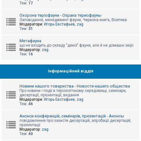
е
Тем:
17
з
в
і
Охорона теріофауни - Охрана териофауны
д
Заповідання, менеджмент фауни, Червона книга, біоетика
п
Модератори:
Игорь Евстафьев
,
zag
о
Тем:
31
в
і
д
Метафауна
е
що не входить до складу "дикої" фауни, але й не домашні звірі
й
Модератор:
zag
Тем:
16
А
к
Інформаційний відділ
т
и
в
Новини нашого товариства - Новости нашего общества
н
Про новини і події в теріологічному середовищі, семінари,
і
дисертації, презентації, видання
т
Модератори:
Игорь Евстафьев
,
zag
е
Тем:
46
м
и
Анонси конференцій, семінарів, презентацій - Анонсы
повідомлення про захисти дисертацій, апробації дисертацій,
презентації
П
Модератор:
zag
о
Тем:
40
ш
у