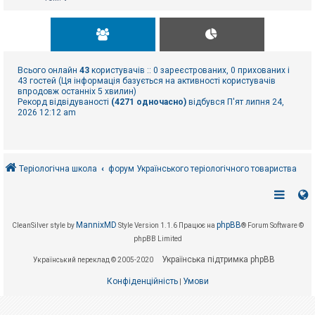
Всього онлайн
43
користувачів :: 0 зареєстрованих, 0 прихованих і
43 гостей (Ця інформація базується на активності користувачів
впродовж останніх 5 хвилин)
Рекорд відвідуваності
(4271 одночасно)
відбувся П'ят липня 24,
2026 12:12 am
Теріологічна школа
форум Українського теріологічного товариства
MannixMD
phpBB
CleanSilver style by
Style Version 1.1.6
Працює на
® Forum Software ©
phpBB Limited
Українська підтримка phpBB
Український переклад © 2005-2020
Конфіденційність
Умови
|