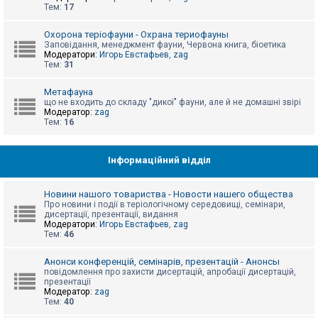
е
Тем:
17
з
в
і
Охорона теріофауни - Охрана териофауны
д
Заповідання, менеджмент фауни, Червона книга, біоетика
п
Модератори:
Игорь Евстафьев
,
zag
о
Тем:
31
в
і
д
Метафауна
е
що не входить до складу "дикої" фауни, але й не домашні звірі
й
Модератор:
zag
Тем:
16
А
к
Інформаційний відділ
т
и
в
Новини нашого товариства - Новости нашего общества
н
Про новини і події в теріологічному середовищі, семінари,
і
дисертації, презентації, видання
т
Модератори:
Игорь Евстафьев
,
zag
е
Тем:
46
м
и
Анонси конференцій, семінарів, презентацій - Анонсы
повідомлення про захисти дисертацій, апробації дисертацій,
презентації
П
Модератор:
zag
о
Тем:
40
ш
у