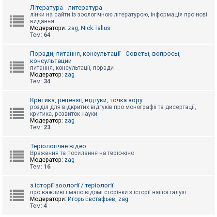
к
Література - литература
лінки на сайти із зоологічною літературою, інформація про нові
видання
Модератори:
zag
,
Nick.Tallus
Д
Тем:
64
о
п
о
Поради, питання, консультації - Советы, вопросы,
м
консультации
о
питання, консультації, поради
г
Модератор:
zag
а
Тем:
34
Критика, рецензії, відгуки, точка зору
розділ для відкритих відгуків про монографії та дисертації,
критика, розвиток науки
Модератор:
zag
Тем:
23
Теріологічне відео
Враження та посилання на теріо-кіно
Модератор:
zag
Тем:
16
з історії зоології / теріології
про важливі і мало відомі сторінки з історії нашої галузі
Модератори:
Игорь Евстафьев
,
zag
Тем:
4