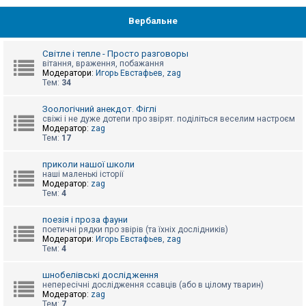
Вербальне
Світле і тепле - Просто разговоры
вітання, враження, побажання
Модератори:
Игорь Евстафьев
,
zag
Тем:
34
Зоологічний анекдот. Фіглі
свіжі і не дуже дотепи про звірят. поділіться веселим настроєм
Модератор:
zag
Тем:
17
приколи нашої школи
наші маленькі історії
Модератор:
zag
Тем:
4
поезія і проза фауни
поетичні рядки про звірів (та їхніх дослідників)
Модератори:
Игорь Евстафьев
,
zag
Тем:
4
шнобелівські дослідження
непересічні дослідження ссавців (або в цілому тварин)
Модератор:
zag
Тем:
7