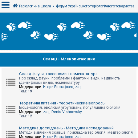
Теріологічна школа
форум Українського теріологічного товариства
В
х
і
д
Ссавці - Млекопитающие
Р
е
є
с
Склад фауни, таксономія і номенклатура
т
Про склад фауни, проблемні і фантомні види, надійність
р
ідентифікації видів, номенклатуру
а
Модератори:
Игорь Евстафьев
,
zag
ц
Тем:
19
і
я
Теоретичні питання - теоретические вопросы
Біоценологія, еволюція угруповань, популяційна біологія
Модератори:
zag
,
Denis Vishnevsky
Тем:
12
Т
е
м
Методика досліджень - Методика исследований
и
Методи вивчення ссавців, прикладна теріологія, медтеріологія
б
Модератори:
Игорь Евстафьев
,
zag