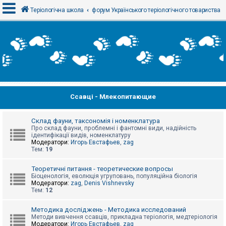
Теріологічна школа
форум Українського теріологічного товариства
В
х
і
д
Ссавці - Млекопитающие
Р
е
є
с
Склад фауни, таксономія і номенклатура
т
Про склад фауни, проблемні і фантомні види, надійність
р
ідентифікації видів, номенклатуру
а
Модератори:
Игорь Евстафьев
,
zag
ц
Тем:
19
і
я
Теоретичні питання - теоретические вопросы
Біоценологія, еволюція угруповань, популяційна біологія
Модератори:
zag
,
Denis Vishnevsky
Тем:
12
Т
е
м
Методика досліджень - Методика исследований
и
Методи вивчення ссавців, прикладна теріологія, медтеріологія
б
Модератори:
Игорь Евстафьев
,
zag