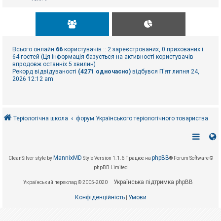
Всього онлайн
66
користувачів :: 2 зареєстрованих, 0 прихованих і
64 гостей (Ця інформація базується на активності користувачів
впродовж останніх 5 хвилин)
Рекорд відвідуваності
(4271 одночасно)
відбувся П'ят липня 24,
2026 12:12 am
Теріологічна школа
форум Українського теріологічного товариства
MannixMD
phpBB
CleanSilver style by
Style Version 1.1.6
Працює на
® Forum Software ©
phpBB Limited
Українська підтримка phpBB
Український переклад © 2005-2020
Конфіденційність
Умови
|