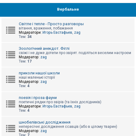
Вербальне
Світле і тепле - Просто разговоры
вітання, враження, побажання
Модератори:
Игорь Евстафьев
,
zag
Тем:
34
Зоологічний анекдот. Фіглі
свіжі і не дуже дотепи про звірят. поділіться веселим настроєм
Модератор:
zag
Тем:
17
приколи нашої школи
наші маленькі історії
Модератор:
zag
Тем:
4
поезія і проза фауни
поетичні рядки про звірів (та їхніх дослідників)
Модератори:
Игорь Евстафьев
,
zag
Тем:
4
шнобелівські дослідження
непересічні дослідження ссавців (або в цілому тварин)
Модератор:
zag
Тем:
7