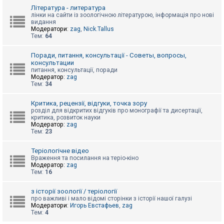
к
Література - литература
лінки на сайти із зоологічною літературою, інформація про нові
видання
Модератори:
zag
,
Nick.Tallus
Д
Тем:
64
о
п
о
Поради, питання, консультації - Советы, вопросы,
м
консультации
о
питання, консультації, поради
г
Модератор:
zag
а
Тем:
34
Критика, рецензії, відгуки, точка зору
розділ для відкритих відгуків про монографії та дисертації,
критика, розвиток науки
Модератор:
zag
Тем:
23
Теріологічне відео
Враження та посилання на теріо-кіно
Модератор:
zag
Тем:
16
з історії зоології / теріології
про важливі і мало відомі сторінки з історії нашої галузі
Модератори:
Игорь Евстафьев
,
zag
Тем:
4