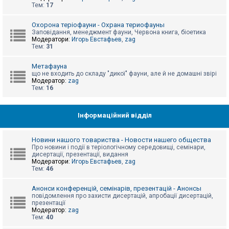
е
Тем:
17
з
в
і
Охорона теріофауни - Охрана териофауны
д
Заповідання, менеджмент фауни, Червона книга, біоетика
п
Модератори:
Игорь Евстафьев
,
zag
о
Тем:
31
в
і
д
Метафауна
е
що не входить до складу "дикої" фауни, але й не домашні звірі
й
Модератор:
zag
Тем:
16
А
к
Інформаційний відділ
т
и
в
Новини нашого товариства - Новости нашего общества
н
Про новини і події в теріологічному середовищі, семінари,
і
дисертації, презентації, видання
т
Модератори:
Игорь Евстафьев
,
zag
е
Тем:
46
м
и
Анонси конференцій, семінарів, презентацій - Анонсы
повідомлення про захисти дисертацій, апробації дисертацій,
презентації
П
Модератор:
zag
о
Тем:
40
ш
у