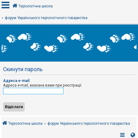
Теріологічна школа
форум Українського теріологічного товариства
В
х
і
д
Р
е
Скинути пароль
є
с
т
Адреса e-mail:
р
Адреса e-mail, вказана вами при реєстрації.
а
ц
і
я
Т
е
Теріологічна школа
форум Українського теріологічного товариства
м
и
б