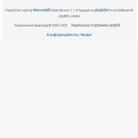
е
з
в
MannixMD
phpBB
CleanSilver style by
Style Version 1.1.6
Працює на
® Forum Software ©
і
phpBB Limited
д
п
Українська підтримка phpBB
о
Український переклад © 2005-2020
в
і
Конфіденційність
Умови
|
д
е
й
А
к
т
и
в
н
і
т
е
м
и
П
о
ш
у