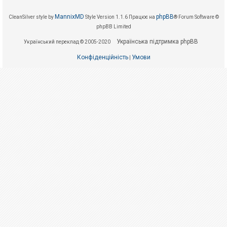
е
з
в
MannixMD
phpBB
CleanSilver style by
Style Version 1.1.6
Працює на
® Forum Software ©
і
phpBB Limited
д
п
Українська підтримка phpBB
о
Український переклад © 2005-2020
в
і
Конфіденційність
Умови
|
д
е
й
А
к
т
и
в
н
і
т
е
м
и
П
о
ш
у