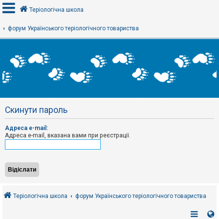
Теріологічна школа
форум Українського теріологічного товариства
В
х
і
д
Р
е
Скинути пароль
є
с
т
Адреса e-mail:
р
Адреса e-mail, вказана вами при реєстрації.
а
ц
і
я
Т
е
Теріологічна школа
форум Українського теріологічного товариства
м
и
б