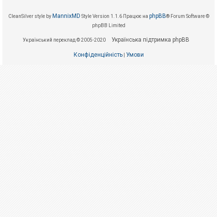
е
з
в
MannixMD
phpBB
CleanSilver style by
Style Version 1.1.6
Працює на
® Forum Software ©
і
phpBB Limited
д
п
Українська підтримка phpBB
о
Український переклад © 2005-2020
в
і
Конфіденційність
Умови
|
д
е
й
А
к
т
и
в
н
і
т
е
м
и
П
о
ш
у