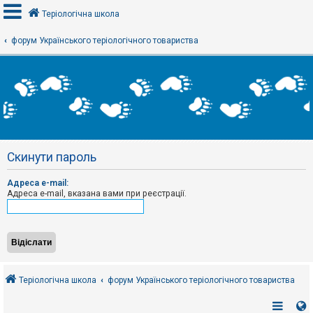
Теріологічна школа
форум Українського теріологічного товариства
В
х
і
д
Р
е
Скинути пароль
є
с
т
Адреса e-mail:
р
Адреса e-mail, вказана вами при реєстрації.
а
ц
і
я
Т
е
Теріологічна школа
форум Українського теріологічного товариства
м
и
б