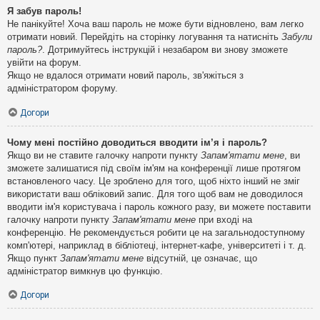
Я забув пароль!
Не панікуйте! Хоча ваш пароль не може бути відновлено, вам легко
отримати новий. Перейдіть на сторінку логування та натисніть
Забули
пароль?
. Дотримуйтесь інструкцій і незабаром ви знову зможете
увійти на форум.
Якщо не вдалося отримати новий пароль, зв'яжіться з
адміністратором форуму.
Догори
Чому мені постійно доводиться вводити ім’я і пароль?
Якщо ви не ставите галочку напроти пункту
Запам'ятати мене
, ви
зможете залишатися під своїм ім'ям на конференції лише протягом
встановленого часу. Це зроблено для того, щоб ніхто інший не зміг
використати ваш обліковий запис. Для того щоб вам не доводилося
вводити ім'я користувача і пароль кожного разу, ви можете поставити
галочку напроти пункту
Запам'ятати мене
при вході на
конференцію. Не рекомендується робити це на загальнодоступному
комп'ютері, наприклад в бібліотеці, інтернет-кафе, університеті і т. д.
Якщо пункт
Запам'ятати мене
відсутній, це означає, що
адміністратор вимкнув цю функцію.
Догори