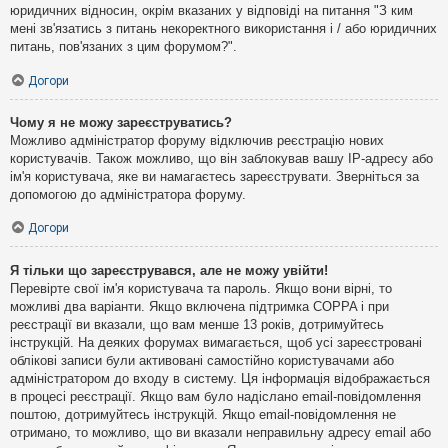
юридичних відносин, окрім вказаних у відповіді на питання "З ким
мені зв'язатись з питань некоректного використання і / або юридичних
питань, пов'язаних з цим форумом?".
Догори
Чому я не можу зареєструватись?
Можливо адміністратор форуму відключив реєстрацію нових
користувачів. Також можливо, що він заблокував вашу IP-адресу або
ім'я користувача, яке ви намагаєтесь зареєструвати. Зверніться за
допомогою до адміністратора форуму.
Догори
Я тільки що зареєструвався, але не можу увійти!
Перевірте свої ім'я користувача та пароль. Якщо вони вірні, то
можливі два варіанти. Якщо включена підтримка COPPA і при
реєстрації ви вказали, що вам менше 13 років, дотримуйтесь
інструкцій. На деяких форумах вимагається, щоб усі зареєстровані
облікові записи були активовані самостійно користувачами або
адміністратором до входу в систему. Ця інформація відображається
в процесі реєстрації. Якщо вам було надіслано email-повідомлення
поштою, дотримуйтесь інструкцій. Якщо email-повідомлення не
отримано, то можливо, що ви вказали неправильну адресу email або