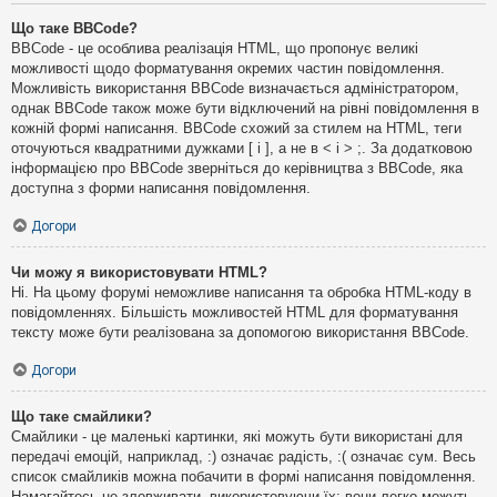
Що таке BBCode?
BBCode - це особлива реалізація HTML, що пропонує великі
можливості щодо форматування окремих частин повідомлення.
Можливість використання BBCode визначається адміністратором,
однак BBCode також може бути відключений на рівні повідомлення в
кожній формі написання. BBCode схожий за стилем на HTML, теги
оточуються квадратними дужками [ і ], а не в < і > ;. За додатковою
інформацією про BBCode зверніться до керівництва з BBCode, яка
доступна з форми написання повідомлення.
Догори
Чи можу я використовувати HTML?
Ні. На цьому форумі неможливе написання та обробка HTML-коду в
повідомленнях. Більшість можливостей HTML для форматування
тексту може бути реалізована за допомогою використання BBCode.
Догори
Що таке смайлики?
Смайлики - це маленькі картинки, які можуть бути використані для
передачі емоцій, наприклад, :) означає радість, :( означає сум. Весь
список смайликів можна побачити в формі написання повідомлення.
Намагайтесь не зловживати, використовуючи їх: вони легко можуть