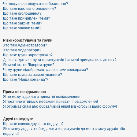
к
Чи можу я розміщувати зображення?
Що таке важливі оголошення?
Що таке оголошення?
Що таке прикріплені теми?
Д
Що таке закриті теми?
о
Що таке значок теми?
п
о
м
Рівні користувачів та групи
о
Хто такі Адміністратори?
г
Хто такі модератори?
а
Що таке групи користувачів?
Де знаходяться групи користувачів і як мені приєднатись до них?
Як мені стати Лідером групи?
Чому групи відображаються різними кольорами?
Що таке група за замовчуванням?
Що таке "Наша команда"?
Приватні повідомлення
Я не можу відсилати приватні повідомлення!
Я постійно отримую небажані приватні повідомлення!
Я отримав спам або образливий email від когось із цього форуму!
Друзі та недруги
Що таке список друзів та недругів?
Як я можу додавати / видаляти користувачів до мого списку друзів або
недругів?