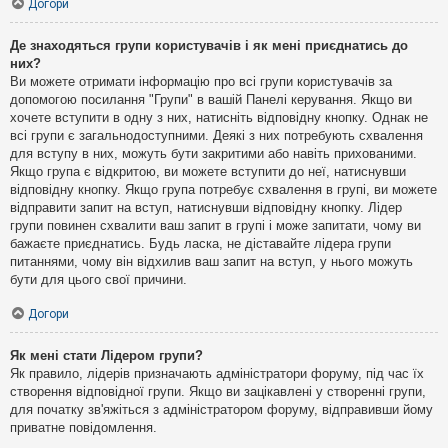
Догори
Де знаходяться групи користувачів і як мені приєднатись до
них?
Ви можете отримати інформацію про всі групи користувачів за
допомогою посилання "Групи" в вашій Панелі керування. Якщо ви
хочете вступити в одну з них, натисніть відповідну кнопку. Однак не
всі групи є загальнодоступними. Деякі з них потребують схвалення
для вступу в них, можуть бути закритими або навіть прихованими.
Якщо група є відкритою, ви можете вступити до неї, натиснувши
відповідну кнопку. Якщо група потребує схвалення в групі, ви можете
відправити запит на вступ, натиснувши відповідну кнопку. Лідер
групи повинен схвалити ваш запит в групі і може запитати, чому ви
бажаєте приєднатись. Будь ласка, не діставайте лідера групи
питаннями, чому він відхилив ваш запит на вступ, у нього можуть
бути для цього свої причини.
Догори
Як мені стати Лідером групи?
Як правило, лідерів призначають адміністратори форуму, під час їх
створення відповідної групи. Якщо ви зацікавлені у створенні групи,
для початку зв'яжіться з адміністратором форуму, відправивши йому
приватне повідомлення.