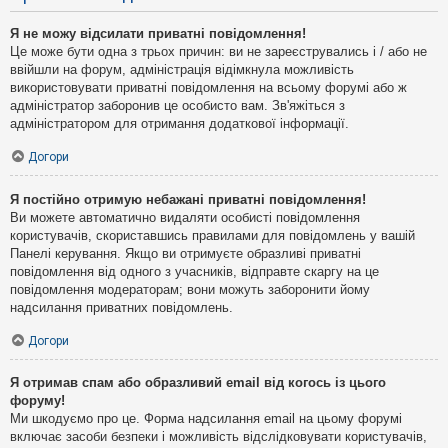
Я не можу відсилати приватні повідомлення!
Це може бути одна з трьох причин: ви не зареєструвались і / або не
ввійшли на форум, адміністрація відімкнула можливість
використовувати приватні повідомлення на всьому форумі або ж
адміністратор заборонив це особисто вам. Зв'яжіться з
адміністратором для отримання додаткової інформації.
Догори
Я постійно отримую небажані приватні повідомлення!
Ви можете автоматично видаляти особисті повідомлення
користувачів, скориставшись правилами для повідомлень у вашій
Панелі керування. Якщо ви отримуєте образливі приватні
повідомлення від одного з учасників, відправте скаргу на це
повідомлення модераторам; вони можуть заборонити йому
надсилання приватних повідомлень.
Догори
Я отримав спам або образливий email від когось із цього
форуму!
Ми шкодуємо про це. Форма надсилання email на цьому форумі
включає засоби безпеки і можливість відслідковувати користувачів,