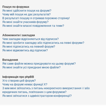
Пошук по форумах
Як мені здійснити пошук на форумі?
Чому мій пошук не дає результатів?
В результаті пошуку я отримав порожню сторінку!
Як мені знайти учасників форуму?
Як мені знайти власні повідомлення та теми?
Абонементи і закладки
Чим закладки відрізняються від підписок?
Як мені зробити закладку або підписатись на певні форуми?
Як мені підписатись на певний форум?
Як мені відмовитись від підписки?
Вкладення
Які саме файли можна приєднувати на цьому форумі?
Як мені знайти усі приєднані мною файли?
Інформація про phpBB
Хто створив цей форум?
Чому на форумі немає функції X?
З ким мені зв'язатись з питань некоректного використання і / або
юридичних питань, пов'язаних з цим форумом?
Як мені зв'язатися з адміністратором конференції?