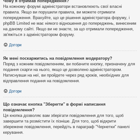
Чому я отримав попередження?
На кожному форумі адміністратори встановлюють свої власні
правила. Якщо ви порушили правила, ви можете отримати
попередження. Врахуйте, що це рішення адміністратора форуму, і
phpBB Limited не має ніякого відношення до попереджень, винесеним
на даному сайті. Якщо ви не знаєте, за що отримали попередження,
зв'яжіться з адміністратором форуму.
Догори
Як мені поскаржитись на повідомлення модератору?
Поряд з кожним повідомленням, ви побачите кнопку, призначену для
подання скарги на нього, якщо це дозволено адміністратором.
Натиснувши на неї, ви пройдете через ряд кроків, необхідних для
відправлення подання на повідомлення.
Догори
Що означає кнопка "Зберегти" в формі написання
повідомлення?
Ця кнопка дозволяє вам зберігати повідомлення для того, щоб
завершити та розмістити їх пізніше. Для того, щоб відкрити
збережене повідомлення, перейдіть в параграф "Чернетки" панелі
керування.