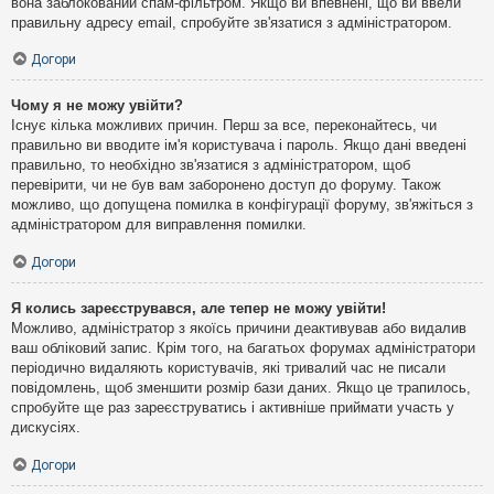
вона заблокований спам-фільтром. Якщо ви впевнені, що ви ввели
правильну адресу email, спробуйте зв'язатися з адміністратором.
Догори
Чому я не можу увійти?
Існує кілька можливих причин. Перш за все, переконайтесь, чи
правильно ви вводите ім'я користувача і пароль. Якщо дані введені
правильно, то необхідно зв'язатися з адміністратором, щоб
перевірити, чи не був вам заборонено доступ до форуму. Також
можливо, що допущена помилка в конфігурації форуму, зв'яжіться з
адміністратором для виправлення помилки.
Догори
Я колись зареєструвався, але тепер не можу увійти!
Можливо, адміністратор з якоїсь причини деактивував або видалив
ваш обліковий запис. Крім того, на багатьох форумах адміністратори
періодично видаляють користувачів, які тривалий час не писали
повідомлень, щоб зменшити розмір бази даних. Якщо це трапилось,
спробуйте ще раз зареєструватись і активніше приймати участь у
дискусіях.
Догори