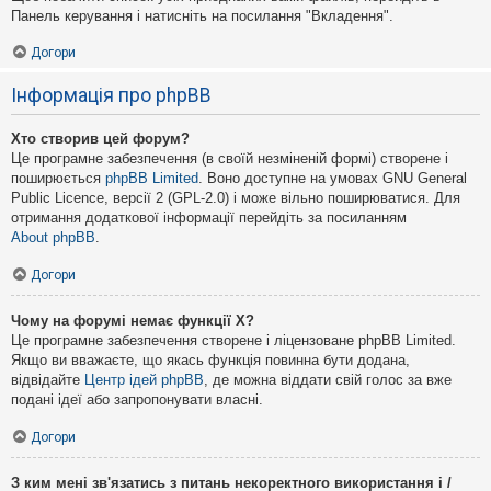
Панель керування і натисніть на посилання "Вкладення".
Догори
Інформація про phpBB
Хто створив цей форум?
Це програмне забезпечення (в своїй незміненій формі) створене і
поширюється
phpBB Limited
. Воно доступне на умовах GNU General
Public Licence, версії 2 (GPL-2.0) і може вільно поширюватися. Для
отримання додаткової інформації перейдіть за посиланням
About phpBB
.
Догори
Чому на форумі немає функції X?
Це програмне забезпечення створене і ліцензоване phpBB Limited.
Якщо ви вважаєте, що якась функція повинна бути додана,
відвідайте
Центр ідей phpBB
, де можна віддати свій голос за вже
подані ідеї або запропонувати власні.
Догори
З ким мені зв'язатись з питань некоректного використання і /