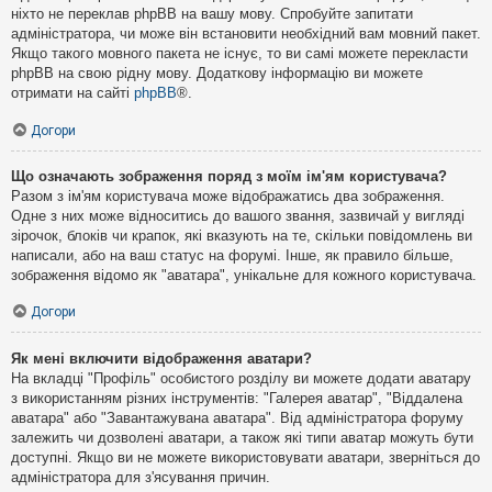
ніхто не переклав phpBB на вашу мову. Спробуйте запитати
адміністратора, чи може він встановити необхідний вам мовний пакет.
Якщо такого мовного пакета не існує, то ви самі можете перекласти
phpBB на свою рідну мову. Додаткову інформацію ви можете
отримати на сайті
phpBB
®.
Догори
Що означають зображення поряд з моїм ім'ям користувача?
Разом з ім'ям користувача може відображатись два зображення.
Одне з них може відноситись до вашого звання, зазвичай у вигляді
зірочок, блоків чи крапок, які вказують на те, скільки повідомлень ви
написали, або на ваш статус на форумі. Інше, як правило більше,
зображення відомо як "аватара", унікальне для кожного користувача.
Догори
Як мені включити відображення аватари?
На вкладці "Профіль" особистого розділу ви можете додати аватару
з використанням різних інструментів: "Галерея аватар", "Віддалена
аватара" або "Завантажувана аватара". Від адміністратора форуму
залежить чи дозволені аватари, а також які типи аватар можуть бути
доступні. Якщо ви не можете використовувати аватари, зверніться до
адміністратора для з'ясування причин.