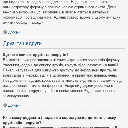
що надсилають подібні повідомлення. Надішліть email-листа
адміністратору форуму з повною копією отриманого листа. Дуже
важливо включити усі заголовки, в яких міститься детальна
інформація про відправника. Адміністратор зможе у цьому випадку
вжити необхідні заходи.
Догори
Друзі та недруги
Що таке список друзів та недругів?
Ви можете використовувати ці списки для інших учасників форуму.
Учасники, додані до списку друзів, будуть відображатись в вашій
Панелі керування для швидкого доступу до інформації про те, чи
вони зараз в мережі, і для відсилання їм приватних повідомлень.
Повідомлення від цих користувачів можуть виділятись, залежно від
встановленого стилю конференції. Якщо ви додали учасника в
список ваших недругів, усі його повідомлення буде приховано за
замовчуванням.
Догори
Як я можу додавати / видаляти користувачів до мого списку
друзів або недругів?
Ви можете додавати учасників в свої списки двома способами. В