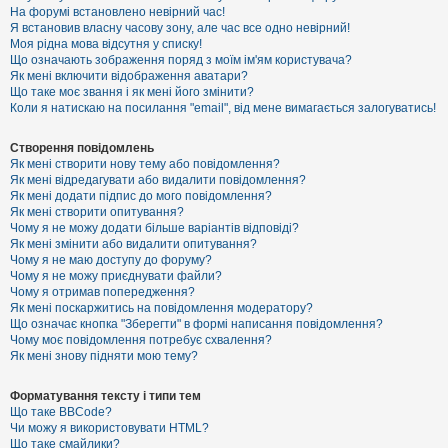
е
На форумі встановлено невірний час!
з
Я встановив власну часову зону, але час все одно невірний!
в
і
Моя рідна мова відсутня у списку!
д
Що означають зображення поряд з моїм ім'ям користувача?
п
Як мені включити відображення аватари?
о
Що таке моє звання і як мені його змінити?
в
Коли я натискаю на посилання "email", від мене вимагається залогуватись!
і
д
е
Створення повідомлень
й
Як мені створити нову тему або повідомлення?
Як мені відредагувати або видалити повідомлення?
Як мені додати підпис до мого повідомлення?
А
Як мені створити опитування?
к
Чому я не можу додати більше варіантів відповіді?
т
Як мені змінити або видалити опитування?
и
Чому я не маю доступу до форуму?
в
Чому я не можу приєднувати файли?
н
Чому я отримав попередження?
і
т
Як мені поскаржитись на повідомлення модератору?
е
Що означає кнопка "Зберегти" в формі написання повідомлення?
м
Чому моє повідомлення потребує схвалення?
и
Як мені знову підняти мою тему?
Форматування тексту і типи тем
П
Що таке BBCode?
о
Чи можу я використовувати HTML?
ш
Що таке смайлики?
у