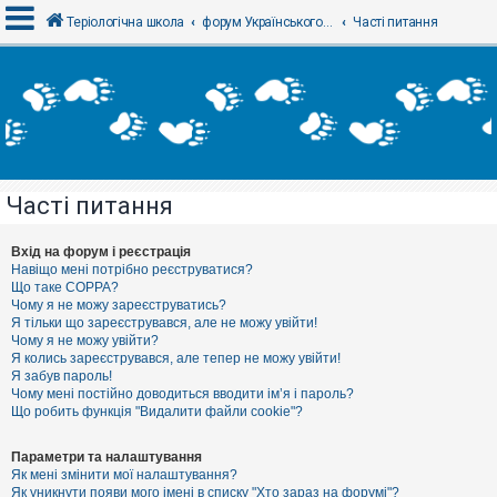
Теріологічна школа
форум Українського теріологічного товариства
Часті питання
В
х
і
д
Часті питання
Р
е
є
Вхід на форум і реєстрація
с
Навіщо мені потрібно реєструватися?
т
Що таке COPPA?
р
Чому я не можу зареєструватись?
а
Я тільки що зареєструвався, але не можу увійти!
ц
Чому я не можу увійти?
і
я
Я колись зареєструвався, але тепер не можу увійти!
Я забув пароль!
Чому мені постійно доводиться вводити ім’я і пароль?
Що робить функція "Видалити файли cookie"?
Т
е
м
Параметри та налаштування
и
Як мені змінити мої налаштування?
б
Як уникнути появи мого імені в списку "Хто зараз на форумі"?