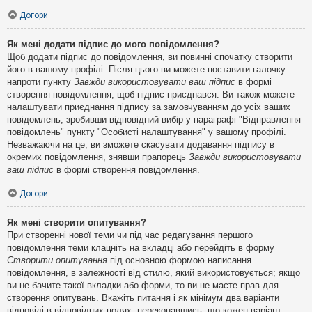
Догори
Як мені додати підпис до мого повідомлення?
Щоб додати підпис до повідомлення, ви повинні спочатку створити
його в вашому профілі. Після цього ви можете поставити галочку
напроти пункту
Завжди використовувати ваш підпис
в формі
створення повідомлення, щоб підпис приєднався. Ви також можете
налаштувати приєднання підпису за замовчуванням до усіх ваших
повідомлень, зробивши відповідний вибір у параграфі "Відправлення
повідомлень" пункту "Особисті налаштування" у вашому профілі.
Незважаючи на це, ви зможете скасувати додавання підпису в
окремих повідомлення, знявши прапорець
Завжди використовувати
ваш підпис
в формі створення повідомлення.
Догори
Як мені створити опитування?
При створенні нової теми чи під час редагування першого
повідомлення теми клацніть на вкладці або перейдіть в форму
Створити опитування
під основною формою написання
повідомлення, в залежності від стилю, який використовується; якщо
ви не бачите такої вкладки або форми, то ви не маєте прав для
створення опитувань. Вкажіть питання і як мінімум два варіанти
відповіді в відповідних полях, переконавшись, що кожен варіант