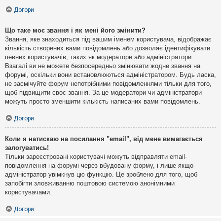
Догори
Що таке моє звання і як мені його змінити?
Звання, яке знаходиться під вашим іменем користувача, відображає
кількість створених вами повідомлень або дозволяє ідентифікувати
певних користувачів, таких як модератори або адміністратори.
Взагалі ви не можете безпосередньо змінювати жодне звання на
форумі, оскільки вони встановлюються адміністратором. Будь ласка,
не засмічуйте форум непотрібними повідомленнями тільки для того,
щоб підвищити своє звання. За це модератори чи адміністратори
можуть просто зменшити кількість написаних вами повідомлень.
Догори
Коли я натискаю на посилання "email", від мене вимагається
залогуватись!
Тільки зареєстровані користувачі можуть відправляти email-
повідомлення на форумі через вбудовану форму, і лише якщо
адміністратор увімкнув цю функцію. Це зроблено для того, щоб
запобігти зловживанню поштовою системою анонімними
користувачами.
Догори