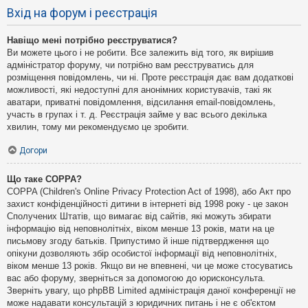
Вхід на форум і реєстрація
Навіщо мені потрібно реєструватися?
Ви можете цього і не робити. Все залежить від того, як вирішив
адміністратор форуму, чи потрібно вам реєструватись для
розміщення повідомлень, чи ні. Проте реєстрація дає вам додаткові
можливості, які недоступні для анонімних користувачів, такі як
аватари, приватні повідомлення, відсилання email-повідомлень,
участь в групах і т. д. Реєстрація займе у вас всього декілька
хвилин, тому ми рекомендуємо це зробити.
Догори
Що таке COPPA?
COPPA (Children's Online Privacy Protection Act of 1998), або Акт про
захист конфіденційності дитини в інтернеті від 1998 року - це закон
Сполучених Штатів, що вимагає від сайтів, які можуть збирати
інформацію від неповнолітніх, віком менше 13 років, мати на це
письмову згоду батьків. Припустимо й інше підтвердження що
опікуни дозволяють збір особистої інформації від неповнолітніх,
віком менше 13 років. Якщо ви не впевнені, чи це може стосуватись
вас або форуму, зверніться за допомогою до юрисконсульта.
Зверніть увагу, що phpBB Limited адміністрація даної конференції не
може надавати консультацій з юридичних питань і не є об'єктом