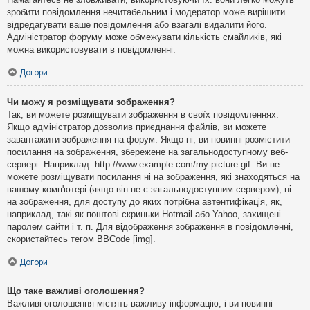
зробити повідомлення нечитабельним і модератор може вирішити
відредагувати ваше повідомлення або взагалі видалити його.
Адміністратор форуму може обмежувати кількість смайликів, які
можна використовувати в повідомленні.
Догори
Чи можу я розміщувати зображення?
Так, ви можете розміщувати зображення в своїх повідомленнях.
Якщо адміністратор дозволив приєднання файлів, ви можете
завантажити зображення на форум. Якщо ні, ви повинні розмістити
посилання на зображення, збережене на загальнодоступному веб-
сервері. Наприклад: http://www.example.com/my-picture.gif. Ви не
можете розміщувати посилання ні на зображення, які знаходяться на
вашому комп'ютері (якщо він не є загальнодоступним сервером), ні
на зображення, для доступу до яких потрібна автентифікація, як,
наприклад, такі як поштові скриньки Hotmail або Yahoo, захищені
паролем сайти і т. п. Для відображення зображення в повідомленні,
скористайтесь тегом BBCode [img].
Догори
Що таке важливі оголошення?
Важливі оголошення містять важливу інформацію, і ви повинні