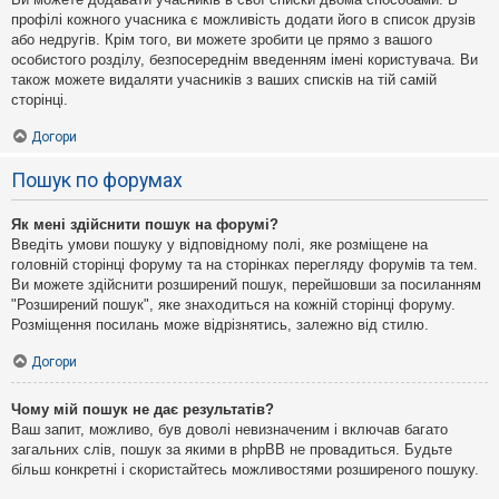
профілі кожного учасника є можливість додати його в список друзів
або недругів. Крім того, ви можете зробити це прямо з вашого
особистого розділу, безпосереднім введенням імені користувача. Ви
також можете видаляти учасників з ваших списків на тій самій
сторінці.
Догори
Пошук по форумах
Як мені здійснити пошук на форумі?
Введіть умови пошуку у відповідному полі, яке розміщене на
головній сторінці форуму та на сторінках перегляду форумів та тем.
Ви можете здійснити розширений пошук, перейшовши за посиланням
"Розширений пошук", яке знаходиться на кожній сторінці форуму.
Розміщення посилань може відрізнятись, залежно від стилю.
Догори
Чому мій пошук не дає результатів?
Ваш запит, можливо, був доволі невизначеним і включав багато
загальних слів, пошук за якими в phpBB не провадиться. Будьте
більш конкретні і скористайтесь можливостями розширеного пошуку.