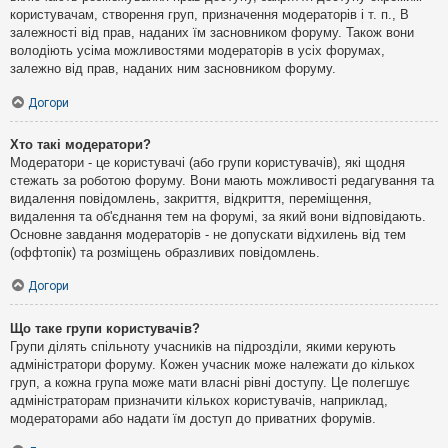
користувачам, створення груп, призначення модераторів і т. п., В
залежності від прав, наданих їм засновником форуму. Також вони
володіють усіма можливостями модераторів в усіх форумах,
залежно від прав, наданих ним засновником форуму.
Догори
Хто такі модератори?
Модератори - це користувачі (або групи користувачів), які щодня
стежать за роботою форуму. Вони мають можливості редагування та
видалення повідомлень, закриття, відкриття, переміщення,
видалення та об'єднання тем на форумі, за який вони відповідають.
Основне завдання модераторів - не допускати відхилень від тем
(оффтопік) та розміщень образливих повідомлень.
Догори
Що таке групи користувачів?
Групи ділять спільноту учасників на підрозділи, якими керують
адміністратори форуму. Кожен учасник може належати до кількох
груп, а кожна група може мати власні рівні доступу. Це полегшує
адміністраторам призначити кількох користувачів, наприклад,
модераторами або надати їм доступ до приватних форумів.