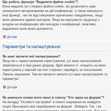
Що робить функція "Видалити файли cookie"?
Вона видаляє всі створені файли cookie, які дозволяють вам
залишатися авторизованим на цій конференції, а також виконують
інші функції, такі як відстежування прочитаних повідомлень, якщо
вони увімкнені адміністратором. Якщо ви відчуваєте труднощі з
входом на конференцію або виходом з конференції, можливо,
видалення куків може допомогти.
Догори
Параметри та налаштування
Як мені змінити мої налаштування?
Якщо ви є зареєстрованим користувачем, усі ваші налаштування
зберігаються в базі даних форуму. Щоб змінити їх, клацніть на імені
користувача у верхній частині сторінки і перейдіть за посиланням
Панель керування
. Там ви зможете змінити усі ваші налаштування та
параметри.
Догори
Як уникнути появи мого імені в списку "Хто зараз на форумі"?
На вкладці "Особисті настройки" в панелі керування ви знайдете
опцію
Приховати моє перебування на форумі
. Виберіть
Так
, і ви
будете видимі лише адміністраторам, модераторам та собі. Для всіх