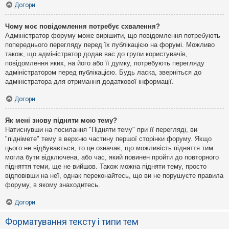
Догори
Чому моє повідомлення потребує схвалення?
Адміністратор форуму може вирішити, що повідомлення потребують
попереднього перегляду перед їх публікацією на форумі. Можливо
також, що адміністратор додав вас до групи користувачів,
повідомлення яких, на його або її думку, потребують перегляду
адміністратором перед публікацією. Будь ласка, зверніться до
адміністратора для отримання додаткової інформації.
Догори
Як мені знову підняти мою тему?
Натиснувши на посилання "Підняти тему" при її перегляді, ви
"піднімете" тему в верхню частину першої сторінки форуму. Якщо
цього не відбувається, то це означає, що можливість підняття тим
могла бути відключена, або час, який повинен пройти до повторного
підняття теми, ще не вийшов. Також можна підняти тему, просто
відповівши на неї, однак переконайтесь, що ви не порушуєте правила
форуму, в якому знаходитесь.
Догори
Форматування тексту і типи тем