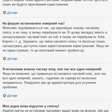
інших ви будете прихованим користувачем.
Догори
На форумі встановлено невірний час!
Можливо, відображається час, що відповідає іншому часовому
поясу, а не тому, в якому перебуваєте ви. В цьому випадку змініть в
налаштуваннях часовий пояс на той, в якому ви перебуваєте: Київ,
Берлін і т. д. Зауважте, що зміна часового поясу та багатьох інших
налаштувань доступна лише зареєстрованим користувачам. Якщо ви
не зареєстровані, то це непоганий момент зробити це.
Догори
Я встановив власну часову зону, але час все одно невірний!
Якщо ви впевнені, що правильно встановили часовий пояс, але час
все одно невірний, значить, годинник на сервері встановлено
неправильно. Повідомте про це адміністратора для усунення
проблеми.
Догори
Моя рідна мова відсутня у списку!
Адміністратор не встановив підтримку вашої мови на форумі, або ще