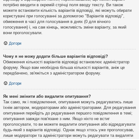
потрібно вводити в окремій стрічці поля вводу тексту. Ви також
можете встановити кількість варіантів відповіді, які можуть обирати
користувачі при голосуванні за допомогою "Варіантів відповіді",
обмеження в часі для голосування в днях (0 для вічного
голосування) і, на сам кінець, можливість зміни варіанту, за який
вони проголосували.
Догори
Чому я не можу додати більше варіантів відповіді?
Обмеження кількості варіантів відповіді встановлює адміністратор
форуму. Якщо вам необхідна більша кількості варіантів, аніж це
передбачено, зв'яжіться з адміністратором форуму.
Догори
Як мені змінити або видалити опитування?
Так само, як і повідомлення, опитування можуть редагуватись лише
їхнім автором, модераторами або адміністраторами. Для редагування
опитування перейдіть до редагування першого повідомлення в темі;
опитування завжди пов'язане з ним. Якщо ніхто не встиг
проголосувати, то ви можете видалити опитування або відредагувати
будь-який з варіантів відповіді. Однак якщо хтось уже проголосував,
лише модератори та адміністратори можуть редагувати та видаляти