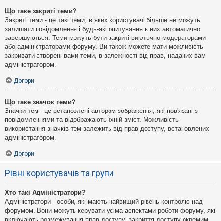
Що таке закриті теми?
Закриті теми - це такі теми, в яких користувачі більше не можуть
залишати повідомлення і будь-які опитування в них автоматично
завершуються. Теми можуть бути закриті виключно модераторами
або адміністраторами форуму. Ви також можете мати можливість
закривати створені вами теми, в залежності від прав, наданих вам
адміністратором.
Догори
Що таке значок теми?
Значки тем - це встановлені автором зображення, які пов'язані з
повідомленнями та відображають їхній зміст. Можливість
використання значків тем залежить від прав доступу, встановлених
адміністратором.
Догори
Рівні користувачів та групи
Хто такі Адміністратори?
Адміністратори - особи, які мають найвищий рівень контролю над
форумом. Вони можуть керувати усіма аспектами роботи форуму, які
включають розмежування прав доступу, закриття доступу окремим