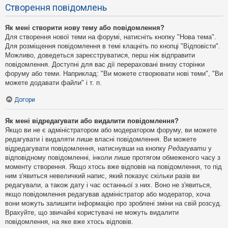
Створення повідомлень
Як мені створити нову тему або повідомлення?
Для створення нової теми на форумі, натисніть кнопку "Нова тема".
Для розміщення повідомлення в темі клацніть по кнопці "Відповісти".
Можливо, доведеться зареєструватися, перш ніж відправити
повідомлення. Доступні для вас дії перераховані внизу сторінки
форуму або теми. Наприклад: "Ви можете створювати нові теми", "Ви
можете додавати файли" і т. п.
Догори
Як мені відредагувати або видалити повідомлення?
Якщо ви не є адміністратором або модератором форуму, ви можете
редагувати і видаляти лише власні повідомлення. Ви можете
відредагувати повідомлення, натиснувши на кнопку
Редагувати
у
відповідному повідомленні, інколи лише протягом обмеженого часу з
моменту створення. Якщо хтось вже відповів на повідомлення, то під
ним з'явиться невеличкий напис, який показує скільки разів ви
редагували, а також дату і час останньої з них. Воно не з'явиться,
якщо повідомлення редагував адміністратор або модератор, хоча
вони можуть залишити інформацію про зроблені зміни на свій розсуд.
Врахуйте, що звичайні користувачі не можуть видалити
повідомлення, на яке вже хтось відповів.