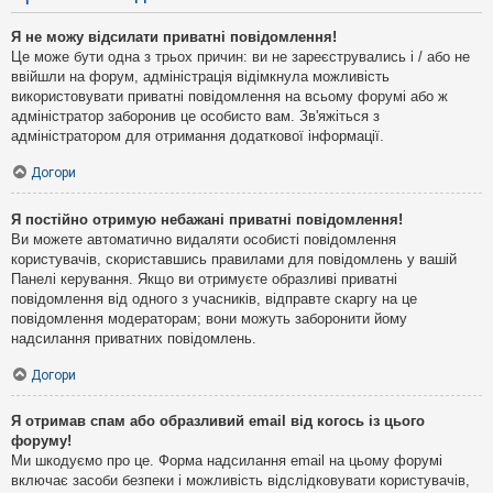
Я не можу відсилати приватні повідомлення!
Це може бути одна з трьох причин: ви не зареєструвались і / або не
ввійшли на форум, адміністрація відімкнула можливість
використовувати приватні повідомлення на всьому форумі або ж
адміністратор заборонив це особисто вам. Зв'яжіться з
адміністратором для отримання додаткової інформації.
Догори
Я постійно отримую небажані приватні повідомлення!
Ви можете автоматично видаляти особисті повідомлення
користувачів, скориставшись правилами для повідомлень у вашій
Панелі керування. Якщо ви отримуєте образливі приватні
повідомлення від одного з учасників, відправте скаргу на це
повідомлення модераторам; вони можуть заборонити йому
надсилання приватних повідомлень.
Догори
Я отримав спам або образливий email від когось із цього
форуму!
Ми шкодуємо про це. Форма надсилання email на цьому форумі
включає засоби безпеки і можливість відслідковувати користувачів,