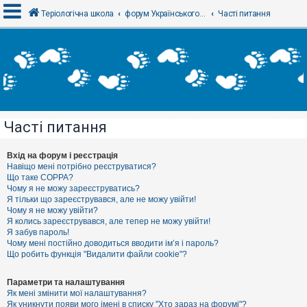
Теріологічна школа
форум Українського теріологічного товариства
Часті питання
В
х
і
д
Часті питання
Р
е
є
Вхід на форум і реєстрація
с
Навіщо мені потрібно реєструватися?
т
Що таке COPPA?
р
Чому я не можу зареєструватись?
а
Я тільки що зареєструвався, але не можу увійти!
ц
Чому я не можу увійти?
і
я
Я колись зареєструвався, але тепер не можу увійти!
Я забув пароль!
Чому мені постійно доводиться вводити ім’я і пароль?
Що робить функція "Видалити файли cookie"?
Т
е
м
Параметри та налаштування
и
Як мені змінити мої налаштування?
б
Як уникнути появи мого імені в списку "Хто зараз на форумі"?