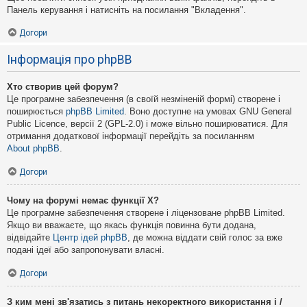
Панель керування і натисніть на посилання "Вкладення".
Догори
Інформація про phpBB
Хто створив цей форум?
Це програмне забезпечення (в своїй незміненій формі) створене і
поширюється
phpBB Limited
. Воно доступне на умовах GNU General
Public Licence, версії 2 (GPL-2.0) і може вільно поширюватися. Для
отримання додаткової інформації перейдіть за посиланням
About phpBB
.
Догори
Чому на форумі немає функції X?
Це програмне забезпечення створене і ліцензоване phpBB Limited.
Якщо ви вважаєте, що якась функція повинна бути додана,
відвідайте
Центр ідей phpBB
, де можна віддати свій голос за вже
подані ідеї або запропонувати власні.
Догори
З ким мені зв'язатись з питань некоректного використання і /