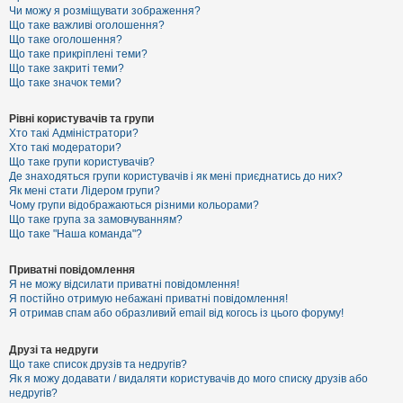
к
Чи можу я розміщувати зображення?
Що таке важливі оголошення?
Що таке оголошення?
Що таке прикріплені теми?
Д
Що таке закриті теми?
о
Що таке значок теми?
п
о
м
Рівні користувачів та групи
о
Хто такі Адміністратори?
г
Хто такі модератори?
а
Що таке групи користувачів?
Де знаходяться групи користувачів і як мені приєднатись до них?
Як мені стати Лідером групи?
Чому групи відображаються різними кольорами?
Що таке група за замовчуванням?
Що таке "Наша команда"?
Приватні повідомлення
Я не можу відсилати приватні повідомлення!
Я постійно отримую небажані приватні повідомлення!
Я отримав спам або образливий email від когось із цього форуму!
Друзі та недруги
Що таке список друзів та недругів?
Як я можу додавати / видаляти користувачів до мого списку друзів або
недругів?