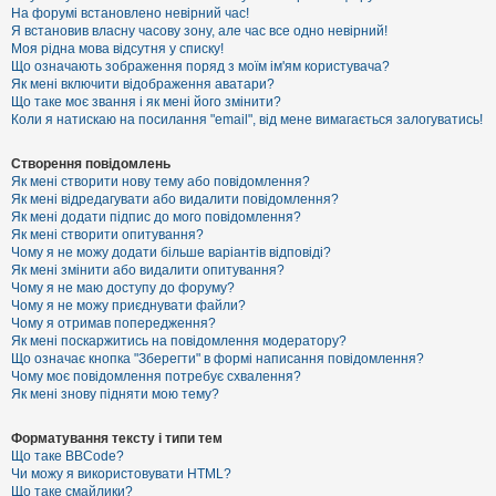
е
На форумі встановлено невірний час!
з
Я встановив власну часову зону, але час все одно невірний!
в
і
Моя рідна мова відсутня у списку!
д
Що означають зображення поряд з моїм ім'ям користувача?
п
Як мені включити відображення аватари?
о
Що таке моє звання і як мені його змінити?
в
Коли я натискаю на посилання "email", від мене вимагається залогуватись!
і
д
е
Створення повідомлень
й
Як мені створити нову тему або повідомлення?
Як мені відредагувати або видалити повідомлення?
Як мені додати підпис до мого повідомлення?
А
Як мені створити опитування?
к
Чому я не можу додати більше варіантів відповіді?
т
Як мені змінити або видалити опитування?
и
Чому я не маю доступу до форуму?
в
Чому я не можу приєднувати файли?
н
Чому я отримав попередження?
і
т
Як мені поскаржитись на повідомлення модератору?
е
Що означає кнопка "Зберегти" в формі написання повідомлення?
м
Чому моє повідомлення потребує схвалення?
и
Як мені знову підняти мою тему?
Форматування тексту і типи тем
П
Що таке BBCode?
о
Чи можу я використовувати HTML?
ш
Що таке смайлики?
у