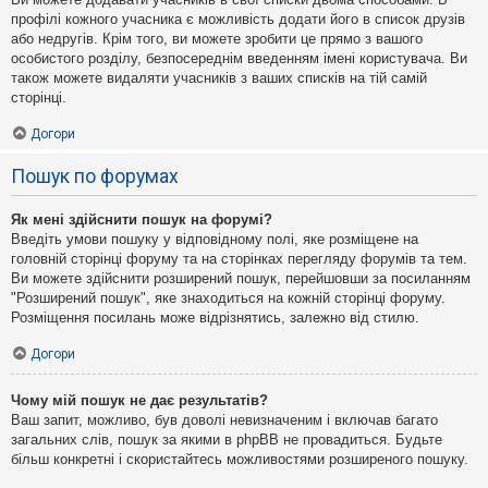
профілі кожного учасника є можливість додати його в список друзів
або недругів. Крім того, ви можете зробити це прямо з вашого
особистого розділу, безпосереднім введенням імені користувача. Ви
також можете видаляти учасників з ваших списків на тій самій
сторінці.
Догори
Пошук по форумах
Як мені здійснити пошук на форумі?
Введіть умови пошуку у відповідному полі, яке розміщене на
головній сторінці форуму та на сторінках перегляду форумів та тем.
Ви можете здійснити розширений пошук, перейшовши за посиланням
"Розширений пошук", яке знаходиться на кожній сторінці форуму.
Розміщення посилань може відрізнятись, залежно від стилю.
Догори
Чому мій пошук не дає результатів?
Ваш запит, можливо, був доволі невизначеним і включав багато
загальних слів, пошук за якими в phpBB не провадиться. Будьте
більш конкретні і скористайтесь можливостями розширеного пошуку.