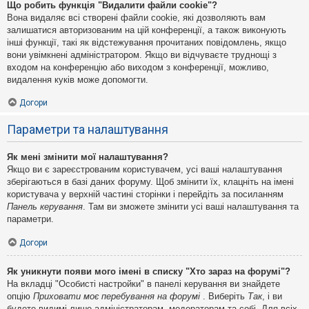
Що робить функція "Видалити файли cookie"?
Вона видаляє всі створені файли cookie, які дозволяють вам
залишатися авторизованим на цій конференції, а також виконують
інші функції, такі як відстежування прочитаних повідомлень, якщо
вони увімкнені адміністратором. Якщо ви відчуваєте труднощі з
входом на конференцію або виходом з конференції, можливо,
видалення куків може допомогти.
Догори
Параметри та налаштування
Як мені змінити мої налаштування?
Якщо ви є зареєстрованим користувачем, усі ваші налаштування
зберігаються в базі даних форуму. Щоб змінити їх, клацніть на імені
користувача у верхній частині сторінки і перейдіть за посиланням
Панель керування
. Там ви зможете змінити усі ваші налаштування та
параметри.
Догори
Як уникнути появи мого імені в списку "Хто зараз на форумі"?
На вкладці "Особисті настройки" в панелі керування ви знайдете
опцію
Приховати моє перебування на форумі
. Виберіть
Так
, і ви
будете видимі лише адміністраторам, модераторам та собі. Для всіх