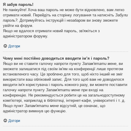
Я забув пароль!
Не панікуйте! Хоча ваш пароль не може бути відновлено, вам легко
отримати новий. Перейдіть на сторінку логування та натисніть
Забули
пароль?
. Дотримуйтесь інструкцій і незабаром ви знову зможете
увійти на форум.
Якщо не вдалося отримати новий пароль, зв'яжіться з
адміністратором форуму.
Догори
Чому мені постійно доводиться вводити ім’я і пароль?
Якщо ви не ставите галочку напроти пункту
Запам'ятати мене
, ви
зможете залишатися під своїм ім'ям на конференції лише протягом
встановленого часу. Це зроблено для того, щоб ніхто інший не зміг
використати ваш обліковий запис. Для того щоб вам не доводилося
вводити ім'я користувача і пароль кожного разу, ви можете поставити
галочку напроти пункту
Запам'ятати мене
при вході на
конференцію. Не рекомендується робити це на загальнодоступному
комп'ютері, наприклад в бібліотеці, інтернет-кафе, університеті і т. д.
Якщо пункт
Запам'ятати мене
відсутній, це означає, що
адміністратор вимкнув цю функцію.
Догори