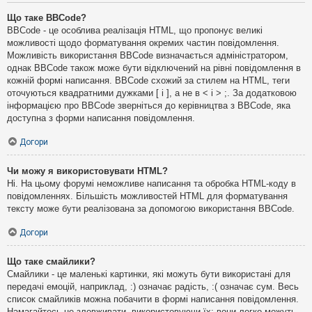
Що таке BBCode?
BBCode - це особлива реалізація HTML, що пропонує великі
можливості щодо форматування окремих частин повідомлення.
Можливість використання BBCode визначається адміністратором,
однак BBCode також може бути відключений на рівні повідомлення в
кожній формі написання. BBCode схожий за стилем на HTML, теги
оточуються квадратними дужками [ і ], а не в < і > ;. За додатковою
інформацією про BBCode зверніться до керівництва з BBCode, яка
доступна з форми написання повідомлення.
Догори
Чи можу я використовувати HTML?
Ні. На цьому форумі неможливе написання та обробка HTML-коду в
повідомленнях. Більшість можливостей HTML для форматування
тексту може бути реалізована за допомогою використання BBCode.
Догори
Що таке смайлики?
Смайлики - це маленькі картинки, які можуть бути використані для
передачі емоцій, наприклад, :) означає радість, :( означає сум. Весь
список смайликів можна побачити в формі написання повідомлення.
Намагайтесь не зловживати, використовуючи їх: вони легко можуть