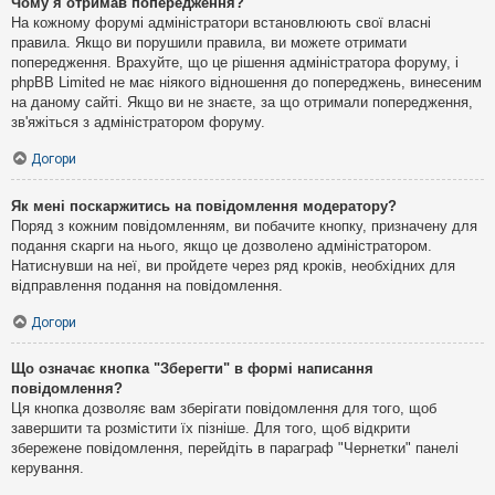
Чому я отримав попередження?
На кожному форумі адміністратори встановлюють свої власні
правила. Якщо ви порушили правила, ви можете отримати
попередження. Врахуйте, що це рішення адміністратора форуму, і
phpBB Limited не має ніякого відношення до попереджень, винесеним
на даному сайті. Якщо ви не знаєте, за що отримали попередження,
зв'яжіться з адміністратором форуму.
Догори
Як мені поскаржитись на повідомлення модератору?
Поряд з кожним повідомленням, ви побачите кнопку, призначену для
подання скарги на нього, якщо це дозволено адміністратором.
Натиснувши на неї, ви пройдете через ряд кроків, необхідних для
відправлення подання на повідомлення.
Догори
Що означає кнопка "Зберегти" в формі написання
повідомлення?
Ця кнопка дозволяє вам зберігати повідомлення для того, щоб
завершити та розмістити їх пізніше. Для того, щоб відкрити
збережене повідомлення, перейдіть в параграф "Чернетки" панелі
керування.