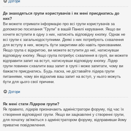
Догори
Де знаходяться групи користувачів і як мені приєднатись до
них?
Ви можете отримати інформацію про всі групи користувачів за
допомогою посилання "Групи" в вашій Панелі керування. Якщо ви
хочете вступити в одну з них, натисніть відповідну кнопку. Однак не
всі групи є загальнодоступними. Деякі з них потребують схвалення
для вступу в них, можуть бути закритими або навіть прихованими.
Якщо група є відкритою, ви можете вступити до неї, натиснувши
відповідну кнопку. Якщо група потребує схвалення в групі, ви можете
відправити запит на вступ, натиснувши відповідну кнопку. Лідер
групи повинен схвалити ваш запит в групі і може запитати, чому ви
бажаєте приєднатись. Будь ласка, не діставайте лідера групи
питаннями, чому він відхилив ваш запит на вступ, у нього можуть
бути для цього свої причини.
Догори
Як мені стати Лідером групи?
Як правило, лідерів призначають адміністратори форуму, під час їх
створення відповідної групи. Якщо ви зацікавлені у створенні групи,
для початку зв'яжіться з адміністратором форуму, відправивши йому
приватне повідомлення.