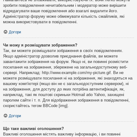
зробити повідомлення нечитабельним і модератор може вирішити
відредагувати ваше повідомлення або взагалі видалити його.
Адміністратор форуму може обмежувати кількість смайликів, які
можна використовувати в повідомленні.
Догори
Чи можу я розміщувати зображення?
Так, ви можете розміщувати зображення в своїх повідомленнях.
Якщо адміністратор дозволив приєднання файлів, ви можете
завантажити зображення на форум. Якщо ні, ви повинні розмістити
посилання на зображення, збережене на загальнодоступному веб-
сервері. Наприклад: http://www.example.com/my-picture.gif. Ви не
можете розміщувати посилання ні на зображення, які знаходяться на
вашому комп'ютері (якщо він не є загальнодоступним сервером), ні
на зображення, для доступу до яких потрібна автентифікація, як,
наприклад, такі як поштові скриньки Hotmail або Yahoo, захищені
паролем сайти і т. п. Для відображення зображення в повідомленні,
скористайтесь тегом BBCode [img].
Догори
Що таке важливі оголошення?
Важливі оголошення містять важливу інформацію, і ви повинні