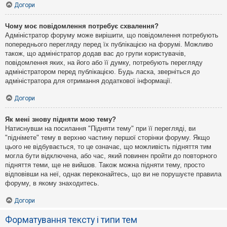
Догори
Чому моє повідомлення потребує схвалення?
Адміністратор форуму може вирішити, що повідомлення потребують
попереднього перегляду перед їх публікацією на форумі. Можливо
також, що адміністратор додав вас до групи користувачів,
повідомлення яких, на його або її думку, потребують перегляду
адміністратором перед публікацією. Будь ласка, зверніться до
адміністратора для отримання додаткової інформації.
Догори
Як мені знову підняти мою тему?
Натиснувши на посилання "Підняти тему" при її перегляді, ви
"піднімете" тему в верхню частину першої сторінки форуму. Якщо
цього не відбувається, то це означає, що можливість підняття тим
могла бути відключена, або час, який повинен пройти до повторного
підняття теми, ще не вийшов. Також можна підняти тему, просто
відповівши на неї, однак переконайтесь, що ви не порушуєте правила
форуму, в якому знаходитесь.
Догори
Форматування тексту і типи тем