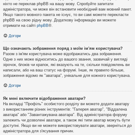
ніхто не переклав phpBB на вашу мову. Спробуйте запитати
адміністратора, чи може він встановити необхідний вам мовний пакет.
Якщо такого мовного пакета не існує, то ви самі можете перекласти
phpBB на свою рідну мову. Додаткову інформацію ви можете
отримати на сайті
phpBB
®.
Догори
Що означають зображення поряд з моїм ім'ям користувача?
Разом з ім'ям користувача може відображатись два зображення.
Одне з них може відноситись до вашого звання, зазвичай у вигляді
зірочок, блоків чи крапок, які вказують на те, скільки повідомлень ви
написали, або на ваш статус на форумі. Інше, як правило більше,
зображення відомо як "аватара", унікальне для кожного користувача.
Догори
Як мені включити відображення аватари?
На вкладці "Профіль" особистого розділу ви можете додати аватару
з використанням різних інструментів: "Галерея аватар", "Віддалена
аватара" або "Завантажувана аватара". Від адміністратора форуму
залежить чи дозволені аватари, а також які типи аватар можуть бути
доступні. Якщо ви не можете використовувати аватари, зверніться до
адміністратора для з'ясування причин.