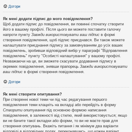
Догори
Як мені додати підпис до мого повідомлення?
Щоб додати підпис до повідомлення, ви повинні спочатку створити
його в вашому профілі. Після цього ви можете поставити галочку
напроти пункту
Завжди використовувати ваш підпис
в формі
створення повідомлення, щоб підпис приєднався. Ви також можете
налаштувати приєднання підпису за замовчуванням до усіх ваших
повідомлень, зробивши відповідний вибір у параграфі "Відправлення
повідомлень" пункту "Особисті налаштування" у вашому профілі.
Незважаючи на це, ви зможете скасувати додавання підпису в
окремих повідомлення, знявши прапорець
Завжди використовувати
ваш підпис
в формі створення повідомлення.
Догори
Як мені створити опитування?
При створенні нової теми чи під час редагування першого
повідомлення теми клацніть на вкладці або перейдіть в форму
Створити опитування
під основною формою написання
повідомлення, в залежності від стилю, який використовується; якщо
ви не бачите такої вкладки або форми, то ви не маєте прав для
створення опитувань. Вкажіть питання і як мінімум два варіанти
відповіді в відповідних полях, переконавшись, що кожен варіант