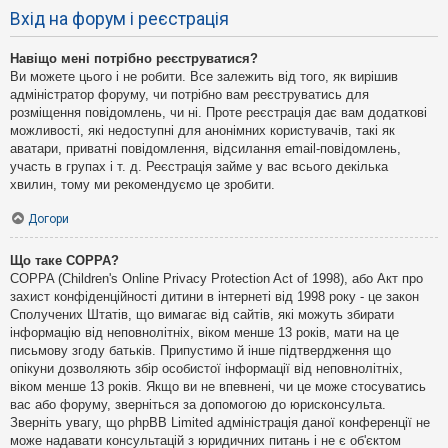
Вхід на форум і реєстрація
Навіщо мені потрібно реєструватися?
Ви можете цього і не робити. Все залежить від того, як вирішив
адміністратор форуму, чи потрібно вам реєструватись для
розміщення повідомлень, чи ні. Проте реєстрація дає вам додаткові
можливості, які недоступні для анонімних користувачів, такі як
аватари, приватні повідомлення, відсилання email-повідомлень,
участь в групах і т. д. Реєстрація займе у вас всього декілька
хвилин, тому ми рекомендуємо це зробити.
Догори
Що таке COPPA?
COPPA (Children's Online Privacy Protection Act of 1998), або Акт про
захист конфіденційності дитини в інтернеті від 1998 року - це закон
Сполучених Штатів, що вимагає від сайтів, які можуть збирати
інформацію від неповнолітніх, віком менше 13 років, мати на це
письмову згоду батьків. Припустимо й інше підтвердження що
опікуни дозволяють збір особистої інформації від неповнолітніх,
віком менше 13 років. Якщо ви не впевнені, чи це може стосуватись
вас або форуму, зверніться за допомогою до юрисконсульта.
Зверніть увагу, що phpBB Limited адміністрація даної конференції не
може надавати консультацій з юридичних питань і не є об'єктом