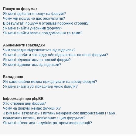
Пошук по форумах
Як мені здійснити пошук на форумі?
Чому мій пошук не дає результатів?
В результаті пошуку я отримав порожню сторінку!
Як мені знайти учасників форуму?
Як мені знайти власні повідомлення та теми?
Абонементи і закладки
Чим закладки відрізняються від підписок?
Як мені зробити закладку або підписатись на певні форуми?
Як мені підписатись на певний форум?
Як мені відмовитись від підписки?
Вкладення
Які саме файли можна приєднувати на цьому форумі?
Як мені знайти усі приєднані мною файли?
Інформація про phpBB
Хто створив цей форум?
Чому на форумі немає функції X?
З ким мені зв'язатись з питань некоректного використання і / або
юридичних питань, пов'язаних з цим форумом?
Як мені зв'язатися з адміністратором конференції?