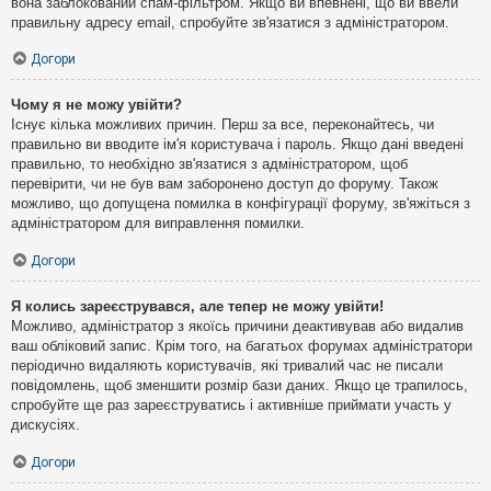
вона заблокований спам-фільтром. Якщо ви впевнені, що ви ввели
правильну адресу email, спробуйте зв'язатися з адміністратором.
Догори
Чому я не можу увійти?
Існує кілька можливих причин. Перш за все, переконайтесь, чи
правильно ви вводите ім'я користувача і пароль. Якщо дані введені
правильно, то необхідно зв'язатися з адміністратором, щоб
перевірити, чи не був вам заборонено доступ до форуму. Також
можливо, що допущена помилка в конфігурації форуму, зв'яжіться з
адміністратором для виправлення помилки.
Догори
Я колись зареєструвався, але тепер не можу увійти!
Можливо, адміністратор з якоїсь причини деактивував або видалив
ваш обліковий запис. Крім того, на багатьох форумах адміністратори
періодично видаляють користувачів, які тривалий час не писали
повідомлень, щоб зменшити розмір бази даних. Якщо це трапилось,
спробуйте ще раз зареєструватись і активніше приймати участь у
дискусіях.
Догори