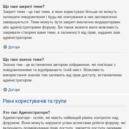
Що таке закриті теми?
Закриті теми - це такі теми, в яких користувачі більше не можуть
залишати повідомлення і будь-які опитування в них автоматично
завершуються. Теми можуть бути закриті виключно модераторами
або адміністраторами форуму. Ви також можете мати можливість
закривати створені вами теми, в залежності від прав, наданих вам
адміністратором.
Догори
Що таке значок теми?
Значки тем - це встановлені автором зображення, які пов'язані з
повідомленнями та відображають їхній зміст. Можливість
використання значків тем залежить від прав доступу, встановлених
адміністратором.
Догори
Рівні користувачів та групи
Хто такі Адміністратори?
Адміністратори - особи, які мають найвищий рівень контролю над
форумом. Вони можуть керувати усіма аспектами роботи форуму, які
включають розмежування прав доступу, закриття доступу окремим