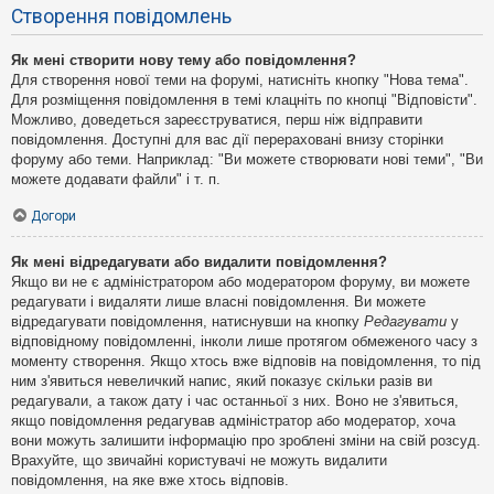
Створення повідомлень
Як мені створити нову тему або повідомлення?
Для створення нової теми на форумі, натисніть кнопку "Нова тема".
Для розміщення повідомлення в темі клацніть по кнопці "Відповісти".
Можливо, доведеться зареєструватися, перш ніж відправити
повідомлення. Доступні для вас дії перераховані внизу сторінки
форуму або теми. Наприклад: "Ви можете створювати нові теми", "Ви
можете додавати файли" і т. п.
Догори
Як мені відредагувати або видалити повідомлення?
Якщо ви не є адміністратором або модератором форуму, ви можете
редагувати і видаляти лише власні повідомлення. Ви можете
відредагувати повідомлення, натиснувши на кнопку
Редагувати
у
відповідному повідомленні, інколи лише протягом обмеженого часу з
моменту створення. Якщо хтось вже відповів на повідомлення, то під
ним з'явиться невеличкий напис, який показує скільки разів ви
редагували, а також дату і час останньої з них. Воно не з'явиться,
якщо повідомлення редагував адміністратор або модератор, хоча
вони можуть залишити інформацію про зроблені зміни на свій розсуд.
Врахуйте, що звичайні користувачі не можуть видалити
повідомлення, на яке вже хтось відповів.