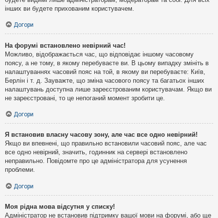
інших ви будете прихованим користувачем.
Догори
На форумі встановлено невірний час!
Можливо, відображається час, що відповідає іншому часовому
поясу, а не тому, в якому перебуваєте ви. В цьому випадку змініть в
налаштуваннях часовий пояс на той, в якому ви перебуваєте: Київ,
Берлін і т. д. Зауважте, що зміна часового поясу та багатьох інших
налаштувань доступна лише зареєстрованим користувачам. Якщо ви
не зареєстровані, то це непоганий момент зробити це.
Догори
Я встановив власну часову зону, але час все одно невірний!
Якщо ви впевнені, що правильно встановили часовий пояс, але час
все одно невірний, значить, годинник на сервері встановлено
неправильно. Повідомте про це адміністратора для усунення
проблеми.
Догори
Моя рідна мова відсутня у списку!
Адміністратор не встановив підтримку вашої мови на форумі, або ще