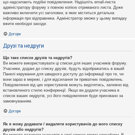
що надсилають подібні повідомлення. Надішліть email-листа
адміністратору форуму з повною копією отриманого листа. Дуже
важливо включити усі заголовки, в яких міститься детальна
інформація про відправника. Адміністратор зможе у цьому випадку
вжити необхідні заходи.
Догори
Друзі та недруги
Що таке список друзів та недругів?
Ви можете використовувати ці списки для інших учасників форуму.
Учасники, додані до списку друзів, будуть відображатись в вашій
Панелі керування для швидкого доступу до інформації про те, чи
вони зараз в мережі, і для відсилання їм приватних повідомлень.
Повідомлення від цих користувачів можуть виділятись, залежно від
встановленого стилю конференції. Якщо ви додали учасника в
список ваших недругів, усі його повідомлення буде приховано за
замовчуванням.
Догори
Як я можу додавати / видаляти користувачів до мого списку
друзів або недругів?
Ви можете додавати учасників в свої списки двома способами. В