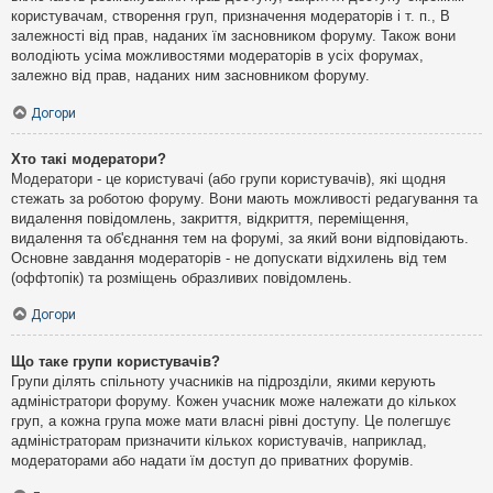
користувачам, створення груп, призначення модераторів і т. п., В
залежності від прав, наданих їм засновником форуму. Також вони
володіють усіма можливостями модераторів в усіх форумах,
залежно від прав, наданих ним засновником форуму.
Догори
Хто такі модератори?
Модератори - це користувачі (або групи користувачів), які щодня
стежать за роботою форуму. Вони мають можливості редагування та
видалення повідомлень, закриття, відкриття, переміщення,
видалення та об'єднання тем на форумі, за який вони відповідають.
Основне завдання модераторів - не допускати відхилень від тем
(оффтопік) та розміщень образливих повідомлень.
Догори
Що таке групи користувачів?
Групи ділять спільноту учасників на підрозділи, якими керують
адміністратори форуму. Кожен учасник може належати до кількох
груп, а кожна група може мати власні рівні доступу. Це полегшує
адміністраторам призначити кількох користувачів, наприклад,
модераторами або надати їм доступ до приватних форумів.