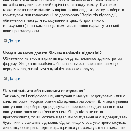
потрібно вводити в окремій стрічці поля вводу тексту. Ви також
можете встановити кількість варіантів відповіді, які можуть обирати
користувачі при голосуванні за допомогою "Варіантів відповіді",
обмеження в часі для голосування в днях (0 для вічного
голосування) і, на сам кінець, можливість зміни варіанту, за який
вони проголосували.
Догори
Чому я не можу додати більше варіантів відповіді?
Обмеження кількості варіантів відповіді встановлює адміністратор
форуму. Якщо вам необхідна більша кількості варіантів, аніж це
передбачено, зв'яжіться з адміністратором форуму.
Догори
Як мені змінити або видалити опитування?
Так само, як і повідомлення, опитування можуть редагуватись лише
їхнім автором, модераторами або адміністраторами. Для редагування
опитування перейдіть до редагування першого повідомлення в темі;
опитування завжди пов'язане з ним. Якщо ніхто не встиг
проголосувати, то ви можете видалити опитування або відредагувати
будь-який з варіантів відповіді. Однак якщо хтось уже проголосував,
лише модератори та адміністратори можуть редагувати та видаляти