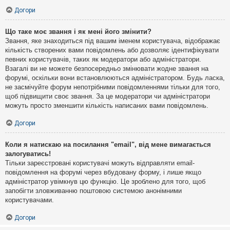
Догори
Що таке моє звання і як мені його змінити?
Звання, яке знаходиться під вашим іменем користувача, відображає
кількість створених вами повідомлень або дозволяє ідентифікувати
певних користувачів, таких як модератори або адміністратори.
Взагалі ви не можете безпосередньо змінювати жодне звання на
форумі, оскільки вони встановлюються адміністратором. Будь ласка,
не засмічуйте форум непотрібними повідомленнями тільки для того,
щоб підвищити своє звання. За це модератори чи адміністратори
можуть просто зменшити кількість написаних вами повідомлень.
Догори
Коли я натискаю на посилання "email", від мене вимагається
залогуватись!
Тільки зареєстровані користувачі можуть відправляти email-
повідомлення на форумі через вбудовану форму, і лише якщо
адміністратор увімкнув цю функцію. Це зроблено для того, щоб
запобігти зловживанню поштовою системою анонімними
користувачами.
Догори