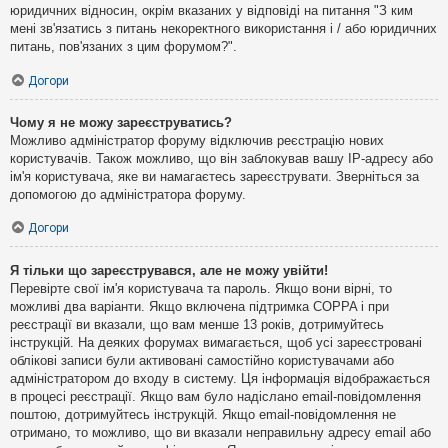
юридичних відносин, окрім вказаних у відповіді на питання "З ким
мені зв'язатись з питань некоректного використання і / або юридичних
питань, пов'язаних з цим форумом?".
Догори
Чому я не можу зареєструватись?
Можливо адміністратор форуму відключив реєстрацію нових
користувачів. Також можливо, що він заблокував вашу IP-адресу або
ім'я користувача, яке ви намагаєтесь зареєструвати. Зверніться за
допомогою до адміністратора форуму.
Догори
Я тільки що зареєструвався, але не можу увійти!
Перевірте свої ім'я користувача та пароль. Якщо вони вірні, то
можливі два варіанти. Якщо включена підтримка COPPA і при
реєстрації ви вказали, що вам менше 13 років, дотримуйтесь
інструкцій. На деяких форумах вимагається, щоб усі зареєстровані
облікові записи були активовані самостійно користувачами або
адміністратором до входу в систему. Ця інформація відображається
в процесі реєстрації. Якщо вам було надіслано email-повідомлення
поштою, дотримуйтесь інструкцій. Якщо email-повідомлення не
отримано, то можливо, що ви вказали неправильну адресу email або