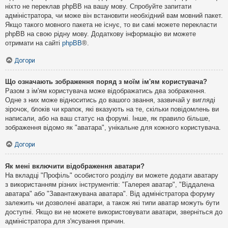
ніхто не переклав phpBB на вашу мову. Спробуйте запитати
адміністратора, чи може він встановити необхідний вам мовний пакет.
Якщо такого мовного пакета не існує, то ви самі можете перекласти
phpBB на свою рідну мову. Додаткову інформацію ви можете
отримати на сайті
phpBB
®.
Догори
Що означають зображення поряд з моїм ім'ям користувача?
Разом з ім'ям користувача може відображатись два зображення.
Одне з них може відноситись до вашого звання, зазвичай у вигляді
зірочок, блоків чи крапок, які вказують на те, скільки повідомлень ви
написали, або на ваш статус на форумі. Інше, як правило більше,
зображення відомо як "аватара", унікальне для кожного користувача.
Догори
Як мені включити відображення аватари?
На вкладці "Профіль" особистого розділу ви можете додати аватару
з використанням різних інструментів: "Галерея аватар", "Віддалена
аватара" або "Завантажувана аватара". Від адміністратора форуму
залежить чи дозволені аватари, а також які типи аватар можуть бути
доступні. Якщо ви не можете використовувати аватари, зверніться до
адміністратора для з'ясування причин.