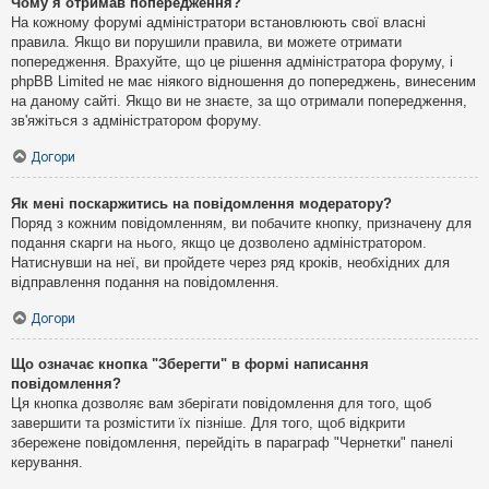
Чому я отримав попередження?
На кожному форумі адміністратори встановлюють свої власні
правила. Якщо ви порушили правила, ви можете отримати
попередження. Врахуйте, що це рішення адміністратора форуму, і
phpBB Limited не має ніякого відношення до попереджень, винесеним
на даному сайті. Якщо ви не знаєте, за що отримали попередження,
зв'яжіться з адміністратором форуму.
Догори
Як мені поскаржитись на повідомлення модератору?
Поряд з кожним повідомленням, ви побачите кнопку, призначену для
подання скарги на нього, якщо це дозволено адміністратором.
Натиснувши на неї, ви пройдете через ряд кроків, необхідних для
відправлення подання на повідомлення.
Догори
Що означає кнопка "Зберегти" в формі написання
повідомлення?
Ця кнопка дозволяє вам зберігати повідомлення для того, щоб
завершити та розмістити їх пізніше. Для того, щоб відкрити
збережене повідомлення, перейдіть в параграф "Чернетки" панелі
керування.