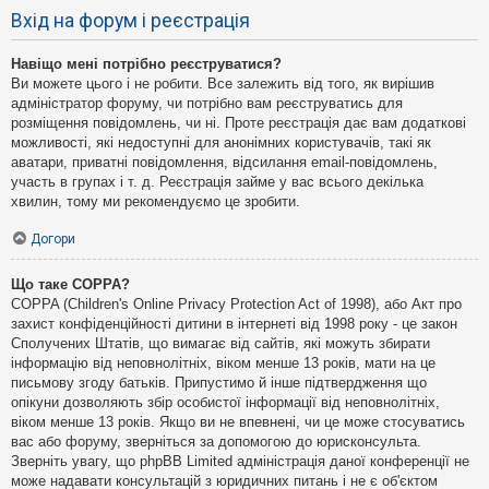
Вхід на форум і реєстрація
Навіщо мені потрібно реєструватися?
Ви можете цього і не робити. Все залежить від того, як вирішив
адміністратор форуму, чи потрібно вам реєструватись для
розміщення повідомлень, чи ні. Проте реєстрація дає вам додаткові
можливості, які недоступні для анонімних користувачів, такі як
аватари, приватні повідомлення, відсилання email-повідомлень,
участь в групах і т. д. Реєстрація займе у вас всього декілька
хвилин, тому ми рекомендуємо це зробити.
Догори
Що таке COPPA?
COPPA (Children's Online Privacy Protection Act of 1998), або Акт про
захист конфіденційності дитини в інтернеті від 1998 року - це закон
Сполучених Штатів, що вимагає від сайтів, які можуть збирати
інформацію від неповнолітніх, віком менше 13 років, мати на це
письмову згоду батьків. Припустимо й інше підтвердження що
опікуни дозволяють збір особистої інформації від неповнолітніх,
віком менше 13 років. Якщо ви не впевнені, чи це може стосуватись
вас або форуму, зверніться за допомогою до юрисконсульта.
Зверніть увагу, що phpBB Limited адміністрація даної конференції не
може надавати консультацій з юридичних питань і не є об'єктом