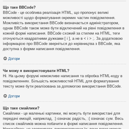
Що таке BBCode?
BBCode - це особлива реалізація HTML, що пропонує великі
можливості щодо форматування окремих частин повідомлення.
Можливість використання BBCode визначається адміністратором,
однак BBCode також може бути відключений на рівні повідомлення в
кожній формі написання. BBCode схожий за стилем на HTML, теги
оточуються квадратними дужками [ і ], а не в < і > ;. За додатковою
інформацією про BBCode зверніться до керівництва з BBCode, яка
доступна з форми написання повідомлення.
Догори
Чи можу я використовувати HTML?
Ні. На цьому форумі неможливе написання та обробка HTML-коду в
повідомленнях. Більшість можливостей HTML для форматування
тексту може бути реалізована за допомогою використання BBCode.
Догори
Що таке смайлики?
Смайлики - це маленькі картинки, які можуть бути використані для
передачі емоцій, наприклад, :) означає радість, :( означає сум. Весь
список смайликів можна побачити в формі написання повідомлення.
Намагайтесь не зловживати, використовуючи їх: вони легко можуть