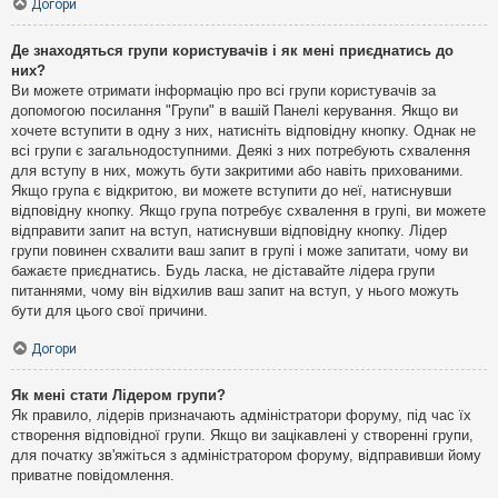
Догори
Де знаходяться групи користувачів і як мені приєднатись до
них?
Ви можете отримати інформацію про всі групи користувачів за
допомогою посилання "Групи" в вашій Панелі керування. Якщо ви
хочете вступити в одну з них, натисніть відповідну кнопку. Однак не
всі групи є загальнодоступними. Деякі з них потребують схвалення
для вступу в них, можуть бути закритими або навіть прихованими.
Якщо група є відкритою, ви можете вступити до неї, натиснувши
відповідну кнопку. Якщо група потребує схвалення в групі, ви можете
відправити запит на вступ, натиснувши відповідну кнопку. Лідер
групи повинен схвалити ваш запит в групі і може запитати, чому ви
бажаєте приєднатись. Будь ласка, не діставайте лідера групи
питаннями, чому він відхилив ваш запит на вступ, у нього можуть
бути для цього свої причини.
Догори
Як мені стати Лідером групи?
Як правило, лідерів призначають адміністратори форуму, під час їх
створення відповідної групи. Якщо ви зацікавлені у створенні групи,
для початку зв'яжіться з адміністратором форуму, відправивши йому
приватне повідомлення.