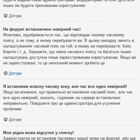
інших ви будете прихованим користувачем.
Догори
На форумі встановлено невірний час!
Можливо, відображається час, що відповідає іншому часовому
поясу, а не тому, в якому перебуваєте ви. В цьому випадку змініть в
налаштуваннях часовий пояс на той, в якому ви перебуваєте: Київ,
Берлін і т. д. Зауважте, що зміна часового поясу та багатьох інших
налаштувань доступна лише зареєстрованим користувачам. Якщо ви
не зареєстровані, то це непоганий момент зробити це.
Догори
Я встановив власну часову зону, але час все одно невірний!
Якщо ви впевнені, що правильно встановили часовий пояс, але час
все одно невірний, значить, годинник на сервері встановлено
неправильно. Повідомте про це адміністратора для усунення
проблеми.
Догори
Моя рідна мова відсутня у списку!
Адміністратор не встановив підтримку вашої мови на форумі, або ще