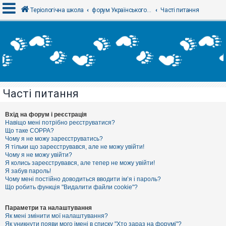
Теріологічна школа
форум Українського теріологічного товариства
Часті питання
В
х
і
д
Часті питання
Р
е
є
Вхід на форум і реєстрація
с
Навіщо мені потрібно реєструватися?
т
Що таке COPPA?
р
Чому я не можу зареєструватись?
а
Я тільки що зареєструвався, але не можу увійти!
ц
Чому я не можу увійти?
і
я
Я колись зареєструвався, але тепер не можу увійти!
Я забув пароль!
Чому мені постійно доводиться вводити ім’я і пароль?
Що робить функція "Видалити файли cookie"?
Т
е
м
Параметри та налаштування
и
Як мені змінити мої налаштування?
б
Як уникнути появи мого імені в списку "Хто зараз на форумі"?