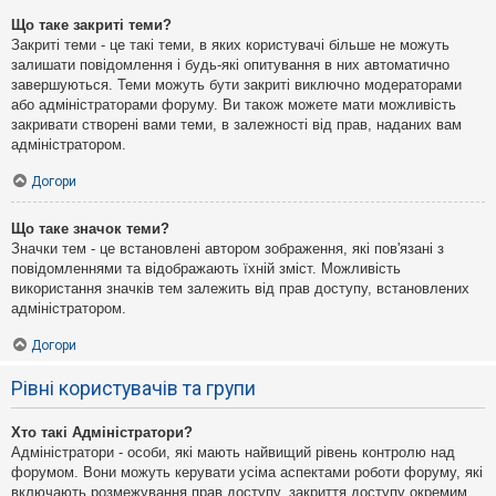
Що таке закриті теми?
Закриті теми - це такі теми, в яких користувачі більше не можуть
залишати повідомлення і будь-які опитування в них автоматично
завершуються. Теми можуть бути закриті виключно модераторами
або адміністраторами форуму. Ви також можете мати можливість
закривати створені вами теми, в залежності від прав, наданих вам
адміністратором.
Догори
Що таке значок теми?
Значки тем - це встановлені автором зображення, які пов'язані з
повідомленнями та відображають їхній зміст. Можливість
використання значків тем залежить від прав доступу, встановлених
адміністратором.
Догори
Рівні користувачів та групи
Хто такі Адміністратори?
Адміністратори - особи, які мають найвищий рівень контролю над
форумом. Вони можуть керувати усіма аспектами роботи форуму, які
включають розмежування прав доступу, закриття доступу окремим