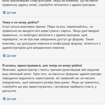
вона заблокований спам-фільтром. Якщо ви впевнені, що ви ввели
правильну адресу email, спробуйте зв'язатися з адміністратором.
Догори
Чому я не можу увійти?
Існує кілька можливих причин. Перш за все, переконайтесь, чи
правильно ви вводите ім'я користувача і пароль. Якщо дані введені
правильно, то необхідно зв'язатися з адміністратором, щоб
перевірити, чи не був вам заборонено доступ до форуму. Також
можливо, що допущена помилка в конфігурації форуму, зв'яжіться з
адміністратором для виправлення помилки.
Догори
Я колись зареєструвався, але тепер не можу увійти!
Можливо, адміністратор з якоїсь причини деактивував або видалив
ваш обліковий запис. Крім того, на багатьох форумах адміністратори
періодично видаляють користувачів, які тривалий час не писали
повідомлень, щоб зменшити розмір бази даних. Якщо це трапилось,
спробуйте ще раз зареєструватись і активніше приймати участь у
дискусіях.
Догори