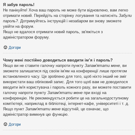
Я забув пароль!
Не панікуйте! Хоча ваш пароль не може бути відновлено, вам легко
отримати новий. Перейдіть на сторінку логування та натисніть
Забули
пароль?
. Дотримуйтесь інструкцій і незабаром ви знову зможете
увійти на форум.
Якщо не вдалося отримати новий пароль, зв'яжіться з
адміністратором форуму.
Догори
Чому мені постійно доводиться вводити ім’я і пароль?
Якщо ви не ставите галочку напроти пункту
Запам'ятати мене
, ви
зможете залишатися під своїм ім'ям на конференції лише протягом
встановленого часу. Це зроблено для того, щоб ніхто інший не зміг
використати ваш обліковий запис. Для того щоб вам не доводилося
вводити ім'я користувача і пароль кожного разу, ви можете поставити
галочку напроти пункту
Запам'ятати мене
при вході на
конференцію. Не рекомендується робити це на загальнодоступному
комп'ютері, наприклад в бібліотеці, інтернет-кафе, університеті і т. д.
Якщо пункт
Запам'ятати мене
відсутній, це означає, що
адміністратор вимкнув цю функцію.
Догори