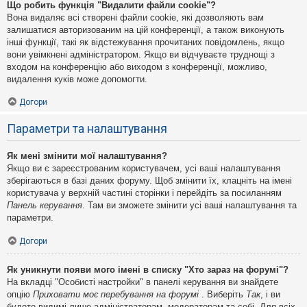
Що робить функція "Видалити файли cookie"?
Вона видаляє всі створені файли cookie, які дозволяють вам
залишатися авторизованим на цій конференції, а також виконують
інші функції, такі як відстежування прочитаних повідомлень, якщо
вони увімкнені адміністратором. Якщо ви відчуваєте труднощі з
входом на конференцію або виходом з конференції, можливо,
видалення куків може допомогти.
Догори
Параметри та налаштування
Як мені змінити мої налаштування?
Якщо ви є зареєстрованим користувачем, усі ваші налаштування
зберігаються в базі даних форуму. Щоб змінити їх, клацніть на імені
користувача у верхній частині сторінки і перейдіть за посиланням
Панель керування
. Там ви зможете змінити усі ваші налаштування та
параметри.
Догори
Як уникнути появи мого імені в списку "Хто зараз на форумі"?
На вкладці "Особисті настройки" в панелі керування ви знайдете
опцію
Приховати моє перебування на форумі
. Виберіть
Так
, і ви
будете видимі лише адміністраторам, модераторам та собі. Для всіх