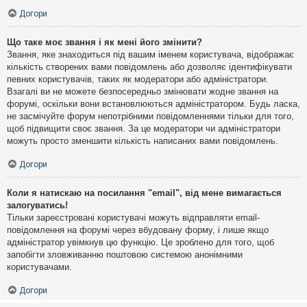
Догори
Що таке моє звання і як мені його змінити?
Звання, яке знаходиться під вашим іменем користувача, відображає
кількість створених вами повідомлень або дозволяє ідентифікувати
певних користувачів, таких як модератори або адміністратори.
Взагалі ви не можете безпосередньо змінювати жодне звання на
форумі, оскільки вони встановлюються адміністратором. Будь ласка,
не засмічуйте форум непотрібними повідомленнями тільки для того,
щоб підвищити своє звання. За це модератори чи адміністратори
можуть просто зменшити кількість написаних вами повідомлень.
Догори
Коли я натискаю на посилання "email", від мене вимагається
залогуватись!
Тільки зареєстровані користувачі можуть відправляти email-
повідомлення на форумі через вбудовану форму, і лише якщо
адміністратор увімкнув цю функцію. Це зроблено для того, щоб
запобігти зловживанню поштовою системою анонімними
користувачами.
Догори