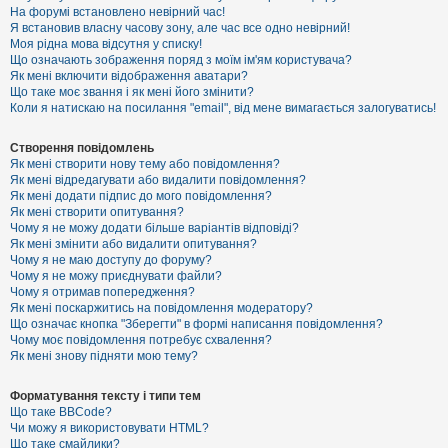
е
На форумі встановлено невірний час!
з
Я встановив власну часову зону, але час все одно невірний!
в
і
Моя рідна мова відсутня у списку!
д
Що означають зображення поряд з моїм ім'ям користувача?
п
Як мені включити відображення аватари?
о
Що таке моє звання і як мені його змінити?
в
Коли я натискаю на посилання "email", від мене вимагається залогуватись!
і
д
е
Створення повідомлень
й
Як мені створити нову тему або повідомлення?
Як мені відредагувати або видалити повідомлення?
Як мені додати підпис до мого повідомлення?
А
Як мені створити опитування?
к
Чому я не можу додати більше варіантів відповіді?
т
Як мені змінити або видалити опитування?
и
Чому я не маю доступу до форуму?
в
Чому я не можу приєднувати файли?
н
Чому я отримав попередження?
і
т
Як мені поскаржитись на повідомлення модератору?
е
Що означає кнопка "Зберегти" в формі написання повідомлення?
м
Чому моє повідомлення потребує схвалення?
и
Як мені знову підняти мою тему?
Форматування тексту і типи тем
П
Що таке BBCode?
о
Чи можу я використовувати HTML?
ш
Що таке смайлики?
у