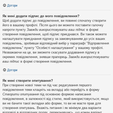
Догори
Як мені додати підпис до мого повідомлення?
Щоб додати підпис до повідомлення, ви повинні спочатку створити
його в вашому профілі. Після цього ви можете поставити галочку
напроти пункту
Завжди використовувати ваш підпис
в формі
створення повідомлення, щоб підпис приєднався. Ви також можете
налаштувати приєднання підпису за замовчуванням до усіх ваших
повідомлень, зробивши відповідний вибір у параграфі "Відправлення
повідомлень" пункту "Особисті налаштування" у вашому профілі.
Незважаючи на це, ви зможете скасувати додавання підпису в
окремих повідомлення, знявши прапорець
Завжди використовувати
ваш підпис
в формі створення повідомлення.
Догори
Як мені створити опитування?
При створенні нової теми чи під час редагування першого
повідомлення теми клацніть на вкладці або перейдіть в форму
Створити опитування
під основною формою написання
повідомлення, в залежності від стилю, який використовується; якщо
ви не бачите такої вкладки або форми, то ви не маєте прав для
створення опитувань. Вкажіть питання і як мінімум два варіанти
відповіді в відповідних полях, переконавшись, що кожен варіант