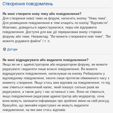
Створення повідомлень
Як мені створити нову тему або повідомлення?
Для створення нової теми на форумі, натисніть кнопку "Нова тема".
Для розміщення повідомлення в темі клацніть по кнопці "Відповісти".
Можливо, доведеться зареєструватися, перш ніж відправити
повідомлення. Доступні для вас дії перераховані внизу сторінки
форуму або теми. Наприклад: "Ви можете створювати нові теми", "Ви
можете додавати файли" і т. п.
Догори
Як мені відредагувати або видалити повідомлення?
Якщо ви не є адміністратором або модератором форуму, ви можете
редагувати і видаляти лише власні повідомлення. Ви можете
відредагувати повідомлення, натиснувши на кнопку
Редагувати
у
відповідному повідомленні, інколи лише протягом обмеженого часу з
моменту створення. Якщо хтось вже відповів на повідомлення, то під
ним з'явиться невеличкий напис, який показує скільки разів ви
редагували, а також дату і час останньої з них. Воно не з'явиться,
якщо повідомлення редагував адміністратор або модератор, хоча
вони можуть залишити інформацію про зроблені зміни на свій розсуд.
Врахуйте, що звичайні користувачі не можуть видалити
повідомлення, на яке вже хтось відповів.