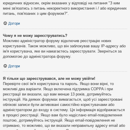
юридичних відносин, окрім вказаних у відповіді на питання "З ким
мені зв'язатись з питань некоректного використання і / або юридичних
питань, пов'язаних з цим форумом?".
Догори
Чому я не можу зареєструватись?
Можливо адміністратор форуму відключив реєстрацію нових
користувачів. Також можливо, що він заблокував вашу IP-адресу або
ім'я користувача, яке ви намагаєтесь зареєструвати. Зверніться за
допомогою до адміністратора форуму.
Догори
Я тільки що зареєструвався, але не можу увійти!
Перевірте свої ім'я користувача та пароль. Якщо вони вірні, то
можливі два варіанти. Якщо включена підтримка COPPA і при
реєстрації ви вказали, що вам менше 13 років, дотримуйтесь
інструкцій. На деяких форумах вимагається, щоб усі зареєстровані
облікові записи були активовані самостійно користувачами або
адміністратором до входу в систему. Ця інформація відображається
в процесі реєстрації. Якщо вам було надіслано email-повідомлення
поштою, дотримуйтесь інструкцій. Якщо email-повідомлення не
отримано, то можливо, що ви вказали неправильну адресу email або