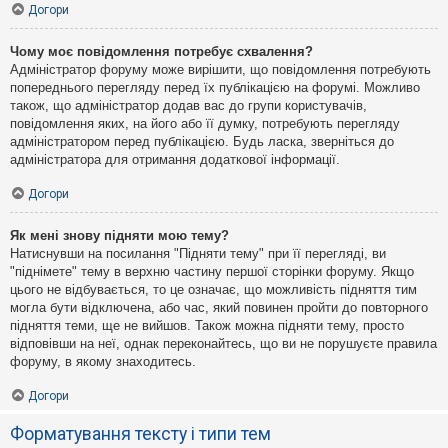
Догори
Чому моє повідомлення потребує схвалення?
Адміністратор форуму може вирішити, що повідомлення потребують
попереднього перегляду перед їх публікацією на форумі. Можливо
також, що адміністратор додав вас до групи користувачів,
повідомлення яких, на його або її думку, потребують перегляду
адміністратором перед публікацією. Будь ласка, зверніться до
адміністратора для отримання додаткової інформації.
Догори
Як мені знову підняти мою тему?
Натиснувши на посилання "Підняти тему" при її перегляді, ви
"піднімете" тему в верхню частину першої сторінки форуму. Якщо
цього не відбувається, то це означає, що можливість підняття тим
могла бути відключена, або час, який повинен пройти до повторного
підняття теми, ще не вийшов. Також можна підняти тему, просто
відповівши на неї, однак переконайтесь, що ви не порушуєте правила
форуму, в якому знаходитесь.
Догори
Форматування тексту і типи тем