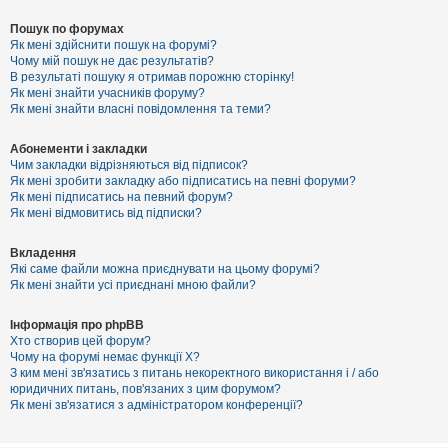
Пошук по форумах
Як мені здійснити пошук на форумі?
Чому мій пошук не дає результатів?
В результаті пошуку я отримав порожню сторінку!
Як мені знайти учасників форуму?
Як мені знайти власні повідомлення та теми?
Абонементи і закладки
Чим закладки відрізняються від підписок?
Як мені зробити закладку або підписатись на певні форуми?
Як мені підписатись на певний форум?
Як мені відмовитись від підписки?
Вкладення
Які саме файли можна приєднувати на цьому форумі?
Як мені знайти усі приєднані мною файли?
Інформація про phpBB
Хто створив цей форум?
Чому на форумі немає функції X?
З ким мені зв'язатись з питань некоректного використання і / або
юридичних питань, пов'язаних з цим форумом?
Як мені зв'язатися з адміністратором конференції?