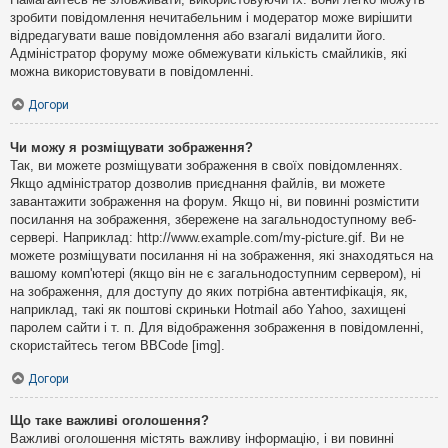
зробити повідомлення нечитабельним і модератор може вирішити
відредагувати ваше повідомлення або взагалі видалити його.
Адміністратор форуму може обмежувати кількість смайликів, які
можна використовувати в повідомленні.
Догори
Чи можу я розміщувати зображення?
Так, ви можете розміщувати зображення в своїх повідомленнях.
Якщо адміністратор дозволив приєднання файлів, ви можете
завантажити зображення на форум. Якщо ні, ви повинні розмістити
посилання на зображення, збережене на загальнодоступному веб-
сервері. Наприклад: http://www.example.com/my-picture.gif. Ви не
можете розміщувати посилання ні на зображення, які знаходяться на
вашому комп'ютері (якщо він не є загальнодоступним сервером), ні
на зображення, для доступу до яких потрібна автентифікація, як,
наприклад, такі як поштові скриньки Hotmail або Yahoo, захищені
паролем сайти і т. п. Для відображення зображення в повідомленні,
скористайтесь тегом BBCode [img].
Догори
Що таке важливі оголошення?
Важливі оголошення містять важливу інформацію, і ви повинні