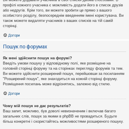
профілі кожного учасника є можливість додати його в список друзів
або недругів. Крім того, ви можете зробити це прямо з вашого
особистого розділу, безпосереднім введенням імені користувача. Ви
також можете видаляти учасників з ваших списків на тій самій
сторінці.
Догори
Пошук по форумах
Як мені здійснити пошук на форумі?
Введіть умови пошуку у відповідному полі, яке розміщене на
головній сторінці форуму та на сторінках перегляду форумів та тем.
Ви можете здійснити розширений пошук, перейшовши за посиланням
"Розширений пошук", яке знаходиться на кожній сторінці форуму.
Розміщення посилань може відрізнятись, залежно від стилю.
Догори
Чому мій пошук не дає результатів?
Ваш запит, можливо, був доволі невизначеним і включав багато
загальних слів, пошук за якими в phpBB не провадиться. Будьте
більш конкретні і скористайтесь можливостями розширеного пошуку.