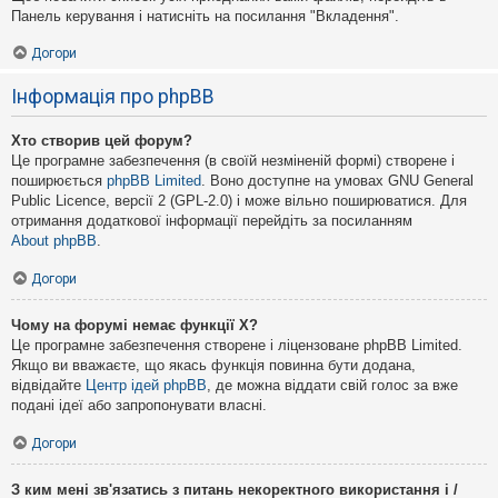
Панель керування і натисніть на посилання "Вкладення".
Догори
Інформація про phpBB
Хто створив цей форум?
Це програмне забезпечення (в своїй незміненій формі) створене і
поширюється
phpBB Limited
. Воно доступне на умовах GNU General
Public Licence, версії 2 (GPL-2.0) і може вільно поширюватися. Для
отримання додаткової інформації перейдіть за посиланням
About phpBB
.
Догори
Чому на форумі немає функції X?
Це програмне забезпечення створене і ліцензоване phpBB Limited.
Якщо ви вважаєте, що якась функція повинна бути додана,
відвідайте
Центр ідей phpBB
, де можна віддати свій голос за вже
подані ідеї або запропонувати власні.
Догори
З ким мені зв'язатись з питань некоректного використання і /