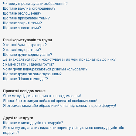
к
Чи можу я розміщувати зображення?
Що таке важливі оголошення?
Що таке оголошення?
Що таке прикріплені теми?
Д
Що таке закриті теми?
о
Що таке значок теми?
п
о
м
Рівні користувачів та групи
о
Хто такі Адміністратори?
г
Хто такі модератори?
а
Що таке групи користувачів?
Де знаходяться групи користувачів і як мені приєднатись до них?
Як мені стати Лідером групи?
Чому групи відображаються різними кольорами?
Що таке група за замовчуванням?
Що таке "Наша команда"?
Приватні повідомлення
Я не можу відсилати приватні повідомлення!
Я постійно отримую небажані приватні повідомлення!
Я отримав спам або образливий email від когось із цього форуму!
Друзі та недруги
Що таке список друзів та недругів?
Як я можу додавати / видаляти користувачів до мого списку друзів або
недругів?