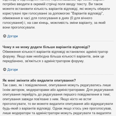
потрібно вводити в окремій стрічці поля вводу тексту. Ви також
можете встановити кількість варіантів відповіді, які можуть обирати
користувачі при голосуванні за допомогою "Варіантів відповіді",
обмеження в часі для голосування в днях (0 для вічного
голосування) і, на сам кінець, можливість зміни варіанту, за який
вони проголосували.
Догори
Чому я не можу додати більше варіантів відповіді?
Обмеження кількості варіантів відповіді встановлює адміністратор
форуму. Якщо вам необхідна більша кількості варіантів, аніж це
передбачено, зв'яжіться з адміністратором форуму.
Догори
Як мені змінити або видалити опитування?
Так само, як і повідомлення, опитування можуть редагуватись лише
їхнім автором, модераторами або адміністраторами. Для редагування
опитування перейдіть до редагування першого повідомлення в темі;
опитування завжди пов'язане з ним. Якщо ніхто не встиг
проголосувати, то ви можете видалити опитування або відредагувати
будь-який з варіантів відповіді. Однак якщо хтось уже проголосував,
лише модератори та адміністратори можуть редагувати та видаляти