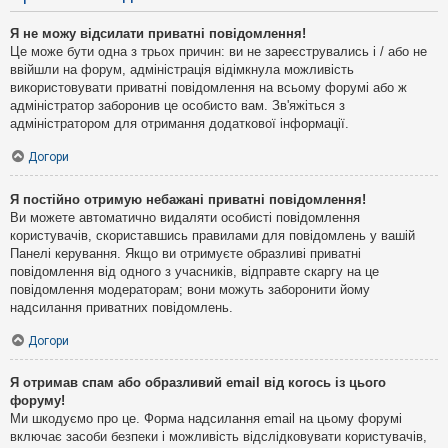
Я не можу відсилати приватні повідомлення!
Це може бути одна з трьох причин: ви не зареєструвались і / або не
ввійшли на форум, адміністрація відімкнула можливість
використовувати приватні повідомлення на всьому форумі або ж
адміністратор заборонив це особисто вам. Зв'яжіться з
адміністратором для отримання додаткової інформації.
Догори
Я постійно отримую небажані приватні повідомлення!
Ви можете автоматично видаляти особисті повідомлення
користувачів, скориставшись правилами для повідомлень у вашій
Панелі керування. Якщо ви отримуєте образливі приватні
повідомлення від одного з учасників, відправте скаргу на це
повідомлення модераторам; вони можуть заборонити йому
надсилання приватних повідомлень.
Догори
Я отримав спам або образливий email від когось із цього
форуму!
Ми шкодуємо про це. Форма надсилання email на цьому форумі
включає засоби безпеки і можливість відслідковувати користувачів,