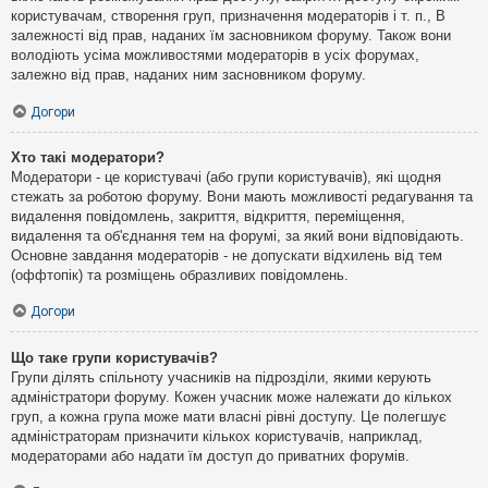
користувачам, створення груп, призначення модераторів і т. п., В
залежності від прав, наданих їм засновником форуму. Також вони
володіють усіма можливостями модераторів в усіх форумах,
залежно від прав, наданих ним засновником форуму.
Догори
Хто такі модератори?
Модератори - це користувачі (або групи користувачів), які щодня
стежать за роботою форуму. Вони мають можливості редагування та
видалення повідомлень, закриття, відкриття, переміщення,
видалення та об'єднання тем на форумі, за який вони відповідають.
Основне завдання модераторів - не допускати відхилень від тем
(оффтопік) та розміщень образливих повідомлень.
Догори
Що таке групи користувачів?
Групи ділять спільноту учасників на підрозділи, якими керують
адміністратори форуму. Кожен учасник може належати до кількох
груп, а кожна група може мати власні рівні доступу. Це полегшує
адміністраторам призначити кількох користувачів, наприклад,
модераторами або надати їм доступ до приватних форумів.