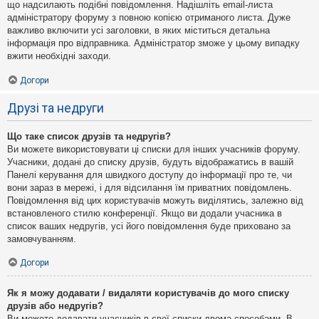
що надсилають подібні повідомлення. Надішліть email-листа
адміністратору форуму з повною копією отриманого листа. Дуже
важливо включити усі заголовки, в яких міститься детальна
інформація про відправника. Адміністратор зможе у цьому випадку
вжити необхідні заходи.
Догори
Друзі та недруги
Що таке список друзів та недругів?
Ви можете використовувати ці списки для інших учасників форуму.
Учасники, додані до списку друзів, будуть відображатись в вашій
Панелі керування для швидкого доступу до інформації про те, чи
вони зараз в мережі, і для відсилання їм приватних повідомлень.
Повідомлення від цих користувачів можуть виділятись, залежно від
встановленого стилю конференції. Якщо ви додали учасника в
список ваших недругів, усі його повідомлення буде приховано за
замовчуванням.
Догори
Як я можу додавати / видаляти користувачів до мого списку
друзів або недругів?
Ви можете додавати учасників в свої списки двома способами. В