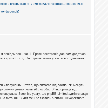
ектного використання і / або юридичних питань, пов'язаних з
м конференції?
ня повідомлень, чи ні. Проте реєстрація дає вам додаткові
ь в групах і т. д. Реєстрація займе у вас всього декілька
закон Сполучених Штатів, що вимагає від сайтів, які можуть
о опікуни дозволяють збір особистої інформації від
сконсульта. Зверніть увагу, що phpBB Limited адміністрація
 на питання "З ким мені зв'язатись з питань некоректного