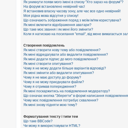
е
Як уникнути появи мого імені в списку "Хто зараз на форумі"?
з
На форумі встановлено невірний час!
в
Я встановив власну часову зону, але час все одно невірний!
і
Моя рідна мова відсутня у списку!
д
п
Що означають зображення поряд з моїм ім'ям користувача?
о
Як мені включити відображення аватари?
в
Що таке моє звання і як мені його змінити?
і
Коли я натискаю на посилання "email", від мене вимагається за
д
е
й
Створення повідомлень
Як мені створити нову тему або повідомлення?
Як мені відредагувати або видалити повідомлення?
Як мені додати підпис до мого повідомлення?
А
к
Як мені створити опитування?
т
Чому я не можу додати більше варіантів відповіді?
и
Як мені змінити або видалити опитування?
в
Чому я не маю доступу до форуму?
н
Чому я не можу приєднувати файли?
і
Чому я отримав попередження?
т
Як мені поскаржитись на повідомлення модератору?
е
м
Що означає кнопка "Зберегти" в формі написання повідомленн
и
Чому моє повідомлення потребує схвалення?
Як мені знову підняти мою тему?
П
Форматування тексту і типи тем
о
Що таке BBCode?
ш
Чи можу я використовувати HTML?
у