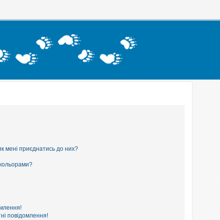
як мені приєднатись до них?
 кольорами?
омлення!
ні повідомлення!