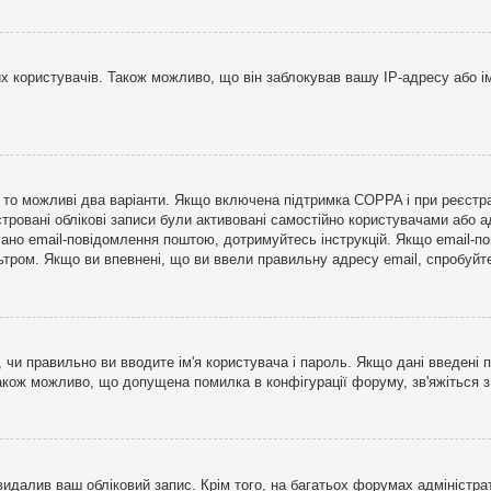
користувачів. Також можливо, що він заблокував вашу IP-адресу або ім
і, то можливі два варіанти. Якщо включена підтримка COPPA і при реєстр
стровані облікові записи були активовані самостійно користувачами або 
лано email-повідомлення поштою, дотримуйтесь інструкцій. Якщо email-п
тром. Якщо ви впевнені, що ви ввели правильну адресу email, спробуйте 
 чи правильно ви вводите ім'я користувача і пароль. Якщо дані введені п
Також можливо, що допущена помилка в конфігурації форуму, зв'яжіться 
видалив ваш обліковий запис. Крім того, на багатьох форумах адміністра