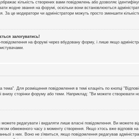
дображає кількість створених вами повідомлень або дозволяє ідентифіку
ювати жодне звання на форумі, оскільки вони встановлюються адміністра
я. За це модератори чи адміністратори можуть просто зменшити кількіс
ється залогуватись!
l-повідомлення на форумі через вбудовану форму, і лише якщо адміністр
ристувачами.
а тема". Для розміщення повідомлення в темі клацніть по кнопці "Відпо
і внизу сторінки форуму або теми. Наприклад: "Ви можете створювати нов
 можете редагувати і видаляти лише власні повідомлення. Ви можете ві
ягом обмеженого часу з моменту створення. Якщо хтось вже відповів на 
станньої з них. Воно не з'явиться, якщо повідомлення редагував адмініс