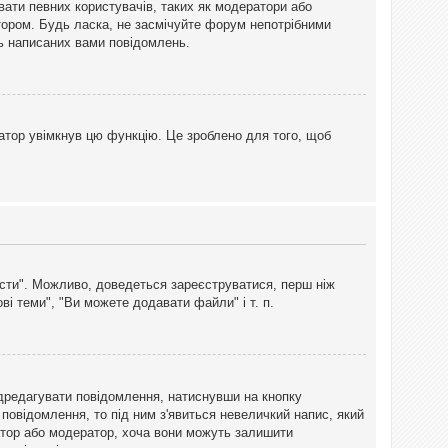
вати певних користувачів, таких як модератори або
тором. Будь ласка, не засмічуйте форум непотрібними
ть написаних вами повідомлень.
атор увімкнув цю функцію. Це зроблено для того, щоб
вісти". Можливо, доведеться зареєструватися, перш ніж
і теми", "Ви можете додавати файли" і т. п.
дредагувати повідомлення, натиснувши на кнопку
повідомлення, то під ним з'явиться невеличкий напис, який
тратор або модератор, хоча вони можуть залишити