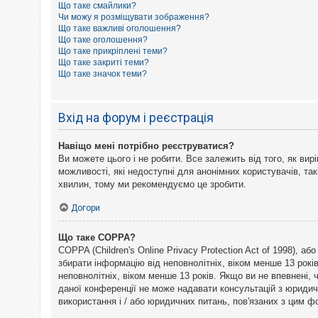
Що таке смайлики?
к
Чи можу я розміщувати зображення?
Що таке важливі оголошення?
Що таке оголошення?
Д
Що таке прикріплені теми?
о
Що таке закриті теми?
п
Що таке значок теми?
о
м
о
г
Вхід на форум і реєстрація
а
Навіщо мені потрібно реєструватися?
Ви можете цього і не робити. Все залежить від того, як ви
можливості, які недоступні для анонімних користувачів, так
хвилин, тому ми рекомендуємо це зробити.
Догори
Що таке COPPA?
COPPA (Children's Online Privacy Protection Act of 1998), а
збирати інформацію від неповнолітніх, віком менше 13 рокі
неповнолітніх, віком менше 13 років. Якщо ви не впевнені,
даної конференції не може надавати консультацій з юридични
використання і / або юридичних питань, пов'язаних з цим 