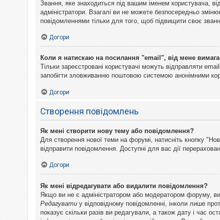
Звання, яке знаходиться під вашим іменем користувача, ві
адміністратори. Взагалі ви не можете безпосередньо змін
повідомленнями тільки для того, щоб підвищити своє званн
Догори
Коли я натискаю на посилання "email", від мене вимага
Тільки зареєстровані користувачі можуть відправляти emai
запобігти зловживанню поштовою системою анонімними ко
Догори
Створення повідомлень
Як мені створити нову тему або повідомлення?
Для створення нової теми на форумі, натисніть кнопку "Нов
відправити повідомлення. Доступні для вас дії перерахован
Догори
Як мені відредагувати або видалити повідомлення?
Якщо ви не є адміністратором або модератором форуму, ви
Редагувати
у відповідному повідомленні, інколи лише прот
показує скільки разів ви редагували, а також дату і час о