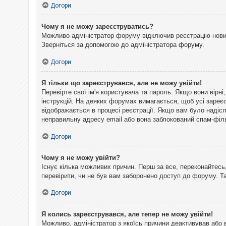
Догори
Чому я не можу зареєструватись?
Можливо адміністратор форуму відключив реєстрацію нових 
Зверніться за допомогою до адміністратора форуму.
Догори
Я тільки що зареєструвався, але не можу увійти!
Перевірте свої ім'я користувача та пароль. Якщо вони вірн
інструкцій. На деяких форумах вимагається, щоб усі зареє
відображається в процесі реєстрації. Якщо вам було надіс
неправильну адресу email або вона заблокований спам-філь
Догори
Чому я не можу увійти?
Існує кілька можливих причин. Перш за все, переконайтесь,
перевірити, чи не був вам заборонено доступ до форуму. 
Догори
Я колись зареєструвався, але тепер не можу увійти!
Можливо, адміністратор з якоїсь причини деактивував або 