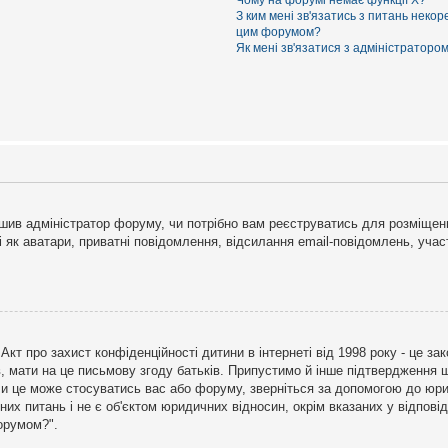
Чому на форумі немає функції X?
З ким мені зв'язатись з питань некор
цим форумом?
Як мені зв'язатися з адміністраторо
рішив адміністратор форуму, чи потрібно вам реєструватись для розміщен
і як аватари, приватні повідомлення, відсилання email-повідомлень, участ
бо Акт про захист конфіденційності дитини в інтернеті від 1998 року - це 
в, мати на це письмову згоду батьків. Припустимо й інше підтвердження щ
 чи це може стосуватись вас або форуму, зверніться за допомогою до юри
х питань і не є об'єктом юридичних відносин, окрім вказаних у відповіді
форумом?".