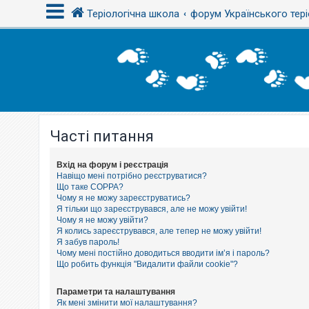
Теріологічна школа
форум Українського тері
В
х
і
д
Часті питання
Р
е
є
с
Вхід на форум і реєстрація
т
Навіщо мені потрібно реєструватися?
р
Що таке COPPA?
а
Чому я не можу зареєструватись?
ц
Я тільки що зареєструвався, але не можу увійти!
і
Чому я не можу увійти?
я
Я колись зареєструвався, але тепер не можу увійти!
Я забув пароль!
Чому мені постійно доводиться вводити ім’я і пароль?
Т
Що робить функція "Видалити файли cookie"?
е
м
и
Параметри та налаштування
б
Як мені змінити мої налаштування?