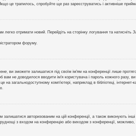
кщо це трапилось, спробуйте ще раз зареєструватись і активніше прийма
ам легко отримати новий. Перейдіть на сторінку логування та натисніть
З
ністратором форуму.
мене
, ви зможете залишатися під своїм ім'ям на конференції лише протяг
об вам не доводилося вводити ім'я користувача і пароль кожного разу, 
 на загальнодоступному комп'ютері, наприклад в бібліотеці, інтернет-ка
ю.
м залишатися авторизованим на цій конференції, а також виконують інші 
труднощі з входом на конференцію або виходом з конференції, можливо,