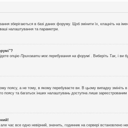
ня зберігаються в базі даних форуму. Щоб змінити їх, клацніть на імені 
і ваші налаштування та параметри.
орумі"?
айдете опцію
Приховати моє перебування на форумі
. Виберіть
Так
, і ви
му поясу, а не тому, в якому перебуваєте ви. В цьому випадку змініть в
вого поясу та багатьох інших налаштувань доступна лише зареєстрованим
рний!
але час все одно невірний, значить, годинник на сервері встановлено н