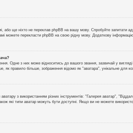
і, або ще ніхто не переклав phpBB на вашу мову. Спробуйте запитати ад
 самі можете перекласти phpBB на свою рідну мову. Додаткову інформаці
вача?
ня. Одне з них може відноситись до вашого звання, зазвичай у вигляді зі
е, як правило більше, зображення відомо як "аватара", унікальне для к
аватару з використанням різних інструментів: "Галерея аватар", "Відда
акож які типи аватар можуть бути доступні. Якщо ви не можете використо