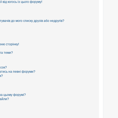
 від когось із цього форуму!
увачів до мого списку друзів або недругів?
ню сторінку!
 та теми?
исок?
сатись на певні форуми?
м?
на цьому форумі?
файли?