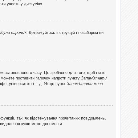
ти участь у дискусіях.
абули пароль?
. Дотримуйтесь інструкцій і незабаром ви
ом встановленого часу. Це зроблено для того, щоб ніхто
ви можете поставити галочку напроти пункту
Запам'ятати
фе, університеті і т. д. Якщо пункт
Запам'ятати мене
функції, такі як відстежування прочитаних повідомлень,
 видалення куків може допомогти.