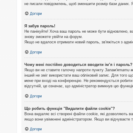
не писали повідомлень, щоб зменшити розмір бази даних. Я
Догори
Я забув пароль!
Не панікуйте! Хоча ваш пароль не може бути відновлено, в
знову зможете увійти на форум.
Якщо не вдалося отримати новий пароль, зв'яжіться з адмі
Догори
Чому мені постійно доводиться вводити ім’я і пароль?
Якщо ви не ставите галочку напроти пункту
Запам'ятати 
інший не зміг використати ваш обліковий запис. Для того щ
мене
при вході на конференцію. Не рекомендується робити це
відсутній, це означає, що адміністратор вимкнув цю функці
Догори
Що робить функція "Видалити файли cookie"?
Вона видаляє всі створені файли cookie, які дозволяють ва
якщо вони увімкнені адміністратором. Якщо ви відчуваєте 
Догори