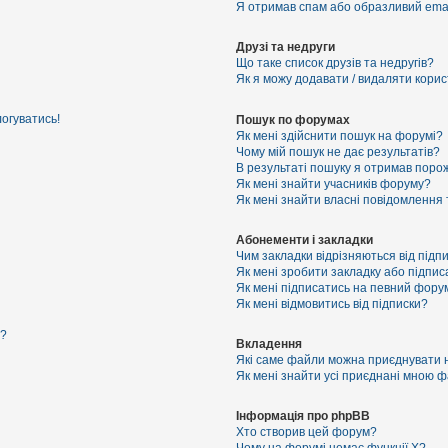
Я отримав спам або образливий email
Друзі та недруги
Що таке список друзів та недругів?
Як я можу додавати / видаляти корист
логуватись!
Пошук по форумах
Як мені здійснити пошук на форумі?
Чому мій пошук не дає результатів?
В результаті пошуку я отримав порож
Як мені знайти учасників форуму?
Як мені знайти власні повідомлення
Абонементи і закладки
Чим закладки відрізняються від підп
Як мені зробити закладку або підпи
Як мені підписатись на певний фору
Як мені відмовитись від підписки?
я?
Вкладення
Які саме файли можна приєднувати 
Як мені знайти усі приєднані мною 
Інформація про phpBB
Хто створив цей форум?