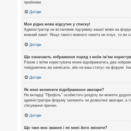
проблеми.
Догори
Моя рідна мова відсутня у списку!
Адміністратор не встановив підтримку вашої мови на форум
мовний пакет. Якщо такого мовного пакета не існує, то ви
Догори
Що означають зображення поряд з моїм ім'ям користу
Разом з ім'ям користувача може відображатись два зображен
повідомлень ви написали, або на ваш статус на форумі. Інш
Догори
Як мені включити відображення аватари?
На вкладці "Профіль" особистого розділу ви можете додати 
адміністратора форуму залежить чи дозволені аватари, а т
з'ясування причин.
Догори
Що таке моє звання і як мені його змінити?