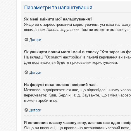
Параметри та налаштування
Як мені змінити мої налаштування?
Якщо ви є зареєстрованим користувачем, усі ваші налаштуван
посиланням
Панель керування
. Там ви зможете змінити ус
Догори
Як уникнути появи мого імені в списку "Хто зараз на ф
На вкладці "Особисті настройки" в панелі керування ви зн
Для всіх інших ви будете прихованим користувачем.
Догори
На форумі встановлено невірний час!
Можливо, відображається час, що відповідає іншому часово
перебуваєте: Київ, Берлін і т. д. Зауважте, що зміна часо
момент зробити це.
Догори
Я встановив власну часову зону, але час все одно неві
Якщо ви впевнені, що правильно встановили часовий пояс, 