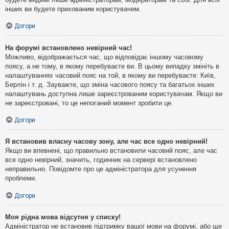
інших ви будете прихованим користувачем.
Догори
На форумі встановлено невірний час!
Можливо, відображається час, що відповідає іншому часовому
поясу, а не тому, в якому перебуваєте ви. В цьому випадку змініть в
налаштуваннях часовий пояс на той, в якому ви перебуваєте: Київ,
Берлін і т. д. Зауважте, що зміна часового поясу та багатьох інших
налаштувань доступна лише зареєстрованим користувачам. Якщо ви
не зареєстровані, то це непоганий момент зробити це.
Догори
Я встановив власну часову зону, але час все одно невірний!
Якщо ви впевнені, що правильно встановили часовий пояс, але час
все одно невірний, значить, годинник на сервері встановлено
неправильно. Повідомте про це адміністратора для усунення
проблеми.
Догори
Моя рідна мова відсутня у списку!
Адміністратор не встановив підтримку вашої мови на форумі, або ще