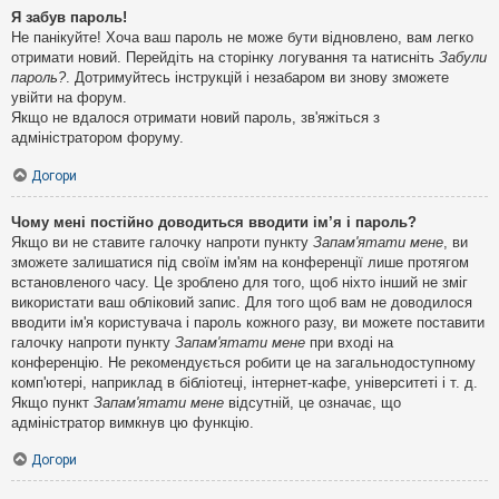
Я забув пароль!
Не панікуйте! Хоча ваш пароль не може бути відновлено, вам легко
отримати новий. Перейдіть на сторінку логування та натисніть
Забули
пароль?
. Дотримуйтесь інструкцій і незабаром ви знову зможете
увійти на форум.
Якщо не вдалося отримати новий пароль, зв'яжіться з
адміністратором форуму.
Догори
Чому мені постійно доводиться вводити ім’я і пароль?
Якщо ви не ставите галочку напроти пункту
Запам'ятати мене
, ви
зможете залишатися під своїм ім'ям на конференції лише протягом
встановленого часу. Це зроблено для того, щоб ніхто інший не зміг
використати ваш обліковий запис. Для того щоб вам не доводилося
вводити ім'я користувача і пароль кожного разу, ви можете поставити
галочку напроти пункту
Запам'ятати мене
при вході на
конференцію. Не рекомендується робити це на загальнодоступному
комп'ютері, наприклад в бібліотеці, інтернет-кафе, університеті і т. д.
Якщо пункт
Запам'ятати мене
відсутній, це означає, що
адміністратор вимкнув цю функцію.
Догори