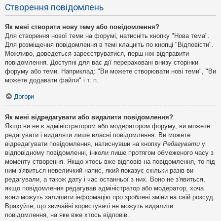
Створення повідомлень
Як мені створити нову тему або повідомлення?
Для створення нової теми на форумі, натисніть кнопку "Нова тема".
Для розміщення повідомлення в темі клацніть по кнопці "Відповісти".
Можливо, доведеться зареєструватися, перш ніж відправити
повідомлення. Доступні для вас дії перераховані внизу сторінки
форуму або теми. Наприклад: "Ви можете створювати нові теми", "Ви
можете додавати файли" і т. п.
Догори
Як мені відредагувати або видалити повідомлення?
Якщо ви не є адміністратором або модератором форуму, ви можете
редагувати і видаляти лише власні повідомлення. Ви можете
відредагувати повідомлення, натиснувши на кнопку
Редагувати
у
відповідному повідомленні, інколи лише протягом обмеженого часу з
моменту створення. Якщо хтось вже відповів на повідомлення, то під
ним з'явиться невеличкий напис, який показує скільки разів ви
редагували, а також дату і час останньої з них. Воно не з'явиться,
якщо повідомлення редагував адміністратор або модератор, хоча
вони можуть залишити інформацію про зроблені зміни на свій розсуд.
Врахуйте, що звичайні користувачі не можуть видалити
повідомлення, на яке вже хтось відповів.