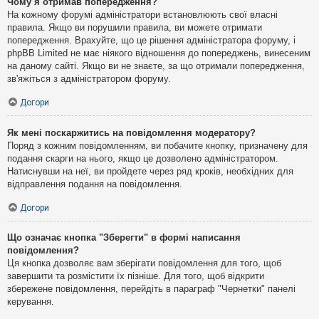
Чому я отримав попередження?
На кожному форумі адміністратори встановлюють свої власні
правила. Якщо ви порушили правила, ви можете отримати
попередження. Врахуйте, що це рішення адміністратора форуму, і
phpBB Limited не має ніякого відношення до попереджень, винесеним
на даному сайті. Якщо ви не знаєте, за що отримали попередження,
зв'яжіться з адміністратором форуму.
Догори
Як мені поскаржитись на повідомлення модератору?
Поряд з кожним повідомленням, ви побачите кнопку, призначену для
подання скарги на нього, якщо це дозволено адміністратором.
Натиснувши на неї, ви пройдете через ряд кроків, необхідних для
відправлення подання на повідомлення.
Догори
Що означає кнопка "Зберегти" в формі написання
повідомлення?
Ця кнопка дозволяє вам зберігати повідомлення для того, щоб
завершити та розмістити їх пізніше. Для того, щоб відкрити
збережене повідомлення, перейдіть в параграф "Чернетки" панелі
керування.