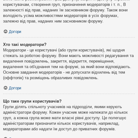
користувачам, створення груп, призначення модераторів і т. п., В
залежності від прав, наданих їм засновником форуму. Також вони
володіють усіма можливостями модераторів в усіх форумах,
залежно від прав, наданих ним засновником форуму.
Догори
Хто такі модератори?
Модератори - це користувачі (або групи користувачів), які щодня
стежать за роботою форуму. Вони мають можливості редагування та
видалення повідомлень, закриття, відкриття, переміщення,
видалення та об'єднання тем на форумі, за який вони відповідають.
Основне завдання модераторів - не допускати відхилень від тем
(оффтопік) та розміщень образливих повідомлень.
Догори
Що таке групи користувачів?
Групи ділять спільноту учасників на підрозділи, якими керують
адміністратори форуму. Кожен учасник може належати до кількох
груп, а кожна група може мати власні рівні доступу. Це полегшує
адміністраторам призначити кількох користувачів, наприклад,
модераторами або надати їм доступ до приватних форумів.