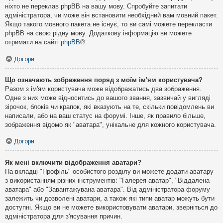
ніхто не переклав phpBB на вашу мову. Спробуйте запитати
адміністратора, чи може він встановити необхідний вам мовний пакет.
Якщо такого мовного пакета не існує, то ви самі можете перекласти
phpBB на свою рідну мову. Додаткову інформацію ви можете
отримати на сайті
phpBB
®.
Догори
Що означають зображення поряд з моїм ім'ям користувача?
Разом з ім'ям користувача може відображатись два зображення.
Одне з них може відноситись до вашого звання, зазвичай у вигляді
зірочок, блоків чи крапок, які вказують на те, скільки повідомлень ви
написали, або на ваш статус на форумі. Інше, як правило більше,
зображення відомо як "аватара", унікальне для кожного користувача.
Догори
Як мені включити відображення аватари?
На вкладці "Профіль" особистого розділу ви можете додати аватару
з використанням різних інструментів: "Галерея аватар", "Віддалена
аватара" або "Завантажувана аватара". Від адміністратора форуму
залежить чи дозволені аватари, а також які типи аватар можуть бути
доступні. Якщо ви не можете використовувати аватари, зверніться до
адміністратора для з'ясування причин.