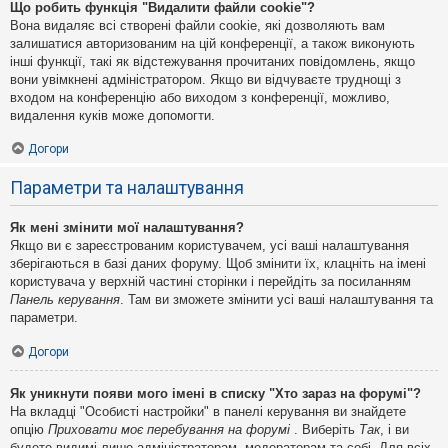
Що робить функція "Видалити файли cookie"?
Вона видаляє всі створені файли cookie, які дозволяють вам
залишатися авторизованим на цій конференції, а також виконують
інші функції, такі як відстежування прочитаних повідомлень, якщо
вони увімкнені адміністратором. Якщо ви відчуваєте труднощі з
входом на конференцію або виходом з конференції, можливо,
видалення куків може допомогти.
Догори
Параметри та налаштування
Як мені змінити мої налаштування?
Якщо ви є зареєстрованим користувачем, усі ваші налаштування
зберігаються в базі даних форуму. Щоб змінити їх, клацніть на імені
користувача у верхній частині сторінки і перейдіть за посиланням
Панель керування
. Там ви зможете змінити усі ваші налаштування та
параметри.
Догори
Як уникнути появи мого імені в списку "Хто зараз на форумі"?
На вкладці "Особисті настройки" в панелі керування ви знайдете
опцію
Приховати моє перебування на форумі
. Виберіть
Так
, і ви
будете видимі лише адміністраторам, модераторам та собі. Для всіх