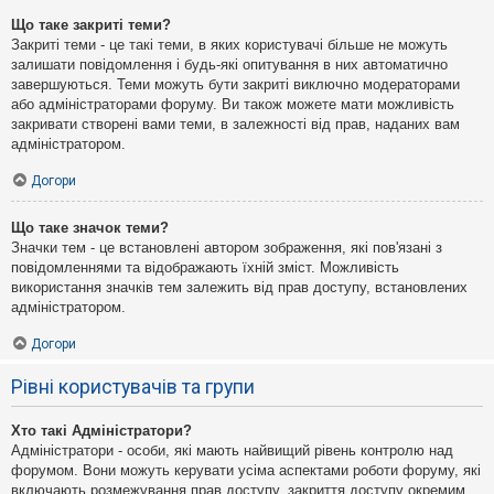
Що таке закриті теми?
Закриті теми - це такі теми, в яких користувачі більше не можуть
залишати повідомлення і будь-які опитування в них автоматично
завершуються. Теми можуть бути закриті виключно модераторами
або адміністраторами форуму. Ви також можете мати можливість
закривати створені вами теми, в залежності від прав, наданих вам
адміністратором.
Догори
Що таке значок теми?
Значки тем - це встановлені автором зображення, які пов'язані з
повідомленнями та відображають їхній зміст. Можливість
використання значків тем залежить від прав доступу, встановлених
адміністратором.
Догори
Рівні користувачів та групи
Хто такі Адміністратори?
Адміністратори - особи, які мають найвищий рівень контролю над
форумом. Вони можуть керувати усіма аспектами роботи форуму, які
включають розмежування прав доступу, закриття доступу окремим