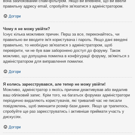
вона заблокований спам-фільтром. Якщо ви впевнені, що ви ввели
правильну адресу email, спробуйте зв'язатися з адміністратором.
Догори
Чому я не можу увійти?
Існує кілька можливих причин. Перш за все, переконайтесь, чи
правильно ви вводите ім'я користувача і пароль. Якщо дані введені
правильно, то необхідно зв'язатися з адміністратором, щоб
перевірити, чи не був вам заборонено доступ до форуму. Також
можливо, що допущена помилка в конфігурації форуму, зв'яжіться з
адміністратором для виправлення помилки.
Догори
Я колись зареєструвався, але тепер не можу увійти!
Можливо, адміністратор з якоїсь причини деактивував або видалив
ваш обліковий запис. Крім того, на багатьох форумах адміністратори
періодично видаляють користувачів, які тривалий час не писали
повідомлень, щоб зменшити розмір бази даних. Якщо це трапилось,
спробуйте ще раз зареєструватись і активніше приймати участь у
дискусіях.
Догори