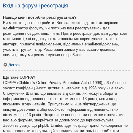
Вхід на форум і реєстрація
Навіщо мені потрібно реєструватися?
Ви можете цього і не робити. Все залежить від того, як вирішив
адміністратор форуму, чи потрібно вам реєструватись для
розміщення повідомлень, чи ні. Проте реєстрація дає вам додаткові
можливості, які недоступні для анонімних користувачів, такі як
аватари, приватні повідомлення, відсилання email-повідомлень,
участь в групах і т. д. Реєстрація займе у вас всього декілька
хвилин, тому ми рекомендуємо це зробити.
Догори
Що таке COPPA?
COPPA (Children's Online Privacy Protection Act of 1998), або Акт про
захист конфіденційності дитини в інтернеті від 1998 року - це закон
Сполучених Штатів, що вимагає від сайтів, які можуть збирати
інформацію від неповнолітніх, віком менше 13 років, мати на це
письмову згоду батьків. Припустимо й інше підтвердження що
опікуни дозволяють збір особистої інформації від неповнолітніх,
віком менше 13 років. Якщо ви не впевнені, чи це може стосуватись
вас або форуму, зверніться за допомогою до юрисконсульта.
Зверніть увагу, що phpBB Limited адміністрація даної конференції не
може надавати консультацій з юридичних питань і не є об'єктом