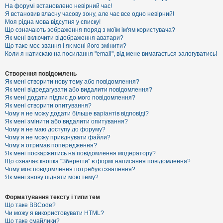
е
На форумі встановлено невірний час!
з
Я встановив власну часову зону, але час все одно невірний!
в
і
Моя рідна мова відсутня у списку!
д
Що означають зображення поряд з моїм ім'ям користувача?
п
Як мені включити відображення аватари?
о
Що таке моє звання і як мені його змінити?
в
Коли я натискаю на посилання "email", від мене вимагається залогуватись!
і
д
е
Створення повідомлень
й
Як мені створити нову тему або повідомлення?
Як мені відредагувати або видалити повідомлення?
Як мені додати підпис до мого повідомлення?
А
Як мені створити опитування?
к
Чому я не можу додати більше варіантів відповіді?
т
Як мені змінити або видалити опитування?
и
Чому я не маю доступу до форуму?
в
Чому я не можу приєднувати файли?
н
Чому я отримав попередження?
і
т
Як мені поскаржитись на повідомлення модератору?
е
Що означає кнопка "Зберегти" в формі написання повідомлення?
м
Чому моє повідомлення потребує схвалення?
и
Як мені знову підняти мою тему?
Форматування тексту і типи тем
П
Що таке BBCode?
о
Чи можу я використовувати HTML?
ш
Що таке смайлики?
у