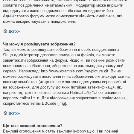
зробити повідомлення нечитабельним і модератор може вирішити
відредагувати ваше повідомлення або взагалі видалити його.
Адміністратор форуму може обмежувати кількість смайликів, які
можна використовувати в повідомленні.
Догори
Чи можу я розміщувати зображення?
Так, ви можете розміщувати зображення в своїх повідомленнях.
Якщо адміністратор дозволив приєднання файлів, ви можете
завантажити зображення на форум. Якщо ні, ви повинні розмістити
посилання на зображення, збережене на загальнодоступному веб-
сервері. Наприклад: http://www.example.com/my-picture.gif. Ви не
можете розміщувати посилання ні на зображення, які знаходяться на
вашому комп'ютері (якщо він не є загальнодоступним сервером), ні
на зображення, для доступу до яких потрібна автентифікація, як,
наприклад, такі як поштові скриньки Hotmail або Yahoo, захищені
паролем сайти і т. п. Для відображення зображення в повідомленні,
скористайтесь тегом BBCode [img].
Догори
Що таке важливі оголошення?
Важливі оголошення містять важливу інформацію, і ви повинні