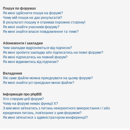
Пошук по форумах
Як мені здійснити пошук на форумі?
Чому мій пошук не дає результатів?
В результаті пошуку я отримав порожню сторінку!
Як мені знайти учасників форуму?
Як мені знайти власні повідомлення та теми?
Абонементи і закладки
Чим закладки відрізняються від підписок?
Як мені зробити закладку або підписатись на певні форуми?
Як мені підписатись на певний форум?
Як мені відмовитись від підписки?
Вкладення
Які саме файли можна приєднувати на цьому форумі?
Як мені знайти усі приєднані мною файли?
Інформація про phpBB
Хто створив цей форум?
Чому на форумі немає функції X?
З ким мені зв'язатись з питань некоректного використання і / або
юридичних питань, пов'язаних з цим форумом?
Як мені зв'язатися з адміністратором конференції?