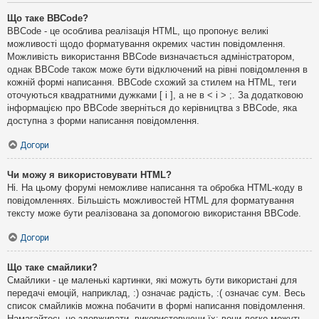
Що таке BBCode?
BBCode - це особлива реалізація HTML, що пропонує великі
можливості щодо форматування окремих частин повідомлення.
Можливість використання BBCode визначається адміністратором,
однак BBCode також може бути відключений на рівні повідомлення в
кожній формі написання. BBCode схожий за стилем на HTML, теги
оточуються квадратними дужками [ і ], а не в < і > ;. За додатковою
інформацією про BBCode зверніться до керівництва з BBCode, яка
доступна з форми написання повідомлення.
Догори
Чи можу я використовувати HTML?
Ні. На цьому форумі неможливе написання та обробка HTML-коду в
повідомленнях. Більшість можливостей HTML для форматування
тексту може бути реалізована за допомогою використання BBCode.
Догори
Що таке смайлики?
Смайлики - це маленькі картинки, які можуть бути використані для
передачі емоцій, наприклад, :) означає радість, :( означає сум. Весь
список смайликів можна побачити в формі написання повідомлення.
Намагайтесь не зловживати, використовуючи їх: вони легко можуть