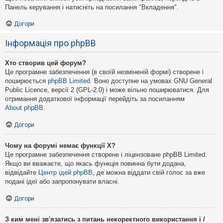
Панель керування і натисніть на посилання "Вкладення".
Догори
Інформація про phpBB
Хто створив цей форум?
Це програмне забезпечення (в своїй незміненій формі) створене і
поширюється
phpBB Limited
. Воно доступне на умовах GNU General
Public Licence, версії 2 (GPL-2.0) і може вільно поширюватися. Для
отримання додаткової інформації перейдіть за посиланням
About phpBB
.
Догори
Чому на форумі немає функції X?
Це програмне забезпечення створене і ліцензоване phpBB Limited.
Якщо ви вважаєте, що якась функція повинна бути додана,
відвідайте
Центр ідей phpBB
, де можна віддати свій голос за вже
подані ідеї або запропонувати власні.
Догори
З ким мені зв'язатись з питань некоректного використання і /