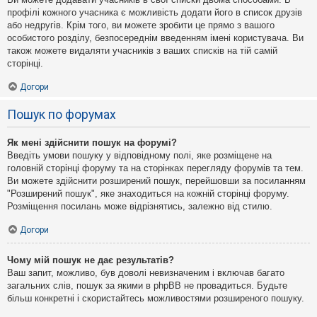
профілі кожного учасника є можливість додати його в список друзів
або недругів. Крім того, ви можете зробити це прямо з вашого
особистого розділу, безпосереднім введенням імені користувача. Ви
також можете видаляти учасників з ваших списків на тій самій
сторінці.
Догори
Пошук по форумах
Як мені здійснити пошук на форумі?
Введіть умови пошуку у відповідному полі, яке розміщене на
головній сторінці форуму та на сторінках перегляду форумів та тем.
Ви можете здійснити розширений пошук, перейшовши за посиланням
"Розширений пошук", яке знаходиться на кожній сторінці форуму.
Розміщення посилань може відрізнятись, залежно від стилю.
Догори
Чому мій пошук не дає результатів?
Ваш запит, можливо, був доволі невизначеним і включав багато
загальних слів, пошук за якими в phpBB не провадиться. Будьте
більш конкретні і скористайтесь можливостями розширеного пошуку.