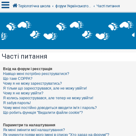
Теріологічна школа
форум Українського теріологічного товариства
Часті питання
В
х
і
д
Часті питання
Р
е
є
Вхід на форум і реєстрація
с
Навіщо мені потрібно реєструватися?
т
Що таке COPPA?
р
Чому я не можу зареєструватись?
а
Я тільки що зареєструвався, але не можу увійти!
ц
Чому я не можу увійти?
і
я
Я колись зареєструвався, але тепер не можу увійти!
Я забув пароль!
Чому мені постійно доводиться вводити ім’я і пароль?
Що робить функція "Видалити файли cookie"?
Т
е
м
Параметри та налаштування
и
Як мені змінити мої налаштування?
б
Як уникнути появи мого імені в списку "Хто зараз на форумі"?