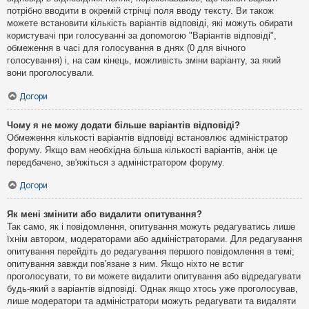
потрібно вводити в окремій стрічці поля вводу тексту. Ви також
можете встановити кількість варіантів відповіді, які можуть обирати
користувачі при голосуванні за допомогою "Варіантів відповіді",
обмеження в часі для голосування в днях (0 для вічного
голосування) і, на сам кінець, можливість зміни варіанту, за який
вони проголосували.
Догори
Чому я не можу додати більше варіантів відповіді?
Обмеження кількості варіантів відповіді встановлює адміністратор
форуму. Якщо вам необхідна більша кількості варіантів, аніж це
передбачено, зв'яжіться з адміністратором форуму.
Догори
Як мені змінити або видалити опитування?
Так само, як і повідомлення, опитування можуть редагуватись лише
їхнім автором, модераторами або адміністраторами. Для редагування
опитування перейдіть до редагування першого повідомлення в темі;
опитування завжди пов'язане з ним. Якщо ніхто не встиг
проголосувати, то ви можете видалити опитування або відредагувати
будь-який з варіантів відповіді. Однак якщо хтось уже проголосував,
лише модератори та адміністратори можуть редагувати та видаляти