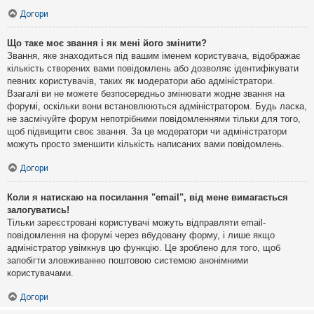
Догори
Що таке моє звання і як мені його змінити?
Звання, яке знаходиться під вашим іменем користувача, відображає
кількість створених вами повідомлень або дозволяє ідентифікувати
певних користувачів, таких як модератори або адміністратори.
Взагалі ви не можете безпосередньо змінювати жодне звання на
форумі, оскільки вони встановлюються адміністратором. Будь ласка,
не засмічуйте форум непотрібними повідомленнями тільки для того,
щоб підвищити своє звання. За це модератори чи адміністратори
можуть просто зменшити кількість написаних вами повідомлень.
Догори
Коли я натискаю на посилання "email", від мене вимагається
залогуватись!
Тільки зареєстровані користувачі можуть відправляти email-
повідомлення на форумі через вбудовану форму, і лише якщо
адміністратор увімкнув цю функцію. Це зроблено для того, щоб
запобігти зловживанню поштовою системою анонімними
користувачами.
Догори