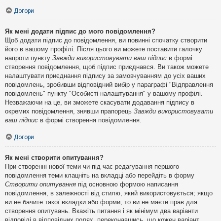
Догори
Як мені додати підпис до мого повідомлення?
Щоб додати підпис до повідомлення, ви повинні спочатку створити
його в вашому профілі. Після цього ви можете поставити галочку
напроти пункту
Завжди використовувати ваш підпис
в формі
створення повідомлення, щоб підпис приєднався. Ви також можете
налаштувати приєднання підпису за замовчуванням до усіх ваших
повідомлень, зробивши відповідний вибір у параграфі "Відправлення
повідомлень" пункту "Особисті налаштування" у вашому профілі.
Незважаючи на це, ви зможете скасувати додавання підпису в
окремих повідомлення, знявши прапорець
Завжди використовувати
ваш підпис
в формі створення повідомлення.
Догори
Як мені створити опитування?
При створенні нової теми чи під час редагування першого
повідомлення теми клацніть на вкладці або перейдіть в форму
Створити опитування
під основною формою написання
повідомлення, в залежності від стилю, який використовується; якщо
ви не бачите такої вкладки або форми, то ви не маєте прав для
створення опитувань. Вкажіть питання і як мінімум два варіанти
відповіді в відповідних полях, переконавшись, що кожен варіант