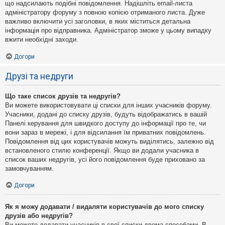
що надсилають подібні повідомлення. Надішліть email-листа
адміністратору форуму з повною копією отриманого листа. Дуже
важливо включити усі заголовки, в яких міститься детальна
інформація про відправника. Адміністратор зможе у цьому випадку
вжити необхідні заходи.
Догори
Друзі та недруги
Що таке список друзів та недругів?
Ви можете використовувати ці списки для інших учасників форуму.
Учасники, додані до списку друзів, будуть відображатись в вашій
Панелі керування для швидкого доступу до інформації про те, чи
вони зараз в мережі, і для відсилання їм приватних повідомлень.
Повідомлення від цих користувачів можуть виділятись, залежно від
встановленого стилю конференції. Якщо ви додали учасника в
список ваших недругів, усі його повідомлення буде приховано за
замовчуванням.
Догори
Як я можу додавати / видаляти користувачів до мого списку
друзів або недругів?
Ви можете додавати учасників в свої списки двома способами. В