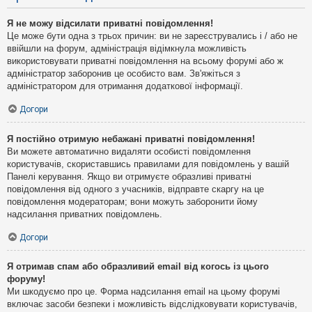
Я не можу відсилати приватні повідомлення!
Це може бути одна з трьох причин: ви не зареєструвались і / або не
ввійшли на форум, адміністрація відімкнула можливість
використовувати приватні повідомлення на всьому форумі або ж
адміністратор заборонив це особисто вам. Зв'яжіться з
адміністратором для отримання додаткової інформації.
Догори
Я постійно отримую небажані приватні повідомлення!
Ви можете автоматично видаляти особисті повідомлення
користувачів, скориставшись правилами для повідомлень у вашій
Панелі керування. Якщо ви отримуєте образливі приватні
повідомлення від одного з учасників, відправте скаргу на це
повідомлення модераторам; вони можуть заборонити йому
надсилання приватних повідомлень.
Догори
Я отримав спам або образливий email від когось із цього
форуму!
Ми шкодуємо про це. Форма надсилання email на цьому форумі
включає засоби безпеки і можливість відслідковувати користувачів,