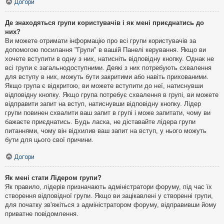
Догори
Де знаходяться групи користувачів і як мені приєднатись до
них?
Ви можете отримати інформацію про всі групи користувачів за
допомогою посилання "Групи" в вашій Панелі керування. Якщо ви
хочете вступити в одну з них, натисніть відповідну кнопку. Однак не
всі групи є загальнодоступними. Деякі з них потребують схвалення
для вступу в них, можуть бути закритими або навіть прихованими.
Якщо група є відкритою, ви можете вступити до неї, натиснувши
відповідну кнопку. Якщо група потребує схвалення в групі, ви можете
відправити запит на вступ, натиснувши відповідну кнопку. Лідер
групи повинен схвалити ваш запит в групі і може запитати, чому ви
бажаєте приєднатись. Будь ласка, не діставайте лідера групи
питаннями, чому він відхилив ваш запит на вступ, у нього можуть
бути для цього свої причини.
Догори
Як мені стати Лідером групи?
Як правило, лідерів призначають адміністратори форуму, під час їх
створення відповідної групи. Якщо ви зацікавлені у створенні групи,
для початку зв'яжіться з адміністратором форуму, відправивши йому
приватне повідомлення.