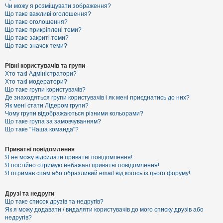
к
Чи можу я розміщувати зображення?
Що таке важливі оголошення?
Що таке оголошення?
Що таке прикріплені теми?
Д
Що таке закриті теми?
о
Що таке значок теми?
п
о
м
Рівні користувачів та групи
о
Хто такі Адміністратори?
г
Хто такі модератори?
а
Що таке групи користувачів?
Де знаходяться групи користувачів і як мені приєднатись до них?
Як мені стати Лідером групи?
Чому групи відображаються різними кольорами?
Що таке група за замовчуванням?
Що таке "Наша команда"?
Приватні повідомлення
Я не можу відсилати приватні повідомлення!
Я постійно отримую небажані приватні повідомлення!
Я отримав спам або образливий email від когось із цього форуму!
Друзі та недруги
Що таке список друзів та недругів?
Як я можу додавати / видаляти користувачів до мого списку друзів або
недругів?