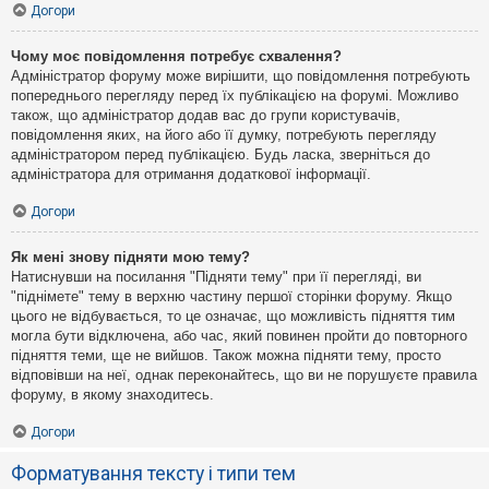
Догори
Чому моє повідомлення потребує схвалення?
Адміністратор форуму може вирішити, що повідомлення потребують
попереднього перегляду перед їх публікацією на форумі. Можливо
також, що адміністратор додав вас до групи користувачів,
повідомлення яких, на його або її думку, потребують перегляду
адміністратором перед публікацією. Будь ласка, зверніться до
адміністратора для отримання додаткової інформації.
Догори
Як мені знову підняти мою тему?
Натиснувши на посилання "Підняти тему" при її перегляді, ви
"піднімете" тему в верхню частину першої сторінки форуму. Якщо
цього не відбувається, то це означає, що можливість підняття тим
могла бути відключена, або час, який повинен пройти до повторного
підняття теми, ще не вийшов. Також можна підняти тему, просто
відповівши на неї, однак переконайтесь, що ви не порушуєте правила
форуму, в якому знаходитесь.
Догори
Форматування тексту і типи тем