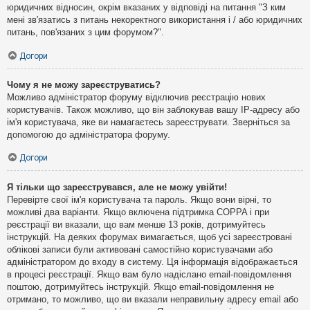
юридичних відносин, окрім вказаних у відповіді на питання "З ким
мені зв'язатись з питань некоректного використання і / або юридичних
питань, пов'язаних з цим форумом?".
Догори
Чому я не можу зареєструватись?
Можливо адміністратор форуму відключив реєстрацію нових
користувачів. Також можливо, що він заблокував вашу IP-адресу або
ім'я користувача, яке ви намагаєтесь зареєструвати. Зверніться за
допомогою до адміністратора форуму.
Догори
Я тільки що зареєструвався, але не можу увійти!
Перевірте свої ім'я користувача та пароль. Якщо вони вірні, то
можливі два варіанти. Якщо включена підтримка COPPA і при
реєстрації ви вказали, що вам менше 13 років, дотримуйтесь
інструкцій. На деяких форумах вимагається, щоб усі зареєстровані
облікові записи були активовані самостійно користувачами або
адміністратором до входу в систему. Ця інформація відображається
в процесі реєстрації. Якщо вам було надіслано email-повідомлення
поштою, дотримуйтесь інструкцій. Якщо email-повідомлення не
отримано, то можливо, що ви вказали неправильну адресу email або