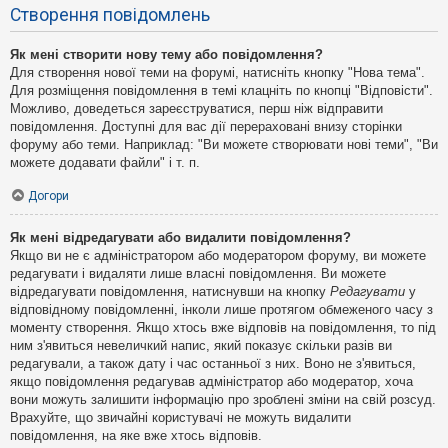
Створення повідомлень
Як мені створити нову тему або повідомлення?
Для створення нової теми на форумі, натисніть кнопку "Нова тема".
Для розміщення повідомлення в темі клацніть по кнопці "Відповісти".
Можливо, доведеться зареєструватися, перш ніж відправити
повідомлення. Доступні для вас дії перераховані внизу сторінки
форуму або теми. Наприклад: "Ви можете створювати нові теми", "Ви
можете додавати файли" і т. п.
Догори
Як мені відредагувати або видалити повідомлення?
Якщо ви не є адміністратором або модератором форуму, ви можете
редагувати і видаляти лише власні повідомлення. Ви можете
відредагувати повідомлення, натиснувши на кнопку
Редагувати
у
відповідному повідомленні, інколи лише протягом обмеженого часу з
моменту створення. Якщо хтось вже відповів на повідомлення, то під
ним з'явиться невеличкий напис, який показує скільки разів ви
редагували, а також дату і час останньої з них. Воно не з'явиться,
якщо повідомлення редагував адміністратор або модератор, хоча
вони можуть залишити інформацію про зроблені зміни на свій розсуд.
Врахуйте, що звичайні користувачі не можуть видалити
повідомлення, на яке вже хтось відповів.