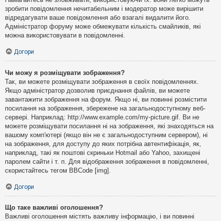
зробити повідомлення нечитабельним і модератор може вирішити
відредагувати ваше повідомлення або взагалі видалити його.
Адміністратор форуму може обмежувати кількість смайликів, які
можна використовувати в повідомленні.
Догори
Чи можу я розміщувати зображення?
Так, ви можете розміщувати зображення в своїх повідомленнях.
Якщо адміністратор дозволив приєднання файлів, ви можете
завантажити зображення на форум. Якщо ні, ви повинні розмістити
посилання на зображення, збережене на загальнодоступному веб-
сервері. Наприклад: http://www.example.com/my-picture.gif. Ви не
можете розміщувати посилання ні на зображення, які знаходяться на
вашому комп'ютері (якщо він не є загальнодоступним сервером), ні
на зображення, для доступу до яких потрібна автентифікація, як,
наприклад, такі як поштові скриньки Hotmail або Yahoo, захищені
паролем сайти і т. п. Для відображення зображення в повідомленні,
скористайтесь тегом BBCode [img].
Догори
Що таке важливі оголошення?
Важливі оголошення містять важливу інформацію, і ви повинні