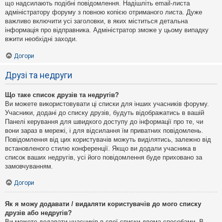
що надсилають подібні повідомлення. Надішліть email-листа
адміністратору форуму з повною копією отриманого листа. Дуже
важливо включити усі заголовки, в яких міститься детальна
інформація про відправника. Адміністратор зможе у цьому випадку
вжити необхідні заходи.
Догори
Друзі та недруги
Що таке список друзів та недругів?
Ви можете використовувати ці списки для інших учасників форуму.
Учасники, додані до списку друзів, будуть відображатись в вашій
Панелі керування для швидкого доступу до інформації про те, чи
вони зараз в мережі, і для відсилання їм приватних повідомлень.
Повідомлення від цих користувачів можуть виділятись, залежно від
встановленого стилю конференції. Якщо ви додали учасника в
список ваших недругів, усі його повідомлення буде приховано за
замовчуванням.
Догори
Як я можу додавати / видаляти користувачів до мого списку
друзів або недругів?
Ви можете додавати учасників в свої списки двома способами. В