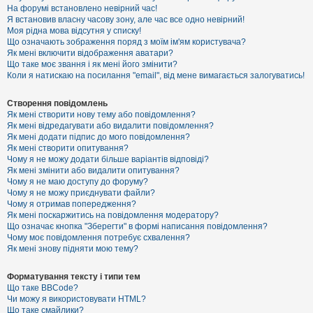
е
На форумі встановлено невірний час!
з
Я встановив власну часову зону, але час все одно невірний!
в
і
Моя рідна мова відсутня у списку!
д
Що означають зображення поряд з моїм ім'ям користувача?
п
Як мені включити відображення аватари?
о
Що таке моє звання і як мені його змінити?
в
Коли я натискаю на посилання "email", від мене вимагається залогуватись!
і
д
е
Створення повідомлень
й
Як мені створити нову тему або повідомлення?
Як мені відредагувати або видалити повідомлення?
Як мені додати підпис до мого повідомлення?
А
Як мені створити опитування?
к
Чому я не можу додати більше варіантів відповіді?
т
Як мені змінити або видалити опитування?
и
Чому я не маю доступу до форуму?
в
Чому я не можу приєднувати файли?
н
Чому я отримав попередження?
і
т
Як мені поскаржитись на повідомлення модератору?
е
Що означає кнопка "Зберегти" в формі написання повідомлення?
м
Чому моє повідомлення потребує схвалення?
и
Як мені знову підняти мою тему?
Форматування тексту і типи тем
П
Що таке BBCode?
о
Чи можу я використовувати HTML?
ш
Що таке смайлики?
у