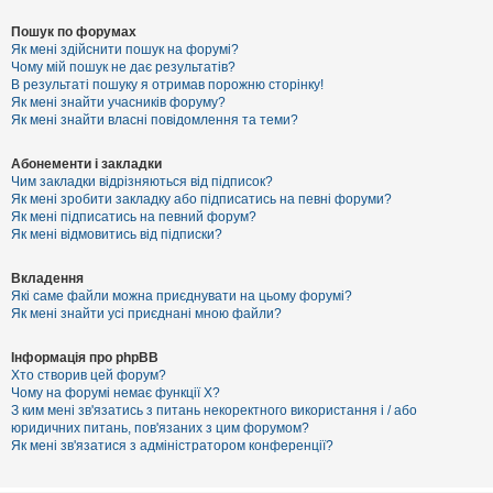
Пошук по форумах
Як мені здійснити пошук на форумі?
Чому мій пошук не дає результатів?
В результаті пошуку я отримав порожню сторінку!
Як мені знайти учасників форуму?
Як мені знайти власні повідомлення та теми?
Абонементи і закладки
Чим закладки відрізняються від підписок?
Як мені зробити закладку або підписатись на певні форуми?
Як мені підписатись на певний форум?
Як мені відмовитись від підписки?
Вкладення
Які саме файли можна приєднувати на цьому форумі?
Як мені знайти усі приєднані мною файли?
Інформація про phpBB
Хто створив цей форум?
Чому на форумі немає функції X?
З ким мені зв'язатись з питань некоректного використання і / або
юридичних питань, пов'язаних з цим форумом?
Як мені зв'язатися з адміністратором конференції?