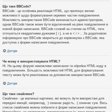
Що таке BBCode?
BBCode - це особлива реалізація HTML, що пропонує великі
можливості щодо форматування окремих частин повідомлення.
Можливість використання BBCode визначається адміністратором,
однак BBCode також може бути відключений на рівні повідомлення в
кожній формі написання. BBCode схожий за стилем на HTML, теги
оточуються квадратними дужками [ і ], а не в < і > ;. За додатковою
інформацією про BBCode зверніться до керівництва з BBCode, яка
доступна з форми написання повідомлення.
Догори
Чи можу я використовувати HTML?
Ні. На цьому форумі неможливе написання та обробка HTML-коду в
повідомленнях. Більшість можливостей HTML для форматування
тексту може бути реалізована за допомогою використання BBCode.
Догори
Що таке смайлики?
Смайлики - це маленькі картинки, які можуть бути використані для
передачі емоцій, наприклад, :) означає радість, :( означає сум. Весь
список смайликів можна побачити в формі написання повідомлення.
Намагайтесь не зловживати, використовуючи їх: вони легко можуть