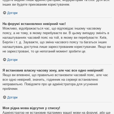
інших ви будете прихованим користувачем.
Догори
На форумі встановлено невірний час!
Можливо, відображається час, що відповідає іншому часовому
поясу, а не тому, в якому перебуваєте ви. В цьому випадку змініть в
налаштуваннях часовий пояс на той, в якому ви перебуваєте: Київ,
Берлін і т. д. Зауважте, що зміна часового поясу та багатьох інших
налаштувань доступна лише зареєстрованим користувачам. Якщо ви
не зареєстровані, то це непоганий момент зробити це.
Догори
Я встановив власну часову зону, але час все одно невірний!
Якщо ви впевнені, що правильно встановили часовий пояс, але час
все одно невірний, значить, годинник на сервері встановлено
неправильно. Повідомте про це адміністратора для усунення
проблеми.
Догори
Моя рідна мова відсутня у списку!
Адміністратор не встановив підтримку вашої мови на форумі, або ще