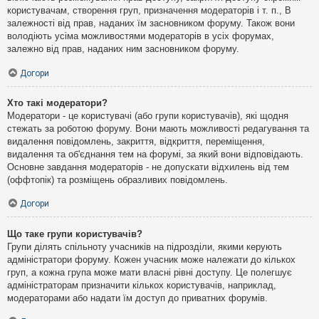
користувачам, створення груп, призначення модераторів і т. п., В
залежності від прав, наданих їм засновником форуму. Також вони
володіють усіма можливостями модераторів в усіх форумах,
залежно від прав, наданих ним засновником форуму.
Догори
Хто такі модератори?
Модератори - це користувачі (або групи користувачів), які щодня
стежать за роботою форуму. Вони мають можливості редагування та
видалення повідомлень, закриття, відкриття, переміщення,
видалення та об'єднання тем на форумі, за який вони відповідають.
Основне завдання модераторів - не допускати відхилень від тем
(оффтопік) та розміщень образливих повідомлень.
Догори
Що таке групи користувачів?
Групи ділять спільноту учасників на підрозділи, якими керують
адміністратори форуму. Кожен учасник може належати до кількох
груп, а кожна група може мати власні рівні доступу. Це полегшує
адміністраторам призначити кількох користувачів, наприклад,
модераторами або надати їм доступ до приватних форумів.