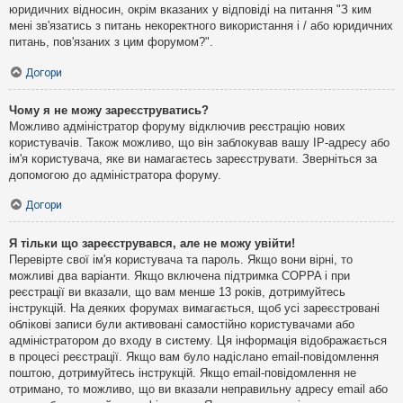
юридичних відносин, окрім вказаних у відповіді на питання "З ким
мені зв'язатись з питань некоректного використання і / або юридичних
питань, пов'язаних з цим форумом?".
Догори
Чому я не можу зареєструватись?
Можливо адміністратор форуму відключив реєстрацію нових
користувачів. Також можливо, що він заблокував вашу IP-адресу або
ім'я користувача, яке ви намагаєтесь зареєструвати. Зверніться за
допомогою до адміністратора форуму.
Догори
Я тільки що зареєструвався, але не можу увійти!
Перевірте свої ім'я користувача та пароль. Якщо вони вірні, то
можливі два варіанти. Якщо включена підтримка COPPA і при
реєстрації ви вказали, що вам менше 13 років, дотримуйтесь
інструкцій. На деяких форумах вимагається, щоб усі зареєстровані
облікові записи були активовані самостійно користувачами або
адміністратором до входу в систему. Ця інформація відображається
в процесі реєстрації. Якщо вам було надіслано email-повідомлення
поштою, дотримуйтесь інструкцій. Якщо email-повідомлення не
отримано, то можливо, що ви вказали неправильну адресу email або