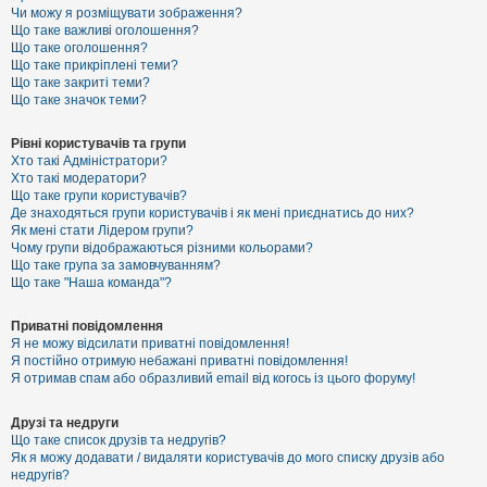
к
Чи можу я розміщувати зображення?
Що таке важливі оголошення?
Що таке оголошення?
Що таке прикріплені теми?
Д
Що таке закриті теми?
о
Що таке значок теми?
п
о
м
Рівні користувачів та групи
о
Хто такі Адміністратори?
г
Хто такі модератори?
а
Що таке групи користувачів?
Де знаходяться групи користувачів і як мені приєднатись до них?
Як мені стати Лідером групи?
Чому групи відображаються різними кольорами?
Що таке група за замовчуванням?
Що таке "Наша команда"?
Приватні повідомлення
Я не можу відсилати приватні повідомлення!
Я постійно отримую небажані приватні повідомлення!
Я отримав спам або образливий email від когось із цього форуму!
Друзі та недруги
Що таке список друзів та недругів?
Як я можу додавати / видаляти користувачів до мого списку друзів або
недругів?