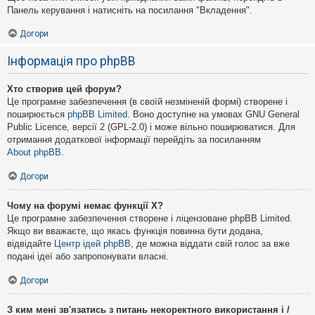
Панель керування і натисніть на посилання "Вкладення".
Догори
Інформація про phpBB
Хто створив цей форум?
Це програмне забезпечення (в своїй незміненій формі) створене і
поширюється
phpBB Limited
. Воно доступне на умовах GNU General
Public Licence, версії 2 (GPL-2.0) і може вільно поширюватися. Для
отримання додаткової інформації перейдіть за посиланням
About phpBB
.
Догори
Чому на форумі немає функції X?
Це програмне забезпечення створене і ліцензоване phpBB Limited.
Якщо ви вважаєте, що якась функція повинна бути додана,
відвідайте
Центр ідей phpBB
, де можна віддати свій голос за вже
подані ідеї або запропонувати власні.
Догори
З ким мені зв'язатись з питань некоректного використання і /