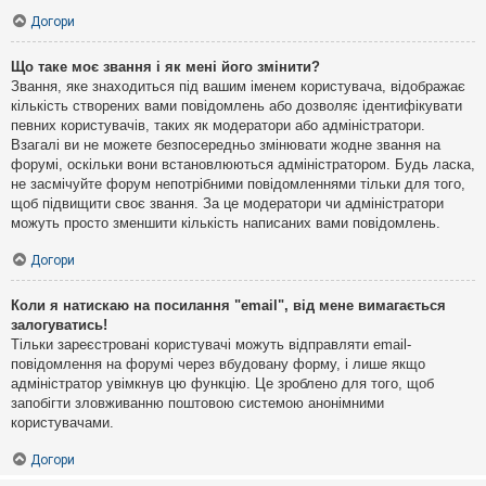
Догори
Що таке моє звання і як мені його змінити?
Звання, яке знаходиться під вашим іменем користувача, відображає
кількість створених вами повідомлень або дозволяє ідентифікувати
певних користувачів, таких як модератори або адміністратори.
Взагалі ви не можете безпосередньо змінювати жодне звання на
форумі, оскільки вони встановлюються адміністратором. Будь ласка,
не засмічуйте форум непотрібними повідомленнями тільки для того,
щоб підвищити своє звання. За це модератори чи адміністратори
можуть просто зменшити кількість написаних вами повідомлень.
Догори
Коли я натискаю на посилання "email", від мене вимагається
залогуватись!
Тільки зареєстровані користувачі можуть відправляти email-
повідомлення на форумі через вбудовану форму, і лише якщо
адміністратор увімкнув цю функцію. Це зроблено для того, щоб
запобігти зловживанню поштовою системою анонімними
користувачами.
Догори