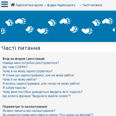
Теріологічна школа
форум Українського теріологічного товариства
Часті питання
В
х
і
д
Часті питання
Р
е
є
Вхід на форум і реєстрація
с
Навіщо мені потрібно реєструватися?
т
Що таке COPPA?
р
Чому я не можу зареєструватись?
а
Я тільки що зареєструвався, але не можу увійти!
ц
Чому я не можу увійти?
і
я
Я колись зареєструвався, але тепер не можу увійти!
Я забув пароль!
Чому мені постійно доводиться вводити ім’я і пароль?
Що робить функція "Видалити файли cookie"?
Т
е
м
Параметри та налаштування
и
Як мені змінити мої налаштування?
б
Як уникнути появи мого імені в списку "Хто зараз на форумі"?