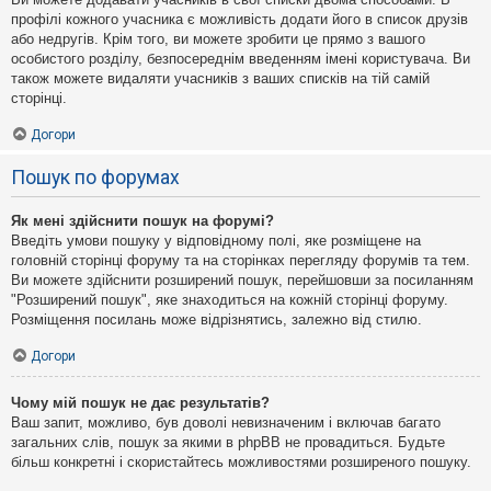
профілі кожного учасника є можливість додати його в список друзів
або недругів. Крім того, ви можете зробити це прямо з вашого
особистого розділу, безпосереднім введенням імені користувача. Ви
також можете видаляти учасників з ваших списків на тій самій
сторінці.
Догори
Пошук по форумах
Як мені здійснити пошук на форумі?
Введіть умови пошуку у відповідному полі, яке розміщене на
головній сторінці форуму та на сторінках перегляду форумів та тем.
Ви можете здійснити розширений пошук, перейшовши за посиланням
"Розширений пошук", яке знаходиться на кожній сторінці форуму.
Розміщення посилань може відрізнятись, залежно від стилю.
Догори
Чому мій пошук не дає результатів?
Ваш запит, можливо, був доволі невизначеним і включав багато
загальних слів, пошук за якими в phpBB не провадиться. Будьте
більш конкретні і скористайтесь можливостями розширеного пошуку.