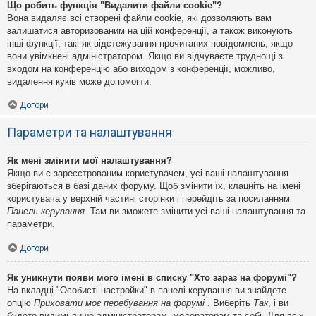
Що робить функція "Видалити файли cookie"?
Вона видаляє всі створені файли cookie, які дозволяють вам
залишатися авторизованим на цій конференції, а також виконують
інші функції, такі як відстежування прочитаних повідомлень, якщо
вони увімкнені адміністратором. Якщо ви відчуваєте труднощі з
входом на конференцію або виходом з конференції, можливо,
видалення куків може допомогти.
Догори
Параметри та налаштування
Як мені змінити мої налаштування?
Якщо ви є зареєстрованим користувачем, усі ваші налаштування
зберігаються в базі даних форуму. Щоб змінити їх, клацніть на імені
користувача у верхній частині сторінки і перейдіть за посиланням
Панель керування
. Там ви зможете змінити усі ваші налаштування та
параметри.
Догори
Як уникнути появи мого імені в списку "Хто зараз на форумі"?
На вкладці "Особисті настройки" в панелі керування ви знайдете
опцію
Приховати моє перебування на форумі
. Виберіть
Так
, і ви
будете видимі лише адміністраторам, модераторам та собі. Для всіх