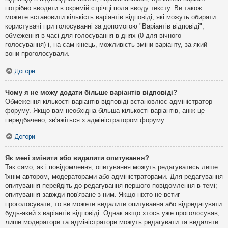
потрібно вводити в окремій стрічці поля вводу тексту. Ви також
можете встановити кількість варіантів відповіді, які можуть обирати
користувачі при голосуванні за допомогою "Варіантів відповіді",
обмеження в часі для голосування в днях (0 для вічного
голосування) і, на сам кінець, можливість зміни варіанту, за який
вони проголосували.
Догори
Чому я не можу додати більше варіантів відповіді?
Обмеження кількості варіантів відповіді встановлює адміністратор
форуму. Якщо вам необхідна більша кількості варіантів, аніж це
передбачено, зв'яжіться з адміністратором форуму.
Догори
Як мені змінити або видалити опитування?
Так само, як і повідомлення, опитування можуть редагуватись лише
їхнім автором, модераторами або адміністраторами. Для редагування
опитування перейдіть до редагування першого повідомлення в темі;
опитування завжди пов'язане з ним. Якщо ніхто не встиг
проголосувати, то ви можете видалити опитування або відредагувати
будь-який з варіантів відповіді. Однак якщо хтось уже проголосував,
лише модератори та адміністратори можуть редагувати та видаляти