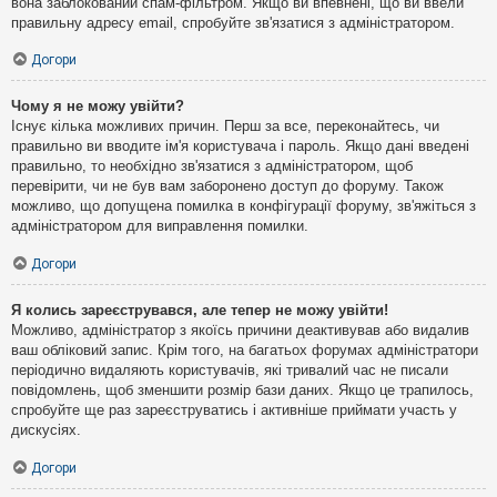
вона заблокований спам-фільтром. Якщо ви впевнені, що ви ввели
правильну адресу email, спробуйте зв'язатися з адміністратором.
Догори
Чому я не можу увійти?
Існує кілька можливих причин. Перш за все, переконайтесь, чи
правильно ви вводите ім'я користувача і пароль. Якщо дані введені
правильно, то необхідно зв'язатися з адміністратором, щоб
перевірити, чи не був вам заборонено доступ до форуму. Також
можливо, що допущена помилка в конфігурації форуму, зв'яжіться з
адміністратором для виправлення помилки.
Догори
Я колись зареєструвався, але тепер не можу увійти!
Можливо, адміністратор з якоїсь причини деактивував або видалив
ваш обліковий запис. Крім того, на багатьох форумах адміністратори
періодично видаляють користувачів, які тривалий час не писали
повідомлень, щоб зменшити розмір бази даних. Якщо це трапилось,
спробуйте ще раз зареєструватись і активніше приймати участь у
дискусіях.
Догори