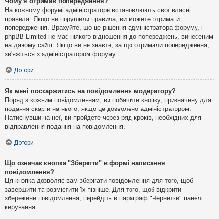
Чому я отримав попередження?
На кожному форумі адміністратори встановлюють свої власні
правила. Якщо ви порушили правила, ви можете отримати
попередження. Врахуйте, що це рішення адміністратора форуму, і
phpBB Limited не має ніякого відношення до попереджень, винесеним
на даному сайті. Якщо ви не знаєте, за що отримали попередження,
зв'яжіться з адміністратором форуму.
Догори
Як мені поскаржитись на повідомлення модератору?
Поряд з кожним повідомленням, ви побачите кнопку, призначену для
подання скарги на нього, якщо це дозволено адміністратором.
Натиснувши на неї, ви пройдете через ряд кроків, необхідних для
відправлення подання на повідомлення.
Догори
Що означає кнопка "Зберегти" в формі написання
повідомлення?
Ця кнопка дозволяє вам зберігати повідомлення для того, щоб
завершити та розмістити їх пізніше. Для того, щоб відкрити
збережене повідомлення, перейдіть в параграф "Чернетки" панелі
керування.