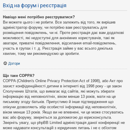
Вхід на форум і реєстрація
Навіщо мені потрібно реєструватися?
Ви можете цього і не робити. Все залежить від того, як вирішив
адміністратор форуму, чи потрібно вам реєструватись для
розміщення повідомлень, чи ні. Проте реєстрація дає вам додаткові
можливості, які недоступні для анонімних користувачів, такі як
аватари, приватні повідомлення, відсилання email-повідомлень,
участь в групах і т. д. Реєстрація займе у вас всього декілька
хвилин, тому ми рекомендуємо це зробити.
Догори
Що таке COPPA?
COPPA (Children's Online Privacy Protection Act of 1998), або Акт про
захист конфіденційності дитини в інтернеті від 1998 року - це закон
Сполучених Штатів, що вимагає від сайтів, які можуть збирати
інформацію від неповнолітніх, віком менше 13 років, мати на це
письмову згоду батьків. Припустимо й інше підтвердження що
опікуни дозволяють збір особистої інформації від неповнолітніх,
віком менше 13 років. Якщо ви не впевнені, чи це може стосуватись
вас або форуму, зверніться за допомогою до юрисконсульта.
Зверніть увагу, що phpBB Limited адміністрація даної конференції не
може надавати консультацій з юридичних питань і не є об'єктом