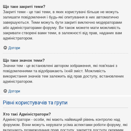
Що таке закриті теми?
Закриті теми - це такі теми, в яких користувачі більше не можуть
залишати повідомлення і будь-які опитування в них автоматично
завершуються. Теми можуть бути закриті виключно модераторами
або адміністраторами форуму. Ви також можете мати можливість
закривати створені вами теми, в залежності від прав, наданих вам
адміністратором.
Догори
Що таке значок теми?
Значки тем - це встановлені автором зображення, які пов'язані з
повідомленнями та відображають їхній зміст. Можливість
використання значків тем залежить від прав доступу, встановлених
адміністратором.
Догори
Рівні користувачів та групи
Хто такі Адміністратори?
Адміністратори - особи, які мають найвищий рівень контролю над
форумом. Вони можуть керувати усіма аспектами роботи форуму, які
включають розмежування прав доступу, закриття доступу окремим