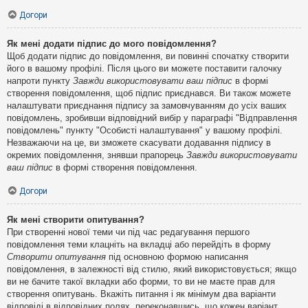
Догори
Як мені додати підпис до мого повідомлення?
Щоб додати підпис до повідомлення, ви повинні спочатку створити
його в вашому профілі. Після цього ви можете поставити галочку
напроти пункту
Завжди використовувати ваш підпис
в формі
створення повідомлення, щоб підпис приєднався. Ви також можете
налаштувати приєднання підпису за замовчуванням до усіх ваших
повідомлень, зробивши відповідний вибір у параграфі "Відправлення
повідомлень" пункту "Особисті налаштування" у вашому профілі.
Незважаючи на це, ви зможете скасувати додавання підпису в
окремих повідомлення, знявши прапорець
Завжди використовувати
ваш підпис
в формі створення повідомлення.
Догори
Як мені створити опитування?
При створенні нової теми чи під час редагування першого
повідомлення теми клацніть на вкладці або перейдіть в форму
Створити опитування
під основною формою написання
повідомлення, в залежності від стилю, який використовується; якщо
ви не бачите такої вкладки або форми, то ви не маєте прав для
створення опитувань. Вкажіть питання і як мінімум два варіанти
відповіді в відповідних полях, переконавшись, що кожен варіант