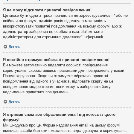
Я не можу відсилати приватні повідомлення!
Це може бути одна з трьох причин: ви не зареєструвались і / або не
ввійшли на форум, адміністрація відімкнула можливість
використовувати приватні повідомлення на всьому форумі або ж
адміністратор заборонив це особисто вам. Зв'яжіться з
адміністратором для отримання додаткової інформації.
Догори
Я постійно отримую небажані приватні повідомлення!
Ви можете автоматично видаляти особисті повідомлення
користувачів, скориставшись правилами для повідомлень у вашій
Панелі керування. Якщо ви отримуєте образливі приватні
повідомлення від одного з учасників, відправте скаргу на це
повідомлення модераторам; вони можуть заборонити йому
надсилання приватних повідомлень.
Догори
Я отримав спам або образливий email від когось із цього
форуму!
Ми шкодуємо про це. Форма надсилання email на цьому форумі
включає засоби безпеки і можливість відслідковувати користувачів,