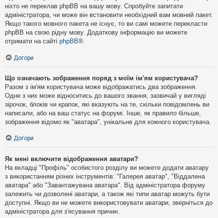
ніхто не переклав phpBB на вашу мову. Спробуйте запитати
адміністратора, чи може він встановити необхідний вам мовний пакет.
Якщо такого мовного пакета не існує, то ви самі можете перекласти
phpBB на свою рідну мову. Додаткову інформацію ви можете
отримати на сайті
phpBB
®.
Догори
Що означають зображення поряд з моїм ім'ям користувача?
Разом з ім'ям користувача може відображатись два зображення.
Одне з них може відноситись до вашого звання, зазвичай у вигляді
зірочок, блоків чи крапок, які вказують на те, скільки повідомлень ви
написали, або на ваш статус на форумі. Інше, як правило більше,
зображення відомо як "аватара", унікальне для кожного користувача.
Догори
Як мені включити відображення аватари?
На вкладці "Профіль" особистого розділу ви можете додати аватару
з використанням різних інструментів: "Галерея аватар", "Віддалена
аватара" або "Завантажувана аватара". Від адміністратора форуму
залежить чи дозволені аватари, а також які типи аватар можуть бути
доступні. Якщо ви не можете використовувати аватари, зверніться до
адміністратора для з'ясування причин.