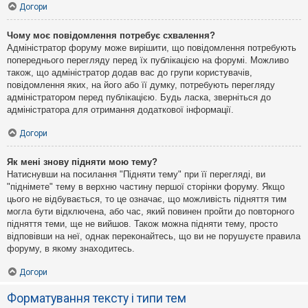
Догори
Чому моє повідомлення потребує схвалення?
Адміністратор форуму може вирішити, що повідомлення потребують
попереднього перегляду перед їх публікацією на форумі. Можливо
також, що адміністратор додав вас до групи користувачів,
повідомлення яких, на його або її думку, потребують перегляду
адміністратором перед публікацією. Будь ласка, зверніться до
адміністратора для отримання додаткової інформації.
Догори
Як мені знову підняти мою тему?
Натиснувши на посилання "Підняти тему" при її перегляді, ви
"піднімете" тему в верхню частину першої сторінки форуму. Якщо
цього не відбувається, то це означає, що можливість підняття тим
могла бути відключена, або час, який повинен пройти до повторного
підняття теми, ще не вийшов. Також можна підняти тему, просто
відповівши на неї, однак переконайтесь, що ви не порушуєте правила
форуму, в якому знаходитесь.
Догори
Форматування тексту і типи тем