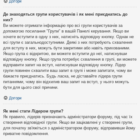
Догори
Де знаходяться групи користувачів і як мені приєднатись до
них?
Ви можете отримати інформацію про всі групи користувачів за
допомогою посилання "Групи" в вашій Панелі керування. Якщо ви
хочете вступити в одну з них, натисніть відповідну кнопку. Однак не
всі групи є загальнодоступними. Деякі з них потребують схвалення
для вступу в них, можуть бути закритими або навіть прихованими.
Якщо група є відкритою, ви можете вступити до неї, натиснувши
відповідну кнопку. Якщо група потребує схвалення в групі, ви можете
відправити запит на вступ, натиснувши відповідну кнопку. Лідер
групи повинен схвалити ваш запит в групі і може запитати, чому ви
бажаєте приєднатись. Будь ласка, не діставайте лідера групи
питаннями, чому він відхилив ваш запит на вступ, у нього можуть
бути для цього свої причини.
Догори
Як мені стати Лідером групи?
Як правило, лідерів призначають адміністратори форуму, під час їх
створення відповідної групи. Якщо ви зацікавлені у створенні групи,
для початку зв'яжіться з адміністратором форуму, відправивши йому
приватне повідомлення.