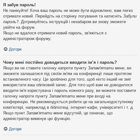
Я забув пароль!
Не панікуйте! Хоча ваш пароль не може бути відновлено, вам легко
отримати новий. Перейдіть на сторінку логування та натисніть
Забули
пароль?
. Дотримуйтесь інструкцій і незабаром ви знову зможете
увійти на форум.
Якщо не вдалося отримати новий пароль, зв'яжіться з
адміністратором форуму.
Догори
Чому мені постійно доводиться вводити ім’я і пароль?
Якщо ви не ставите галочку напроти пункту
Запам'ятати мене
, ви
зможете залишатися під своїм ім'ям на конференції лише протягом
встановленого часу. Це зроблено для того, щоб ніхто інший не зміг
використати ваш обліковий запис. Для того щоб вам не доводилося
вводити ім'я користувача і пароль кожного разу, ви можете поставити
галочку напроти пункту
Запам'ятати мене
при вході на
конференцію. Не рекомендується робити це на загальнодоступному
комп'ютері, наприклад в бібліотеці, інтернет-кафе, університеті і т. д.
Якщо пункт
Запам'ятати мене
відсутній, це означає, що
адміністратор вимкнув цю функцію.
Догори