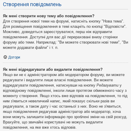
Створення повідомлень
Як мені створити нову тему або повідомлення?
Для створення нової теми на форумі, натисніть кнопку "Нова тема".
Для розміщення повідомлення в темі клацніть по кнопці "Відповісти".
Можливо, доведеться зареєструватися, перш ніж відправити
повідомлення. Доступні для вас дії перераховані внизу сторінки
форуму або теми. Наприклад: "Ви можете створювати нові теми", "Ви
можете додавати файли" і т. п.
Догори
Як мені відредагувати або видалити повідомлення?
Якщо ви не є адміністратором або модератором форуму, ви можете
редагувати і видаляти лише власні повідомлення. Ви можете
відредагувати повідомлення, натиснувши на кнопку
Редагувати
у
відповідному повідомленні, інколи лише протягом обмеженого часу з
моменту створення. Якщо хтось вже відповів на повідомлення, то під
ним з'явиться невеличкий напис, який показує скільки разів ви
редагували, а також дату і час останньої з них. Воно не з'явиться,
якщо повідомлення редагував адміністратор або модератор, хоча
вони можуть залишити інформацію про зроблені зміни на свій розсуд.
Врахуйте, що звичайні користувачі не можуть видалити
повідомлення, на яке вже хтось відповів.