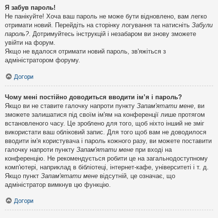
Я забув пароль!
Не панікуйте! Хоча ваш пароль не може бути відновлено, вам легко
отримати новий. Перейдіть на сторінку логування та натисніть
Забули
пароль?
. Дотримуйтесь інструкцій і незабаром ви знову зможете
увійти на форум.
Якщо не вдалося отримати новий пароль, зв'яжіться з
адміністратором форуму.
Догори
Чому мені постійно доводиться вводити ім’я і пароль?
Якщо ви не ставите галочку напроти пункту
Запам'ятати мене
, ви
зможете залишатися під своїм ім'ям на конференції лише протягом
встановленого часу. Це зроблено для того, щоб ніхто інший не зміг
використати ваш обліковий запис. Для того щоб вам не доводилося
вводити ім'я користувача і пароль кожного разу, ви можете поставити
галочку напроти пункту
Запам'ятати мене
при вході на
конференцію. Не рекомендується робити це на загальнодоступному
комп'ютері, наприклад в бібліотеці, інтернет-кафе, університеті і т. д.
Якщо пункт
Запам'ятати мене
відсутній, це означає, що
адміністратор вимкнув цю функцію.
Догори