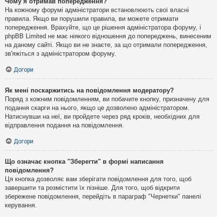
Чому я отримав попередження?
На кожному форумі адміністратори встановлюють свої власні
правила. Якщо ви порушили правила, ви можете отримати
попередження. Врахуйте, що це рішення адміністратора форуму, і
phpBB Limited не має ніякого відношення до попереджень, винесеним
на даному сайті. Якщо ви не знаєте, за що отримали попередження,
зв'яжіться з адміністратором форуму.
Догори
Як мені поскаржитись на повідомлення модератору?
Поряд з кожним повідомленням, ви побачите кнопку, призначену для
подання скарги на нього, якщо це дозволено адміністратором.
Натиснувши на неї, ви пройдете через ряд кроків, необхідних для
відправлення подання на повідомлення.
Догори
Що означає кнопка "Зберегти" в формі написання
повідомлення?
Ця кнопка дозволяє вам зберігати повідомлення для того, щоб
завершити та розмістити їх пізніше. Для того, щоб відкрити
збережене повідомлення, перейдіть в параграф "Чернетки" панелі
керування.