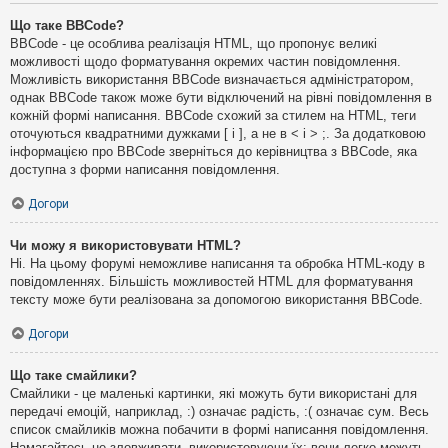
Що таке BBCode?
BBCode - це особлива реалізація HTML, що пропонує великі
можливості щодо форматування окремих частин повідомлення.
Можливість використання BBCode визначається адміністратором,
однак BBCode також може бути відключений на рівні повідомлення в
кожній формі написання. BBCode схожий за стилем на HTML, теги
оточуються квадратними дужками [ і ], а не в < і > ;. За додатковою
інформацією про BBCode зверніться до керівництва з BBCode, яка
доступна з форми написання повідомлення.
Догори
Чи можу я використовувати HTML?
Ні. На цьому форумі неможливе написання та обробка HTML-коду в
повідомленнях. Більшість можливостей HTML для форматування
тексту може бути реалізована за допомогою використання BBCode.
Догори
Що таке смайлики?
Смайлики - це маленькі картинки, які можуть бути використані для
передачі емоцій, наприклад, :) означає радість, :( означає сум. Весь
список смайликів можна побачити в формі написання повідомлення.
Намагайтесь не зловживати, використовуючи їх: вони легко можуть