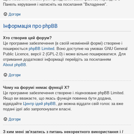
Панель керування і натисніть на посилання "Вкладення".
Догори
Інформація про phpBB
Хто створив цей форум?
Це програмне забезпечення (в своїй незміненій формі) створене і
поширюється
phpBB Limited
. Воно доступне на умовах GNU General
Public Licence, версії 2 (GPL-2.0) і може вільно поширюватися. Для
отримання додаткової інформації перейдіть за посиланням
About phpBB
.
Догори
Чому на форумі немає функції X?
Це програмне забезпечення створене і ліцензоване phpBB Limited.
Якщо ви вважаєте, що якась функція повинна бути додана,
відвідайте
Центр ідей phpBB
, де можна віддати свій голос за вже
подані ідеї або запропонувати власні.
Догори
З ким мені зв'язатись з питань некоректного використання і /