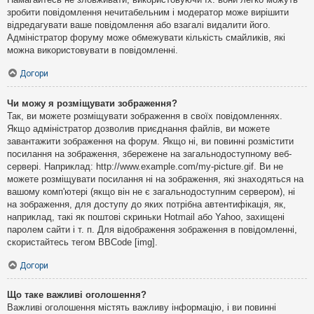
зробити повідомлення нечитабельним і модератор може вирішити
відредагувати ваше повідомлення або взагалі видалити його.
Адміністратор форуму може обмежувати кількість смайликів, які
можна використовувати в повідомленні.
Догори
Чи можу я розміщувати зображення?
Так, ви можете розміщувати зображення в своїх повідомленнях.
Якщо адміністратор дозволив приєднання файлів, ви можете
завантажити зображення на форум. Якщо ні, ви повинні розмістити
посилання на зображення, збережене на загальнодоступному веб-
сервері. Наприклад: http://www.example.com/my-picture.gif. Ви не
можете розміщувати посилання ні на зображення, які знаходяться на
вашому комп'ютері (якщо він не є загальнодоступним сервером), ні
на зображення, для доступу до яких потрібна автентифікація, як,
наприклад, такі як поштові скриньки Hotmail або Yahoo, захищені
паролем сайти і т. п. Для відображення зображення в повідомленні,
скористайтесь тегом BBCode [img].
Догори
Що таке важливі оголошення?
Важливі оголошення містять важливу інформацію, і ви повинні