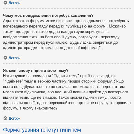
Догори
Чому моє повідомлення потребує схвалення?
Адміністратор форуму може вирішити, що повідомлення потребують
попереднього перегляду перед їх публікацією на форумі. Можливо
також, що адміністратор додав вас до групи користувачів,
повідомлення яких, на його або її думку, потребують перегляду
адміністратором перед публікацією. Будь ласка, зверніться до
адміністратора для отримання додаткової інформації.
Догори
Як мені знову підняти мою тему?
Натиснувши на посилання "Підняти тему" при її перегляді, ви
"піднімете" тему в верхню частину першої сторінки форуму. Якщо
цього не відбувається, то це означає, що можливість підняття тим
могла бути відключена, або час, який повинен пройти до повторного
підняття теми, ще не вийшов. Також можна підняти тему, просто
відповівши на неї, однак переконайтесь, що ви не порушуєте правила
форуму, в якому знаходитесь.
Догори
Форматування тексту і типи тем