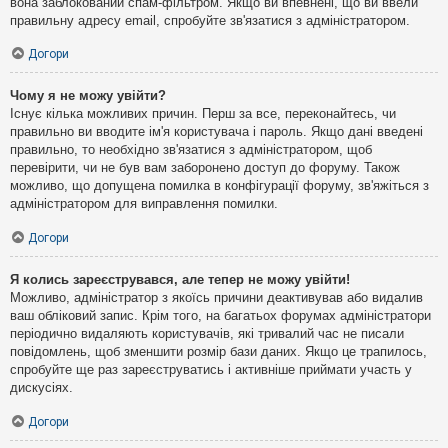
вона заблокований спам-фільтром. Якщо ви впевнені, що ви ввели
правильну адресу email, спробуйте зв'язатися з адміністратором.
Догори
Чому я не можу увійти?
Існує кілька можливих причин. Перш за все, переконайтесь, чи
правильно ви вводите ім'я користувача і пароль. Якщо дані введені
правильно, то необхідно зв'язатися з адміністратором, щоб
перевірити, чи не був вам заборонено доступ до форуму. Також
можливо, що допущена помилка в конфігурації форуму, зв'яжіться з
адміністратором для виправлення помилки.
Догори
Я колись зареєструвався, але тепер не можу увійти!
Можливо, адміністратор з якоїсь причини деактивував або видалив
ваш обліковий запис. Крім того, на багатьох форумах адміністратори
періодично видаляють користувачів, які тривалий час не писали
повідомлень, щоб зменшити розмір бази даних. Якщо це трапилось,
спробуйте ще раз зареєструватись і активніше приймати участь у
дискусіях.
Догори