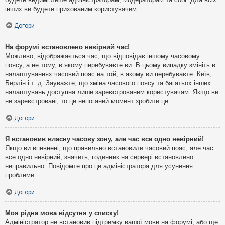
інших ви будете прихованим користувачем.
Догори
На форумі встановлено невірний час!
Можливо, відображається час, що відповідає іншому часовому
поясу, а не тому, в якому перебуваєте ви. В цьому випадку змініть в
налаштуваннях часовий пояс на той, в якому ви перебуваєте: Київ,
Берлін і т. д. Зауважте, що зміна часового поясу та багатьох інших
налаштувань доступна лише зареєстрованим користувачам. Якщо ви
не зареєстровані, то це непоганий момент зробити це.
Догори
Я встановив власну часову зону, але час все одно невірний!
Якщо ви впевнені, що правильно встановили часовий пояс, але час
все одно невірний, значить, годинник на сервері встановлено
неправильно. Повідомте про це адміністратора для усунення
проблеми.
Догори
Моя рідна мова відсутня у списку!
Адміністратор не встановив підтримку вашої мови на форумі, або ще