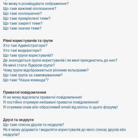
к
Чи можу я розміщувати зображення?
Що таке важливі оголошення?
Що таке оголошення?
Що таке прикріплені теми?
Д
Що таке закриті теми?
о
Що таке значок теми?
п
о
м
Рівні користувачів та групи
о
Хто такі Адміністратори?
г
Хто такі модератори?
а
Що таке групи користувачів?
Де знаходяться групи користувачів і як мені приєднатись до них?
Як мені стати Лідером групи?
Чому групи відображаються різними кольорами?
Що таке група за замовчуванням?
Що таке "Наша команда"?
Приватні повідомлення
Я не можу відсилати приватні повідомлення!
Я постійно отримую небажані приватні повідомлення!
Я отримав спам або образливий email від когось із цього форуму!
Друзі та недруги
Що таке список друзів та недругів?
Як я можу додавати / видаляти користувачів до мого списку друзів або
недругів?