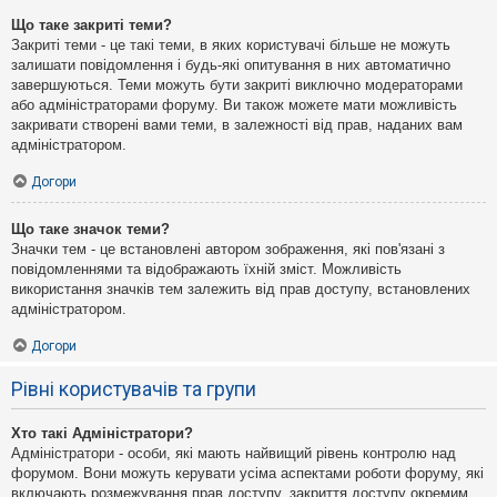
Що таке закриті теми?
Закриті теми - це такі теми, в яких користувачі більше не можуть
залишати повідомлення і будь-які опитування в них автоматично
завершуються. Теми можуть бути закриті виключно модераторами
або адміністраторами форуму. Ви також можете мати можливість
закривати створені вами теми, в залежності від прав, наданих вам
адміністратором.
Догори
Що таке значок теми?
Значки тем - це встановлені автором зображення, які пов'язані з
повідомленнями та відображають їхній зміст. Можливість
використання значків тем залежить від прав доступу, встановлених
адміністратором.
Догори
Рівні користувачів та групи
Хто такі Адміністратори?
Адміністратори - особи, які мають найвищий рівень контролю над
форумом. Вони можуть керувати усіма аспектами роботи форуму, які
включають розмежування прав доступу, закриття доступу окремим