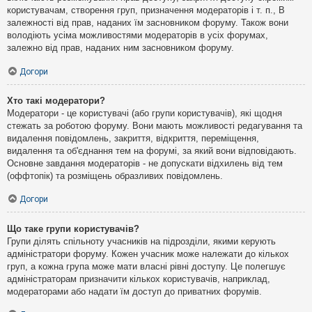
користувачам, створення груп, призначення модераторів і т. п., В
залежності від прав, наданих їм засновником форуму. Також вони
володіють усіма можливостями модераторів в усіх форумах,
залежно від прав, наданих ним засновником форуму.
Догори
Хто такі модератори?
Модератори - це користувачі (або групи користувачів), які щодня
стежать за роботою форуму. Вони мають можливості редагування та
видалення повідомлень, закриття, відкриття, переміщення,
видалення та об'єднання тем на форумі, за який вони відповідають.
Основне завдання модераторів - не допускати відхилень від тем
(оффтопік) та розміщень образливих повідомлень.
Догори
Що таке групи користувачів?
Групи ділять спільноту учасників на підрозділи, якими керують
адміністратори форуму. Кожен учасник може належати до кількох
груп, а кожна група може мати власні рівні доступу. Це полегшує
адміністраторам призначити кількох користувачів, наприклад,
модераторами або надати їм доступ до приватних форумів.