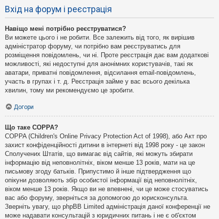
Вхід на форум і реєстрація
Навіщо мені потрібно реєструватися?
Ви можете цього і не робити. Все залежить від того, як вирішив
адміністратор форуму, чи потрібно вам реєструватись для
розміщення повідомлень, чи ні. Проте реєстрація дає вам додаткові
можливості, які недоступні для анонімних користувачів, такі як
аватари, приватні повідомлення, відсилання email-повідомлень,
участь в групах і т. д. Реєстрація займе у вас всього декілька
хвилин, тому ми рекомендуємо це зробити.
Догори
Що таке COPPA?
COPPA (Children's Online Privacy Protection Act of 1998), або Акт про
захист конфіденційності дитини в інтернеті від 1998 року - це закон
Сполучених Штатів, що вимагає від сайтів, які можуть збирати
інформацію від неповнолітніх, віком менше 13 років, мати на це
письмову згоду батьків. Припустимо й інше підтвердження що
опікуни дозволяють збір особистої інформації від неповнолітніх,
віком менше 13 років. Якщо ви не впевнені, чи це може стосуватись
вас або форуму, зверніться за допомогою до юрисконсульта.
Зверніть увагу, що phpBB Limited адміністрація даної конференції не
може надавати консультацій з юридичних питань і не є об'єктом