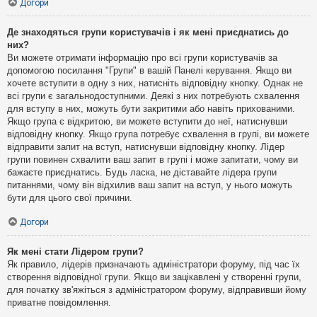
Догори
Де знаходяться групи користувачів і як мені приєднатись до
них?
Ви можете отримати інформацію про всі групи користувачів за
допомогою посилання "Групи" в вашій Панелі керування. Якщо ви
хочете вступити в одну з них, натисніть відповідну кнопку. Однак не
всі групи є загальнодоступними. Деякі з них потребують схвалення
для вступу в них, можуть бути закритими або навіть прихованими.
Якщо група є відкритою, ви можете вступити до неї, натиснувши
відповідну кнопку. Якщо група потребує схвалення в групі, ви можете
відправити запит на вступ, натиснувши відповідну кнопку. Лідер
групи повинен схвалити ваш запит в групі і може запитати, чому ви
бажаєте приєднатись. Будь ласка, не діставайте лідера групи
питаннями, чому він відхилив ваш запит на вступ, у нього можуть
бути для цього свої причини.
Догори
Як мені стати Лідером групи?
Як правило, лідерів призначають адміністратори форуму, під час їх
створення відповідної групи. Якщо ви зацікавлені у створенні групи,
для початку зв'яжіться з адміністратором форуму, відправивши йому
приватне повідомлення.