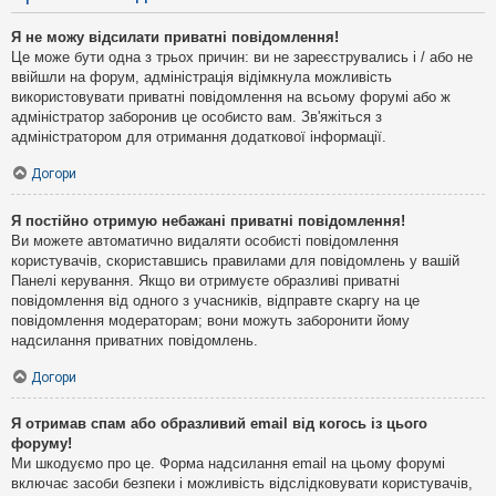
Я не можу відсилати приватні повідомлення!
Це може бути одна з трьох причин: ви не зареєструвались і / або не
ввійшли на форум, адміністрація відімкнула можливість
використовувати приватні повідомлення на всьому форумі або ж
адміністратор заборонив це особисто вам. Зв'яжіться з
адміністратором для отримання додаткової інформації.
Догори
Я постійно отримую небажані приватні повідомлення!
Ви можете автоматично видаляти особисті повідомлення
користувачів, скориставшись правилами для повідомлень у вашій
Панелі керування. Якщо ви отримуєте образливі приватні
повідомлення від одного з учасників, відправте скаргу на це
повідомлення модераторам; вони можуть заборонити йому
надсилання приватних повідомлень.
Догори
Я отримав спам або образливий email від когось із цього
форуму!
Ми шкодуємо про це. Форма надсилання email на цьому форумі
включає засоби безпеки і можливість відслідковувати користувачів,