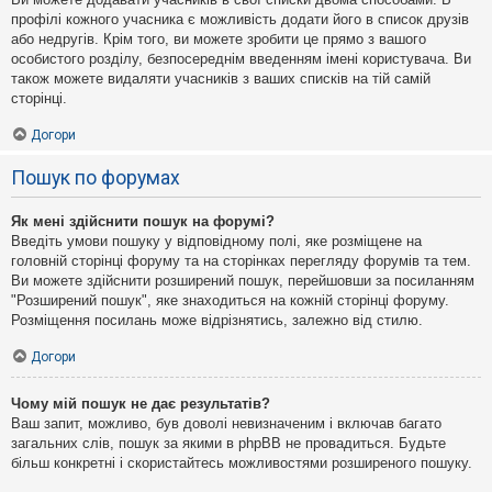
профілі кожного учасника є можливість додати його в список друзів
або недругів. Крім того, ви можете зробити це прямо з вашого
особистого розділу, безпосереднім введенням імені користувача. Ви
також можете видаляти учасників з ваших списків на тій самій
сторінці.
Догори
Пошук по форумах
Як мені здійснити пошук на форумі?
Введіть умови пошуку у відповідному полі, яке розміщене на
головній сторінці форуму та на сторінках перегляду форумів та тем.
Ви можете здійснити розширений пошук, перейшовши за посиланням
"Розширений пошук", яке знаходиться на кожній сторінці форуму.
Розміщення посилань може відрізнятись, залежно від стилю.
Догори
Чому мій пошук не дає результатів?
Ваш запит, можливо, був доволі невизначеним і включав багато
загальних слів, пошук за якими в phpBB не провадиться. Будьте
більш конкретні і скористайтесь можливостями розширеного пошуку.