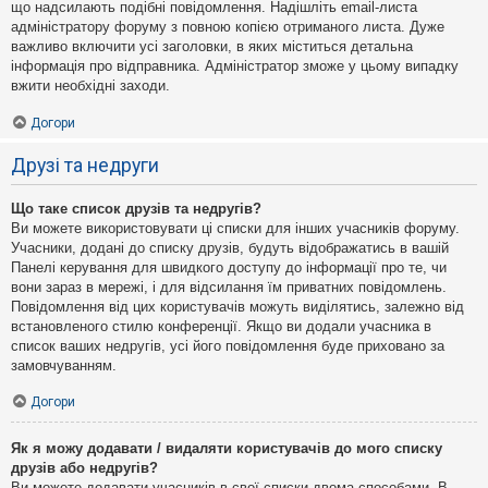
що надсилають подібні повідомлення. Надішліть email-листа
адміністратору форуму з повною копією отриманого листа. Дуже
важливо включити усі заголовки, в яких міститься детальна
інформація про відправника. Адміністратор зможе у цьому випадку
вжити необхідні заходи.
Догори
Друзі та недруги
Що таке список друзів та недругів?
Ви можете використовувати ці списки для інших учасників форуму.
Учасники, додані до списку друзів, будуть відображатись в вашій
Панелі керування для швидкого доступу до інформації про те, чи
вони зараз в мережі, і для відсилання їм приватних повідомлень.
Повідомлення від цих користувачів можуть виділятись, залежно від
встановленого стилю конференції. Якщо ви додали учасника в
список ваших недругів, усі його повідомлення буде приховано за
замовчуванням.
Догори
Як я можу додавати / видаляти користувачів до мого списку
друзів або недругів?
Ви можете додавати учасників в свої списки двома способами. В