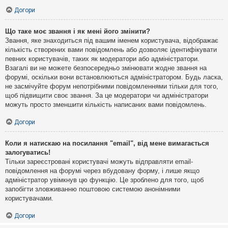
Догори
Що таке моє звання і як мені його змінити?
Звання, яке знаходиться під вашим іменем користувача, відображає
кількість створених вами повідомлень або дозволяє ідентифікувати
певних користувачів, таких як модератори або адміністратори.
Взагалі ви не можете безпосередньо змінювати жодне звання на
форумі, оскільки вони встановлюються адміністратором. Будь ласка,
не засмічуйте форум непотрібними повідомленнями тільки для того,
щоб підвищити своє звання. За це модератори чи адміністратори
можуть просто зменшити кількість написаних вами повідомлень.
Догори
Коли я натискаю на посилання "email", від мене вимагається
залогуватись!
Тільки зареєстровані користувачі можуть відправляти email-
повідомлення на форумі через вбудовану форму, і лише якщо
адміністратор увімкнув цю функцію. Це зроблено для того, щоб
запобігти зловживанню поштовою системою анонімними
користувачами.
Догори