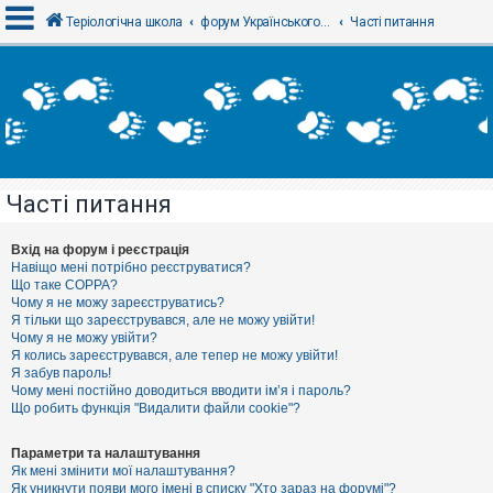
Теріологічна школа
форум Українського теріологічного товариства
Часті питання
В
х
і
д
Часті питання
Р
е
є
Вхід на форум і реєстрація
с
Навіщо мені потрібно реєструватися?
т
Що таке COPPA?
р
Чому я не можу зареєструватись?
а
Я тільки що зареєструвався, але не можу увійти!
ц
Чому я не можу увійти?
і
я
Я колись зареєструвався, але тепер не можу увійти!
Я забув пароль!
Чому мені постійно доводиться вводити ім’я і пароль?
Що робить функція "Видалити файли cookie"?
Т
е
м
Параметри та налаштування
и
Як мені змінити мої налаштування?
б
Як уникнути появи мого імені в списку "Хто зараз на форумі"?