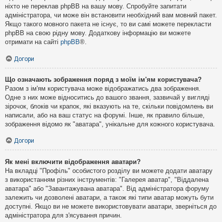
ніхто не переклав phpBB на вашу мову. Спробуйте запитати
адміністратора, чи може він встановити необхідний вам мовний пакет.
Якщо такого мовного пакета не існує, то ви самі можете перекласти
phpBB на свою рідну мову. Додаткову інформацію ви можете
отримати на сайті
phpBB
®.
Догори
Що означають зображення поряд з моїм ім'ям користувача?
Разом з ім'ям користувача може відображатись два зображення.
Одне з них може відноситись до вашого звання, зазвичай у вигляді
зірочок, блоків чи крапок, які вказують на те, скільки повідомлень ви
написали, або на ваш статус на форумі. Інше, як правило більше,
зображення відомо як "аватара", унікальне для кожного користувача.
Догори
Як мені включити відображення аватари?
На вкладці "Профіль" особистого розділу ви можете додати аватару
з використанням різних інструментів: "Галерея аватар", "Віддалена
аватара" або "Завантажувана аватара". Від адміністратора форуму
залежить чи дозволені аватари, а також які типи аватар можуть бути
доступні. Якщо ви не можете використовувати аватари, зверніться до
адміністратора для з'ясування причин.