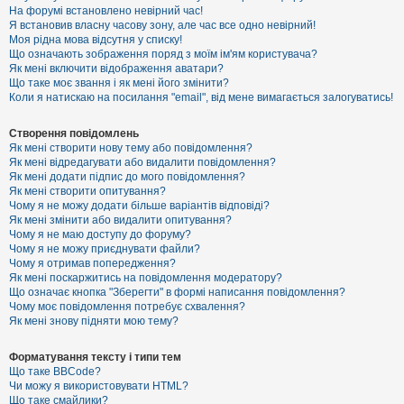
е
На форумі встановлено невірний час!
з
Я встановив власну часову зону, але час все одно невірний!
в
і
Моя рідна мова відсутня у списку!
д
Що означають зображення поряд з моїм ім'ям користувача?
п
Як мені включити відображення аватари?
о
Що таке моє звання і як мені його змінити?
в
Коли я натискаю на посилання "email", від мене вимагається залогуватись!
і
д
е
Створення повідомлень
й
Як мені створити нову тему або повідомлення?
Як мені відредагувати або видалити повідомлення?
Як мені додати підпис до мого повідомлення?
А
Як мені створити опитування?
к
Чому я не можу додати більше варіантів відповіді?
т
Як мені змінити або видалити опитування?
и
Чому я не маю доступу до форуму?
в
Чому я не можу приєднувати файли?
н
Чому я отримав попередження?
і
т
Як мені поскаржитись на повідомлення модератору?
е
Що означає кнопка "Зберегти" в формі написання повідомлення?
м
Чому моє повідомлення потребує схвалення?
и
Як мені знову підняти мою тему?
Форматування тексту і типи тем
П
Що таке BBCode?
о
Чи можу я використовувати HTML?
ш
Що таке смайлики?
у