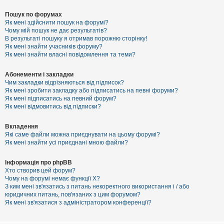
Пошук по форумах
Як мені здійснити пошук на форумі?
Чому мій пошук не дає результатів?
В результаті пошуку я отримав порожню сторінку!
Як мені знайти учасників форуму?
Як мені знайти власні повідомлення та теми?
Абонементи і закладки
Чим закладки відрізняються від підписок?
Як мені зробити закладку або підписатись на певні форуми?
Як мені підписатись на певний форум?
Як мені відмовитись від підписки?
Вкладення
Які саме файли можна приєднувати на цьому форумі?
Як мені знайти усі приєднані мною файли?
Інформація про phpBB
Хто створив цей форум?
Чому на форумі немає функції X?
З ким мені зв'язатись з питань некоректного використання і / або
юридичних питань, пов'язаних з цим форумом?
Як мені зв'язатися з адміністратором конференції?