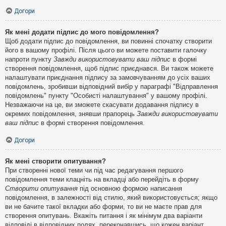
Догори
Як мені додати підпис до мого повідомлення?
Щоб додати підпис до повідомлення, ви повинні спочатку створити
його в вашому профілі. Після цього ви можете поставити галочку
напроти пункту
Завжди використовувати ваш підпис
в формі
створення повідомлення, щоб підпис приєднався. Ви також можете
налаштувати приєднання підпису за замовчуванням до усіх ваших
повідомлень, зробивши відповідний вибір у параграфі "Відправлення
повідомлень" пункту "Особисті налаштування" у вашому профілі.
Незважаючи на це, ви зможете скасувати додавання підпису в
окремих повідомлення, знявши прапорець
Завжди використовувати
ваш підпис
в формі створення повідомлення.
Догори
Як мені створити опитування?
При створенні нової теми чи під час редагування першого
повідомлення теми клацніть на вкладці або перейдіть в форму
Створити опитування
під основною формою написання
повідомлення, в залежності від стилю, який використовується; якщо
ви не бачите такої вкладки або форми, то ви не маєте прав для
створення опитувань. Вкажіть питання і як мінімум два варіанти
відповіді в відповідних полях, переконавшись, що кожен варіант