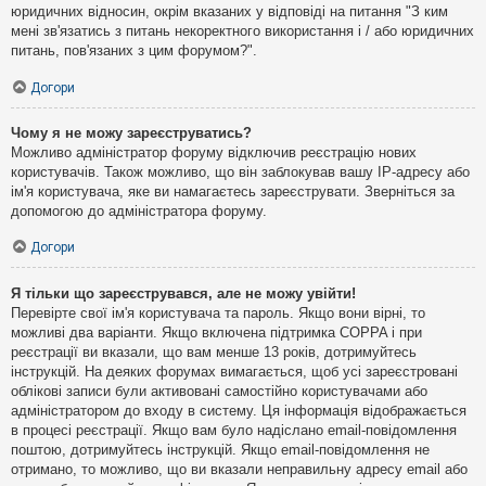
юридичних відносин, окрім вказаних у відповіді на питання "З ким
мені зв'язатись з питань некоректного використання і / або юридичних
питань, пов'язаних з цим форумом?".
Догори
Чому я не можу зареєструватись?
Можливо адміністратор форуму відключив реєстрацію нових
користувачів. Також можливо, що він заблокував вашу IP-адресу або
ім'я користувача, яке ви намагаєтесь зареєструвати. Зверніться за
допомогою до адміністратора форуму.
Догори
Я тільки що зареєструвався, але не можу увійти!
Перевірте свої ім'я користувача та пароль. Якщо вони вірні, то
можливі два варіанти. Якщо включена підтримка COPPA і при
реєстрації ви вказали, що вам менше 13 років, дотримуйтесь
інструкцій. На деяких форумах вимагається, щоб усі зареєстровані
облікові записи були активовані самостійно користувачами або
адміністратором до входу в систему. Ця інформація відображається
в процесі реєстрації. Якщо вам було надіслано email-повідомлення
поштою, дотримуйтесь інструкцій. Якщо email-повідомлення не
отримано, то можливо, що ви вказали неправильну адресу email або