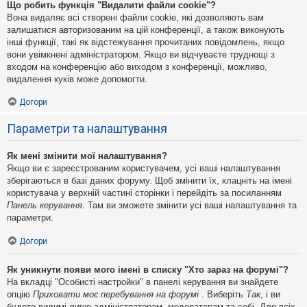
Що робить функція "Видалити файли cookie"?
Вона видаляє всі створені файли cookie, які дозволяють вам
залишатися авторизованим на цій конференції, а також виконують
інші функції, такі як відстежування прочитаних повідомлень, якщо
вони увімкнені адміністратором. Якщо ви відчуваєте труднощі з
входом на конференцію або виходом з конференції, можливо,
видалення куків може допомогти.
Догори
Параметри та налаштування
Як мені змінити мої налаштування?
Якщо ви є зареєстрованим користувачем, усі ваші налаштування
зберігаються в базі даних форуму. Щоб змінити їх, клацніть на імені
користувача у верхній частині сторінки і перейдіть за посиланням
Панель керування
. Там ви зможете змінити усі ваші налаштування та
параметри.
Догори
Як уникнути появи мого імені в списку "Хто зараз на форумі"?
На вкладці "Особисті настройки" в панелі керування ви знайдете
опцію
Приховати моє перебування на форумі
. Виберіть
Так
, і ви
будете видимі лише адміністраторам, модераторам та собі. Для всіх