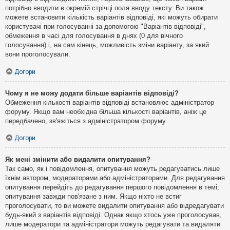
потрібно вводити в окремій стрічці поля вводу тексту. Ви також
можете встановити кількість варіантів відповіді, які можуть обирати
користувачі при голосуванні за допомогою "Варіантів відповіді",
обмеження в часі для голосування в днях (0 для вічного
голосування) і, на сам кінець, можливість зміни варіанту, за який
вони проголосували.
Догори
Чому я не можу додати більше варіантів відповіді?
Обмеження кількості варіантів відповіді встановлює адміністратор
форуму. Якщо вам необхідна більша кількості варіантів, аніж це
передбачено, зв'яжіться з адміністратором форуму.
Догори
Як мені змінити або видалити опитування?
Так само, як і повідомлення, опитування можуть редагуватись лише
їхнім автором, модераторами або адміністраторами. Для редагування
опитування перейдіть до редагування першого повідомлення в темі;
опитування завжди пов'язане з ним. Якщо ніхто не встиг
проголосувати, то ви можете видалити опитування або відредагувати
будь-який з варіантів відповіді. Однак якщо хтось уже проголосував,
лише модератори та адміністратори можуть редагувати та видаляти