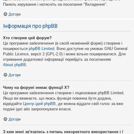
Панель керування і натисніть на посилання "Вкладення".
Догори
Інформація про phpBB
Хто створив цей форум?
Це програмне забезпечення (в своїй незміненій формі) створене і
поширюється
phpBB Limited
. Воно доступне на умовах GNU General
Public Licence, версії 2 (GPL-2.0) і може вільно поширюватися. Для
отримання додаткової інформації перейдіть за посиланням
About phpBB
.
Догори
Чому на форумі немає функції X?
Це програмне забезпечення створене і ліцензоване phpBB Limited.
Якщо ви вважаєте, що якась функція повинна бути додана,
відвідайте
Центр ідей phpBB
, де можна віддати свій голос за вже
подані ідеї або запропонувати власні.
Догори
З ким мені зв'язатись з питань некоректного використання і /