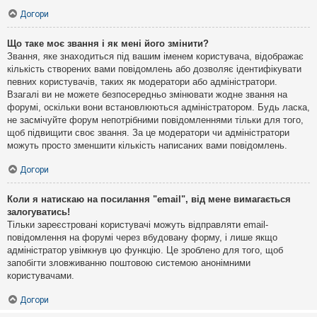
Догори
Що таке моє звання і як мені його змінити?
Звання, яке знаходиться під вашим іменем користувача, відображає
кількість створених вами повідомлень або дозволяє ідентифікувати
певних користувачів, таких як модератори або адміністратори.
Взагалі ви не можете безпосередньо змінювати жодне звання на
форумі, оскільки вони встановлюються адміністратором. Будь ласка,
не засмічуйте форум непотрібними повідомленнями тільки для того,
щоб підвищити своє звання. За це модератори чи адміністратори
можуть просто зменшити кількість написаних вами повідомлень.
Догори
Коли я натискаю на посилання "email", від мене вимагається
залогуватись!
Тільки зареєстровані користувачі можуть відправляти email-
повідомлення на форумі через вбудовану форму, і лише якщо
адміністратор увімкнув цю функцію. Це зроблено для того, щоб
запобігти зловживанню поштовою системою анонімними
користувачами.
Догори