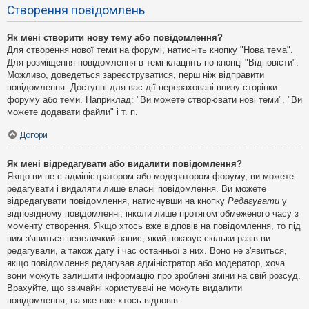
Створення повідомлень
Як мені створити нову тему або повідомлення?
Для створення нової теми на форумі, натисніть кнопку "Нова тема".
Для розміщення повідомлення в темі клацніть по кнопці "Відповісти".
Можливо, доведеться зареєструватися, перш ніж відправити
повідомлення. Доступні для вас дії перераховані внизу сторінки
форуму або теми. Наприклад: "Ви можете створювати нові теми", "Ви
можете додавати файли" і т. п.
Догори
Як мені відредагувати або видалити повідомлення?
Якщо ви не є адміністратором або модератором форуму, ви можете
редагувати і видаляти лише власні повідомлення. Ви можете
відредагувати повідомлення, натиснувши на кнопку
Редагувати
у
відповідному повідомленні, інколи лише протягом обмеженого часу з
моменту створення. Якщо хтось вже відповів на повідомлення, то під
ним з'явиться невеличкий напис, який показує скільки разів ви
редагували, а також дату і час останньої з них. Воно не з'явиться,
якщо повідомлення редагував адміністратор або модератор, хоча
вони можуть залишити інформацію про зроблені зміни на свій розсуд.
Врахуйте, що звичайні користувачі не можуть видалити
повідомлення, на яке вже хтось відповів.