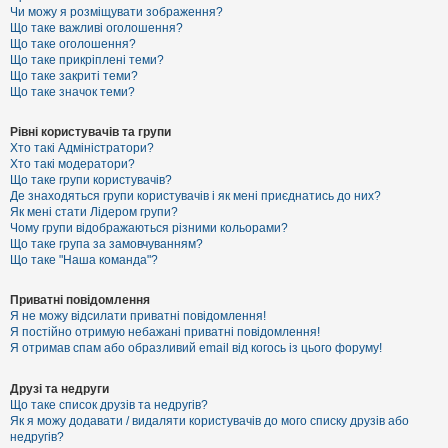
к
Чи можу я розміщувати зображення?
Що таке важливі оголошення?
Що таке оголошення?
Що таке прикріплені теми?
Д
Що таке закриті теми?
о
Що таке значок теми?
п
о
м
Рівні користувачів та групи
о
Хто такі Адміністратори?
г
Хто такі модератори?
а
Що таке групи користувачів?
Де знаходяться групи користувачів і як мені приєднатись до них?
Як мені стати Лідером групи?
Чому групи відображаються різними кольорами?
Що таке група за замовчуванням?
Що таке "Наша команда"?
Приватні повідомлення
Я не можу відсилати приватні повідомлення!
Я постійно отримую небажані приватні повідомлення!
Я отримав спам або образливий email від когось із цього форуму!
Друзі та недруги
Що таке список друзів та недругів?
Як я можу додавати / видаляти користувачів до мого списку друзів або
недругів?