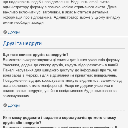
що надсилають подібні повідомлення. Надішліть email-листа
адміністратору форуму з повною копією отриманого листа. Дуже
важливо включити усі заголовки, в яких міститься детальна
інформація про відправника. Адміністратор зможе у цьому випадку
вжити необхідні заходи.
Догори
Друзі та недруги
Що таке список друзів та недругів?
Ви можете використовувати ці списки для інших учасників форуму.
Учасники, додані до списку друзів, будуть відображатись в вашій
Панелі керування для швидкого доступу до інформації про те, чи
вони зараз в мережі, і для відсилання їм приватних повідомлень.
Повідомлення від цих користувачів можуть виділятись, залежно від
встановленого стилю конференції. Якщо ви додали учасника в
список ваших недругів, усі його повідомлення буде приховано за
замовчуванням.
Догори
Як я можу додавати / видаляти користувачів до мого списку
друзів або недругів?
Ви можете додавати учасників в свої списки двома способами. В