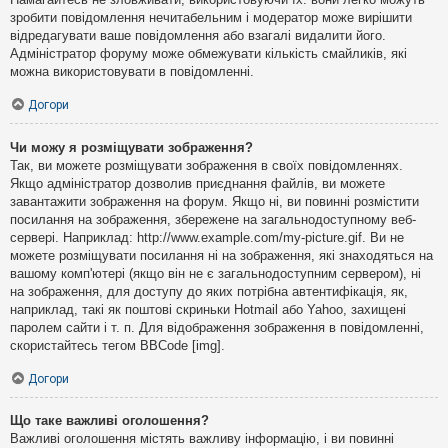
зробити повідомлення нечитабельним і модератор може вирішити
відредагувати ваше повідомлення або взагалі видалити його.
Адміністратор форуму може обмежувати кількість смайликів, які
можна використовувати в повідомленні.
Догори
Чи можу я розміщувати зображення?
Так, ви можете розміщувати зображення в своїх повідомленнях.
Якщо адміністратор дозволив приєднання файлів, ви можете
завантажити зображення на форум. Якщо ні, ви повинні розмістити
посилання на зображення, збережене на загальнодоступному веб-
сервері. Наприклад: http://www.example.com/my-picture.gif. Ви не
можете розміщувати посилання ні на зображення, які знаходяться на
вашому комп'ютері (якщо він не є загальнодоступним сервером), ні
на зображення, для доступу до яких потрібна автентифікація, як,
наприклад, такі як поштові скриньки Hotmail або Yahoo, захищені
паролем сайти і т. п. Для відображення зображення в повідомленні,
скористайтесь тегом BBCode [img].
Догори
Що таке важливі оголошення?
Важливі оголошення містять важливу інформацію, і ви повинні