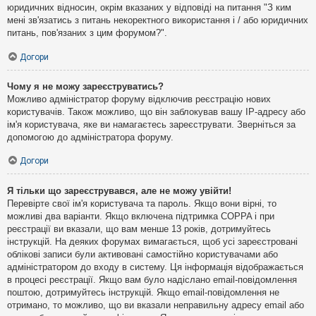
юридичних відносин, окрім вказаних у відповіді на питання "З ким
мені зв'язатись з питань некоректного використання і / або юридичних
питань, пов'язаних з цим форумом?".
Догори
Чому я не можу зареєструватись?
Можливо адміністратор форуму відключив реєстрацію нових
користувачів. Також можливо, що він заблокував вашу IP-адресу або
ім'я користувача, яке ви намагаєтесь зареєструвати. Зверніться за
допомогою до адміністратора форуму.
Догори
Я тільки що зареєструвався, але не можу увійти!
Перевірте свої ім'я користувача та пароль. Якщо вони вірні, то
можливі два варіанти. Якщо включена підтримка COPPA і при
реєстрації ви вказали, що вам менше 13 років, дотримуйтесь
інструкцій. На деяких форумах вимагається, щоб усі зареєстровані
облікові записи були активовані самостійно користувачами або
адміністратором до входу в систему. Ця інформація відображається
в процесі реєстрації. Якщо вам було надіслано email-повідомлення
поштою, дотримуйтесь інструкцій. Якщо email-повідомлення не
отримано, то можливо, що ви вказали неправильну адресу email або