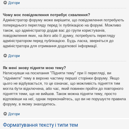
Догори
Чому моє повідомлення потребує схвалення?
Адміністратор форуму може вирішити, що повідомлення потребують
попереднього перегляду перед їх публікацією на форумі. Можливо
також, що адміністратор додав вас до групи користувачів,
повідомлення яких, на його або її думку, потребують перегляду
адміністратором перед публікацією. Будь ласка, зверніться до
адміністратора для отримання додаткової інформації.
Догори
Як мені знову підняти мою тему?
Натиснувши на посилання "Підняти тему" при її перегляді, ви
"піднімете" тему в верхню частину першої сторінки форуму. Якщо
цього не відбувається, то це означає, що можливість підняття тим
могла бути відключена, або час, який повинен пройти до повторного
підняття теми, ще не вийшов. Також можна підняти тему, просто
відповівши на неї, однак переконайтесь, що ви не порушуєте правила
форуму, в якому знаходитесь.
Догори
Форматування тексту і типи тем