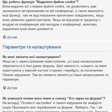
Що робить функція "Видалити файли cookie"?
Вона видаляє всі створені файли cookie, які дозволяють вам
залишатися авторизованим на цій конференції, а також виконують
інші функції, такі як відстежування прочитаних повідомлень, якщо
вони увімкнені адміністратором. Якщо ви відчуваєте труднощі з
входом на конференцію або виходом з конференції, можливо,
видалення куків може допомогти.
Догори
Параметри та налаштування
Як мені змінити мої налаштування?
Якщо ви є зареєстрованим користувачем, усі ваші налаштування
зберігаються в базі даних форуму. Щоб змінити їх, клацніть на імені
користувача у верхній частині сторінки і перейдіть за посиланням
Панель керування
. Там ви зможете змінити усі ваші налаштування та
параметри.
Догори
Як уникнути появи мого імені в списку "Хто зараз на форумі"?
На вкладці "Особисті настройки" в панелі керування ви знайдете
опцію
Приховати моє перебування на форумі
. Виберіть
Так
, і ви
будете видимі лише адміністраторам, модераторам та собі. Для всіх