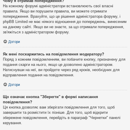
Чому я отримав попередження?
На кожному форумі адміністратори встановлюють свої власні
правила. Якщо ви порушили правила, ви можете отримати
попередження. Врахуйте, що це рішення адміністратора форуму, і
phpBB Limited не має ніякого відношення до попереджень, винесеним
на даному сайті. Якщо ви не знаєте, за що отримали попередження,
зв'яжіться з адміністратором форуму.
Догори
Як мені поскаржитись на повідомлення модератору?
Поряд з кожним повідомленням, ви побачите кнопку, призначену для
подання скарги на нього, якщо це дозволено адміністратором.
Натиснувши на неї, ви пройдете через ряд кроків, необхідних для
відправлення подання на повідомлення.
Догори
Що означає кнопка "Зберегти" в формі написання
повідомлення?
Ця кнопка дозволяє вам зберігати повідомлення для того, щоб
завершити та розмістити їх пізніше. Для того, щоб відкрити
збережене повідомлення, перейдіть в параграф "Чернетки" панелі
керування.