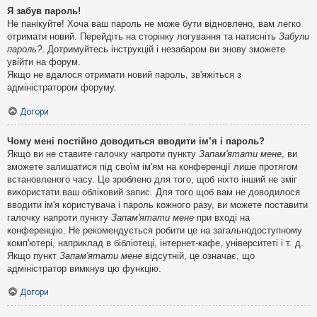
Я забув пароль!
Не панікуйте! Хоча ваш пароль не може бути відновлено, вам легко
отримати новий. Перейдіть на сторінку логування та натисніть
Забули
пароль?
. Дотримуйтесь інструкцій і незабаром ви знову зможете
увійти на форум.
Якщо не вдалося отримати новий пароль, зв'яжіться з
адміністратором форуму.
Догори
Чому мені постійно доводиться вводити ім’я і пароль?
Якщо ви не ставите галочку напроти пункту
Запам'ятати мене
, ви
зможете залишатися під своїм ім'ям на конференції лише протягом
встановленого часу. Це зроблено для того, щоб ніхто інший не зміг
використати ваш обліковий запис. Для того щоб вам не доводилося
вводити ім'я користувача і пароль кожного разу, ви можете поставити
галочку напроти пункту
Запам'ятати мене
при вході на
конференцію. Не рекомендується робити це на загальнодоступному
комп'ютері, наприклад в бібліотеці, інтернет-кафе, університеті і т. д.
Якщо пункт
Запам'ятати мене
відсутній, це означає, що
адміністратор вимкнув цю функцію.
Догори