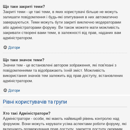
Що таке закриті теми?
Закриті теми - це такі теми, в яких користувачі більше не можуть
залишати повідомлення і будь-які опитування в них автоматично
завершуються. Теми можуть бути закриті виключно модераторами
або адміністраторами форуму. Ви також можете мати можливість
закривати створені вами теми, в залежності від прав, наданих вам
адміністратором.
Догори
Що таке значок теми?
Значки тем - це встановлені автором зображення, які пов'язані з
повідомленнями та відображають їхній зміст. Можливість
використання значків тем залежить від прав доступу, встановлених
адміністратором.
Догори
Рівні користувачів та групи
Хто такі Адміністратори?
Адміністратори - особи, які мають найвищий рівень контролю над
форумом. Вони можуть керувати усіма аспектами роботи форуму, які
включають розмежування прав доступу, закриття доступу окремим