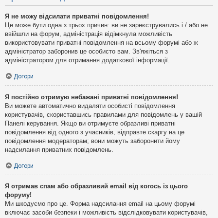
Я не можу відсилати приватні повідомлення!
Це може бути одна з трьох причин: ви не зареєструвались і / або не
ввійшли на форум, адміністрація відімкнула можливість
використовувати приватні повідомлення на всьому форумі або ж
адміністратор заборонив це особисто вам. Зв'яжіться з
адміністратором для отримання додаткової інформації.
Догори
Я постійно отримую небажані приватні повідомлення!
Ви можете автоматично видаляти особисті повідомлення
користувачів, скориставшись правилами для повідомлень у вашій
Панелі керування. Якщо ви отримуєте образливі приватні
повідомлення від одного з учасників, відправте скаргу на це
повідомлення модераторам; вони можуть заборонити йому
надсилання приватних повідомлень.
Догори
Я отримав спам або образливий email від когось із цього
форуму!
Ми шкодуємо про це. Форма надсилання email на цьому форумі
включає засоби безпеки і можливість відслідковувати користувачів,