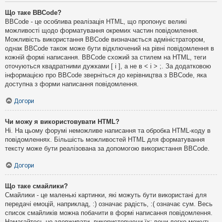
Що таке BBCode?
BBCode - це особлива реалізація HTML, що пропонує великі
можливості щодо форматування окремих частин повідомлення.
Можливість використання BBCode визначається адміністратором,
однак BBCode також може бути відключений на рівні повідомлення в
кожній формі написання. BBCode схожий за стилем на HTML, теги
оточуються квадратними дужками [ і ], а не в < і > ;. За додатковою
інформацією про BBCode зверніться до керівництва з BBCode, яка
доступна з форми написання повідомлення.
Догори
Чи можу я використовувати HTML?
Ні. На цьому форумі неможливе написання та обробка HTML-коду в
повідомленнях. Більшість можливостей HTML для форматування
тексту може бути реалізована за допомогою використання BBCode.
Догори
Що таке смайлики?
Смайлики - це маленькі картинки, які можуть бути використані для
передачі емоцій, наприклад, :) означає радість, :( означає сум. Весь
список смайликів можна побачити в формі написання повідомлення.
Намагайтесь не зловживати, використовуючи їх: вони легко можуть