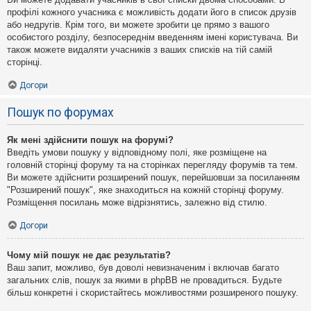
профілі кожного учасника є можливість додати його в список друзів
або недругів. Крім того, ви можете зробити це прямо з вашого
особистого розділу, безпосереднім введенням імені користувача. Ви
також можете видаляти учасників з ваших списків на тій самій
сторінці.
Догори
Пошук по форумах
Як мені здійснити пошук на форумі?
Введіть умови пошуку у відповідному полі, яке розміщене на
головній сторінці форуму та на сторінках перегляду форумів та тем.
Ви можете здійснити розширений пошук, перейшовши за посиланням
"Розширений пошук", яке знаходиться на кожній сторінці форуму.
Розміщення посилань може відрізнятись, залежно від стилю.
Догори
Чому мій пошук не дає результатів?
Ваш запит, можливо, був доволі невизначеним і включав багато
загальних слів, пошук за якими в phpBB не провадиться. Будьте
більш конкретні і скористайтесь можливостями розширеного пошуку.