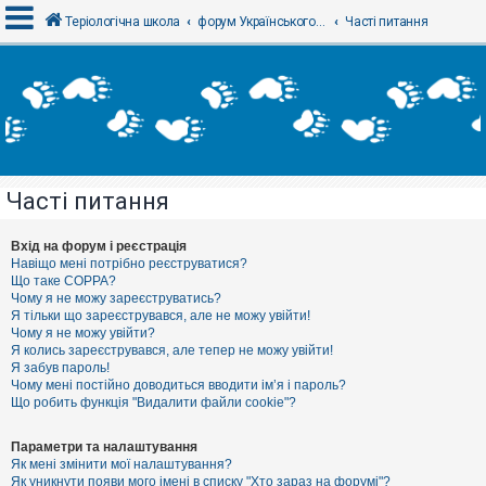
Теріологічна школа
форум Українського теріологічного товариства
Часті питання
В
х
і
д
Часті питання
Р
е
є
Вхід на форум і реєстрація
с
Навіщо мені потрібно реєструватися?
т
Що таке COPPA?
р
Чому я не можу зареєструватись?
а
Я тільки що зареєструвався, але не можу увійти!
ц
Чому я не можу увійти?
і
я
Я колись зареєструвався, але тепер не можу увійти!
Я забув пароль!
Чому мені постійно доводиться вводити ім’я і пароль?
Що робить функція "Видалити файли cookie"?
Т
е
м
Параметри та налаштування
и
Як мені змінити мої налаштування?
б
Як уникнути появи мого імені в списку "Хто зараз на форумі"?