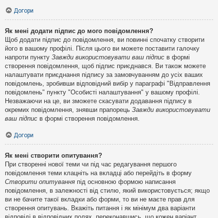
Догори
Як мені додати підпис до мого повідомлення?
Щоб додати підпис до повідомлення, ви повинні спочатку створити
його в вашому профілі. Після цього ви можете поставити галочку
напроти пункту
Завжди використовувати ваш підпис
в формі
створення повідомлення, щоб підпис приєднався. Ви також можете
налаштувати приєднання підпису за замовчуванням до усіх ваших
повідомлень, зробивши відповідний вибір у параграфі "Відправлення
повідомлень" пункту "Особисті налаштування" у вашому профілі.
Незважаючи на це, ви зможете скасувати додавання підпису в
окремих повідомлення, знявши прапорець
Завжди використовувати
ваш підпис
в формі створення повідомлення.
Догори
Як мені створити опитування?
При створенні нової теми чи під час редагування першого
повідомлення теми клацніть на вкладці або перейдіть в форму
Створити опитування
під основною формою написання
повідомлення, в залежності від стилю, який використовується; якщо
ви не бачите такої вкладки або форми, то ви не маєте прав для
створення опитувань. Вкажіть питання і як мінімум два варіанти
відповіді в відповідних полях, переконавшись, що кожен варіант