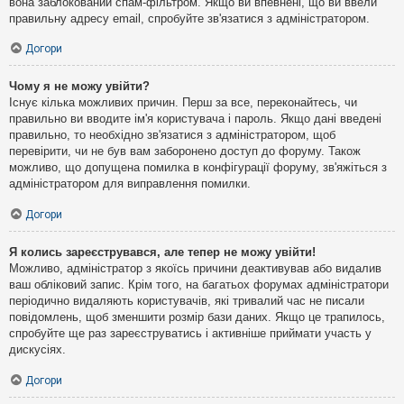
вона заблокований спам-фільтром. Якщо ви впевнені, що ви ввели
правильну адресу email, спробуйте зв'язатися з адміністратором.
Догори
Чому я не можу увійти?
Існує кілька можливих причин. Перш за все, переконайтесь, чи
правильно ви вводите ім'я користувача і пароль. Якщо дані введені
правильно, то необхідно зв'язатися з адміністратором, щоб
перевірити, чи не був вам заборонено доступ до форуму. Також
можливо, що допущена помилка в конфігурації форуму, зв'яжіться з
адміністратором для виправлення помилки.
Догори
Я колись зареєструвався, але тепер не можу увійти!
Можливо, адміністратор з якоїсь причини деактивував або видалив
ваш обліковий запис. Крім того, на багатьох форумах адміністратори
періодично видаляють користувачів, які тривалий час не писали
повідомлень, щоб зменшити розмір бази даних. Якщо це трапилось,
спробуйте ще раз зареєструватись і активніше приймати участь у
дискусіях.
Догори