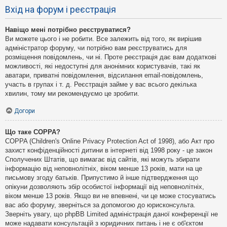
Вхід на форум і реєстрація
Навіщо мені потрібно реєструватися?
Ви можете цього і не робити. Все залежить від того, як вирішив
адміністратор форуму, чи потрібно вам реєструватись для
розміщення повідомлень, чи ні. Проте реєстрація дає вам додаткові
можливості, які недоступні для анонімних користувачів, такі як
аватари, приватні повідомлення, відсилання email-повідомлень,
участь в групах і т. д. Реєстрація займе у вас всього декілька
хвилин, тому ми рекомендуємо це зробити.
Догори
Що таке COPPA?
COPPA (Children's Online Privacy Protection Act of 1998), або Акт про
захист конфіденційності дитини в інтернеті від 1998 року - це закон
Сполучених Штатів, що вимагає від сайтів, які можуть збирати
інформацію від неповнолітніх, віком менше 13 років, мати на це
письмову згоду батьків. Припустимо й інше підтвердження що
опікуни дозволяють збір особистої інформації від неповнолітніх,
віком менше 13 років. Якщо ви не впевнені, чи це може стосуватись
вас або форуму, зверніться за допомогою до юрисконсульта.
Зверніть увагу, що phpBB Limited адміністрація даної конференції не
може надавати консультацій з юридичних питань і не є об'єктом