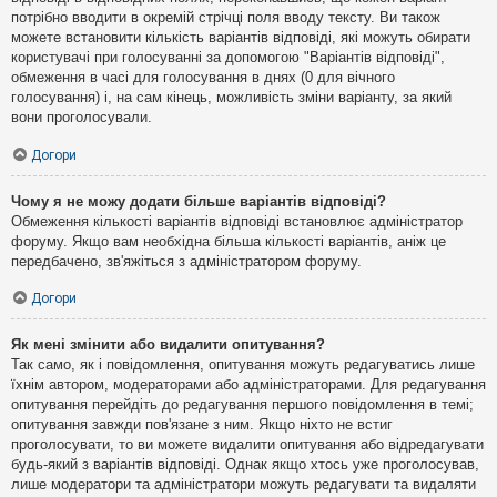
потрібно вводити в окремій стрічці поля вводу тексту. Ви також
можете встановити кількість варіантів відповіді, які можуть обирати
користувачі при голосуванні за допомогою "Варіантів відповіді",
обмеження в часі для голосування в днях (0 для вічного
голосування) і, на сам кінець, можливість зміни варіанту, за який
вони проголосували.
Догори
Чому я не можу додати більше варіантів відповіді?
Обмеження кількості варіантів відповіді встановлює адміністратор
форуму. Якщо вам необхідна більша кількості варіантів, аніж це
передбачено, зв'яжіться з адміністратором форуму.
Догори
Як мені змінити або видалити опитування?
Так само, як і повідомлення, опитування можуть редагуватись лише
їхнім автором, модераторами або адміністраторами. Для редагування
опитування перейдіть до редагування першого повідомлення в темі;
опитування завжди пов'язане з ним. Якщо ніхто не встиг
проголосувати, то ви можете видалити опитування або відредагувати
будь-який з варіантів відповіді. Однак якщо хтось уже проголосував,
лише модератори та адміністратори можуть редагувати та видаляти