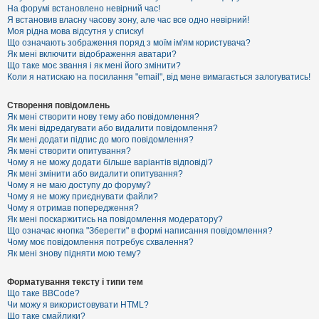
е
На форумі встановлено невірний час!
з
Я встановив власну часову зону, але час все одно невірний!
в
і
Моя рідна мова відсутня у списку!
д
Що означають зображення поряд з моїм ім'ям користувача?
п
Як мені включити відображення аватари?
о
Що таке моє звання і як мені його змінити?
в
Коли я натискаю на посилання "email", від мене вимагається залогуватись!
і
д
е
Створення повідомлень
й
Як мені створити нову тему або повідомлення?
Як мені відредагувати або видалити повідомлення?
Як мені додати підпис до мого повідомлення?
А
Як мені створити опитування?
к
Чому я не можу додати більше варіантів відповіді?
т
Як мені змінити або видалити опитування?
и
Чому я не маю доступу до форуму?
в
Чому я не можу приєднувати файли?
н
Чому я отримав попередження?
і
т
Як мені поскаржитись на повідомлення модератору?
е
Що означає кнопка "Зберегти" в формі написання повідомлення?
м
Чому моє повідомлення потребує схвалення?
и
Як мені знову підняти мою тему?
Форматування тексту і типи тем
П
Що таке BBCode?
о
Чи можу я використовувати HTML?
ш
Що таке смайлики?
у