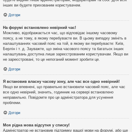
інших ви будете прихованим користувачем.
Догори
На форумі встановлено невірний час!
Можливо, відображається час, що відповідає іншому часовому
поясу, а не тому, в якому перебуваєте ви. В цьому випадку змініть в
налаштуваннях часовий пояс на той, в якому ви перебуваєте: Київ,
Берлін і т. д. Зауважте, що зміна часового поясу та багатьох інших
налаштувань доступна лише зареєстрованим користувачам. Якщо ви
не зареєстровані, то це непоганий момент зробити це.
Догори
Я встановив власну часову зону, але час все одно невірний!
Якщо ви впевнені, що правильно встановили часовий пояс, але час
все одно невірний, значить, годинник на сервері встановлено
неправильно. Повідомте про це адміністратора для усунення
проблеми.
Догори
Моя рідна мова відсутня у списку!
Адміністратор не встановив підтримку вашої мови на форумі, або ще