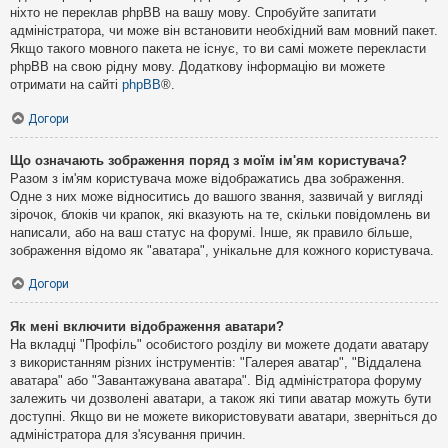
ніхто не переклав phpBB на вашу мову. Спробуйте запитати
адміністратора, чи може він встановити необхідний вам мовний пакет.
Якщо такого мовного пакета не існує, то ви самі можете перекласти
phpBB на свою рідну мову. Додаткову інформацію ви можете
отримати на сайті
phpBB
®.
Догори
Що означають зображення поряд з моїм ім'ям користувача?
Разом з ім'ям користувача може відображатись два зображення.
Одне з них може відноситись до вашого звання, зазвичай у вигляді
зірочок, блоків чи крапок, які вказують на те, скільки повідомлень ви
написали, або на ваш статус на форумі. Інше, як правило більше,
зображення відомо як "аватара", унікальне для кожного користувача.
Догори
Як мені включити відображення аватари?
На вкладці "Профіль" особистого розділу ви можете додати аватару
з використанням різних інструментів: "Галерея аватар", "Віддалена
аватара" або "Завантажувана аватара". Від адміністратора форуму
залежить чи дозволені аватари, а також які типи аватар можуть бути
доступні. Якщо ви не можете використовувати аватари, зверніться до
адміністратора для з'ясування причин.