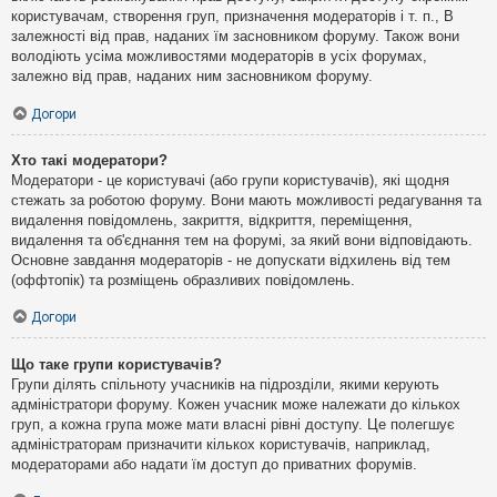
користувачам, створення груп, призначення модераторів і т. п., В
залежності від прав, наданих їм засновником форуму. Також вони
володіють усіма можливостями модераторів в усіх форумах,
залежно від прав, наданих ним засновником форуму.
Догори
Хто такі модератори?
Модератори - це користувачі (або групи користувачів), які щодня
стежать за роботою форуму. Вони мають можливості редагування та
видалення повідомлень, закриття, відкриття, переміщення,
видалення та об'єднання тем на форумі, за який вони відповідають.
Основне завдання модераторів - не допускати відхилень від тем
(оффтопік) та розміщень образливих повідомлень.
Догори
Що таке групи користувачів?
Групи ділять спільноту учасників на підрозділи, якими керують
адміністратори форуму. Кожен учасник може належати до кількох
груп, а кожна група може мати власні рівні доступу. Це полегшує
адміністраторам призначити кількох користувачів, наприклад,
модераторами або надати їм доступ до приватних форумів.