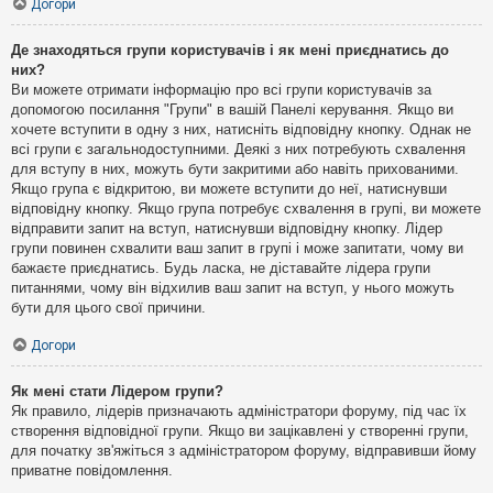
Догори
Де знаходяться групи користувачів і як мені приєднатись до
них?
Ви можете отримати інформацію про всі групи користувачів за
допомогою посилання "Групи" в вашій Панелі керування. Якщо ви
хочете вступити в одну з них, натисніть відповідну кнопку. Однак не
всі групи є загальнодоступними. Деякі з них потребують схвалення
для вступу в них, можуть бути закритими або навіть прихованими.
Якщо група є відкритою, ви можете вступити до неї, натиснувши
відповідну кнопку. Якщо група потребує схвалення в групі, ви можете
відправити запит на вступ, натиснувши відповідну кнопку. Лідер
групи повинен схвалити ваш запит в групі і може запитати, чому ви
бажаєте приєднатись. Будь ласка, не діставайте лідера групи
питаннями, чому він відхилив ваш запит на вступ, у нього можуть
бути для цього свої причини.
Догори
Як мені стати Лідером групи?
Як правило, лідерів призначають адміністратори форуму, під час їх
створення відповідної групи. Якщо ви зацікавлені у створенні групи,
для початку зв'яжіться з адміністратором форуму, відправивши йому
приватне повідомлення.