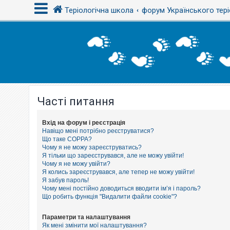
Теріологічна школа
форум Українського тері
В
х
і
д
Часті питання
Р
е
є
с
Вхід на форум і реєстрація
т
Навіщо мені потрібно реєструватися?
р
Що таке COPPA?
а
Чому я не можу зареєструватись?
ц
Я тільки що зареєструвався, але не можу увійти!
і
Чому я не можу увійти?
я
Я колись зареєструвався, але тепер не можу увійти!
Я забув пароль!
Чому мені постійно доводиться вводити ім’я і пароль?
Т
Що робить функція "Видалити файли cookie"?
е
м
и
Параметри та налаштування
б
Як мені змінити мої налаштування?