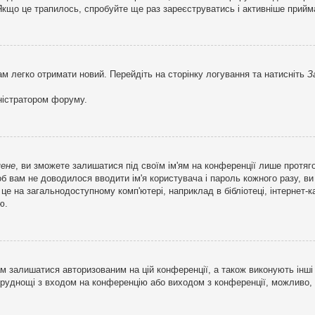
кщо це трапилось, спробуйте ще раз зареєструватись і активніше прийма
ам легко отримати новий. Перейдіть на сторінку логування та натисніть
З
ністратором форуму.
мене
, ви зможете залишатися під своїм ім'ям на конференції лише протяг
об вам не доводилося вводити ім'я користувача і пароль кожного разу, 
 на загальнодоступному комп'ютері, наприклад в бібліотеці, інтернет-ка
ю.
м залишатися авторизованим на цій конференції, а також виконують інші 
труднощі з входом на конференцію або виходом з конференції, можливо,