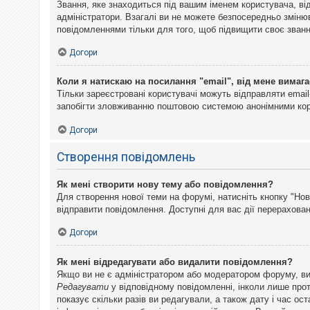
Звання, яке знаходиться під вашим іменем користувача, ві
адміністратори. Взагалі ви не можете безпосередньо змін
повідомленнями тільки для того, щоб підвищити своє званн
Догори
Коли я натискаю на посилання "email", від мене вимага
Тільки зареєстровані користувачі можуть відправляти emai
запобігти зловживанню поштовою системою анонімними ко
Догори
Створення повідомлень
Як мені створити нову тему або повідомлення?
Для створення нової теми на форумі, натисніть кнопку "Нов
відправити повідомлення. Доступні для вас дії перерахован
Догори
Як мені відредагувати або видалити повідомлення?
Якщо ви не є адміністратором або модератором форуму, ви
Редагувати
у відповідному повідомленні, інколи лише прот
показує скільки разів ви редагували, а також дату і час о