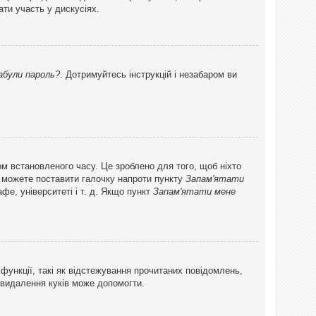
ти участь у дискусіях.
абули пароль?
. Дотримуйтесь інструкцій і незабаром ви
ом встановленого часу. Це зроблено для того, щоб ніхто
ви можете поставити галочку напроти пункту
Запам'ятати
фе, університеті і т. д. Якщо пункт
Запам'ятати мене
функції, такі як відстежування прочитаних повідомлень,
 видалення куків може допомогти.