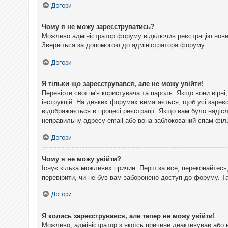
Догори
Чому я не можу зареєструватись?
Можливо адміністратор форуму відключив реєстрацію нових 
Зверніться за допомогою до адміністратора форуму.
Догори
Я тільки що зареєструвався, але не можу увійти!
Перевірте свої ім'я користувача та пароль. Якщо вони вірн
інструкцій. На деяких форумах вимагається, щоб усі зареє
відображається в процесі реєстрації. Якщо вам було надіс
неправильну адресу email або вона заблокований спам-філь
Догори
Чому я не можу увійти?
Існує кілька можливих причин. Перш за все, переконайтесь,
перевірити, чи не був вам заборонено доступ до форуму. 
Догори
Я колись зареєструвався, але тепер не можу увійти!
Можливо, адміністратор з якоїсь причини деактивував або 