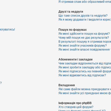
Я отримав спам або образливий email
Друзі та недруги
Що таке список друзів та недругів?
Як я можу додавати / видаляти корист
логуватись!
Пошук по форумах
Як мені здійснити пошук на форумі?
Чому мій пошук не дає результатів?
В результаті пошуку я отримав порож
Як мені знайти учасників форуму?
Як мені знайти власні повідомлення
Абонементи і закладки
Чим закладки відрізняються від підп
Як мені зробити закладку або підпи
Як мені підписатись на певний фору
Як мені відмовитись від підписки?
я?
Вкладення
Які саме файли можна приєднувати 
Як мені знайти усі приєднані мною 
Інформація про phpBB
Хто створив цей форум?