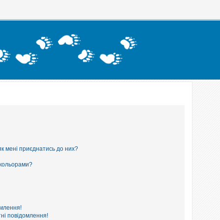
як мені приєднатись до них?
 кольорами?
омлення!
ні повідомлення!