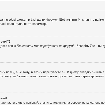
ня зберігаються в базі даних форуму. Щоб змінити їх, клацніть на імені 
і ваші налаштування та параметри.
орумі"?
айдете опцію
Приховати моє перебування на форумі
. Виберіть
Так
, і ви
му поясу, а не тому, в якому перебуваєте ви. В цьому випадку змініть в
вого поясу та багатьох інших налаштувань доступна лише зареєстрованим
рний!
але час все одно невірний, значить, годинник на сервері встановлено н