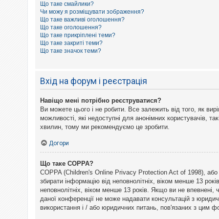
Що таке смайлики?
к
Чи можу я розміщувати зображення?
Що таке важливі оголошення?
Що таке оголошення?
Д
Що таке прикріплені теми?
о
Що таке закриті теми?
п
Що таке значок теми?
о
м
о
г
Вхід на форум і реєстрація
а
Навіщо мені потрібно реєструватися?
Ви можете цього і не робити. Все залежить від того, як ви
можливості, які недоступні для анонімних користувачів, так
хвилин, тому ми рекомендуємо це зробити.
Догори
Що таке COPPA?
COPPA (Children's Online Privacy Protection Act of 1998), а
збирати інформацію від неповнолітніх, віком менше 13 рокі
неповнолітніх, віком менше 13 років. Якщо ви не впевнені,
даної конференції не може надавати консультацій з юридични
використання і / або юридичних питань, пов'язаних з цим 