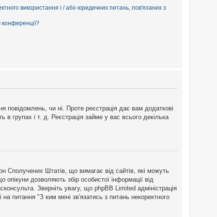
ектного використання і / або юридичних питань, пов'язаних з
м конференції?
ня повідомлень, чи ні. Проте реєстрація дає вам додаткові
ь в групах і т. д. Реєстрація займе у вас всього декілька
закон Сполучених Штатів, що вимагає від сайтів, які можуть
о опікуни дозволяють збір особистої інформації від
сконсульта. Зверніть увагу, що phpBB Limited адміністрація
 на питання "З ким мені зв'язатись з питань некоректного