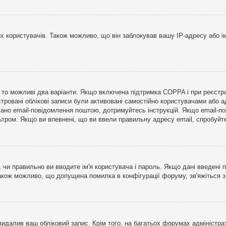
користувачів. Також можливо, що він заблокував вашу IP-адресу або ім
і, то можливі два варіанти. Якщо включена підтримка COPPA і при реєстр
стровані облікові записи були активовані самостійно користувачами або 
лано email-повідомлення поштою, дотримуйтесь інструкцій. Якщо email-п
тром. Якщо ви впевнені, що ви ввели правильну адресу email, спробуйте 
 чи правильно ви вводите ім'я користувача і пароль. Якщо дані введені п
Також можливо, що допущена помилка в конфігурації форуму, зв'яжіться 
видалив ваш обліковий запис. Крім того, на багатьох форумах адміністра