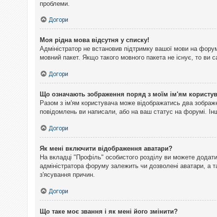
проблеми.
Догори
Моя рідна мова відсутня у списку!
Адміністратор не встановив підтримку вашої мови на форум
мовний пакет. Якщо такого мовного пакета не існує, то ви
Догори
Що означають зображення поряд з моїм ім'ям користу
Разом з ім'ям користувача може відображатись два зображен
повідомлень ви написали, або на ваш статус на форумі. Інш
Догори
Як мені включити відображення аватари?
На вкладці "Профіль" особистого розділу ви можете додати 
адміністратора форуму залежить чи дозволені аватари, а т
з'ясування причин.
Догори
Що таке моє звання і як мені його змінити?