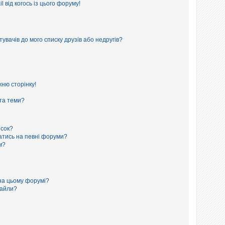
 від когось із цього форуму!
увачів до мого списку друзів або недругів?
ню сторінку!
 та теми?
исок?
сатись на певні форуми?
м?
на цьому форумі?
файли?