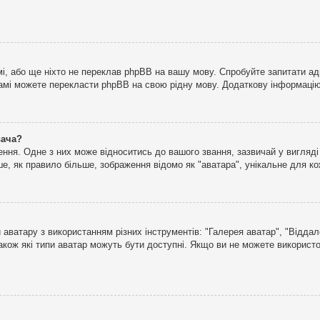
і, або ще ніхто не переклав phpBB на вашу мову. Спробуйте запитати ад
 самі можете перекласти phpBB на свою рідну мову. Додаткову інформаці
вача?
ня. Одне з них може відноситись до вашого звання, зазвичай у вигляді зі
е, як правило більше, зображення відомо як "аватара", унікальне для к
аватару з використанням різних інструментів: "Галерея аватар", "Відда
акож які типи аватар можуть бути доступні. Якщо ви не можете використо