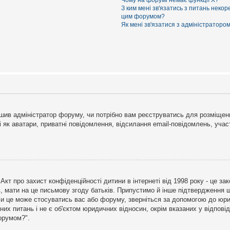
Чому на форумі немає функції X?
З ким мені зв'язатись з питань некор
цим форумом?
Як мені зв'язатися з адміністраторо
рішив адміністратор форуму, чи потрібно вам реєструватись для розміщен
і як аватари, приватні повідомлення, відсилання email-повідомлень, участ
бо Акт про захист конфіденційності дитини в інтернеті від 1998 року - це 
в, мати на це письмову згоду батьків. Припустимо й інше підтвердження щ
 чи це може стосуватись вас або форуму, зверніться за допомогою до юри
х питань і не є об'єктом юридичних відносин, окрім вказаних у відповіді
форумом?".