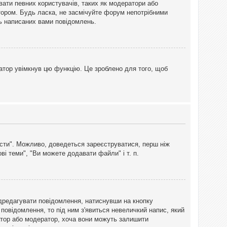
вати певних користувачів, таких як модератори або
тором. Будь ласка, не засмічуйте форум непотрібними
ть написаних вами повідомлень.
атор увімкнув цю функцію. Це зроблено для того, щоб
вісти". Можливо, доведеться зареєструватися, перш ніж
і теми", "Ви можете додавати файли" і т. п.
дредагувати повідомлення, натиснувши на кнопку
повідомлення, то під ним з'явиться невеличкий напис, який
тратор або модератор, хоча вони можуть залишити