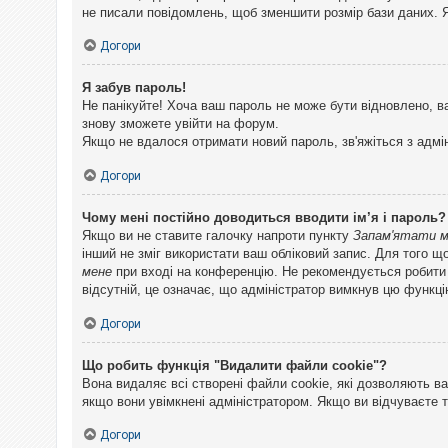
не писали повідомлень, щоб зменшити розмір бази даних. Я
Догори
Я забув пароль!
Не панікуйте! Хоча ваш пароль не може бути відновлено, в
знову зможете увійти на форум.
Якщо не вдалося отримати новий пароль, зв'яжіться з адмі
Догори
Чому мені постійно доводиться вводити ім’я і пароль?
Якщо ви не ставите галочку напроти пункту
Запам'ятати 
інший не зміг використати ваш обліковий запис. Для того щ
мене
при вході на конференцію. Не рекомендується робити це
відсутній, це означає, що адміністратор вимкнув цю функці
Догори
Що робить функція "Видалити файли cookie"?
Вона видаляє всі створені файли cookie, які дозволяють ва
якщо вони увімкнені адміністратором. Якщо ви відчуваєте 
Догори