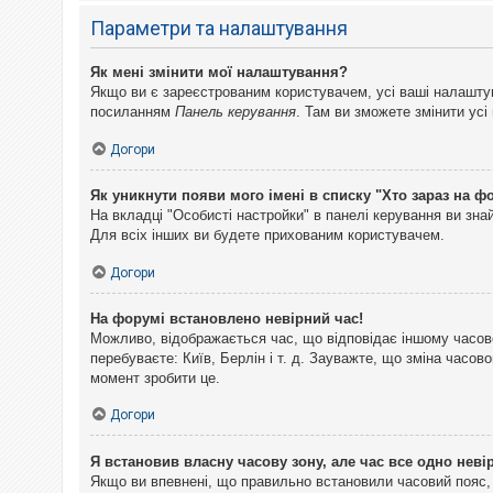
Параметри та налаштування
Як мені змінити мої налаштування?
Якщо ви є зареєстрованим користувачем, усі ваші налаштуван
посиланням
Панель керування
. Там ви зможете змінити ус
Догори
Як уникнути появи мого імені в списку "Хто зараз на ф
На вкладці "Особисті настройки" в панелі керування ви зн
Для всіх інших ви будете прихованим користувачем.
Догори
На форумі встановлено невірний час!
Можливо, відображається час, що відповідає іншому часово
перебуваєте: Київ, Берлін і т. д. Зауважте, що зміна часо
момент зробити це.
Догори
Я встановив власну часову зону, але час все одно неві
Якщо ви впевнені, що правильно встановили часовий пояс, 