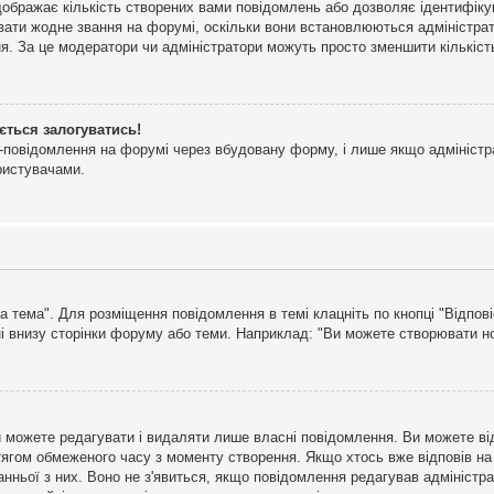
дображає кількість створених вами повідомлень або дозволяє ідентифіку
ювати жодне звання на форумі, оскільки вони встановлюються адміністра
я. За це модератори чи адміністратори можуть просто зменшити кількіс
ється залогуватись!
l-повідомлення на форумі через вбудовану форму, і лише якщо адміністр
ристувачами.
а тема". Для розміщення повідомлення в темі клацніть по кнопці "Відпо
і внизу сторінки форуму або теми. Наприклад: "Ви можете створювати нов
 можете редагувати і видаляти лише власні повідомлення. Ви можете ві
ягом обмеженого часу з моменту створення. Якщо хтось вже відповів на 
станньої з них. Воно не з'явиться, якщо повідомлення редагував адмініс