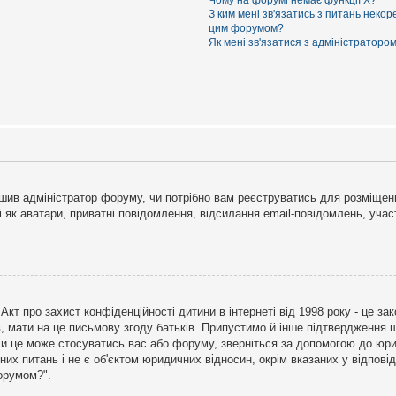
Чому на форумі немає функції X?
З ким мені зв'язатись з питань некор
цим форумом?
Як мені зв'язатися з адміністраторо
рішив адміністратор форуму, чи потрібно вам реєструватись для розміщен
і як аватари, приватні повідомлення, відсилання email-повідомлень, участ
бо Акт про захист конфіденційності дитини в інтернеті від 1998 року - це 
в, мати на це письмову згоду батьків. Припустимо й інше підтвердження щ
 чи це може стосуватись вас або форуму, зверніться за допомогою до юри
х питань і не є об'єктом юридичних відносин, окрім вказаних у відповіді
форумом?".