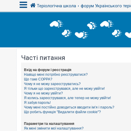
Теріологічна школа
форум Українського тері
В
х
і
д
Часті питання
Р
е
є
с
Вхід на форум і реєстрація
т
Навіщо мені потрібно реєструватися?
р
Що таке COPPA?
а
Чому я не можу зареєструватись?
ц
Я тільки що зареєструвався, але не можу увійти!
і
Чому я не можу увійти?
я
Я колись зареєструвався, але тепер не можу увійти!
Я забув пароль!
Чому мені постійно доводиться вводити ім’я і пароль?
Т
Що робить функція "Видалити файли cookie"?
е
м
и
Параметри та налаштування
б
Як мені змінити мої налаштування?