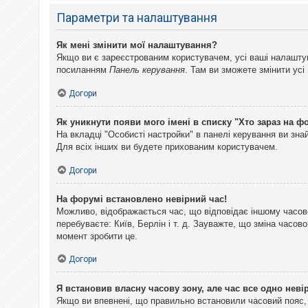
Параметри та налаштування
Як мені змінити мої налаштування?
Якщо ви є зареєстрованим користувачем, усі ваші налаштуван
посиланням
Панель керування
. Там ви зможете змінити ус
Догори
Як уникнути появи мого імені в списку "Хто зараз на ф
На вкладці "Особисті настройки" в панелі керування ви зн
Для всіх інших ви будете прихованим користувачем.
Догори
На форумі встановлено невірний час!
Можливо, відображається час, що відповідає іншому часово
перебуваєте: Київ, Берлін і т. д. Зауважте, що зміна часо
момент зробити це.
Догори
Я встановив власну часову зону, але час все одно неві
Якщо ви впевнені, що правильно встановили часовий пояс, 