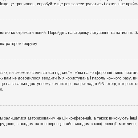
кщо це трапилось, спробуйте ще раз зареєструватись і активніше прийма
ам легко отримати новий. Перейдіть на сторінку логування та натисніть
З
ністратором форуму.
мене
, ви зможете залишатися під своїм ім'ям на конференції лише протяг
об вам не доводилося вводити ім'я користувача і пароль кожного разу, 
 на загальнодоступному комп'ютері, наприклад в бібліотеці, інтернет-ка
ю.
м залишатися авторизованим на цій конференції, а також виконують інші 
труднощі з входом на конференцію або виходом з конференції, можливо,