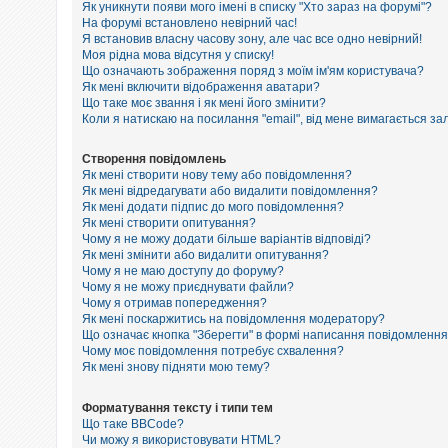
е
Як уникнути появи мого імені в списку "Хто зараз на форумі"?
з
На форумі встановлено невірний час!
в
Я встановив власну часову зону, але час все одно невірний!
і
Моя рідна мова відсутня у списку!
д
п
Що означають зображення поряд з моїм ім'ям користувача?
о
Як мені включити відображення аватари?
в
Що таке моє звання і як мені його змінити?
і
Коли я натискаю на посилання "email", від мене вимагається за
д
е
й
Створення повідомлень
Як мені створити нову тему або повідомлення?
Як мені відредагувати або видалити повідомлення?
Як мені додати підпис до мого повідомлення?
А
к
Як мені створити опитування?
т
Чому я не можу додати більше варіантів відповіді?
и
Як мені змінити або видалити опитування?
в
Чому я не маю доступу до форуму?
н
Чому я не можу приєднувати файли?
і
Чому я отримав попередження?
т
Як мені поскаржитись на повідомлення модератору?
е
м
Що означає кнопка "Зберегти" в формі написання повідомленн
и
Чому моє повідомлення потребує схвалення?
Як мені знову підняти мою тему?
П
Форматування тексту і типи тем
о
Що таке BBCode?
ш
Чи можу я використовувати HTML?
у