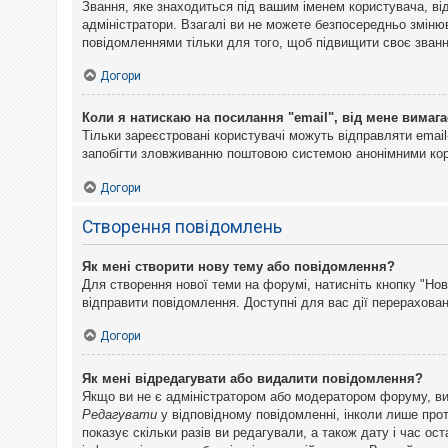
Звання, яке знаходиться під вашим іменем користувача, ві
адміністратори. Взагалі ви не можете безпосередньо змін
повідомленнями тільки для того, щоб підвищити своє званн
Догори
Коли я натискаю на посилання "email", від мене вимага
Тільки зареєстровані користувачі можуть відправляти emai
запобігти зловживанню поштовою системою анонімними ко
Догори
Створення повідомлень
Як мені створити нову тему або повідомлення?
Для створення нової теми на форумі, натисніть кнопку "Нов
відправити повідомлення. Доступні для вас дії перерахован
Догори
Як мені відредагувати або видалити повідомлення?
Якщо ви не є адміністратором або модератором форуму, ви
Редагувати
у відповідному повідомленні, інколи лише прот
показує скільки разів ви редагували, а також дату і час о