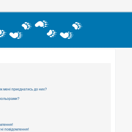
як мені приєднатись до них?
 кольорами?
омлення!
ні повідомлення!