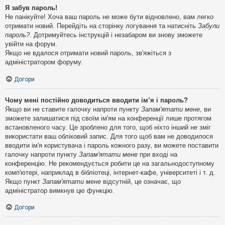
Я забув пароль!
Не панікуйте! Хоча ваш пароль не може бути відновлено, вам легко
отримати новий. Перейдіть на сторінку логування та натисніть
Забули
пароль?
. Дотримуйтесь інструкцій і незабаром ви знову зможете
увійти на форум.
Якщо не вдалося отримати новий пароль, зв'яжіться з
адміністратором форуму.
Догори
Чому мені постійно доводиться вводити ім’я і пароль?
Якщо ви не ставите галочку напроти пункту
Запам'ятати мене
, ви
зможете залишатися під своїм ім'ям на конференції лише протягом
встановленого часу. Це зроблено для того, щоб ніхто інший не зміг
використати ваш обліковий запис. Для того щоб вам не доводилося
вводити ім'я користувача і пароль кожного разу, ви можете поставити
галочку напроти пункту
Запам'ятати мене
при вході на
конференцію. Не рекомендується робити це на загальнодоступному
комп'ютері, наприклад в бібліотеці, інтернет-кафе, університеті і т. д.
Якщо пункт
Запам'ятати мене
відсутній, це означає, що
адміністратор вимкнув цю функцію.
Догори