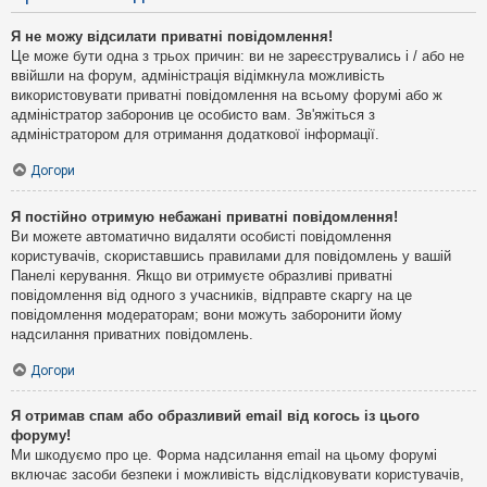
Я не можу відсилати приватні повідомлення!
Це може бути одна з трьох причин: ви не зареєструвались і / або не
ввійшли на форум, адміністрація відімкнула можливість
використовувати приватні повідомлення на всьому форумі або ж
адміністратор заборонив це особисто вам. Зв'яжіться з
адміністратором для отримання додаткової інформації.
Догори
Я постійно отримую небажані приватні повідомлення!
Ви можете автоматично видаляти особисті повідомлення
користувачів, скориставшись правилами для повідомлень у вашій
Панелі керування. Якщо ви отримуєте образливі приватні
повідомлення від одного з учасників, відправте скаргу на це
повідомлення модераторам; вони можуть заборонити йому
надсилання приватних повідомлень.
Догори
Я отримав спам або образливий email від когось із цього
форуму!
Ми шкодуємо про це. Форма надсилання email на цьому форумі
включає засоби безпеки і можливість відслідковувати користувачів,