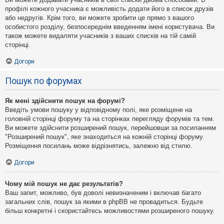
профілі кожного учасника є можливість додати його в список друзів
або недругів. Крім того, ви можете зробити це прямо з вашого
особистого розділу, безпосереднім введенням імені користувача. Ви
також можете видаляти учасників з ваших списків на тій самій
сторінці.
Догори
Пошук по форумах
Як мені здійснити пошук на форумі?
Введіть умови пошуку у відповідному полі, яке розміщене на
головній сторінці форуму та на сторінках перегляду форумів та тем.
Ви можете здійснити розширений пошук, перейшовши за посиланням
"Розширений пошук", яке знаходиться на кожній сторінці форуму.
Розміщення посилань може відрізнятись, залежно від стилю.
Догори
Чому мій пошук не дає результатів?
Ваш запит, можливо, був доволі невизначеним і включав багато
загальних слів, пошук за якими в phpBB не провадиться. Будьте
більш конкретні і скористайтесь можливостями розширеного пошуку.