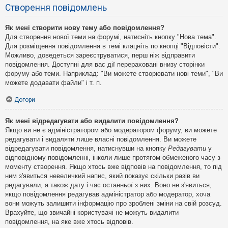
Створення повідомлень
Як мені створити нову тему або повідомлення?
Для створення нової теми на форумі, натисніть кнопку "Нова тема".
Для розміщення повідомлення в темі клацніть по кнопці "Відповісти".
Можливо, доведеться зареєструватися, перш ніж відправити
повідомлення. Доступні для вас дії перераховані внизу сторінки
форуму або теми. Наприклад: "Ви можете створювати нові теми", "Ви
можете додавати файли" і т. п.
Догори
Як мені відредагувати або видалити повідомлення?
Якщо ви не є адміністратором або модератором форуму, ви можете
редагувати і видаляти лише власні повідомлення. Ви можете
відредагувати повідомлення, натиснувши на кнопку
Редагувати
у
відповідному повідомленні, інколи лише протягом обмеженого часу з
моменту створення. Якщо хтось вже відповів на повідомлення, то під
ним з'явиться невеличкий напис, який показує скільки разів ви
редагували, а також дату і час останньої з них. Воно не з'явиться,
якщо повідомлення редагував адміністратор або модератор, хоча
вони можуть залишити інформацію про зроблені зміни на свій розсуд.
Врахуйте, що звичайні користувачі не можуть видалити
повідомлення, на яке вже хтось відповів.