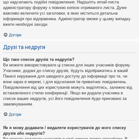
що надсилають подібні повідомлення. Надішліть email-листа
адміністратору форуму з повною копією отриманого листа. Дуже
важливо включити усі заголовки, в яких міститься детальна
інформація про відправника. Адміністратор зможе у цьому випадку
вжити необхідні заходи.
Догори
Друзі та недруги
Що таке список друзів та недругів?
Ви можете використовувати ці списки для інших учасників форуму.
Учасники, додані до списку друзів, будуть відображатись в вашій
Панелі керування для швидкого доступу до інформації про те, чи
вони зараз в мережі, і для відсилання їм приватних повідомлень.
Повідомлення від цих користувачів можуть виділятись, залежно від
встановленого стилю конференції. Якщо ви додали учасника в
список ваших недругів, усі його повідомлення буде приховано за
замовчуванням.
Догори
Як я можу додавати / видаляти користувачів до мого списку
друзів або недругів?
Ви можете додавати учасників в свої списки двома способами. В