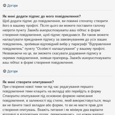
Догори
Як мені додати підпис до мого повідомлення?
Щоб додати підпис до повідомлення, ви повинні спочатку створити
його в вашому профілі. Після цього ви можете поставити галочку
напроти пункту
Завжди використовувати ваш підпис
в формі
створення повідомлення, щоб підпис приєднався. Ви також можете
налаштувати приєднання підпису за замовчуванням до усіх ваших
повідомлень, зробивши відповідний вибір у параграфі "Відправлення
повідомлень" пункту "Особисті налаштування" у вашому профілі.
Незважаючи на це, ви зможете скасувати додавання підпису в
окремих повідомлення, знявши прапорець
Завжди використовувати
ваш підпис
в формі створення повідомлення.
Догори
Як мені створити опитування?
При створенні нової теми чи під час редагування першого
повідомлення теми клацніть на вкладці або перейдіть в форму
Створити опитування
під основною формою написання
повідомлення, в залежності від стилю, який використовується; якщо
ви не бачите такої вкладки або форми, то ви не маєте прав для
створення опитувань. Вкажіть питання і як мінімум два варіанти
відповіді в відповідних полях, переконавшись, що кожен варіант