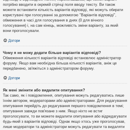
потрібно вводити в окремій стрічці поля вводу тексту. Ви також
можете встановити кількість варіантів відповіді, які можуть обирати
користувачі при голосуванні за допомогою "Варіантів відповіді",
обмеження в часі для голосування в днях (0 для вічного
голосування) і, на сам кінець, можливість зміни варіанту, за який
вони проголосували.
Догори
Чому я не можу додати більше варіантів відповіді?
Обмеження кількості варіантів відповіді встановлює адміністратор
форуму. Якщо вам необхідна більша кількості варіантів, аніж це
передбачено, зв'яжіться з адміністратором форуму.
Догори
Як мені змінити або видалити опитування?
Так само, як і повідомлення, опитування можуть редагуватись лише
їхнім автором, модераторами або адміністраторами. Для редагування
опитування перейдіть до редагування першого повідомлення в темі;
опитування завжди пов'язане з ним. Якщо ніхто не встиг
проголосувати, то ви можете видалити опитування або відредагувати
будь-який з варіантів відповіді. Однак якщо хтось уже проголосував,
лише модератори та адміністратори можуть редагувати та видаляти