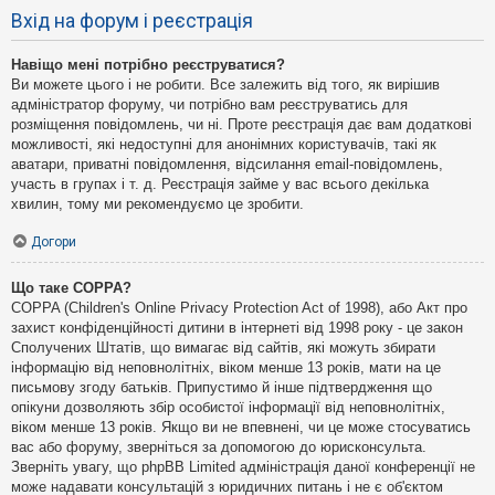
Вхід на форум і реєстрація
Навіщо мені потрібно реєструватися?
Ви можете цього і не робити. Все залежить від того, як вирішив
адміністратор форуму, чи потрібно вам реєструватись для
розміщення повідомлень, чи ні. Проте реєстрація дає вам додаткові
можливості, які недоступні для анонімних користувачів, такі як
аватари, приватні повідомлення, відсилання email-повідомлень,
участь в групах і т. д. Реєстрація займе у вас всього декілька
хвилин, тому ми рекомендуємо це зробити.
Догори
Що таке COPPA?
COPPA (Children's Online Privacy Protection Act of 1998), або Акт про
захист конфіденційності дитини в інтернеті від 1998 року - це закон
Сполучених Штатів, що вимагає від сайтів, які можуть збирати
інформацію від неповнолітніх, віком менше 13 років, мати на це
письмову згоду батьків. Припустимо й інше підтвердження що
опікуни дозволяють збір особистої інформації від неповнолітніх,
віком менше 13 років. Якщо ви не впевнені, чи це може стосуватись
вас або форуму, зверніться за допомогою до юрисконсульта.
Зверніть увагу, що phpBB Limited адміністрація даної конференції не
може надавати консультацій з юридичних питань і не є об'єктом