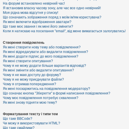
е
На форумі встановлено невірний час!
з
Я встановив власну часову зону, але час все одно невірний!
в
і
Моя рідна мова відсутня у списку!
д
Що означають зображення поряд з моїм ім'ям користувача?
п
Як мені включити відображення аватари?
о
Що таке моє звання і як мені його змінити?
в
Коли я натискаю на посилання "email", від мене вимагається залогуватись!
і
д
е
Створення повідомлень
й
Як мені створити нову тему або повідомлення?
Як мені відредагувати або видалити повідомлення?
Як мені додати підпис до мого повідомлення?
А
Як мені створити опитування?
к
Чому я не можу додати більше варіантів відповіді?
т
Як мені змінити або видалити опитування?
и
Чому я не маю доступу до форуму?
в
Чому я не можу приєднувати файли?
н
Чому я отримав попередження?
і
т
Як мені поскаржитись на повідомлення модератору?
е
Що означає кнопка "Зберегти" в формі написання повідомлення?
м
Чому моє повідомлення потребує схвалення?
и
Як мені знову підняти мою тему?
Форматування тексту і типи тем
П
Що таке BBCode?
о
Чи можу я використовувати HTML?
ш
Що таке смайлики?
у