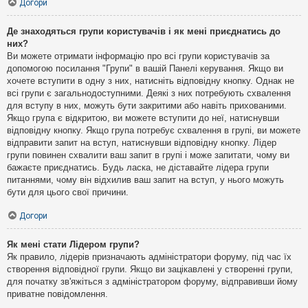
Догори
Де знаходяться групи користувачів і як мені приєднатись до
них?
Ви можете отримати інформацію про всі групи користувачів за
допомогою посилання "Групи" в вашій Панелі керування. Якщо ви
хочете вступити в одну з них, натисніть відповідну кнопку. Однак не
всі групи є загальнодоступними. Деякі з них потребують схвалення
для вступу в них, можуть бути закритими або навіть прихованими.
Якщо група є відкритою, ви можете вступити до неї, натиснувши
відповідну кнопку. Якщо група потребує схвалення в групі, ви можете
відправити запит на вступ, натиснувши відповідну кнопку. Лідер
групи повинен схвалити ваш запит в групі і може запитати, чому ви
бажаєте приєднатись. Будь ласка, не діставайте лідера групи
питаннями, чому він відхилив ваш запит на вступ, у нього можуть
бути для цього свої причини.
Догори
Як мені стати Лідером групи?
Як правило, лідерів призначають адміністратори форуму, під час їх
створення відповідної групи. Якщо ви зацікавлені у створенні групи,
для початку зв'яжіться з адміністратором форуму, відправивши йому
приватне повідомлення.