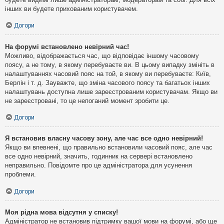
інших ви будете прихованим користувачем.
Догори
На форумі встановлено невірний час!
Можливо, відображається час, що відповідає іншому часовому
поясу, а не тому, в якому перебуваєте ви. В цьому випадку змініть в
налаштуваннях часовий пояс на той, в якому ви перебуваєте: Київ,
Берлін і т. д. Зауважте, що зміна часового поясу та багатьох інших
налаштувань доступна лише зареєстрованим користувачам. Якщо ви
не зареєстровані, то це непоганий момент зробити це.
Догори
Я встановив власну часову зону, але час все одно невірний!
Якщо ви впевнені, що правильно встановили часовий пояс, але час
все одно невірний, значить, годинник на сервері встановлено
неправильно. Повідомте про це адміністратора для усунення
проблеми.
Догори
Моя рідна мова відсутня у списку!
Адміністратор не встановив підтримку вашої мови на форумі, або ще