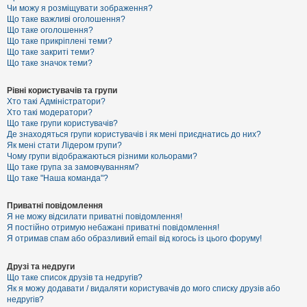
к
Чи можу я розміщувати зображення?
Що таке важливі оголошення?
Що таке оголошення?
Що таке прикріплені теми?
Д
Що таке закриті теми?
о
Що таке значок теми?
п
о
м
Рівні користувачів та групи
о
Хто такі Адміністратори?
г
Хто такі модератори?
а
Що таке групи користувачів?
Де знаходяться групи користувачів і як мені приєднатись до них?
Як мені стати Лідером групи?
Чому групи відображаються різними кольорами?
Що таке група за замовчуванням?
Що таке "Наша команда"?
Приватні повідомлення
Я не можу відсилати приватні повідомлення!
Я постійно отримую небажані приватні повідомлення!
Я отримав спам або образливий email від когось із цього форуму!
Друзі та недруги
Що таке список друзів та недругів?
Як я можу додавати / видаляти користувачів до мого списку друзів або
недругів?