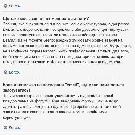
Догори
Що таке моє звання і як мені його змінити?
Звання, яке знаходиться під вашим іменем користувача, відображає
кількість створених вами повідомлень або дозволяє ідентифікувати
певних користувачів, таких як модератори або адміністратори.
Взагалі ви не можете безпосередньо змінювати жодне звання на
форумі, оскільки вони встановлюються адміністратором. Будь ласка,
не засмічуйте форум непотрібними повідомленнями тільки для того,
щоб підвищити своє звання. За це модератори чи адміністратори
можуть просто зменшити кількість написаних вами повідомлень.
Догори
Коли я натискаю на посилання "email", від мене вимагається
залогуватись!
Тільки зареєстровані користувачі можуть відправляти email-
повідомлення на форумі через вбудовану форму, і лише якщо
адміністратор увімкнув цю функцію. Це зроблено для того, щоб
запобігти зловживанню поштовою системою анонімними
користувачами.
Догори