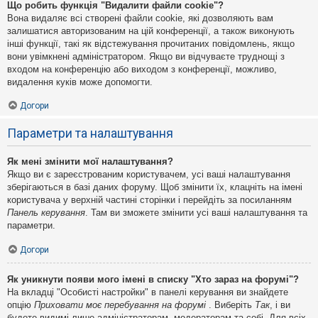
Що робить функція "Видалити файли cookie"?
Вона видаляє всі створені файли cookie, які дозволяють вам
залишатися авторизованим на цій конференції, а також виконують
інші функції, такі як відстежування прочитаних повідомлень, якщо
вони увімкнені адміністратором. Якщо ви відчуваєте труднощі з
входом на конференцію або виходом з конференції, можливо,
видалення куків може допомогти.
Догори
Параметри та налаштування
Як мені змінити мої налаштування?
Якщо ви є зареєстрованим користувачем, усі ваші налаштування
зберігаються в базі даних форуму. Щоб змінити їх, клацніть на імені
користувача у верхній частині сторінки і перейдіть за посиланням
Панель керування
. Там ви зможете змінити усі ваші налаштування та
параметри.
Догори
Як уникнути появи мого імені в списку "Хто зараз на форумі"?
На вкладці "Особисті настройки" в панелі керування ви знайдете
опцію
Приховати моє перебування на форумі
. Виберіть
Так
, і ви
будете видимі лише адміністраторам, модераторам та собі. Для всіх