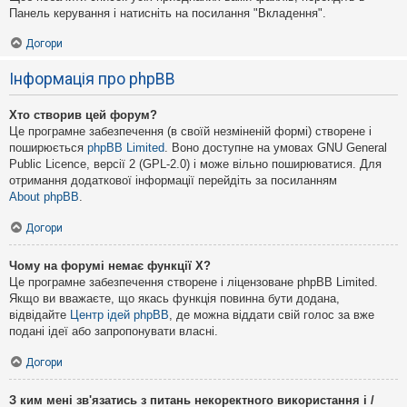
Панель керування і натисніть на посилання "Вкладення".
Догори
Інформація про phpBB
Хто створив цей форум?
Це програмне забезпечення (в своїй незміненій формі) створене і
поширюється
phpBB Limited
. Воно доступне на умовах GNU General
Public Licence, версії 2 (GPL-2.0) і може вільно поширюватися. Для
отримання додаткової інформації перейдіть за посиланням
About phpBB
.
Догори
Чому на форумі немає функції X?
Це програмне забезпечення створене і ліцензоване phpBB Limited.
Якщо ви вважаєте, що якась функція повинна бути додана,
відвідайте
Центр ідей phpBB
, де можна віддати свій голос за вже
подані ідеї або запропонувати власні.
Догори
З ким мені зв'язатись з питань некоректного використання і /