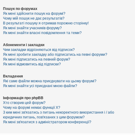
Пошук по форумах
Як мені здійснити пошук на форумі?
Чому мій пошук не дає результатів?
В результаті пошуку я отримав порожню сторінку!
Як мені знайти учасників форуму?
Як мені знайти власні повідомлення та теми?
Абонементи і закладки
Чим закладки відрізняються від підписок?
Як мені зробити закладку або підписатись на певні форуми?
Як мені підписатись на певний форум?
Як мені відмовитись від підписки?
Вкладення
Які саме файли можна приєднувати на цьому форумі?
Як мені знайти усі приєднані мною файли?
Інформація про phpBB
Хто створив цей форум?
Чому на форумі немає функції X?
З ким мені зв'язатись з питань некоректного використання і / або
юридичних питань, пов'язаних з цим форумом?
Як мені зв'язатися з адміністратором конференції?