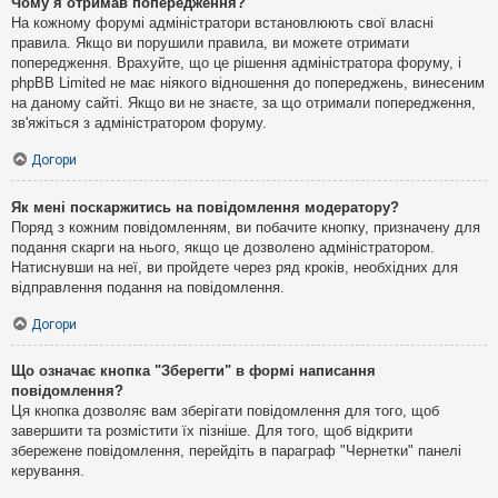
Чому я отримав попередження?
На кожному форумі адміністратори встановлюють свої власні
правила. Якщо ви порушили правила, ви можете отримати
попередження. Врахуйте, що це рішення адміністратора форуму, і
phpBB Limited не має ніякого відношення до попереджень, винесеним
на даному сайті. Якщо ви не знаєте, за що отримали попередження,
зв'яжіться з адміністратором форуму.
Догори
Як мені поскаржитись на повідомлення модератору?
Поряд з кожним повідомленням, ви побачите кнопку, призначену для
подання скарги на нього, якщо це дозволено адміністратором.
Натиснувши на неї, ви пройдете через ряд кроків, необхідних для
відправлення подання на повідомлення.
Догори
Що означає кнопка "Зберегти" в формі написання
повідомлення?
Ця кнопка дозволяє вам зберігати повідомлення для того, щоб
завершити та розмістити їх пізніше. Для того, щоб відкрити
збережене повідомлення, перейдіть в параграф "Чернетки" панелі
керування.