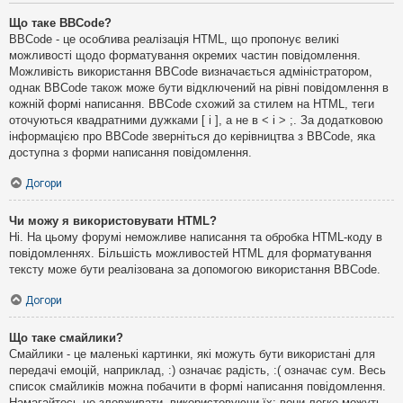
Що таке BBCode?
BBCode - це особлива реалізація HTML, що пропонує великі
можливості щодо форматування окремих частин повідомлення.
Можливість використання BBCode визначається адміністратором,
однак BBCode також може бути відключений на рівні повідомлення в
кожній формі написання. BBCode схожий за стилем на HTML, теги
оточуються квадратними дужками [ і ], а не в < і > ;. За додатковою
інформацією про BBCode зверніться до керівництва з BBCode, яка
доступна з форми написання повідомлення.
Догори
Чи можу я використовувати HTML?
Ні. На цьому форумі неможливе написання та обробка HTML-коду в
повідомленнях. Більшість можливостей HTML для форматування
тексту може бути реалізована за допомогою використання BBCode.
Догори
Що таке смайлики?
Смайлики - це маленькі картинки, які можуть бути використані для
передачі емоцій, наприклад, :) означає радість, :( означає сум. Весь
список смайликів можна побачити в формі написання повідомлення.
Намагайтесь не зловживати, використовуючи їх: вони легко можуть