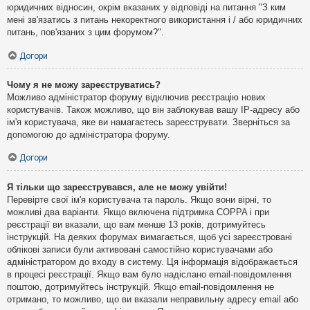
юридичних відносин, окрім вказаних у відповіді на питання "З ким
мені зв'язатись з питань некоректного використання і / або юридичних
питань, пов'язаних з цим форумом?".
Догори
Чому я не можу зареєструватись?
Можливо адміністратор форуму відключив реєстрацію нових
користувачів. Також можливо, що він заблокував вашу IP-адресу або
ім'я користувача, яке ви намагаєтесь зареєструвати. Зверніться за
допомогою до адміністратора форуму.
Догори
Я тільки що зареєструвався, але не можу увійти!
Перевірте свої ім'я користувача та пароль. Якщо вони вірні, то
можливі два варіанти. Якщо включена підтримка COPPA і при
реєстрації ви вказали, що вам менше 13 років, дотримуйтесь
інструкцій. На деяких форумах вимагається, щоб усі зареєстровані
облікові записи були активовані самостійно користувачами або
адміністратором до входу в систему. Ця інформація відображається
в процесі реєстрації. Якщо вам було надіслано email-повідомлення
поштою, дотримуйтесь інструкцій. Якщо email-повідомлення не
отримано, то можливо, що ви вказали неправильну адресу email або