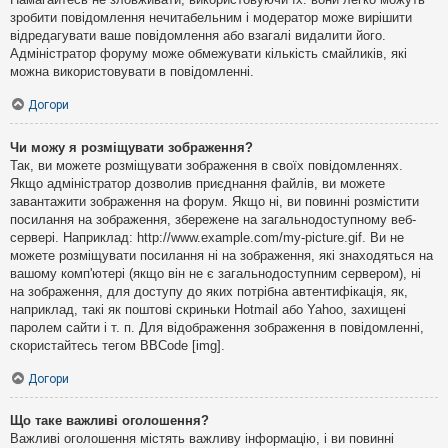
зробити повідомлення нечитабельним і модератор може вирішити
відредагувати ваше повідомлення або взагалі видалити його.
Адміністратор форуму може обмежувати кількість смайликів, які
можна використовувати в повідомленні.
Догори
Чи можу я розміщувати зображення?
Так, ви можете розміщувати зображення в своїх повідомленнях.
Якщо адміністратор дозволив приєднання файлів, ви можете
завантажити зображення на форум. Якщо ні, ви повинні розмістити
посилання на зображення, збережене на загальнодоступному веб-
сервері. Наприклад: http://www.example.com/my-picture.gif. Ви не
можете розміщувати посилання ні на зображення, які знаходяться на
вашому комп'ютері (якщо він не є загальнодоступним сервером), ні
на зображення, для доступу до яких потрібна автентифікація, як,
наприклад, такі як поштові скриньки Hotmail або Yahoo, захищені
паролем сайти і т. п. Для відображення зображення в повідомленні,
скористайтесь тегом BBCode [img].
Догори
Що таке важливі оголошення?
Важливі оголошення містять важливу інформацію, і ви повинні