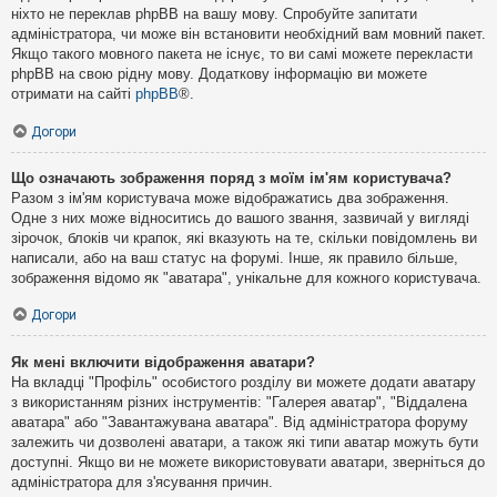
ніхто не переклав phpBB на вашу мову. Спробуйте запитати
адміністратора, чи може він встановити необхідний вам мовний пакет.
Якщо такого мовного пакета не існує, то ви самі можете перекласти
phpBB на свою рідну мову. Додаткову інформацію ви можете
отримати на сайті
phpBB
®.
Догори
Що означають зображення поряд з моїм ім'ям користувача?
Разом з ім'ям користувача може відображатись два зображення.
Одне з них може відноситись до вашого звання, зазвичай у вигляді
зірочок, блоків чи крапок, які вказують на те, скільки повідомлень ви
написали, або на ваш статус на форумі. Інше, як правило більше,
зображення відомо як "аватара", унікальне для кожного користувача.
Догори
Як мені включити відображення аватари?
На вкладці "Профіль" особистого розділу ви можете додати аватару
з використанням різних інструментів: "Галерея аватар", "Віддалена
аватара" або "Завантажувана аватара". Від адміністратора форуму
залежить чи дозволені аватари, а також які типи аватар можуть бути
доступні. Якщо ви не можете використовувати аватари, зверніться до
адміністратора для з'ясування причин.