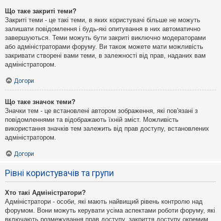
Що таке закриті теми?
Закриті теми - це такі теми, в яких користувачі більше не можуть
залишати повідомлення і будь-які опитування в них автоматично
завершуються. Теми можуть бути закриті виключно модераторами
або адміністраторами форуму. Ви також можете мати можливість
закривати створені вами теми, в залежності від прав, наданих вам
адміністратором.
Догори
Що таке значок теми?
Значки тем - це встановлені автором зображення, які пов'язані з
повідомленнями та відображають їхній зміст. Можливість
використання значків тем залежить від прав доступу, встановлених
адміністратором.
Догори
Рівні користувачів та групи
Хто такі Адміністратори?
Адміністратори - особи, які мають найвищий рівень контролю над
форумом. Вони можуть керувати усіма аспектами роботи форуму, які
включають розмежування прав доступу, закриття доступу окремим