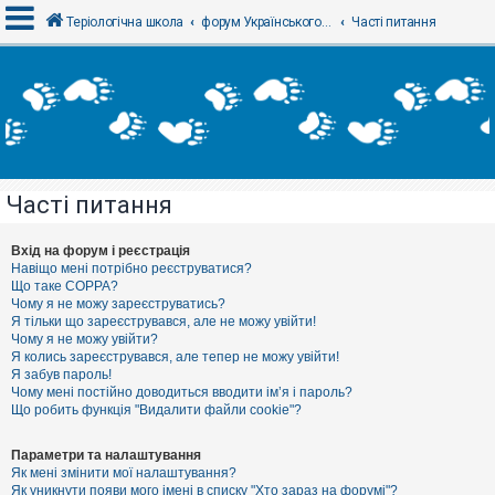
Теріологічна школа
форум Українського теріологічного товариства
Часті питання
В
х
і
д
Часті питання
Р
е
є
Вхід на форум і реєстрація
с
Навіщо мені потрібно реєструватися?
т
Що таке COPPA?
р
Чому я не можу зареєструватись?
а
Я тільки що зареєструвався, але не можу увійти!
ц
Чому я не можу увійти?
і
я
Я колись зареєструвався, але тепер не можу увійти!
Я забув пароль!
Чому мені постійно доводиться вводити ім’я і пароль?
Що робить функція "Видалити файли cookie"?
Т
е
м
Параметри та налаштування
и
Як мені змінити мої налаштування?
б
Як уникнути появи мого імені в списку "Хто зараз на форумі"?