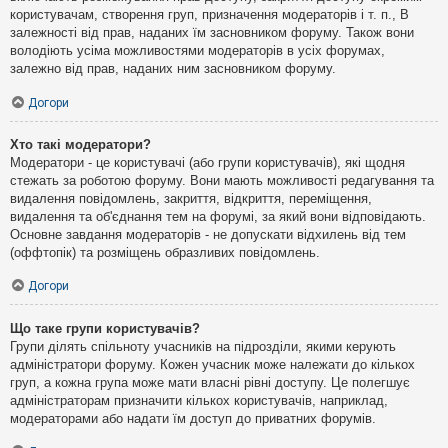
користувачам, створення груп, призначення модераторів і т. п., В
залежності від прав, наданих їм засновником форуму. Також вони
володіють усіма можливостями модераторів в усіх форумах,
залежно від прав, наданих ним засновником форуму.
Догори
Хто такі модератори?
Модератори - це користувачі (або групи користувачів), які щодня
стежать за роботою форуму. Вони мають можливості редагування та
видалення повідомлень, закриття, відкриття, переміщення,
видалення та об'єднання тем на форумі, за який вони відповідають.
Основне завдання модераторів - не допускати відхилень від тем
(оффтопік) та розміщень образливих повідомлень.
Догори
Що таке групи користувачів?
Групи ділять спільноту учасників на підрозділи, якими керують
адміністратори форуму. Кожен учасник може належати до кількох
груп, а кожна група може мати власні рівні доступу. Це полегшує
адміністраторам призначити кількох користувачів, наприклад,
модераторами або надати їм доступ до приватних форумів.