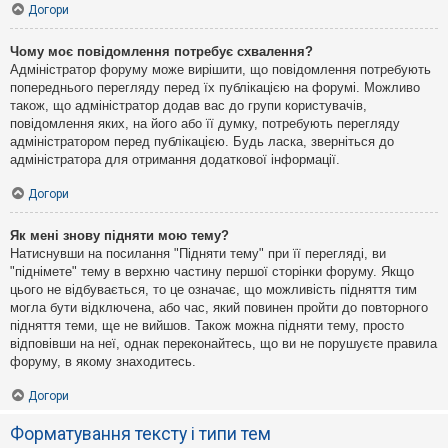
Догори
Чому моє повідомлення потребує схвалення?
Адміністратор форуму може вирішити, що повідомлення потребують
попереднього перегляду перед їх публікацією на форумі. Можливо
також, що адміністратор додав вас до групи користувачів,
повідомлення яких, на його або її думку, потребують перегляду
адміністратором перед публікацією. Будь ласка, зверніться до
адміністратора для отримання додаткової інформації.
Догори
Як мені знову підняти мою тему?
Натиснувши на посилання "Підняти тему" при її перегляді, ви
"піднімете" тему в верхню частину першої сторінки форуму. Якщо
цього не відбувається, то це означає, що можливість підняття тим
могла бути відключена, або час, який повинен пройти до повторного
підняття теми, ще не вийшов. Також можна підняти тему, просто
відповівши на неї, однак переконайтесь, що ви не порушуєте правила
форуму, в якому знаходитесь.
Догори
Форматування тексту і типи тем