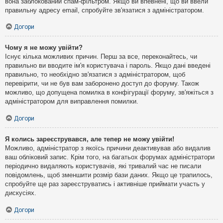
вона заблокований спам-фільтром. Якщо ви впевнені, що ви ввели
правильну адресу email, спробуйте зв'язатися з адміністратором.
Догори
Чому я не можу увійти?
Існує кілька можливих причин. Перш за все, переконайтесь, чи
правильно ви вводите ім'я користувача і пароль. Якщо дані введені
правильно, то необхідно зв'язатися з адміністратором, щоб
перевірити, чи не був вам заборонено доступ до форуму. Також
можливо, що допущена помилка в конфігурації форуму, зв'яжіться з
адміністратором для виправлення помилки.
Догори
Я колись зареєструвався, але тепер не можу увійти!
Можливо, адміністратор з якоїсь причини деактивував або видалив
ваш обліковий запис. Крім того, на багатьох форумах адміністратори
періодично видаляють користувачів, які тривалий час не писали
повідомлень, щоб зменшити розмір бази даних. Якщо це трапилось,
спробуйте ще раз зареєструватись і активніше приймати участь у
дискусіях.
Догори