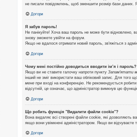
не писали повідомлень, щоб зменшити розмір бази даних. Я
Догори
Я забув пароль!
Не панікуйте! Хоча ваш пароль не може бути відновлено, в
знову зможете увійти на форум.
Якщо не вдалося отримати новий пароль, зв'яжіться з адмі
Догори
Чому мені постійно доводиться вводити ім’я і пароль?
Якщо ви не ставите галочку напроти пункту
Запам'ятати 
інший не зміг використати ваш обліковий запис. Для того щ
мене
при вході на конференцію. Не рекомендується робити це
відсутній, це означає, що адміністратор вимкнув цю функці
Догори
Що робить функція "Видалити файли cookie"?
Вона видаляє всі створені файли cookie, які дозволяють ва
якщо вони увімкнені адміністратором. Якщо ви відчуваєте 
Догори