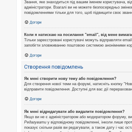
Звання, яке знаходиться під вашим іменем користувача, ві
адміністратори. Взагалі ви не можете безпосередньо змін
повідомленнями тільки для того, щоб підвищити своє званн
Догори
Коли я натискаю на посилання "email", від мене вимага
Тільки зареєстровані користувачі можуть відправляти emai
запобігти зловживанню поштовою системою анонімними ко
Догори
Створення повідомлень
Як мені створити нову тему або повідомлення?
Для створення нової теми на форумі, натисніть кнопку "Нов
відправити повідомлення. Доступні для вас дії перерахован
Догори
Як мені відредагувати або видалити повідомлення?
Якщо ви не є адміністратором або модератором форуму, ви
Редагувати
у відповідному повідомленні, інколи лише прот
показує скільки разів ви редагували, а також дату і час о