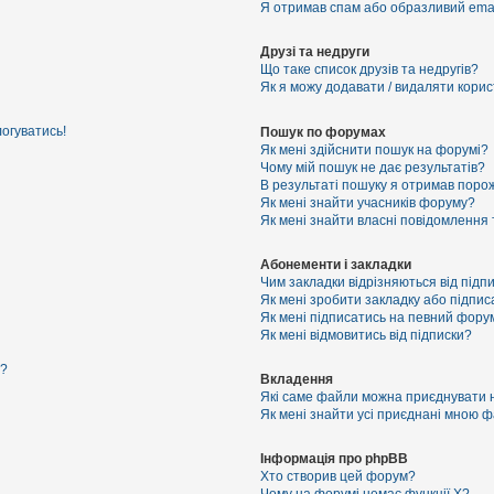
Я отримав спам або образливий email
Друзі та недруги
Що таке список друзів та недругів?
Як я можу додавати / видаляти корист
логуватись!
Пошук по форумах
Як мені здійснити пошук на форумі?
Чому мій пошук не дає результатів?
В результаті пошуку я отримав порож
Як мені знайти учасників форуму?
Як мені знайти власні повідомлення
Абонементи і закладки
Чим закладки відрізняються від підп
Як мені зробити закладку або підпи
Як мені підписатись на певний фору
Як мені відмовитись від підписки?
я?
Вкладення
Які саме файли можна приєднувати 
Як мені знайти усі приєднані мною 
Інформація про phpBB
Хто створив цей форум?