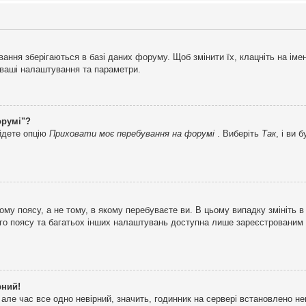
ня зберігаються в базі даних форуму. Щоб змінити їх, клацніть на імені 
і ваші налаштування та параметри.
орумі"?
айдете опцію
Приховати моє перебування на форумі
. Виберіть
Так
, і ви
му поясу, а не тому, в якому перебуваєте ви. В цьому випадку змініть в
вого поясу та багатьох інших налаштувань доступна лише зареєстрованим
рний!
але час все одно невірний, значить, годинник на сервері встановлено н