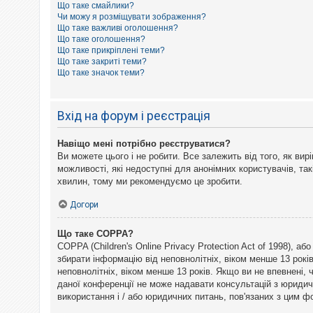
Що таке смайлики?
к
Чи можу я розміщувати зображення?
Що таке важливі оголошення?
Що таке оголошення?
Д
Що таке прикріплені теми?
о
Що таке закриті теми?
п
Що таке значок теми?
о
м
о
г
Вхід на форум і реєстрація
а
Навіщо мені потрібно реєструватися?
Ви можете цього і не робити. Все залежить від того, як ви
можливості, які недоступні для анонімних користувачів, так
хвилин, тому ми рекомендуємо це зробити.
Догори
Що таке COPPA?
COPPA (Children's Online Privacy Protection Act of 1998), а
збирати інформацію від неповнолітніх, віком менше 13 рокі
неповнолітніх, віком менше 13 років. Якщо ви не впевнені,
даної конференції не може надавати консультацій з юридични
використання і / або юридичних питань, пов'язаних з цим 