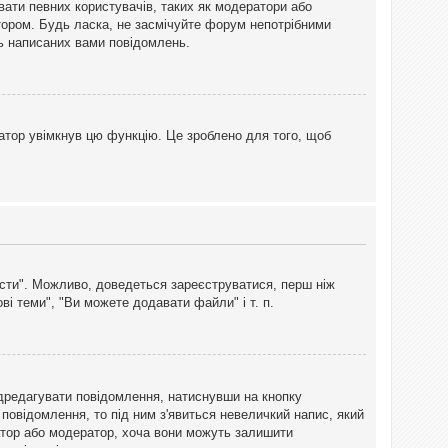
вати певних користувачів, таких як модератори або
тором. Будь ласка, не засмічуйте форум непотрібними
ть написаних вами повідомлень.
атор увімкнув цю функцію. Це зроблено для того, щоб
вісти". Можливо, доведеться зареєструватися, перш ніж
і теми", "Ви можете додавати файли" і т. п.
дредагувати повідомлення, натиснувши на кнопку
повідомлення, то під ним з'явиться невеличкий напис, який
тратор або модератор, хоча вони можуть залишити