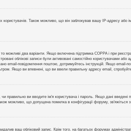
користувачів. Також можливо, що він заблокував вашу IP-адресу або ім
і, то можливі два варіанти. Якщо включена підтримка COPPA і при реєстр
стровані облікові записи були активовані самостійно користувачами або 
лано email-повідомлення поштою, дотримуйтесь інструкцій. Якщо email-п
тром. Якщо ви впевнені, що ви ввели правильну адресу email, спробуйте 
 чи правильно ви вводите ім'я користувача і пароль. Якщо дані введені п
Також можливо, що допущена помилка в конфігурації форуму, зв'яжіться 
видалив ваш обліковий запис. Крім того, на багатьох форумах адміністра