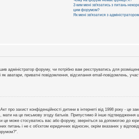
Чому на форумі немає функції X?
З ким мені зв'язатись з питань некор
цим форумом?
Як мені зв'язатися з адміністраторо
рішив адміністратор форуму, чи потрібно вам реєструватись для розміщен
і як аватари, приватні повідомлення, відсилання email-повідомлень, участ
бо Акт про захист конфіденційності дитини в інтернеті від 1998 року - це 
в, мати на це письмову згоду батьків. Припустимо й інше підтвердження щ
 чи це може стосуватись вас або форуму, зверніться за допомогою до юри
х питань і не є об'єктом юридичних відносин, окрім вказаних у відповіді
форумом?".