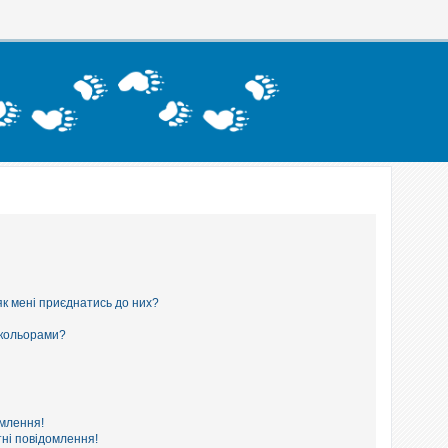
як мені приєднатись до них?
 кольорами?
омлення!
ні повідомлення!