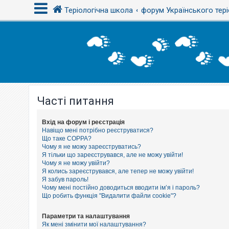
Теріологічна школа
форум Українського тері
В
х
і
д
Часті питання
Р
е
є
с
Вхід на форум і реєстрація
т
Навіщо мені потрібно реєструватися?
р
Що таке COPPA?
а
Чому я не можу зареєструватись?
ц
Я тільки що зареєструвався, але не можу увійти!
і
Чому я не можу увійти?
я
Я колись зареєструвався, але тепер не можу увійти!
Я забув пароль!
Чому мені постійно доводиться вводити ім’я і пароль?
Т
Що робить функція "Видалити файли cookie"?
е
м
и
Параметри та налаштування
б
Як мені змінити мої налаштування?