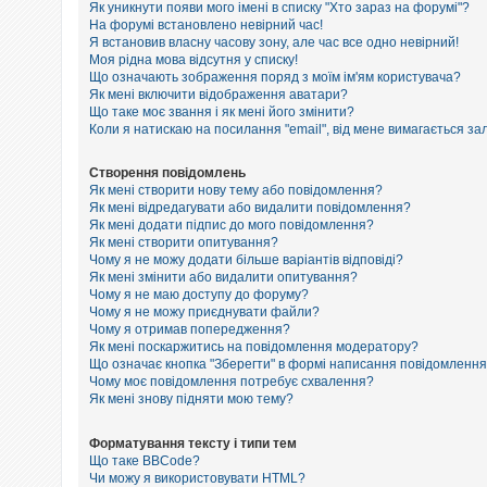
е
Як уникнути появи мого імені в списку "Хто зараз на форумі"?
з
На форумі встановлено невірний час!
в
Я встановив власну часову зону, але час все одно невірний!
і
Моя рідна мова відсутня у списку!
д
п
Що означають зображення поряд з моїм ім'ям користувача?
о
Як мені включити відображення аватари?
в
Що таке моє звання і як мені його змінити?
і
Коли я натискаю на посилання "email", від мене вимагається за
д
е
й
Створення повідомлень
Як мені створити нову тему або повідомлення?
Як мені відредагувати або видалити повідомлення?
Як мені додати підпис до мого повідомлення?
А
к
Як мені створити опитування?
т
Чому я не можу додати більше варіантів відповіді?
и
Як мені змінити або видалити опитування?
в
Чому я не маю доступу до форуму?
н
Чому я не можу приєднувати файли?
і
Чому я отримав попередження?
т
Як мені поскаржитись на повідомлення модератору?
е
м
Що означає кнопка "Зберегти" в формі написання повідомленн
и
Чому моє повідомлення потребує схвалення?
Як мені знову підняти мою тему?
П
Форматування тексту і типи тем
о
Що таке BBCode?
ш
Чи можу я використовувати HTML?
у