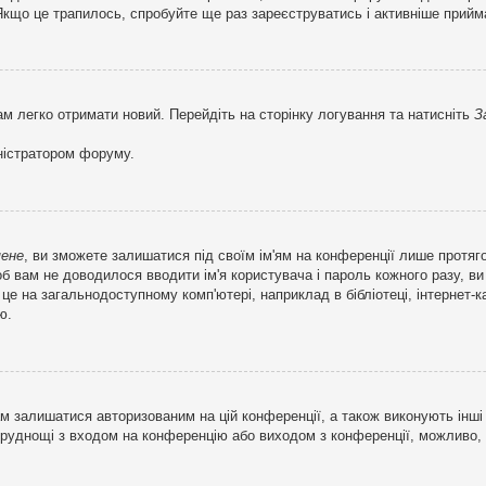
кщо це трапилось, спробуйте ще раз зареєструватись і активніше прийма
ам легко отримати новий. Перейдіть на сторінку логування та натисніть
З
ністратором форуму.
мене
, ви зможете залишатися під своїм ім'ям на конференції лише протяг
об вам не доводилося вводити ім'я користувача і пароль кожного разу, 
 на загальнодоступному комп'ютері, наприклад в бібліотеці, інтернет-ка
ю.
м залишатися авторизованим на цій конференції, а також виконують інші 
труднощі з входом на конференцію або виходом з конференції, можливо,