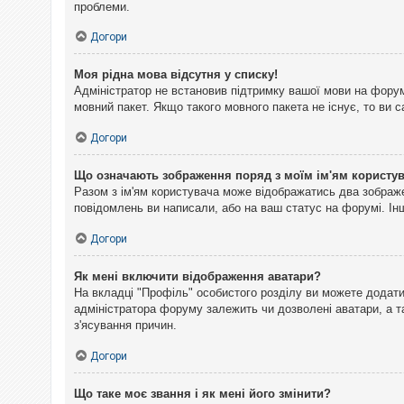
проблеми.
Догори
Моя рідна мова відсутня у списку!
Адміністратор не встановив підтримку вашої мови на форум
мовний пакет. Якщо такого мовного пакета не існує, то ви
Догори
Що означають зображення поряд з моїм ім'ям користу
Разом з ім'ям користувача може відображатись два зображен
повідомлень ви написали, або на ваш статус на форумі. Інш
Догори
Як мені включити відображення аватари?
На вкладці "Профіль" особистого розділу ви можете додати 
адміністратора форуму залежить чи дозволені аватари, а т
з'ясування причин.
Догори
Що таке моє звання і як мені його змінити?