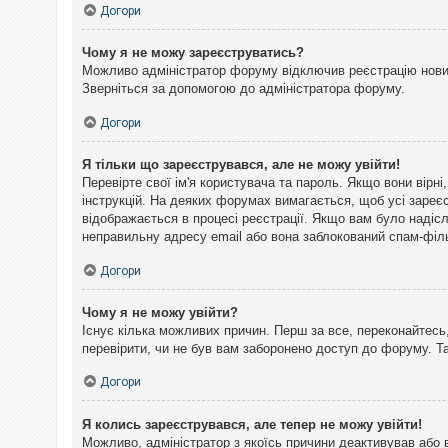
Догори
Чому я не можу зареєструватись?
Можливо адміністратор форуму відключив реєстрацію нових 
Зверніться за допомогою до адміністратора форуму.
Догори
Я тільки що зареєструвався, але не можу увійти!
Перевірте свої ім'я користувача та пароль. Якщо вони вірн
інструкцій. На деяких форумах вимагається, щоб усі зареє
відображається в процесі реєстрації. Якщо вам було надіс
неправильну адресу email або вона заблокований спам-філь
Догори
Чому я не можу увійти?
Існує кілька можливих причин. Перш за все, переконайтесь,
перевірити, чи не був вам заборонено доступ до форуму. 
Догори
Я колись зареєструвався, але тепер не можу увійти!
Можливо, адміністратор з якоїсь причини деактивував або 