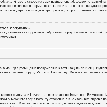
дображає кількість створених вами повідомлень або дозволяє ідентифіку
ювати жодне звання на форумі, оскільки вони встановлюються адміністра
я. За це модератори чи адміністратори можуть просто зменшити кількіс
ється залогуватись!
l-повідомлення на форумі через вбудовану форму, і лише якщо адміністр
ристувачами.
а тема". Для розміщення повідомлення в темі клацніть по кнопці "Відпо
і внизу сторінки форуму або теми. Наприклад: "Ви можете створювати нов
 можете редагувати і видаляти лише власні повідомлення. Ви можете ві
ягом обмеженого часу з моменту створення. Якщо хтось вже відповів на 
станньої з них. Воно не з'явиться, якщо повідомлення редагував адмініс