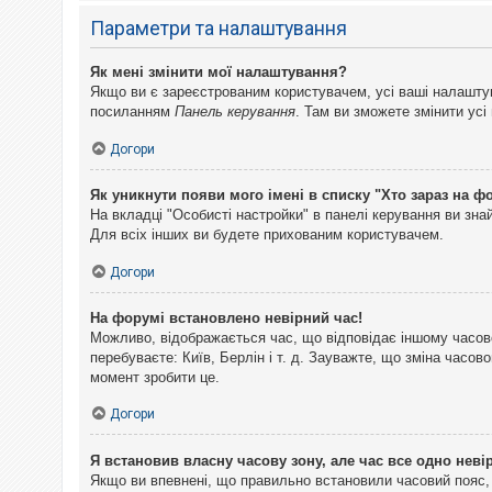
Параметри та налаштування
Як мені змінити мої налаштування?
Якщо ви є зареєстрованим користувачем, усі ваші налаштуван
посиланням
Панель керування
. Там ви зможете змінити ус
Догори
Як уникнути появи мого імені в списку "Хто зараз на ф
На вкладці "Особисті настройки" в панелі керування ви зн
Для всіх інших ви будете прихованим користувачем.
Догори
На форумі встановлено невірний час!
Можливо, відображається час, що відповідає іншому часово
перебуваєте: Київ, Берлін і т. д. Зауважте, що зміна часо
момент зробити це.
Догори
Я встановив власну часову зону, але час все одно неві
Якщо ви впевнені, що правильно встановили часовий пояс, 