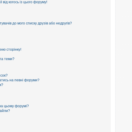
 від когось із цього форуму!
увачів до мого списку друзів або недругів?
ню сторінку!
 та теми?
исок?
сатись на певні форуми?
м?
на цьому форумі?
файли?