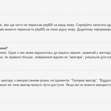
і, або ще ніхто не переклав phpBB на вашу мову. Спробуйте запитати ад
 самі можете перекласти phpBB на свою рідну мову. Додаткову інформаці
вача?
ня. Одне з них може відноситись до вашого звання, зазвичай у вигляді зі
е, як правило більше, зображення відомо як "аватара", унікальне для к
аватару з використанням різних інструментів: "Галерея аватар", "Відда
акож які типи аватар можуть бути доступні. Якщо ви не можете використо