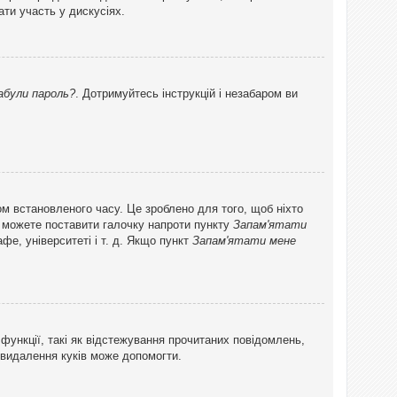
ти участь у дискусіях.
абули пароль?
. Дотримуйтесь інструкцій і незабаром ви
ом встановленого часу. Це зроблено для того, щоб ніхто
ви можете поставити галочку напроти пункту
Запам'ятати
фе, університеті і т. д. Якщо пункт
Запам'ятати мене
функції, такі як відстежування прочитаних повідомлень,
 видалення куків може допомогти.