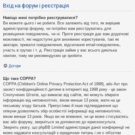
Вхід на форум і реєстрація
Навіщо мені потрібно реєструватися?
Ви можете цього і не робити. Все залежить від того, як вирішив
адміністратор форуму, чи потрібно вам реєструватись для
розміщення повідомлень, чи ні. Проте реєстрація дає вам додаткові
можливості, які недоступні для анонімних користувачів, такі як
аватари, приватні повідомлення, відсилання email-повідомлень,
участь в групах і т. д. Реєстрація займе у вас всього декілька
хвилин, тому ми рекомендуємо це зробити.
Догори
Що таке COPPA?
COPPA (Children's Online Privacy Protection Act of 1998), або Акт про
захист конфіденційності дитини в інтернеті від 1998 року - це закон
Сполучених Штатів, що вимагає від сайтів, які можуть збирати
інформацію від неповнолітніх, віком менше 13 років, мати на це
письмову згоду батьків. Припустимо й інше підтвердження що
опікуни дозволяють збір особистої інформації від неповнолітніх,
віком менше 13 років. Якщо ви не впевнені, чи це може стосуватись
вас або форуму, зверніться за допомогою до юрисконсульта.
Зверніть увагу, що phpBB Limited адміністрація даної конференції не
може надавати консультацій з юридичних питань і не є об'єктом