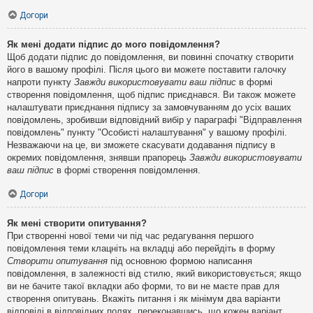
Догори
Як мені додати підпис до мого повідомлення?
Щоб додати підпис до повідомлення, ви повинні спочатку створити
його в вашому профілі. Після цього ви можете поставити галочку
напроти пункту
Завжди використовувати ваш підпис
в формі
створення повідомлення, щоб підпис приєднався. Ви також можете
налаштувати приєднання підпису за замовчуванням до усіх ваших
повідомлень, зробивши відповідний вибір у параграфі "Відправлення
повідомлень" пункту "Особисті налаштування" у вашому профілі.
Незважаючи на це, ви зможете скасувати додавання підпису в
окремих повідомлення, знявши прапорець
Завжди використовувати
ваш підпис
в формі створення повідомлення.
Догори
Як мені створити опитування?
При створенні нової теми чи під час редагування першого
повідомлення теми клацніть на вкладці або перейдіть в форму
Створити опитування
під основною формою написання
повідомлення, в залежності від стилю, який використовується; якщо
ви не бачите такої вкладки або форми, то ви не маєте прав для
створення опитувань. Вкажіть питання і як мінімум два варіанти
відповіді в відповідних полях, переконавшись, що кожен варіант