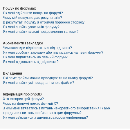
Пошук по форумах
Як мені здійснити пошук на форумі?
Чому мій пошук не дає результатів?
В результаті пошуку я отримав порожню сторінку!
Як мені знайти учасників форуму?
Як мені знайти власні повідомлення та теми?
Абонементи і закладки
Чим закладки відрізняються від підписок?
Як мені зробити закладку або підписатись на певні форуми?
Як мені підписатись на певний форум?
Як мені відмовитись від підписки?
Вкладення
Які саме файли можна приєднувати на цьому форумі?
Як мені знайти усі приєднані мною файли?
Інформація про phpBB
Хто створив цей форум?
Чому на форумі немає функції X?
З ким мені зв'язатись з питань некоректного використання і / або
юридичних питань, пов'язаних з цим форумом?
Як мені зв'язатися з адміністратором конференції?