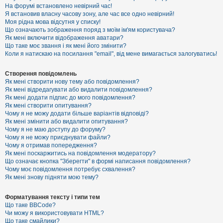
е
На форумі встановлено невірний час!
з
Я встановив власну часову зону, але час все одно невірний!
в
і
Моя рідна мова відсутня у списку!
д
Що означають зображення поряд з моїм ім'ям користувача?
п
Як мені включити відображення аватари?
о
Що таке моє звання і як мені його змінити?
в
Коли я натискаю на посилання "email", від мене вимагається залогуватись!
і
д
е
Створення повідомлень
й
Як мені створити нову тему або повідомлення?
Як мені відредагувати або видалити повідомлення?
Як мені додати підпис до мого повідомлення?
А
Як мені створити опитування?
к
Чому я не можу додати більше варіантів відповіді?
т
Як мені змінити або видалити опитування?
и
Чому я не маю доступу до форуму?
в
Чому я не можу приєднувати файли?
н
Чому я отримав попередження?
і
т
Як мені поскаржитись на повідомлення модератору?
е
Що означає кнопка "Зберегти" в формі написання повідомлення?
м
Чому моє повідомлення потребує схвалення?
и
Як мені знову підняти мою тему?
Форматування тексту і типи тем
П
Що таке BBCode?
о
Чи можу я використовувати HTML?
ш
Що таке смайлики?
у