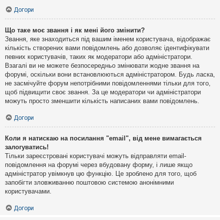
Догори
Що таке моє звання і як мені його змінити?
Звання, яке знаходиться під вашим іменем користувача, відображає
кількість створених вами повідомлень або дозволяє ідентифікувати
певних користувачів, таких як модератори або адміністратори.
Взагалі ви не можете безпосередньо змінювати жодне звання на
форумі, оскільки вони встановлюються адміністратором. Будь ласка,
не засмічуйте форум непотрібними повідомленнями тільки для того,
щоб підвищити своє звання. За це модератори чи адміністратори
можуть просто зменшити кількість написаних вами повідомлень.
Догори
Коли я натискаю на посилання "email", від мене вимагається
залогуватись!
Тільки зареєстровані користувачі можуть відправляти email-
повідомлення на форумі через вбудовану форму, і лише якщо
адміністратор увімкнув цю функцію. Це зроблено для того, щоб
запобігти зловживанню поштовою системою анонімними
користувачами.
Догори