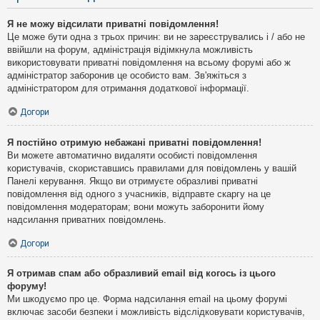
Я не можу відсилати приватні повідомлення!
Це може бути одна з трьох причин: ви не зареєструвались і / або не
ввійшли на форум, адміністрація відімкнула можливість
використовувати приватні повідомлення на всьому форумі або ж
адміністратор заборонив це особисто вам. Зв'яжіться з
адміністратором для отримання додаткової інформації.
Догори
Я постійно отримую небажані приватні повідомлення!
Ви можете автоматично видаляти особисті повідомлення
користувачів, скориставшись правилами для повідомлень у вашій
Панелі керування. Якщо ви отримуєте образливі приватні
повідомлення від одного з учасників, відправте скаргу на це
повідомлення модераторам; вони можуть заборонити йому
надсилання приватних повідомлень.
Догори
Я отримав спам або образливий email від когось із цього
форуму!
Ми шкодуємо про це. Форма надсилання email на цьому форумі
включає засоби безпеки і можливість відслідковувати користувачів,