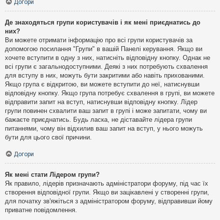
Догори
Де знаходяться групи користувачів і як мені приєднатись до
них?
Ви можете отримати інформацію про всі групи користувачів за
допомогою посилання "Групи" в вашій Панелі керування. Якщо ви
хочете вступити в одну з них, натисніть відповідну кнопку. Однак не
всі групи є загальнодоступними. Деякі з них потребують схвалення
для вступу в них, можуть бути закритими або навіть прихованими.
Якщо група є відкритою, ви можете вступити до неї, натиснувши
відповідну кнопку. Якщо група потребує схвалення в групі, ви можете
відправити запит на вступ, натиснувши відповідну кнопку. Лідер
групи повинен схвалити ваш запит в групі і може запитати, чому ви
бажаєте приєднатись. Будь ласка, не діставайте лідера групи
питаннями, чому він відхилив ваш запит на вступ, у нього можуть
бути для цього свої причини.
Догори
Як мені стати Лідером групи?
Як правило, лідерів призначають адміністратори форуму, під час їх
створення відповідної групи. Якщо ви зацікавлені у створенні групи,
для початку зв'яжіться з адміністратором форуму, відправивши йому
приватне повідомлення.