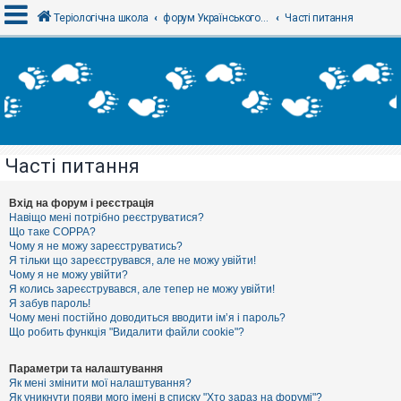
Теріологічна школа
форум Українського теріологічного товариства
Часті питання
В
х
і
д
Часті питання
Р
е
є
Вхід на форум і реєстрація
с
Навіщо мені потрібно реєструватися?
т
Що таке COPPA?
р
Чому я не можу зареєструватись?
а
Я тільки що зареєструвався, але не можу увійти!
ц
Чому я не можу увійти?
і
я
Я колись зареєструвався, але тепер не можу увійти!
Я забув пароль!
Чому мені постійно доводиться вводити ім’я і пароль?
Що робить функція "Видалити файли cookie"?
Т
е
м
Параметри та налаштування
и
Як мені змінити мої налаштування?
б
Як уникнути появи мого імені в списку "Хто зараз на форумі"?