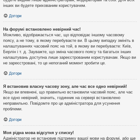
інших ви будете прихованим користувачем.
Догори
На форумі встановлено невірний час!
Можливо, відображається час, що відповідає іншому часовому
поясу, а не тому, в якому перебуваєте ви. В цьому випадку змініть в
налаштуваннях часовий пояс на той, в якому ви перебуваєте: Київ,
Берлін і т. д. Зауважте, що зміна часового поясу та багатьох інших
налаштувань доступна лише зареєстрованим користувачам. Якщо ви
не зареєстровані, то це непоганий момент зробити це.
Догори
Я встановив власну часову зону, але час все одно невірний!
Якщо ви впевнені, що правильно встановили часовий пояс, але час
все одно невірний, значить, годинник на сервері встановлено
неправильно. Повідомте про це адміністратора для усунення
проблеми.
Догори
Моя рідна мова відсутня у списку!
Адміністратор не встановив підтримку вашої мови на форумі, або ще