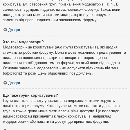
користувачам, створення груп, призначення модераторів і т. п., В
залежності від прав, наданих їм засновником форуму. Також вони
володіють усіма можливостями модераторів в усіх форумах,
залежно від прав, наданих ним засновником форуму.
Догори
Хто такі модератори?
Модератори - це користувачі (або групи користувачів), які щодня
стежать за роботою форуму. Вони мають можливості редагування та
видалення повідомлень, закриття, відкриття, переміщення,
видалення та об'єднання тем на форумі, за який вони відповідають.
Основне завдання модераторів - не допускати відхилень від тем
(оффтопік) та розміщень образливих повідомлень.
Догори
Що таке групи користувачів?
Групи ділять спільноту учасників на підрозділи, якими керують
адміністратори форуму. Кожен учасник може належати до кількох
груп, а кожна група може мати власні рівні доступу. Це полегшує
адміністраторам призначити кількох користувачів, наприклад,
модераторами або надати їм доступ до приватних форумів.