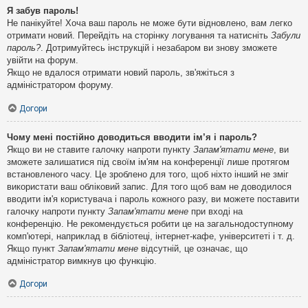
Я забув пароль!
Не панікуйте! Хоча ваш пароль не може бути відновлено, вам легко
отримати новий. Перейдіть на сторінку логування та натисніть
Забули
пароль?
. Дотримуйтесь інструкцій і незабаром ви знову зможете
увійти на форум.
Якщо не вдалося отримати новий пароль, зв'яжіться з
адміністратором форуму.
Догори
Чому мені постійно доводиться вводити ім’я і пароль?
Якщо ви не ставите галочку напроти пункту
Запам'ятати мене
, ви
зможете залишатися під своїм ім'ям на конференції лише протягом
встановленого часу. Це зроблено для того, щоб ніхто інший не зміг
використати ваш обліковий запис. Для того щоб вам не доводилося
вводити ім'я користувача і пароль кожного разу, ви можете поставити
галочку напроти пункту
Запам'ятати мене
при вході на
конференцію. Не рекомендується робити це на загальнодоступному
комп'ютері, наприклад в бібліотеці, інтернет-кафе, університеті і т. д.
Якщо пункт
Запам'ятати мене
відсутній, це означає, що
адміністратор вимкнув цю функцію.
Догори