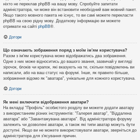
ніхто не переклав phpBB на вашу мову. Спробуйте запитати
адміністратора, чи може він встановити необхідний вам мовний пакет.
Якщо такого мовного пакета не існує, то ви самі можете перекласти
phpBB на свою рідну мову. Додаткову інформацію ви можете
отримати на сайті
phpBB
®.
Догори
Що означають зображення поряд з моїм ім'ям користувача?
Разом з ім'ям користувача може відображатись два зображення.
Одне з них може відноситись до вашого звання, зазвичай у вигляді
зірочок, блоків чи крапок, які вказують на те, скільки повідомлень ви
написали, або на ваш статус на форумі. Інше, як правило більше,
зображення відомо як "аватара", унікальне для кожного користувача.
Догори
Як мені включити відображення аватари?
На вкладці "Профіль" особистого розділу ви можете додати аватару
з використанням різних інструментів: "Галерея аватар", "Віддалена
аватара" або "Завантажувана аватара". Від адміністратора форуму
залежить чи дозволені аватари, а також які типи аватар можуть бути
доступні. Якщо ви не можете використовувати аватари, зверніться до
адміністратора для з'ясування причин.