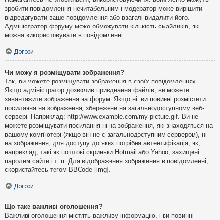
зробити повідомлення нечитабельним і модератор може вирішити
відредагувати ваше повідомлення або взагалі видалити його.
Адміністратор форуму може обмежувати кількість смайликів, які
можна використовувати в повідомленні.
Догори
Чи можу я розміщувати зображення?
Так, ви можете розміщувати зображення в своїх повідомленнях.
Якщо адміністратор дозволив приєднання файлів, ви можете
завантажити зображення на форум. Якщо ні, ви повинні розмістити
посилання на зображення, збережене на загальнодоступному веб-
сервері. Наприклад: http://www.example.com/my-picture.gif. Ви не
можете розміщувати посилання ні на зображення, які знаходяться на
вашому комп'ютері (якщо він не є загальнодоступним сервером), ні
на зображення, для доступу до яких потрібна автентифікація, як,
наприклад, такі як поштові скриньки Hotmail або Yahoo, захищені
паролем сайти і т. п. Для відображення зображення в повідомленні,
скористайтесь тегом BBCode [img].
Догори
Що таке важливі оголошення?
Важливі оголошення містять важливу інформацію, і ви повинні