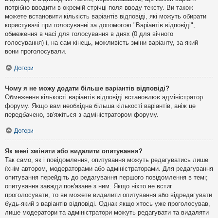
потрібно вводити в окремій стрічці поля вводу тексту. Ви також
можете встановити кількість варіантів відповіді, які можуть обирати
користувачі при голосуванні за допомогою "Варіантів відповіді",
обмеження в часі для голосування в днях (0 для вічного
голосування) і, на сам кінець, можливість зміни варіанту, за який
вони проголосували.
Догори
Чому я не можу додати більше варіантів відповіді?
Обмеження кількості варіантів відповіді встановлює адміністратор
форуму. Якщо вам необхідна більша кількості варіантів, аніж це
передбачено, зв'яжіться з адміністратором форуму.
Догори
Як мені змінити або видалити опитування?
Так само, як і повідомлення, опитування можуть редагуватись лише
їхнім автором, модераторами або адміністраторами. Для редагування
опитування перейдіть до редагування першого повідомлення в темі;
опитування завжди пов'язане з ним. Якщо ніхто не встиг
проголосувати, то ви можете видалити опитування або відредагувати
будь-який з варіантів відповіді. Однак якщо хтось уже проголосував,
лише модератори та адміністратори можуть редагувати та видаляти