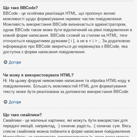
Що таке BBCode?
BBCode - це особлива реалізація HTML, що пропонує великі
можливості щодо форматування окремих частин повідомлення.
Можливість використання BBCode визначається адміністратором,
однак BBCode також може бути відключений на рівні повідомлення в
кожній формі написання. BBCode схожий за стилем на HTML, теги
оточуються квадратними дужками [ і ], а не в < і > ;. За додатковою
інформацією про BBCode зверніться до керівництва з BBCode, яка
доступна з форми написання повідомлення.
Догори
Чи можу я використовувати HTML?
Ні. На цьому форумі неможливе написання та обробка HTML-коду в
повідомленнях. Більшість можливостей HTML для форматування
тексту може бути реалізована за допомогою використання BBCode.
Догори
Що таке смайлики?
Смайлики - це маленькі картинки, які можуть бути використані для
передачі емоцій, наприклад, :) означає радість, :( означає сум. Весь
список смайликів можна побачити в формі написання повідомлення.
Намагайтесь не зловживати, використовуючи їх: вони легко можуть