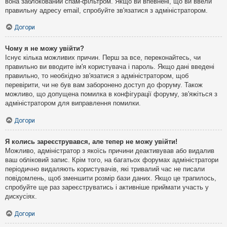
вона заблокований спам-фільтром. Якщо ви впевнені, що ви ввели
правильну адресу email, спробуйте зв'язатися з адміністратором.
Догори
Чому я не можу увійти?
Існує кілька можливих причин. Перш за все, переконайтесь, чи
правильно ви вводите ім'я користувача і пароль. Якщо дані введені
правильно, то необхідно зв'язатися з адміністратором, щоб
перевірити, чи не був вам заборонено доступ до форуму. Також
можливо, що допущена помилка в конфігурації форуму, зв'яжіться з
адміністратором для виправлення помилки.
Догори
Я колись зареєструвався, але тепер не можу увійти!
Можливо, адміністратор з якоїсь причини деактивував або видалив
ваш обліковий запис. Крім того, на багатьох форумах адміністратори
періодично видаляють користувачів, які тривалий час не писали
повідомлень, щоб зменшити розмір бази даних. Якщо це трапилось,
спробуйте ще раз зареєструватись і активніше приймати участь у
дискусіях.
Догори