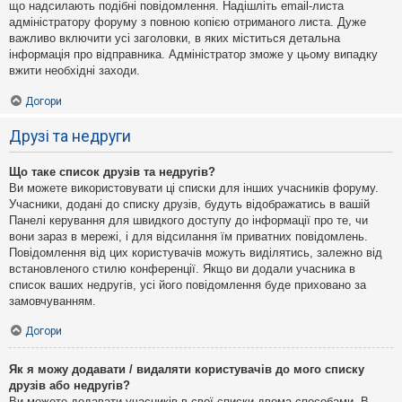
що надсилають подібні повідомлення. Надішліть email-листа
адміністратору форуму з повною копією отриманого листа. Дуже
важливо включити усі заголовки, в яких міститься детальна
інформація про відправника. Адміністратор зможе у цьому випадку
вжити необхідні заходи.
Догори
Друзі та недруги
Що таке список друзів та недругів?
Ви можете використовувати ці списки для інших учасників форуму.
Учасники, додані до списку друзів, будуть відображатись в вашій
Панелі керування для швидкого доступу до інформації про те, чи
вони зараз в мережі, і для відсилання їм приватних повідомлень.
Повідомлення від цих користувачів можуть виділятись, залежно від
встановленого стилю конференції. Якщо ви додали учасника в
список ваших недругів, усі його повідомлення буде приховано за
замовчуванням.
Догори
Як я можу додавати / видаляти користувачів до мого списку
друзів або недругів?
Ви можете додавати учасників в свої списки двома способами. В