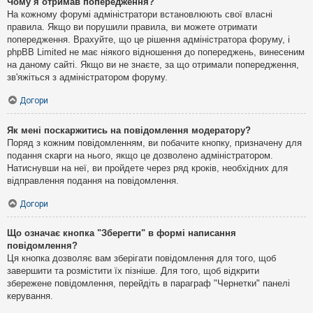
Чому я отримав попередження?
На кожному форумі адміністратори встановлюють свої власні
правила. Якщо ви порушили правила, ви можете отримати
попередження. Врахуйте, що це рішення адміністратора форуму, і
phpBB Limited не має ніякого відношення до попереджень, винесеним
на даному сайті. Якщо ви не знаєте, за що отримали попередження,
зв'яжіться з адміністратором форуму.
Догори
Як мені поскаржитись на повідомлення модератору?
Поряд з кожним повідомленням, ви побачите кнопку, призначену для
подання скарги на нього, якщо це дозволено адміністратором.
Натиснувши на неї, ви пройдете через ряд кроків, необхідних для
відправлення подання на повідомлення.
Догори
Що означає кнопка "Зберегти" в формі написання
повідомлення?
Ця кнопка дозволяє вам зберігати повідомлення для того, щоб
завершити та розмістити їх пізніше. Для того, щоб відкрити
збережене повідомлення, перейдіть в параграф "Чернетки" панелі
керування.