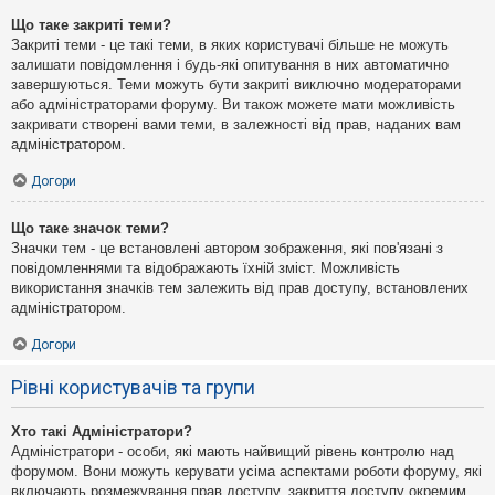
Що таке закриті теми?
Закриті теми - це такі теми, в яких користувачі більше не можуть
залишати повідомлення і будь-які опитування в них автоматично
завершуються. Теми можуть бути закриті виключно модераторами
або адміністраторами форуму. Ви також можете мати можливість
закривати створені вами теми, в залежності від прав, наданих вам
адміністратором.
Догори
Що таке значок теми?
Значки тем - це встановлені автором зображення, які пов'язані з
повідомленнями та відображають їхній зміст. Можливість
використання значків тем залежить від прав доступу, встановлених
адміністратором.
Догори
Рівні користувачів та групи
Хто такі Адміністратори?
Адміністратори - особи, які мають найвищий рівень контролю над
форумом. Вони можуть керувати усіма аспектами роботи форуму, які
включають розмежування прав доступу, закриття доступу окремим