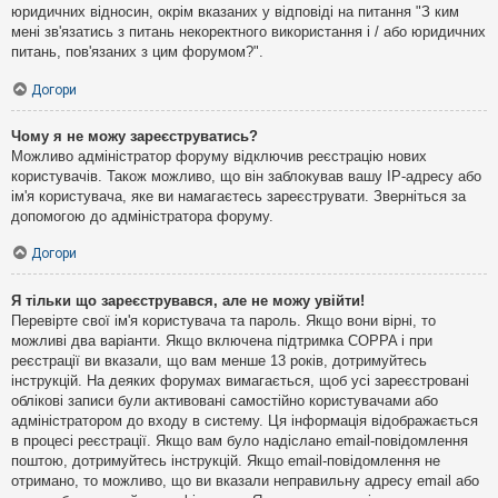
юридичних відносин, окрім вказаних у відповіді на питання "З ким
мені зв'язатись з питань некоректного використання і / або юридичних
питань, пов'язаних з цим форумом?".
Догори
Чому я не можу зареєструватись?
Можливо адміністратор форуму відключив реєстрацію нових
користувачів. Також можливо, що він заблокував вашу IP-адресу або
ім'я користувача, яке ви намагаєтесь зареєструвати. Зверніться за
допомогою до адміністратора форуму.
Догори
Я тільки що зареєструвався, але не можу увійти!
Перевірте свої ім'я користувача та пароль. Якщо вони вірні, то
можливі два варіанти. Якщо включена підтримка COPPA і при
реєстрації ви вказали, що вам менше 13 років, дотримуйтесь
інструкцій. На деяких форумах вимагається, щоб усі зареєстровані
облікові записи були активовані самостійно користувачами або
адміністратором до входу в систему. Ця інформація відображається
в процесі реєстрації. Якщо вам було надіслано email-повідомлення
поштою, дотримуйтесь інструкцій. Якщо email-повідомлення не
отримано, то можливо, що ви вказали неправильну адресу email або