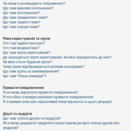
к
Чи можу я розміщувати зображення?
Що таке важливі оголошення?
Що таке оголошення?
Що таке прикріплені теми?
Д
Що таке закриті теми?
о
Що таке значок теми?
п
о
м
Рівні користувачів та групи
о
Хто такі Адміністратори?
г
Хто такі модератори?
а
Що таке групи користувачів?
Де знаходяться групи користувачів і як мені приєднатись до них?
Як мені стати Лідером групи?
Чому групи відображаються різними кольорами?
Що таке група за замовчуванням?
Що таке "Наша команда"?
Приватні повідомлення
Я не можу відсилати приватні повідомлення!
Я постійно отримую небажані приватні повідомлення!
Я отримав спам або образливий email від когось із цього форуму!
Друзі та недруги
Що таке список друзів та недругів?
Як я можу додавати / видаляти користувачів до мого списку друзів або
недругів?