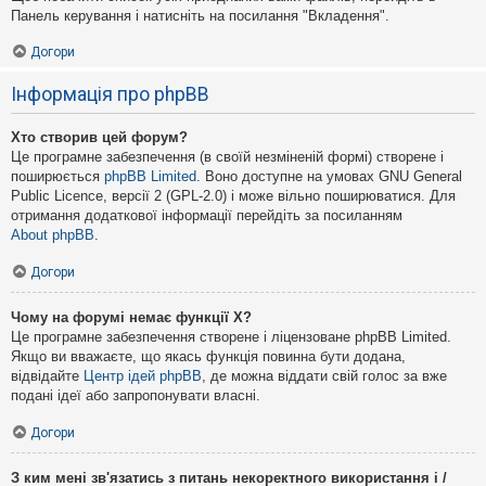
Панель керування і натисніть на посилання "Вкладення".
Догори
Інформація про phpBB
Хто створив цей форум?
Це програмне забезпечення (в своїй незміненій формі) створене і
поширюється
phpBB Limited
. Воно доступне на умовах GNU General
Public Licence, версії 2 (GPL-2.0) і може вільно поширюватися. Для
отримання додаткової інформації перейдіть за посиланням
About phpBB
.
Догори
Чому на форумі немає функції X?
Це програмне забезпечення створене і ліцензоване phpBB Limited.
Якщо ви вважаєте, що якась функція повинна бути додана,
відвідайте
Центр ідей phpBB
, де можна віддати свій голос за вже
подані ідеї або запропонувати власні.
Догори
З ким мені зв'язатись з питань некоректного використання і /