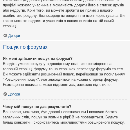
профілі кожного учасника є можливість додати його в список друзів
або недругів. Крім того, ви можете зробити це прямо з вашого
особистого розділу, безпосереднім введенням імені користувача. Ви
також можете видаляти учасників з ваших списків на тій самій
сторінці.
Догори
Пошук по форумах
Як мені здійснити пошук на форумі?
Введіть умови пошуку у відповідному полі, яке розміщене на
головній сторінці форуму та на сторінках перегляду форумів та тем.
Ви можете здійснити розширений пошук, перейшовши за посиланням
"Розширений пошук", яке знаходиться на кожній сторінці форуму.
Розміщення посилань може відрізнятись, залежно від стилю.
Догори
Чому мій пошук не дає результатів?
Ваш запит, можливо, був доволі невизначеним і включав багато
загальних слів, пошук за якими в phpBB не провадиться. Будьте
більш конкретні і скористайтесь можливостями розширеного пошуку.