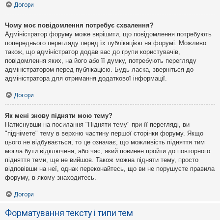
Догори
Чому моє повідомлення потребує схвалення?
Адміністратор форуму може вирішити, що повідомлення потребують
попереднього перегляду перед їх публікацією на форумі. Можливо
також, що адміністратор додав вас до групи користувачів,
повідомлення яких, на його або її думку, потребують перегляду
адміністратором перед публікацією. Будь ласка, зверніться до
адміністратора для отримання додаткової інформації.
Догори
Як мені знову підняти мою тему?
Натиснувши на посилання "Підняти тему" при її перегляді, ви
"піднімете" тему в верхню частину першої сторінки форуму. Якщо
цього не відбувається, то це означає, що можливість підняття тим
могла бути відключена, або час, який повинен пройти до повторного
підняття теми, ще не вийшов. Також можна підняти тему, просто
відповівши на неї, однак переконайтесь, що ви не порушуєте правила
форуму, в якому знаходитесь.
Догори
Форматування тексту і типи тем