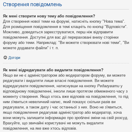
Створення повідомлень
Як мені створити нову тему або повідомлення?
Для створення нової теми на форумі, натисніть кнопку "Нова тема".
Для розміщення повідомлення в темі клацніть по кнопці "Відповісти".
Можливо, доведеться зареєструватися, перш ніж відправити
повідомлення. Доступні для вас дії перераховані внизу сторінки
форуму або теми. Наприклад: "Ви можете створювати нові теми", "Ви
можете додавати файли" і т. п.
Догори
Як мені відредагувати або видалити повідомлення?
Якщо ви не є адміністратором або модератором форуму, ви можете
редагувати і видаляти лише власні повідомлення. Ви можете
відредагувати повідомлення, натиснувши на кнопку
Редагувати
у
відповідному повідомленні, інколи лише протягом обмеженого часу з
моменту створення. Якщо хтось вже відповів на повідомлення, то під
ним з'явиться невеличкий напис, який показує скільки разів ви
редагували, а також дату і час останньої з них. Воно не з'явиться,
якщо повідомлення редагував адміністратор або модератор, хоча
вони можуть залишити інформацію про зроблені зміни на свій розсуд.
Врахуйте, що звичайні користувачі не можуть видалити
повідомлення, на яке вже хтось відповів.