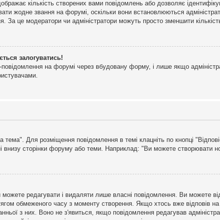
дображає кількість створених вами повідомлень або дозволяє ідентифіку
ювати жодне звання на форумі, оскільки вони встановлюються адміністра
я. За це модератори чи адміністратори можуть просто зменшити кількіс
ється залогуватись!
l-повідомлення на форумі через вбудовану форму, і лише якщо адміністр
ристувачами.
а тема". Для розміщення повідомлення в темі клацніть по кнопці "Відпо
і внизу сторінки форуму або теми. Наприклад: "Ви можете створювати нов
 можете редагувати і видаляти лише власні повідомлення. Ви можете ві
ягом обмеженого часу з моменту створення. Якщо хтось вже відповів на 
станньої з них. Воно не з'явиться, якщо повідомлення редагував адмініс