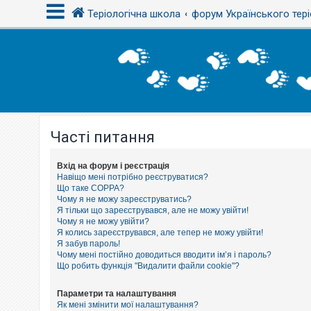
Теріологічна школа
форум Українського тері
В
х
і
д
Часті питання
Р
е
є
с
Вхід на форум і реєстрація
т
Навіщо мені потрібно реєструватися?
р
Що таке COPPA?
а
Чому я не можу зареєструватись?
ц
Я тільки що зареєструвався, але не можу увійти!
і
Чому я не можу увійти?
я
Я колись зареєструвався, але тепер не можу увійти!
Я забув пароль!
Чому мені постійно доводиться вводити ім’я і пароль?
Т
Що робить функція "Видалити файли cookie"?
е
м
и
Параметри та налаштування
б
Як мені змінити мої налаштування?