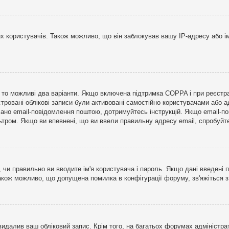
користувачів. Також можливо, що він заблокував вашу IP-адресу або ім
і, то можливі два варіанти. Якщо включена підтримка COPPA і при реєстр
стровані облікові записи були активовані самостійно користувачами або 
лано email-повідомлення поштою, дотримуйтесь інструкцій. Якщо email-п
тром. Якщо ви впевнені, що ви ввели правильну адресу email, спробуйте 
 чи правильно ви вводите ім'я користувача і пароль. Якщо дані введені п
Також можливо, що допущена помилка в конфігурації форуму, зв'яжіться 
видалив ваш обліковий запис. Крім того, на багатьох форумах адміністра