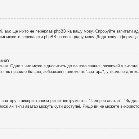
і, або ще ніхто не переклав phpBB на вашу мову. Спробуйте запитати ад
 самі можете перекласти phpBB на свою рідну мову. Додаткову інформаці
вача?
ня. Одне з них може відноситись до вашого звання, зазвичай у вигляді зі
е, як правило більше, зображення відомо як "аватара", унікальне для к
аватару з використанням різних інструментів: "Галерея аватар", "Відда
акож які типи аватар можуть бути доступні. Якщо ви не можете використо