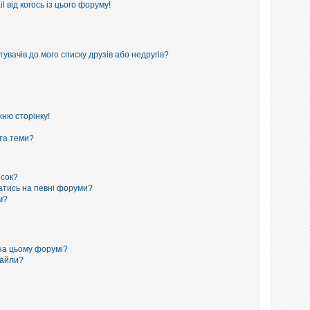
 від когось із цього форуму!
увачів до мого списку друзів або недругів?
ню сторінку!
 та теми?
исок?
сатись на певні форуми?
м?
на цьому форумі?
файли?