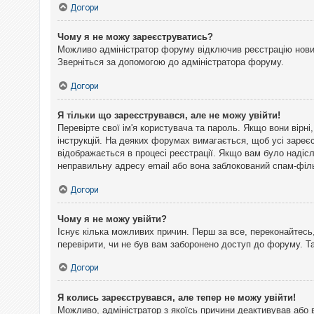
Догори
Чому я не можу зареєструватись?
Можливо адміністратор форуму відключив реєстрацію нових 
Зверніться за допомогою до адміністратора форуму.
Догори
Я тільки що зареєструвався, але не можу увійти!
Перевірте свої ім'я користувача та пароль. Якщо вони вірн
інструкцій. На деяких форумах вимагається, щоб усі зареє
відображається в процесі реєстрації. Якщо вам було надіс
неправильну адресу email або вона заблокований спам-філь
Догори
Чому я не можу увійти?
Існує кілька можливих причин. Перш за все, переконайтесь,
перевірити, чи не був вам заборонено доступ до форуму. 
Догори
Я колись зареєструвався, але тепер не можу увійти!
Можливо, адміністратор з якоїсь причини деактивував або 