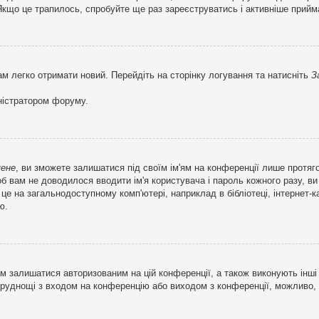
кщо це трапилось, спробуйте ще раз зареєструватись і активніше прийма
ам легко отримати новий. Перейдіть на сторінку логування та натисніть
З
ністратором форуму.
мене
, ви зможете залишатися під своїм ім'ям на конференції лише протяг
об вам не доводилося вводити ім'я користувача і пароль кожного разу, 
 на загальнодоступному комп'ютері, наприклад в бібліотеці, інтернет-ка
ю.
м залишатися авторизованим на цій конференції, а також виконують інші 
труднощі з входом на конференцію або виходом з конференції, можливо,