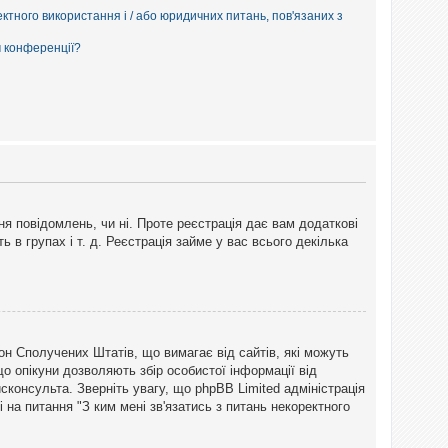
ектного використання і / або юридичних питань, пов'язаних з
м конференції?
ня повідомлень, чи ні. Проте реєстрація дає вам додаткові
ь в групах і т. д. Реєстрація займе у вас всього декілька
закон Сполучених Штатів, що вимагає від сайтів, які можуть
о опікуни дозволяють збір особистої інформації від
сконсульта. Зверніть увагу, що phpBB Limited адміністрація
 на питання "З ким мені зв'язатись з питань некоректного