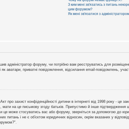
Чому на форумі немає функції X?
З ким мені зв'язатись з питань некор
цим форумом?
Як мені зв'язатися з адміністраторо
рішив адміністратор форуму, чи потрібно вам реєструватись для розміщен
і як аватари, приватні повідомлення, відсилання email-повідомлень, участ
бо Акт про захист конфіденційності дитини в інтернеті від 1998 року - це 
в, мати на це письмову згоду батьків. Припустимо й інше підтвердження щ
 чи це може стосуватись вас або форуму, зверніться за допомогою до юри
х питань і не є об'єктом юридичних відносин, окрім вказаних у відповіді
форумом?".