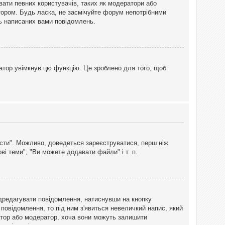
вати певних користувачів, таких як модератори або
тором. Будь ласка, не засмічуйте форум непотрібними
ть написаних вами повідомлень.
атор увімкнув цю функцію. Це зроблено для того, щоб
вісти". Можливо, доведеться зареєструватися, перш ніж
і теми", "Ви можете додавати файли" і т. п.
дредагувати повідомлення, натиснувши на кнопку
повідомлення, то під ним з'явиться невеличкий напис, який
тратор або модератор, хоча вони можуть залишити