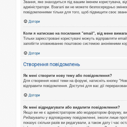
Звання, яке знаходиться під вашим іменем користувача, ві
адміністратори. Взагалі ви не можете безпосередньо змін
повідомленнями тільки для того, щоб підвищити своє званн
Догори
Коли я натискаю на посилання "email", від мене вимага
Тільки зареєстровані користувачі можуть відправляти emai
запобігти зловживанню поштовою системою анонімними ко
Догори
Створення повідомлень
Як мені створити нову тему або повідомлення?
Для створення нової теми на форумі, натисніть кнопку "Нов
відправити повідомлення. Доступні для вас дії перерахован
Догори
Як мені відредагувати або видалити повідомлення?
Якщо ви не є адміністратором або модератором форуму, ви
Редагувати
у відповідному повідомленні, інколи лише прот
показує скільки разів ви редагували, а також дату і час о