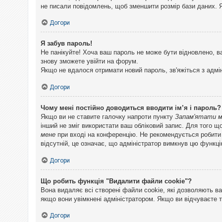
не писали повідомлень, щоб зменшити розмір бази даних. Я
Догори
Я забув пароль!
Не панікуйте! Хоча ваш пароль не може бути відновлено, в
знову зможете увійти на форум.
Якщо не вдалося отримати новий пароль, зв'яжіться з адмі
Догори
Чому мені постійно доводиться вводити ім’я і пароль?
Якщо ви не ставите галочку напроти пункту
Запам'ятати 
інший не зміг використати ваш обліковий запис. Для того щ
мене
при вході на конференцію. Не рекомендується робити це
відсутній, це означає, що адміністратор вимкнув цю функці
Догори
Що робить функція "Видалити файли cookie"?
Вона видаляє всі створені файли cookie, які дозволяють ва
якщо вони увімкнені адміністратором. Якщо ви відчуваєте 
Догори