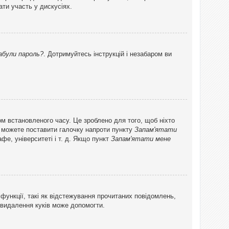
ти участь у дискусіях.
абули пароль?
. Дотримуйтесь інструкцій і незабаром ви
ом встановленого часу. Це зроблено для того, щоб ніхто
ви можете поставити галочку напроти пункту
Запам'ятати
фе, університеті і т. д. Якщо пункт
Запам'ятати мене
функції, такі як відстежування прочитаних повідомлень,
 видалення куків може допомогти.