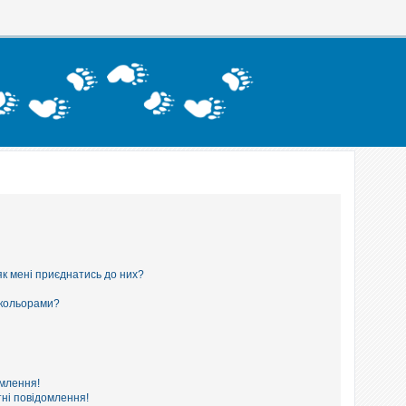
як мені приєднатись до них?
 кольорами?
омлення!
ні повідомлення!