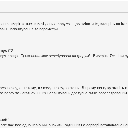
ня зберігаються в базі даних форуму. Щоб змінити їх, клацніть на імені 
і ваші налаштування та параметри.
орумі"?
айдете опцію
Приховати моє перебування на форумі
. Виберіть
Так
, і ви
му поясу, а не тому, в якому перебуваєте ви. В цьому випадку змініть в
вого поясу та багатьох інших налаштувань доступна лише зареєстрованим
рний!
але час все одно невірний, значить, годинник на сервері встановлено н