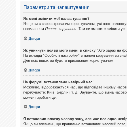
Параметри та налаштування
Як мені змінити мої налаштування?
Якщо ви є зареєстрованим користувачем, усі ваші налаштуван
посиланням
Панель керування
. Там ви зможете змінити ус
Догори
Як уникнути появи мого імені в списку "Хто зараз на ф
На вкладці "Особисті настройки" в панелі керування ви зн
Для всіх інших ви будете прихованим користувачем.
Догори
На форумі встановлено невірний час!
Можливо, відображається час, що відповідає іншому часово
перебуваєте: Київ, Берлін і т. д. Зауважте, що зміна часо
момент зробити це.
Догори
Я встановив власну часову зону, але час все одно неві
Якщо ви впевнені, що правильно встановили часовий пояс, 