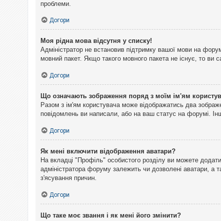
проблеми.
Догори
Моя рідна мова відсутня у списку!
Адміністратор не встановив підтримку вашої мови на форум
мовний пакет. Якщо такого мовного пакета не існує, то ви
Догори
Що означають зображення поряд з моїм ім'ям користу
Разом з ім'ям користувача може відображатись два зображен
повідомлень ви написали, або на ваш статус на форумі. Інш
Догори
Як мені включити відображення аватари?
На вкладці "Профіль" особистого розділу ви можете додати 
адміністратора форуму залежить чи дозволені аватари, а т
з'ясування причин.
Догори
Що таке моє звання і як мені його змінити?