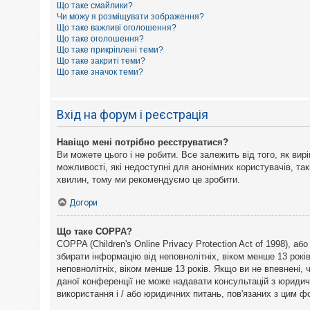
Що таке смайлики?
к
Чи можу я розміщувати зображення?
Що таке важливі оголошення?
Що таке оголошення?
Д
Що таке прикріплені теми?
о
Що таке закриті теми?
п
Що таке значок теми?
о
м
о
г
Вхід на форум і реєстрація
а
Навіщо мені потрібно реєструватися?
Ви можете цього і не робити. Все залежить від того, як ви
можливості, які недоступні для анонімних користувачів, так
хвилин, тому ми рекомендуємо це зробити.
Догори
Що таке COPPA?
COPPA (Children's Online Privacy Protection Act of 1998), а
збирати інформацію від неповнолітніх, віком менше 13 рокі
неповнолітніх, віком менше 13 років. Якщо ви не впевнені,
даної конференції не може надавати консультацій з юридични
використання і / або юридичних питань, пов'язаних з цим 