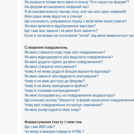
е
Як уникнути появи мого імені в списку "Хто зараз на форумі"?
з
На форумі встановлено невірний час!
в
Я встановив власну часову зону, але час все одно невірний!
і
Моя рідна мова відсутня у списку!
д
п
Що означають зображення поряд з моїм ім'ям користувача?
о
Як мені включити відображення аватари?
в
Що таке моє звання і як мені його змінити?
і
Коли я натискаю на посилання "email", від мене вимагається за
д
е
й
Створення повідомлень
Як мені створити нову тему або повідомлення?
Як мені відредагувати або видалити повідомлення?
Як мені додати підпис до мого повідомлення?
А
к
Як мені створити опитування?
т
Чому я не можу додати більше варіантів відповіді?
и
Як мені змінити або видалити опитування?
в
Чому я не маю доступу до форуму?
н
Чому я не можу приєднувати файли?
і
Чому я отримав попередження?
т
Як мені поскаржитись на повідомлення модератору?
е
м
Що означає кнопка "Зберегти" в формі написання повідомленн
и
Чому моє повідомлення потребує схвалення?
Як мені знову підняти мою тему?
П
Форматування тексту і типи тем
о
Що таке BBCode?
ш
Чи можу я використовувати HTML?
у