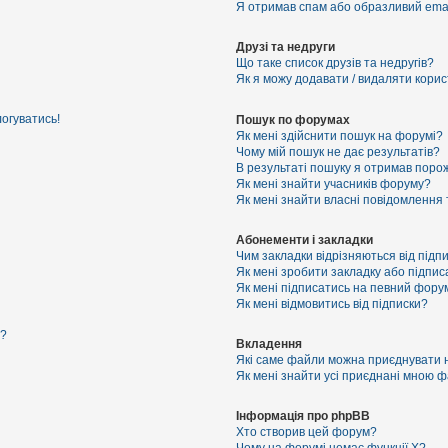
Я отримав спам або образливий email
Друзі та недруги
Що таке список друзів та недругів?
Як я можу додавати / видаляти корист
логуватись!
Пошук по форумах
Як мені здійснити пошук на форумі?
Чому мій пошук не дає результатів?
В результаті пошуку я отримав порож
Як мені знайти учасників форуму?
Як мені знайти власні повідомлення
Абонементи і закладки
Чим закладки відрізняються від підп
Як мені зробити закладку або підпи
Як мені підписатись на певний фору
Як мені відмовитись від підписки?
я?
Вкладення
Які саме файли можна приєднувати 
Як мені знайти усі приєднані мною 
Інформація про phpBB
Хто створив цей форум?