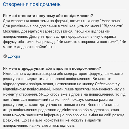
Створення повідомлень
Як мені створити нову тему або повідомлення?
Для створення нової теми на форумі, натисніть кнопку "Нова тема".
Для розміщення повідомлення в темі клацніть по кнопці "Відповісти".
Можливо, доведеться зареєструватися, перш ніж відправити
повідомлення. Доступні для вас дії перераховані внизу сторінки
форуму або теми. Наприклад: "Ви можете створювати нові теми", "Ви
можете додавати файли" і т. п.
Догори
Як мені відредагувати або видалити повідомлення?
Якщо ви не є адміністратором або модератором форуму, ви можете
редагувати і видаляти лише власні повідомлення. Ви можете
відредагувати повідомлення, натиснувши на кнопку
Редагувати
у
відповідному повідомленні, інколи лише протягом обмеженого часу з
моменту створення. Якщо хтось вже відповів на повідомлення, то під
ним з'явиться невеличкий напис, який показує скільки разів ви
редагували, а також дату і час останньої з них. Воно не з'явиться,
якщо повідомлення редагував адміністратор або модератор, хоча
вони можуть залишити інформацію про зроблені зміни на свій розсуд.
Врахуйте, що звичайні користувачі не можуть видалити
повідомлення, на яке вже хтось відповів.