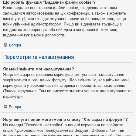
Що робить функція "Видалити файли cookie"?
Вона видаляє всі створені файли cookie, які дозволяють вам
залишатися авторизованим на цій конференції, а також виконують
інші функції, такі як відстежування прочитаних повідомлень, якщо
вони увімкнені адміністратором. Якщо ви відчуваєте труднощі з
входом на конференцію або виходом з конференції, можливо,
видалення куків може допомогти.
Догори
Параметри та налаштування
Як мені змінити мої налаштування?
Якщо ви є зареєстрованим користувачем, усі ваші налаштування
зберігаються в базі даних форуму. Щоб змінити їх, клацніть на імені
користувача у верхній частині сторінки і перейдіть за посиланням
Панель керування
. Там ви зможете змінити усі ваші налаштування та
параметри.
Догори
Як уникнути появи мого імені в списку "Хто зараз на форумі"?
На вкладці "Особисті настройки" в панелі керування ви знайдете
опцію
Приховати моє перебування на форумі
. Виберіть
Так
, і ви
будете видимі лише адміністраторам, модераторам та собі. Для всіх