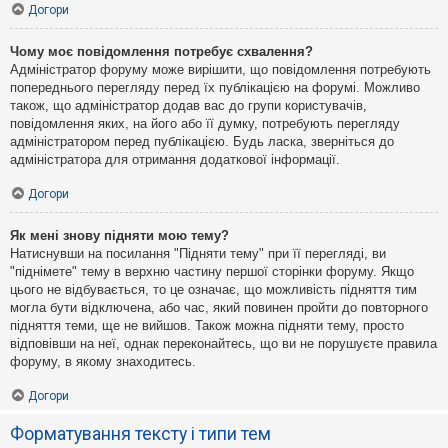
Догори
Чому моє повідомлення потребує схвалення?
Адміністратор форуму може вирішити, що повідомлення потребують
попереднього перегляду перед їх публікацією на форумі. Можливо
також, що адміністратор додав вас до групи користувачів,
повідомлення яких, на його або її думку, потребують перегляду
адміністратором перед публікацією. Будь ласка, зверніться до
адміністратора для отримання додаткової інформації.
Догори
Як мені знову підняти мою тему?
Натиснувши на посилання "Підняти тему" при її перегляді, ви
"піднімете" тему в верхню частину першої сторінки форуму. Якщо
цього не відбувається, то це означає, що можливість підняття тим
могла бути відключена, або час, який повинен пройти до повторного
підняття теми, ще не вийшов. Також можна підняти тему, просто
відповівши на неї, однак переконайтесь, що ви не порушуєте правила
форуму, в якому знаходитесь.
Догори
Форматування тексту і типи тем