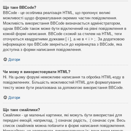
Що таке BBCode?
BBCode - це особлива реалізація HTML, що пропонує великі
можливості щодо форматування окремих частин повідомлення.
Можливість використання BBCode визначається адміністратором,
однак BBCode також може бути відключений на рівні повідомлення в
кожній формі написання. BBCode схожий за стилем на HTML, теги
оточуються квадратними дужками [ і ], а не в < і > ;. За додатковою
інформацією про BBCode зверніться до керівництва з BBCode, яка
доступна з форми написання повідомлення.
Догори
Чи можу я використовувати HTML?
Ні. На цьому форумі неможливе написання та обробка HTML-коду в
повідомленнях. Більшість можливостей HTML для форматування
тексту може бути реалізована за допомогою використання BBCode.
Догори
Що таке смайлики?
Смайлики - це маленькі картинки, які можуть бути використані для
передачі емоцій, наприклад, :) означає радість, :( означає сум. Весь
список смайликів можна побачити в формі написання повідомлення.
Намагайтесь не зловживати, використовуючи їх: вони легко можуть