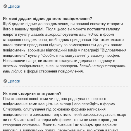
Догори
Як мені додати підпис до мого повідомлення?
Щоб додати підпис до повідомлення, ви повинні спочатку створити
його в вашому профілі. Після цього ви можете поставити галочку
напроти пункту
Завжди використовувати ваш підпис
в формі
створення повідомлення, щоб підпис приєднався. Ви також можете
налаштувати приєднання підпису за замовчуванням до усіх ваших
повідомлень, зробивши відповідний вибір у параграфі "Відправлення
повідомлень" пункту "Особисті налаштування" у вашому профілі.
Незважаючи на це, ви зможете скасувати додавання підпису в
окремих повідомлення, знявши прапорець
Завжди використовувати
ваш підпис
в формі створення повідомлення.
Догори
Як мені створити опитування?
При створенні нової теми чи під час редагування першого
повідомлення теми клацніть на вкладці або перейдіть в форму
Створити опитування
під основною формою написання
повідомлення, в залежності від стилю, який використовується; якщо
ви не бачите такої вкладки або форми, то ви не маєте прав для
створення опитувань. Вкажіть питання і як мінімум два варіанти
відповіді в відповідних полях, переконавшись, що кожен варіант