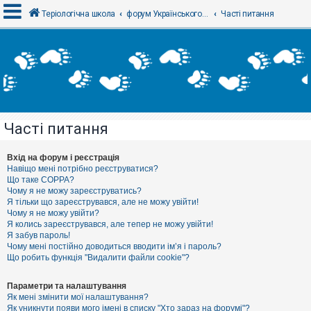
Теріологічна школа
форум Українського теріологічного товариства
Часті питання
В
х
і
д
Часті питання
Р
е
є
Вхід на форум і реєстрація
с
Навіщо мені потрібно реєструватися?
т
Що таке COPPA?
р
Чому я не можу зареєструватись?
а
Я тільки що зареєструвався, але не можу увійти!
ц
Чому я не можу увійти?
і
я
Я колись зареєструвався, але тепер не можу увійти!
Я забув пароль!
Чому мені постійно доводиться вводити ім’я і пароль?
Що робить функція "Видалити файли cookie"?
Т
е
м
Параметри та налаштування
и
Як мені змінити мої налаштування?
б
Як уникнути появи мого імені в списку "Хто зараз на форумі"?