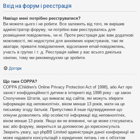
Вхід на форум і реєстрація
Навіщо мені потрібно реєструватися?
Ви можете цього і не робити. Все залежить від того, як вирішив
адміністратор форуму, чи потрібно вам реєструватись для
розміщення повідомлень, чи ні. Проте реєстрація дає вам додаткові
можливості, які недоступні для анонімних користувачів, такі як
аватари, приватні повідомлення, відсилання email-повідомлень,
участь в групах і т. д. Реєстрація займе у вас всього декілька
хвилин, тому ми рекомендуємо це зробити.
Догори
Що таке COPPA?
COPPA (Children's Online Privacy Protection Act of 1998), або Акт про
захист конфіденційності дитини в інтернеті від 1998 року - це закон
Сполучених Штатів, що вимагає від сайтів, які можуть збирати
інформацію від неповнолітніх, віком менше 13 років, мати на це
письмову згоду батьків. Припустимо й інше підтвердження що
опікуни дозволяють збір особистої інформації від неповнолітніх,
віком менше 13 років. Якщо ви не впевнені, чи це може стосуватись
вас або форуму, зверніться за допомогою до юрисконсульта.
Зверніть увагу, що phpBB Limited адміністрація даної конференції не
може надавати консультацій з юридичних питань і не є об'єктом