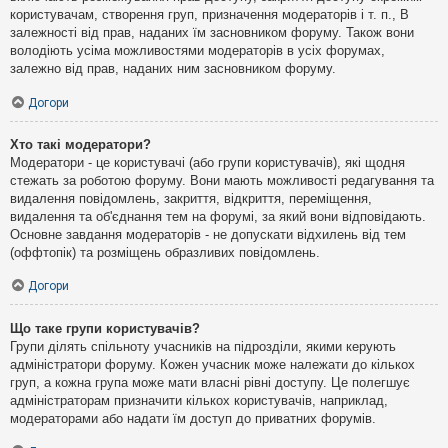
користувачам, створення груп, призначення модераторів і т. п., В
залежності від прав, наданих їм засновником форуму. Також вони
володіють усіма можливостями модераторів в усіх форумах,
залежно від прав, наданих ним засновником форуму.
Догори
Хто такі модератори?
Модератори - це користувачі (або групи користувачів), які щодня
стежать за роботою форуму. Вони мають можливості редагування та
видалення повідомлень, закриття, відкриття, переміщення,
видалення та об'єднання тем на форумі, за який вони відповідають.
Основне завдання модераторів - не допускати відхилень від тем
(оффтопік) та розміщень образливих повідомлень.
Догори
Що таке групи користувачів?
Групи ділять спільноту учасників на підрозділи, якими керують
адміністратори форуму. Кожен учасник може належати до кількох
груп, а кожна група може мати власні рівні доступу. Це полегшує
адміністраторам призначити кількох користувачів, наприклад,
модераторами або надати їм доступ до приватних форумів.