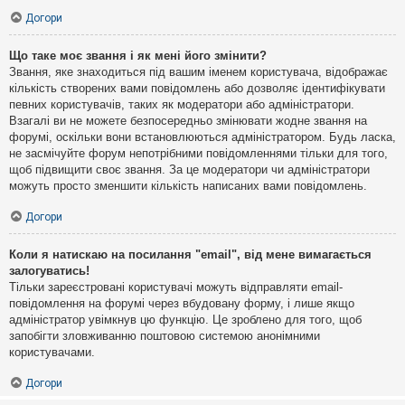
Догори
Що таке моє звання і як мені його змінити?
Звання, яке знаходиться під вашим іменем користувача, відображає
кількість створених вами повідомлень або дозволяє ідентифікувати
певних користувачів, таких як модератори або адміністратори.
Взагалі ви не можете безпосередньо змінювати жодне звання на
форумі, оскільки вони встановлюються адміністратором. Будь ласка,
не засмічуйте форум непотрібними повідомленнями тільки для того,
щоб підвищити своє звання. За це модератори чи адміністратори
можуть просто зменшити кількість написаних вами повідомлень.
Догори
Коли я натискаю на посилання "email", від мене вимагається
залогуватись!
Тільки зареєстровані користувачі можуть відправляти email-
повідомлення на форумі через вбудовану форму, і лише якщо
адміністратор увімкнув цю функцію. Це зроблено для того, щоб
запобігти зловживанню поштовою системою анонімними
користувачами.
Догори