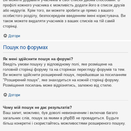
профілі кожного учасника є можливість додати його в список друзів
або недругів. Крім того, ви можете зробити це прямо з вашого
особистого розділу, безпосереднім введенням імені користувача. Ви
також можете видаляти учасників з ваших списків на тій самій
сторінці.
Догори
Пошук по форумах
Як мені здійснити пошук на форумі?
Введіть умови пошуку у відповідному полі, яке розміщене на
головній сторінці форуму та на сторінках перегляду форумів та тем.
Ви можете здійснити розширений пошук, перейшовши за посиланням
"Розширений пошук", яке знаходиться на кожній сторінці форуму.
Розміщення посилань може відрізнятись, залежно від стилю.
Догори
Чому мій пошук не дає результатів?
Ваш запит, можливо, був доволі невизначеним і включав багато
загальних слів, пошук за якими в phpBB не провадиться. Будьте
більш конкретні і скористайтесь можливостями розширеного пошуку.