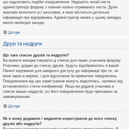
що надсилають подібні повідомлення. Надішліть email-листа
адміністратору форуму з повною копією отриманого листа. Дуже
важливо включити усі заголовки, в яких міститься детальна
інформація про відправника. Адміністратор зможе у цьому випадку
вжити необхідні заходи.
Догори
Друзі та недруги
Що таке список друзів та недругів?
Ви можете використовувати ці списки для інших учасників форуму.
Учасники, додані до списку друзів, будуть відображатись в вашій
Панелі керування для швидкого доступу до інформації про те, чи
вони зараз в мережі, і для відсилання їм приватних повідомлень.
Повідомлення від цих користувачів можуть виділятись, залежно від
встановленого стилю конференції. Якщо ви додали учасника в
список ваших недругів, усі його повідомлення буде приховано за
замовчуванням.
Догори
Як я можу додавати / видаляти користувачів до мого списку
друзів або недругів?
Ви можете додавати учасників в свої списки двома способами. В