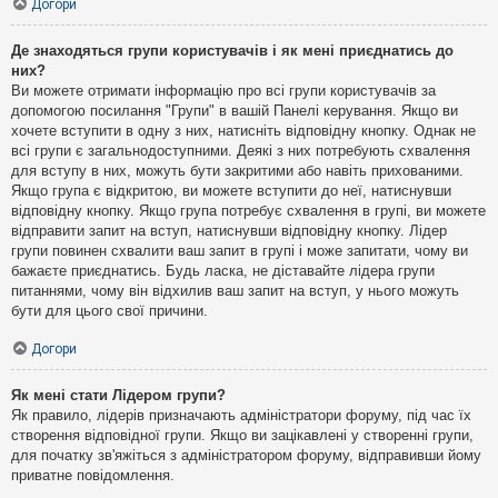
Догори
Де знаходяться групи користувачів і як мені приєднатись до
них?
Ви можете отримати інформацію про всі групи користувачів за
допомогою посилання "Групи" в вашій Панелі керування. Якщо ви
хочете вступити в одну з них, натисніть відповідну кнопку. Однак не
всі групи є загальнодоступними. Деякі з них потребують схвалення
для вступу в них, можуть бути закритими або навіть прихованими.
Якщо група є відкритою, ви можете вступити до неї, натиснувши
відповідну кнопку. Якщо група потребує схвалення в групі, ви можете
відправити запит на вступ, натиснувши відповідну кнопку. Лідер
групи повинен схвалити ваш запит в групі і може запитати, чому ви
бажаєте приєднатись. Будь ласка, не діставайте лідера групи
питаннями, чому він відхилив ваш запит на вступ, у нього можуть
бути для цього свої причини.
Догори
Як мені стати Лідером групи?
Як правило, лідерів призначають адміністратори форуму, під час їх
створення відповідної групи. Якщо ви зацікавлені у створенні групи,
для початку зв'яжіться з адміністратором форуму, відправивши йому
приватне повідомлення.