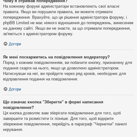
Чому я отримав попередження?
На кожному форумі адміністратори встановлюють свої власні
правила. Якщо ви порушили правила, ви можете отримати
попередження. Врахуйте, що це рішення адміністратора форуму, і
phpBB Limited не має ніякого відношення до попереджень, винесеним
на даному сайті. Якщо ви не знаєте, за що отримали попередження,
зв'яжіться з адміністратором форуму.
Догори
Як мені поскаржитись на повідомлення модератору?
Поряд з кожним повідомленням, ви побачите кнопку, призначену для
подання скарги на нього, якщо це дозволено адміністратором.
Натиснувши на неї, ви пройдете через ряд кроків, необхідних для
відправлення подання на повідомлення.
Догори
Що означає кнопка "Зберегти" в формі написання
повідомлення?
Ця кнопка дозволяє вам зберігати повідомлення для того, щоб
завершити та розмістити їх пізніше. Для того, щоб відкрити
збережене повідомлення, перейдіть в параграф "Чернетки" панелі
керування.