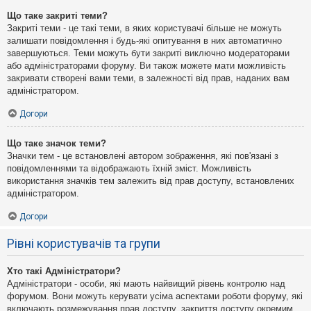
Що таке закриті теми?
Закриті теми - це такі теми, в яких користувачі більше не можуть
залишати повідомлення і будь-які опитування в них автоматично
завершуються. Теми можуть бути закриті виключно модераторами
або адміністраторами форуму. Ви також можете мати можливість
закривати створені вами теми, в залежності від прав, наданих вам
адміністратором.
Догори
Що таке значок теми?
Значки тем - це встановлені автором зображення, які пов'язані з
повідомленнями та відображають їхній зміст. Можливість
використання значків тем залежить від прав доступу, встановлених
адміністратором.
Догори
Рівні користувачів та групи
Хто такі Адміністратори?
Адміністратори - особи, які мають найвищий рівень контролю над
форумом. Вони можуть керувати усіма аспектами роботи форуму, які
включають розмежування прав доступу, закриття доступу окремим