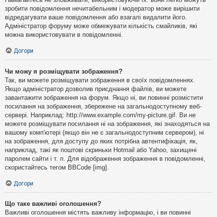
зробити повідомлення нечитабельним і модератор може вирішити
відредагувати ваше повідомлення або взагалі видалити його.
Адміністратор форуму може обмежувати кількість смайликів, які
можна використовувати в повідомленні.
Догори
Чи можу я розміщувати зображення?
Так, ви можете розміщувати зображення в своїх повідомленнях.
Якщо адміністратор дозволив приєднання файлів, ви можете
завантажити зображення на форум. Якщо ні, ви повинні розмістити
посилання на зображення, збережене на загальнодоступному веб-
сервері. Наприклад: http://www.example.com/my-picture.gif. Ви не
можете розміщувати посилання ні на зображення, які знаходяться на
вашому комп'ютері (якщо він не є загальнодоступним сервером), ні
на зображення, для доступу до яких потрібна автентифікація, як,
наприклад, такі як поштові скриньки Hotmail або Yahoo, захищені
паролем сайти і т. п. Для відображення зображення в повідомленні,
скористайтесь тегом BBCode [img].
Догори
Що таке важливі оголошення?
Важливі оголошення містять важливу інформацію, і ви повинні