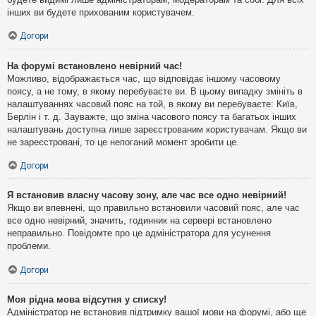
інших ви будете прихованим користувачем.
Догори
На форумі встановлено невірний час!
Можливо, відображається час, що відповідає іншому часовому
поясу, а не тому, в якому перебуваєте ви. В цьому випадку змініть в
налаштуваннях часовий пояс на той, в якому ви перебуваєте: Київ,
Берлін і т. д. Зауважте, що зміна часового поясу та багатьох інших
налаштувань доступна лише зареєстрованим користувачам. Якщо ви
не зареєстровані, то це непоганий момент зробити це.
Догори
Я встановив власну часову зону, але час все одно невірний!
Якщо ви впевнені, що правильно встановили часовий пояс, але час
все одно невірний, значить, годинник на сервері встановлено
неправильно. Повідомте про це адміністратора для усунення
проблеми.
Догори
Моя рідна мова відсутня у списку!
Адміністратор не встановив підтримку вашої мови на форумі, або ще