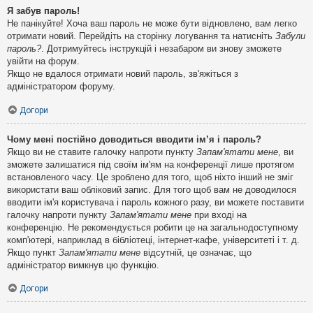
Я забув пароль!
Не панікуйте! Хоча ваш пароль не може бути відновлено, вам легко
отримати новий. Перейдіть на сторінку логування та натисніть
Забули
пароль?
. Дотримуйтесь інструкцій і незабаром ви знову зможете
увійти на форум.
Якщо не вдалося отримати новий пароль, зв'яжіться з
адміністратором форуму.
Догори
Чому мені постійно доводиться вводити ім’я і пароль?
Якщо ви не ставите галочку напроти пункту
Запам'ятати мене
, ви
зможете залишатися під своїм ім'ям на конференції лише протягом
встановленого часу. Це зроблено для того, щоб ніхто інший не зміг
використати ваш обліковий запис. Для того щоб вам не доводилося
вводити ім'я користувача і пароль кожного разу, ви можете поставити
галочку напроти пункту
Запам'ятати мене
при вході на
конференцію. Не рекомендується робити це на загальнодоступному
комп'ютері, наприклад в бібліотеці, інтернет-кафе, університеті і т. д.
Якщо пункт
Запам'ятати мене
відсутній, це означає, що
адміністратор вимкнув цю функцію.
Догори