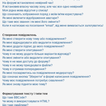
е
На форумі встановлено невірний час!
з
Я встановив власну часову зону, але час все одно невірний!
в
і
Моя рідна мова відсутня у списку!
д
Що означають зображення поряд з моїм ім'ям користувача?
п
Як мені включити відображення аватари?
о
Що таке моє звання і як мені його змінити?
в
Коли я натискаю на посилання "email", від мене вимагається залогуватись!
і
д
е
Створення повідомлень
й
Як мені створити нову тему або повідомлення?
Як мені відредагувати або видалити повідомлення?
Як мені додати підпис до мого повідомлення?
А
Як мені створити опитування?
к
Чому я не можу додати більше варіантів відповіді?
т
Як мені змінити або видалити опитування?
и
Чому я не маю доступу до форуму?
в
Чому я не можу приєднувати файли?
н
Чому я отримав попередження?
і
т
Як мені поскаржитись на повідомлення модератору?
е
Що означає кнопка "Зберегти" в формі написання повідомлення?
м
Чому моє повідомлення потребує схвалення?
и
Як мені знову підняти мою тему?
Форматування тексту і типи тем
П
Що таке BBCode?
о
Чи можу я використовувати HTML?
ш
Що таке смайлики?
у