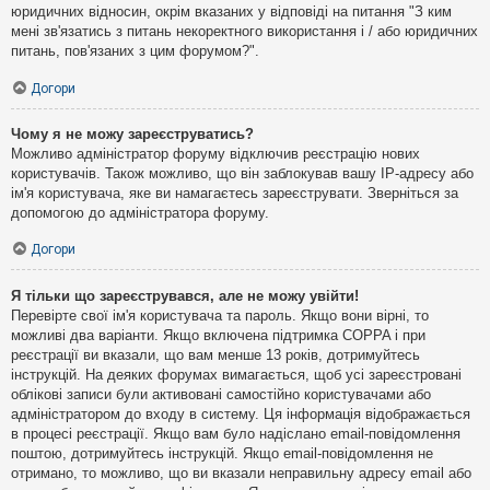
юридичних відносин, окрім вказаних у відповіді на питання "З ким
мені зв'язатись з питань некоректного використання і / або юридичних
питань, пов'язаних з цим форумом?".
Догори
Чому я не можу зареєструватись?
Можливо адміністратор форуму відключив реєстрацію нових
користувачів. Також можливо, що він заблокував вашу IP-адресу або
ім'я користувача, яке ви намагаєтесь зареєструвати. Зверніться за
допомогою до адміністратора форуму.
Догори
Я тільки що зареєструвався, але не можу увійти!
Перевірте свої ім'я користувача та пароль. Якщо вони вірні, то
можливі два варіанти. Якщо включена підтримка COPPA і при
реєстрації ви вказали, що вам менше 13 років, дотримуйтесь
інструкцій. На деяких форумах вимагається, щоб усі зареєстровані
облікові записи були активовані самостійно користувачами або
адміністратором до входу в систему. Ця інформація відображається
в процесі реєстрації. Якщо вам було надіслано email-повідомлення
поштою, дотримуйтесь інструкцій. Якщо email-повідомлення не
отримано, то можливо, що ви вказали неправильну адресу email або