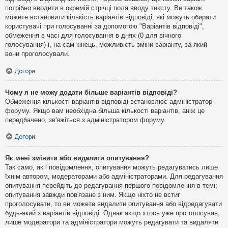
потрібно вводити в окремій стрічці поля вводу тексту. Ви також
можете встановити кількість варіантів відповіді, які можуть обирати
користувачі при голосуванні за допомогою "Варіантів відповіді",
обмеження в часі для голосування в днях (0 для вічного
голосування) і, на сам кінець, можливість зміни варіанту, за який
вони проголосували.
Догори
Чому я не можу додати більше варіантів відповіді?
Обмеження кількості варіантів відповіді встановлює адміністратор
форуму. Якщо вам необхідна більша кількості варіантів, аніж це
передбачено, зв'яжіться з адміністратором форуму.
Догори
Як мені змінити або видалити опитування?
Так само, як і повідомлення, опитування можуть редагуватись лише
їхнім автором, модераторами або адміністраторами. Для редагування
опитування перейдіть до редагування першого повідомлення в темі;
опитування завжди пов'язане з ним. Якщо ніхто не встиг
проголосувати, то ви можете видалити опитування або відредагувати
будь-який з варіантів відповіді. Однак якщо хтось уже проголосував,
лише модератори та адміністратори можуть редагувати та видаляти