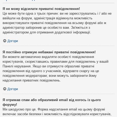
Я не можу відсилати приватні повідомлення!
Це може бути одна з трьох причин: ви не зареєструвались і / або не
ввійшли на форум, адміністрація відімкнула можливість
використовувати приватні повідомлення на всьому форумі або ж
адміністратор заборонив це особисто вам. Зв'яжіться з
адміністратором для отримання додаткової інформації.
Догори
Я постійно отримую небажані приватні повідомлення!
Ви можете автоматично видаляти особисті повідомлення
користувачів, скориставшись правилами для повідомлень у вашій
Панелі керування. Якщо ви отримуєте образливі приватні
повідомлення від одного з учасників, відправте скаргу на це
повідомлення модераторам; вони можуть заборонити йому
надсилання приватних повідомлень.
Догори
Я отримав спам або образливий email від когось із цього
форуму!
Ми шкодуємо про це. Форма надсилання email на цьому форумі
включає засоби безпеки і можливість відслідковувати користувачів,