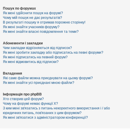
Пошук по форумах
Як мені здійснити пошук на форумі?
Чому мій пошук не дає результатів?
В результаті пошуку я отримав порожню сторінку!
Як мені знайти учасників форуму?
Як мені знайти власні повідомлення та теми?
Абонементи і закладки
Чим закладки відрізняються від підписок?
Як мені зробити закладку або підписатись на певні форуми?
Як мені підписатись на певний форум?
Як мені відмовитись від підписки?
Вкладення
Які саме файли можна приєднувати на цьому форумі?
Як мені знайти усі приєднані мною файли?
Інформація про phpBB
Хто створив цей форум?
Чому на форумі немає функції X?
З ким мені зв'язатись з питань некоректного використання і / або
юридичних питань, пов'язаних з цим форумом?
Як мені зв'язатися з адміністратором конференції?