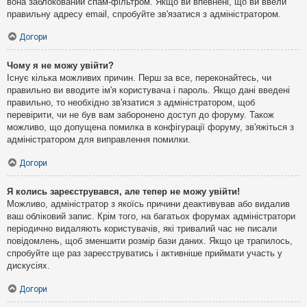
вона заблокований спам-фільтром. Якщо ви впевнені, що ви ввели
правильну адресу email, спробуйте зв'язатися з адміністратором.
Догори
Чому я не можу увійти?
Існує кілька можливих причин. Перш за все, переконайтесь, чи
правильно ви вводите ім'я користувача і пароль. Якщо дані введені
правильно, то необхідно зв'язатися з адміністратором, щоб
перевірити, чи не був вам заборонено доступ до форуму. Також
можливо, що допущена помилка в конфігурації форуму, зв'яжіться з
адміністратором для виправлення помилки.
Догори
Я колись зареєструвався, але тепер не можу увійти!
Можливо, адміністратор з якоїсь причини деактивував або видалив
ваш обліковий запис. Крім того, на багатьох форумах адміністратори
періодично видаляють користувачів, які тривалий час не писали
повідомлень, щоб зменшити розмір бази даних. Якщо це трапилось,
спробуйте ще раз зареєструватись і активніше приймати участь у
дискусіях.
Догори