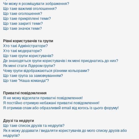
к
Чи можу я розміщувати зображення?
Що таке важливі оголошення?
Що таке оголошення?
Що таке прикріплені теми?
Д
Що таке закриті теми?
о
Що таке значок теми?
п
о
м
Рівні користувачів та групи
о
Хто такі Адміністратори?
г
Хто такі модератори?
а
Що таке групи користувачів?
Де знаходяться групи користувачів і як мені приєднатись до них?
Як мені стати Лідером групи?
Чому групи відображаються різними кольорами?
Що таке група за замовчуванням?
Що таке "Наша команда"?
Приватні повідомлення
Я не можу відсилати приватні повідомлення!
Я постійно отримую небажані приватні повідомлення!
Я отримав спам або образливий email від когось із цього форуму!
Друзі та недруги
Що таке список друзів та недругів?
Як я можу додавати / видаляти користувачів до мого списку друзів або
недругів?