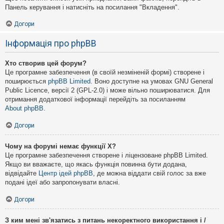
Панель керування і натисніть на посилання "Вкладення".
Догори
Інформація про phpBB
Хто створив цей форум?
Це програмне забезпечення (в своїй незміненій формі) створене і
поширюється
phpBB Limited
. Воно доступне на умовах GNU General
Public Licence, версії 2 (GPL-2.0) і може вільно поширюватися. Для
отримання додаткової інформації перейдіть за посиланням
About phpBB
.
Догори
Чому на форумі немає функції X?
Це програмне забезпечення створене і ліцензоване phpBB Limited.
Якщо ви вважаєте, що якась функція повинна бути додана,
відвідайте
Центр ідей phpBB
, де можна віддати свій голос за вже
подані ідеї або запропонувати власні.
Догори
З ким мені зв'язатись з питань некоректного використання і /