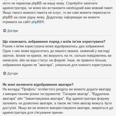
ніхто не переклав phpBB на вашу мову. Спробуйте запитати
адміністратора, чи може він встановити необхідний вам мовний пакет.
Якщо такого мовного пакета не існує, то ви самі можете перекласти
phpBB на свою рідну мову. Додаткову інформацію ви можете
отримати на сайті
phpBB
®.
Догори
Що означають зображення поряд з моїм ім'ям користувача?
Разом з ім'ям користувача може відображатись два зображення.
Одне з них може відноситись до вашого звання, зазвичай у вигляді
зірочок, блоків чи крапок, які вказують на те, скільки повідомлень ви
написали, або на ваш статус на форумі. Інше, як правило більше,
зображення відомо як "аватара", унікальне для кожного користувача.
Догори
Як мені включити відображення аватари?
На вкладці "Профіль" особистого розділу ви можете додати аватару
з використанням різних інструментів: "Галерея аватар", "Віддалена
аватара" або "Завантажувана аватара". Від адміністратора форуму
залежить чи дозволені аватари, а також які типи аватар можуть бути
доступні. Якщо ви не можете використовувати аватари, зверніться до
адміністратора для з'ясування причин.