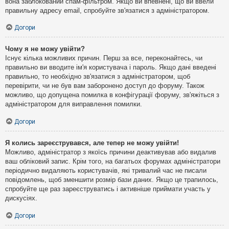
вона заблокований спам-фільтром. Якщо ви впевнені, що ви ввели
правильну адресу email, спробуйте зв'язатися з адміністратором.
Догори
Чому я не можу увійти?
Існує кілька можливих причин. Перш за все, переконайтесь, чи
правильно ви вводите ім'я користувача і пароль. Якщо дані введені
правильно, то необхідно зв'язатися з адміністратором, щоб
перевірити, чи не був вам заборонено доступ до форуму. Також
можливо, що допущена помилка в конфігурації форуму, зв'яжіться з
адміністратором для виправлення помилки.
Догори
Я колись зареєструвався, але тепер не можу увійти!
Можливо, адміністратор з якоїсь причини деактивував або видалив
ваш обліковий запис. Крім того, на багатьох форумах адміністратори
періодично видаляють користувачів, які тривалий час не писали
повідомлень, щоб зменшити розмір бази даних. Якщо це трапилось,
спробуйте ще раз зареєструватись і активніше приймати участь у
дискусіях.
Догори