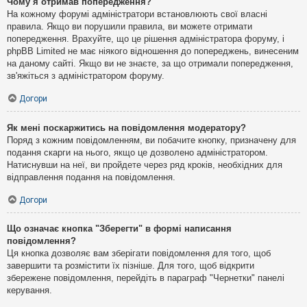
Чому я отримав попередження?
На кожному форумі адміністратори встановлюють свої власні
правила. Якщо ви порушили правила, ви можете отримати
попередження. Врахуйте, що це рішення адміністратора форуму, і
phpBB Limited не має ніякого відношення до попереджень, винесеним
на даному сайті. Якщо ви не знаєте, за що отримали попередження,
зв'яжіться з адміністратором форуму.
Догори
Як мені поскаржитись на повідомлення модератору?
Поряд з кожним повідомленням, ви побачите кнопку, призначену для
подання скарги на нього, якщо це дозволено адміністратором.
Натиснувши на неї, ви пройдете через ряд кроків, необхідних для
відправлення подання на повідомлення.
Догори
Що означає кнопка "Зберегти" в формі написання
повідомлення?
Ця кнопка дозволяє вам зберігати повідомлення для того, щоб
завершити та розмістити їх пізніше. Для того, щоб відкрити
збережене повідомлення, перейдіть в параграф "Чернетки" панелі
керування.