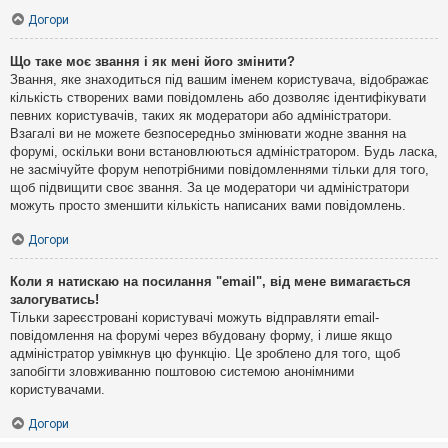
Догори
Що таке моє звання і як мені його змінити?
Звання, яке знаходиться під вашим іменем користувача, відображає
кількість створених вами повідомлень або дозволяє ідентифікувати
певних користувачів, таких як модератори або адміністратори.
Взагалі ви не можете безпосередньо змінювати жодне звання на
форумі, оскільки вони встановлюються адміністратором. Будь ласка,
не засмічуйте форум непотрібними повідомленнями тільки для того,
щоб підвищити своє звання. За це модератори чи адміністратори
можуть просто зменшити кількість написаних вами повідомлень.
Догори
Коли я натискаю на посилання "email", від мене вимагається
залогуватись!
Тільки зареєстровані користувачі можуть відправляти email-
повідомлення на форумі через вбудовану форму, і лише якщо
адміністратор увімкнув цю функцію. Це зроблено для того, щоб
запобігти зловживанню поштовою системою анонімними
користувачами.
Догори