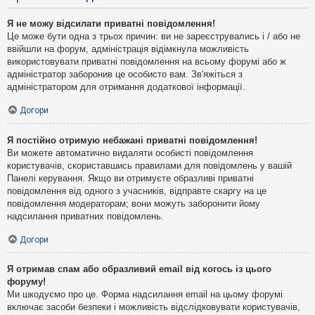
Я не можу відсилати приватні повідомлення!
Це може бути одна з трьох причин: ви не зареєструвались і / або не
ввійшли на форум, адміністрація відімкнула можливість
використовувати приватні повідомлення на всьому форумі або ж
адміністратор заборонив це особисто вам. Зв'яжіться з
адміністратором для отримання додаткової інформації.
Догори
Я постійно отримую небажані приватні повідомлення!
Ви можете автоматично видаляти особисті повідомлення
користувачів, скориставшись правилами для повідомлень у вашій
Панелі керування. Якщо ви отримуєте образливі приватні
повідомлення від одного з учасників, відправте скаргу на це
повідомлення модераторам; вони можуть заборонити йому
надсилання приватних повідомлень.
Догори
Я отримав спам або образливий email від когось із цього
форуму!
Ми шкодуємо про це. Форма надсилання email на цьому форумі
включає засоби безпеки і можливість відслідковувати користувачів,