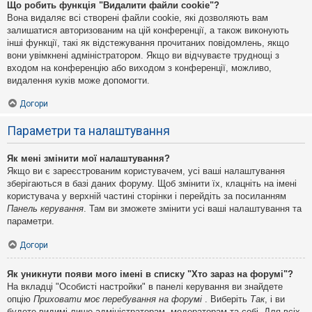
Що робить функція "Видалити файли cookie"?
Вона видаляє всі створені файли cookie, які дозволяють вам
залишатися авторизованим на цій конференції, а також виконують
інші функції, такі як відстежування прочитаних повідомлень, якщо
вони увімкнені адміністратором. Якщо ви відчуваєте труднощі з
входом на конференцію або виходом з конференції, можливо,
видалення куків може допомогти.
Догори
Параметри та налаштування
Як мені змінити мої налаштування?
Якщо ви є зареєстрованим користувачем, усі ваші налаштування
зберігаються в базі даних форуму. Щоб змінити їх, клацніть на імені
користувача у верхній частині сторінки і перейдіть за посиланням
Панель керування
. Там ви зможете змінити усі ваші налаштування та
параметри.
Догори
Як уникнути появи мого імені в списку "Хто зараз на форумі"?
На вкладці "Особисті настройки" в панелі керування ви знайдете
опцію
Приховати моє перебування на форумі
. Виберіть
Так
, і ви
будете видимі лише адміністраторам, модераторам та собі. Для всіх