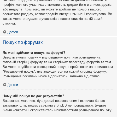
профілі кожного учасника є можливість додати його в список друзів
або недругів. Крім того, ви можете зробити це прямо з вашого
особистого розділу, безпосереднім введенням імені користувача. Ви
також можете видаляти учасників з ваших списків на тій самій
сторінці.
Догори
Пошук по форумах
Як мені здійснити пошук на форумі?
Введіть умови пошуку у відповідному полі, яке розміщене на
головній сторінці форуму та на сторінках перегляду форумів та тем.
Ви можете здійснити розширений пошук, перейшовши за посиланням
"Розширений пошук", яке знаходиться на кожній сторінці форуму.
Розміщення посилань може відрізнятись, залежно від стилю.
Догори
Чому мій пошук не дає результатів?
Ваш запит, можливо, був доволі невизначеним і включав багато
загальних слів, пошук за якими в phpBB не провадиться. Будьте
більш конкретні і скористайтесь можливостями розширеного пошуку.