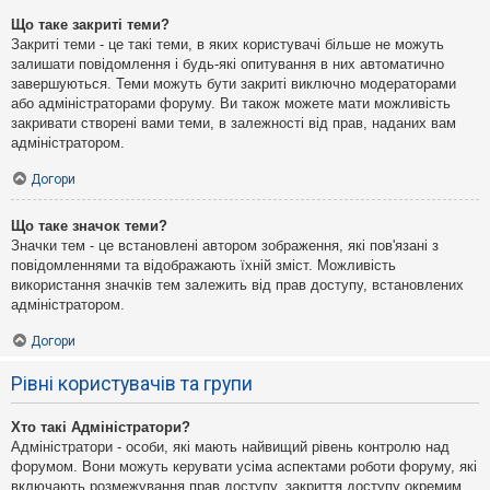
Що таке закриті теми?
Закриті теми - це такі теми, в яких користувачі більше не можуть
залишати повідомлення і будь-які опитування в них автоматично
завершуються. Теми можуть бути закриті виключно модераторами
або адміністраторами форуму. Ви також можете мати можливість
закривати створені вами теми, в залежності від прав, наданих вам
адміністратором.
Догори
Що таке значок теми?
Значки тем - це встановлені автором зображення, які пов'язані з
повідомленнями та відображають їхній зміст. Можливість
використання значків тем залежить від прав доступу, встановлених
адміністратором.
Догори
Рівні користувачів та групи
Хто такі Адміністратори?
Адміністратори - особи, які мають найвищий рівень контролю над
форумом. Вони можуть керувати усіма аспектами роботи форуму, які
включають розмежування прав доступу, закриття доступу окремим