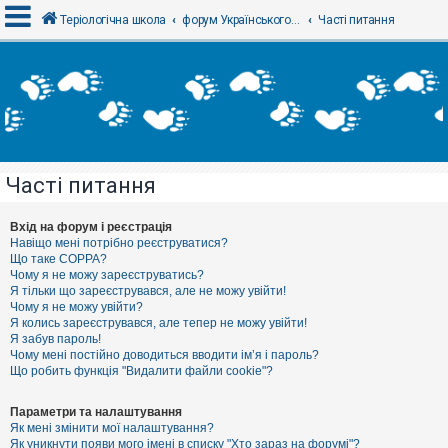
Теріологічна школа
форум Українського теріологічного товариства
Часті питання
В
х
і
д
Часті питання
Р
е
є
Вхід на форум і реєстрація
с
Навіщо мені потрібно реєструватися?
т
Що таке COPPA?
р
Чому я не можу зареєструватись?
а
Я тільки що зареєструвався, але не можу увійти!
ц
Чому я не можу увійти?
і
я
Я колись зареєструвався, але тепер не можу увійти!
Я забув пароль!
Чому мені постійно доводиться вводити ім’я і пароль?
Що робить функція "Видалити файли cookie"?
Т
е
м
Параметри та налаштування
и
Як мені змінити мої налаштування?
б
Як уникнути появи мого імені в списку "Хто зараз на форумі"?