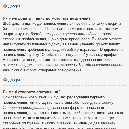
Догори
Як мені додати підпис до мого повідомлення?
Щоб додати підпис до повідомлення, ви повинні спочатку створити
його в вашому профілі. Після цього ви можете поставити галочку
напроти пункту
Завжди використовувати ваш підпис
в формі
створення повідомлення, щоб підпис приєднався. Ви також можете
налаштувати приєднання підпису за замовчуванням до усіх ваших
повідомлень, зробивши відповідний вибір у параграфі "Відправлення
повідомлень" пункту "Особисті налаштування" у вашому профілі.
Незважаючи на це, ви зможете скасувати додавання підпису в
окремих повідомлення, знявши прапорець
Завжди використовувати
ваш підпис
в формі створення повідомлення.
Догори
Як мені створити опитування?
При створенні нової теми чи під час редагування першого
повідомлення теми клацніть на вкладці або перейдіть в форму
Створити опитування
під основною формою написання
повідомлення, в залежності від стилю, який використовується; якщо
ви не бачите такої вкладки або форми, то ви не маєте прав для
створення опитувань. Вкажіть питання і як мінімум два варіанти
відповіді в відповідних полях, переконавшись, що кожен варіант