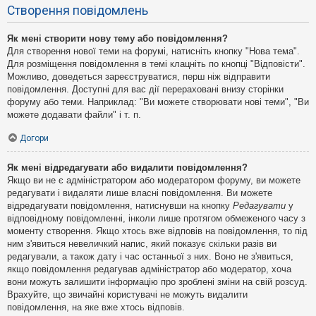
Створення повідомлень
Як мені створити нову тему або повідомлення?
Для створення нової теми на форумі, натисніть кнопку "Нова тема".
Для розміщення повідомлення в темі клацніть по кнопці "Відповісти".
Можливо, доведеться зареєструватися, перш ніж відправити
повідомлення. Доступні для вас дії перераховані внизу сторінки
форуму або теми. Наприклад: "Ви можете створювати нові теми", "Ви
можете додавати файли" і т. п.
Догори
Як мені відредагувати або видалити повідомлення?
Якщо ви не є адміністратором або модератором форуму, ви можете
редагувати і видаляти лише власні повідомлення. Ви можете
відредагувати повідомлення, натиснувши на кнопку
Редагувати
у
відповідному повідомленні, інколи лише протягом обмеженого часу з
моменту створення. Якщо хтось вже відповів на повідомлення, то під
ним з'явиться невеличкий напис, який показує скільки разів ви
редагували, а також дату і час останньої з них. Воно не з'явиться,
якщо повідомлення редагував адміністратор або модератор, хоча
вони можуть залишити інформацію про зроблені зміни на свій розсуд.
Врахуйте, що звичайні користувачі не можуть видалити
повідомлення, на яке вже хтось відповів.