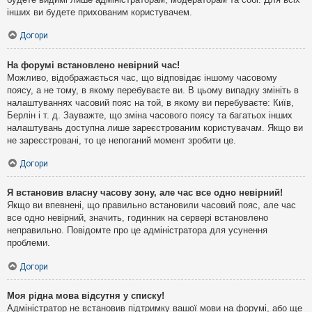
інших ви будете прихованим користувачем.
Догори
На форумі встановлено невірний час!
Можливо, відображається час, що відповідає іншому часовому
поясу, а не тому, в якому перебуваєте ви. В цьому випадку змініть в
налаштуваннях часовий пояс на той, в якому ви перебуваєте: Київ,
Берлін і т. д. Зауважте, що зміна часового поясу та багатьох інших
налаштувань доступна лише зареєстрованим користувачам. Якщо ви
не зареєстровані, то це непоганий момент зробити це.
Догори
Я встановив власну часову зону, але час все одно невірний!
Якщо ви впевнені, що правильно встановили часовий пояс, але час
все одно невірний, значить, годинник на сервері встановлено
неправильно. Повідомте про це адміністратора для усунення
проблеми.
Догори
Моя рідна мова відсутня у списку!
Адміністратор не встановив підтримку вашої мови на форумі, або ще