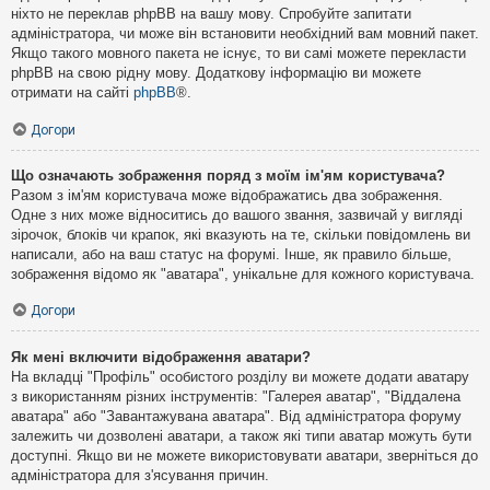
ніхто не переклав phpBB на вашу мову. Спробуйте запитати
адміністратора, чи може він встановити необхідний вам мовний пакет.
Якщо такого мовного пакета не існує, то ви самі можете перекласти
phpBB на свою рідну мову. Додаткову інформацію ви можете
отримати на сайті
phpBB
®.
Догори
Що означають зображення поряд з моїм ім'ям користувача?
Разом з ім'ям користувача може відображатись два зображення.
Одне з них може відноситись до вашого звання, зазвичай у вигляді
зірочок, блоків чи крапок, які вказують на те, скільки повідомлень ви
написали, або на ваш статус на форумі. Інше, як правило більше,
зображення відомо як "аватара", унікальне для кожного користувача.
Догори
Як мені включити відображення аватари?
На вкладці "Профіль" особистого розділу ви можете додати аватару
з використанням різних інструментів: "Галерея аватар", "Віддалена
аватара" або "Завантажувана аватара". Від адміністратора форуму
залежить чи дозволені аватари, а також які типи аватар можуть бути
доступні. Якщо ви не можете використовувати аватари, зверніться до
адміністратора для з'ясування причин.