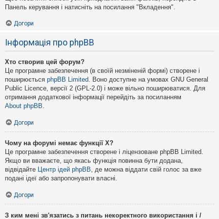
Панель керування і натисніть на посилання "Вкладення".
Догори
Інформація про phpBB
Хто створив цей форум?
Це програмне забезпечення (в своїй незміненій формі) створене і
поширюється
phpBB Limited
. Воно доступне на умовах GNU General
Public Licence, версії 2 (GPL-2.0) і може вільно поширюватися. Для
отримання додаткової інформації перейдіть за посиланням
About phpBB
.
Догори
Чому на форумі немає функції X?
Це програмне забезпечення створене і ліцензоване phpBB Limited.
Якщо ви вважаєте, що якась функція повинна бути додана,
відвідайте
Центр ідей phpBB
, де можна віддати свій голос за вже
подані ідеї або запропонувати власні.
Догори
З ким мені зв'язатись з питань некоректного використання і /