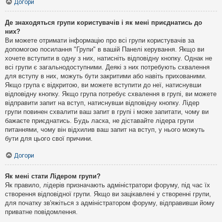
Догори
Де знаходяться групи користувачів і як мені приєднатись до
них?
Ви можете отримати інформацію про всі групи користувачів за
допомогою посилання "Групи" в вашій Панелі керування. Якщо ви
хочете вступити в одну з них, натисніть відповідну кнопку. Однак не
всі групи є загальнодоступними. Деякі з них потребують схвалення
для вступу в них, можуть бути закритими або навіть прихованими.
Якщо група є відкритою, ви можете вступити до неї, натиснувши
відповідну кнопку. Якщо група потребує схвалення в групі, ви можете
відправити запит на вступ, натиснувши відповідну кнопку. Лідер
групи повинен схвалити ваш запит в групі і може запитати, чому ви
бажаєте приєднатись. Будь ласка, не діставайте лідера групи
питаннями, чому він відхилив ваш запит на вступ, у нього можуть
бути для цього свої причини.
Догори
Як мені стати Лідером групи?
Як правило, лідерів призначають адміністратори форуму, під час їх
створення відповідної групи. Якщо ви зацікавлені у створенні групи,
для початку зв'яжіться з адміністратором форуму, відправивши йому
приватне повідомлення.