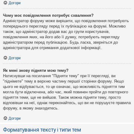
Догори
Чому моє повідомлення потребує схвалення?
Адміністратор форуму може вирішити, що повідомлення потребують
попереднього перегляду перед їх публікацією на форумі. Можливо
також, що адміністратор додав вас до групи користувачів,
повідомлення яких, на його або її думку, потребують перегляду
адміністратором перед публікацією. Будь ласка, зверніться до
адміністратора для отримання додаткової інформації.
Догори
Як мені знову підняти мою тему?
Натиснувши на посилання "Підняти тему" при її перегляді, ви
"піднімете" тему в верхню частину першої сторінки форуму. Якщо
цього не відбувається, то це означає, що можливість підняття тим
могла бути відключена, або час, який повинен пройти до повторного
підняття теми, ще не вийшов. Також можна підняти тему, просто
відповівши на неї, однак переконайтесь, що ви не порушуєте правила
форуму, в якому знаходитесь.
Догори
Форматування тексту і типи тем