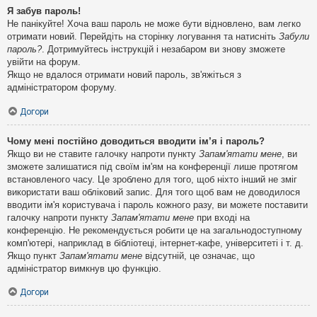
Я забув пароль!
Не панікуйте! Хоча ваш пароль не може бути відновлено, вам легко
отримати новий. Перейдіть на сторінку логування та натисніть
Забули
пароль?
. Дотримуйтесь інструкцій і незабаром ви знову зможете
увійти на форум.
Якщо не вдалося отримати новий пароль, зв'яжіться з
адміністратором форуму.
Догори
Чому мені постійно доводиться вводити ім’я і пароль?
Якщо ви не ставите галочку напроти пункту
Запам'ятати мене
, ви
зможете залишатися під своїм ім'ям на конференції лише протягом
встановленого часу. Це зроблено для того, щоб ніхто інший не зміг
використати ваш обліковий запис. Для того щоб вам не доводилося
вводити ім'я користувача і пароль кожного разу, ви можете поставити
галочку напроти пункту
Запам'ятати мене
при вході на
конференцію. Не рекомендується робити це на загальнодоступному
комп'ютері, наприклад в бібліотеці, інтернет-кафе, університеті і т. д.
Якщо пункт
Запам'ятати мене
відсутній, це означає, що
адміністратор вимкнув цю функцію.
Догори