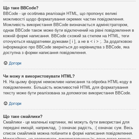
Що таке BBCode?
BBCode - це особлива реалізація HTML, що пропонує великі
можливості щодо форматування окремих частин повідомлення.
Можливість використання BBCode визначається адміністратором,
однак BBCode також може бути відключений на рівні повідомлення в
кожній формі написання. BBCode схожий за стилем на HTML, теги
оточуються квадратними дужками [ і ], а не в < і > ;. За додатковою
інформацією про BBCode зверніться до керівництва з BBCode, яка
доступна з форми написання повідомлення.
Догори
Чи можу я використовувати HTML?
Ні. На цьому форумі неможливе написання та обробка HTML-коду в
повідомленнях. Більшість можливостей HTML для форматування
тексту може бути реалізована за допомогою використання BBCode.
Догори
Що таке смайлики?
Смайлики - це маленькі картинки, які можуть бути використані для
передачі емоцій, наприклад, :) означає радість, :( означає сум. Весь
список смайликів можна побачити в формі написання повідомлення.
Намагайтесь не зловживати, використовуючи їх: вони легко можуть