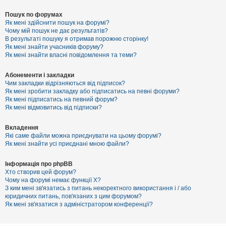
Пошук по форумах
Як мені здійснити пошук на форумі?
Чому мій пошук не дає результатів?
В результаті пошуку я отримав порожню сторінку!
Як мені знайти учасників форуму?
Як мені знайти власні повідомлення та теми?
Абонементи і закладки
Чим закладки відрізняються від підписок?
Як мені зробити закладку або підписатись на певні форуми?
Як мені підписатись на певний форум?
Як мені відмовитись від підписки?
Вкладення
Які саме файли можна приєднувати на цьому форумі?
Як мені знайти усі приєднані мною файли?
Інформація про phpBB
Хто створив цей форум?
Чому на форумі немає функції X?
З ким мені зв'язатись з питань некоректного використання і / або
юридичних питань, пов'язаних з цим форумом?
Як мені зв'язатися з адміністратором конференції?