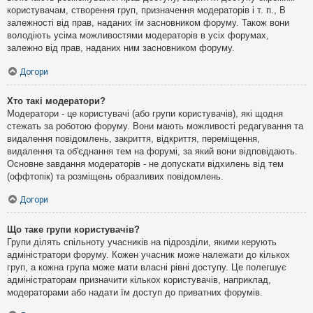
користувачам, створення груп, призначення модераторів і т. п., В
залежності від прав, наданих їм засновником форуму. Також вони
володіють усіма можливостями модераторів в усіх форумах,
залежно від прав, наданих ним засновником форуму.
Догори
Хто такі модератори?
Модератори - це користувачі (або групи користувачів), які щодня
стежать за роботою форуму. Вони мають можливості редагування та
видалення повідомлень, закриття, відкриття, переміщення,
видалення та об'єднання тем на форумі, за який вони відповідають.
Основне завдання модераторів - не допускати відхилень від тем
(оффтопік) та розміщень образливих повідомлень.
Догори
Що таке групи користувачів?
Групи ділять спільноту учасників на підрозділи, якими керують
адміністратори форуму. Кожен учасник може належати до кількох
груп, а кожна група може мати власні рівні доступу. Це полегшує
адміністраторам призначити кількох користувачів, наприклад,
модераторами або надати їм доступ до приватних форумів.