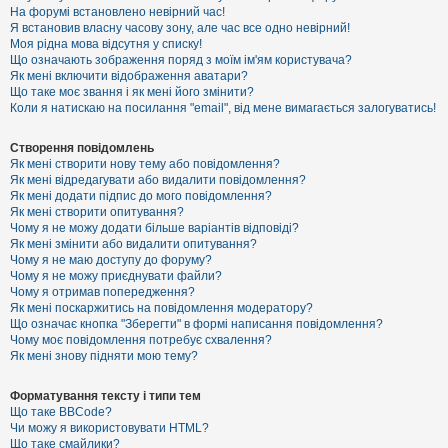
е
На форумі встановлено невірний час!
з
Я встановив власну часову зону, але час все одно невірний!
в
і
Моя рідна мова відсутня у списку!
д
Що означають зображення поряд з моїм ім'ям користувача?
п
Як мені включити відображення аватари?
о
Що таке моє звання і як мені його змінити?
в
Коли я натискаю на посилання "email", від мене вимагається залогуватись!
і
д
е
Створення повідомлень
й
Як мені створити нову тему або повідомлення?
Як мені відредагувати або видалити повідомлення?
Як мені додати підпис до мого повідомлення?
А
Як мені створити опитування?
к
Чому я не можу додати більше варіантів відповіді?
т
Як мені змінити або видалити опитування?
и
Чому я не маю доступу до форуму?
в
Чому я не можу приєднувати файли?
н
Чому я отримав попередження?
і
т
Як мені поскаржитись на повідомлення модератору?
е
Що означає кнопка "Зберегти" в формі написання повідомлення?
м
Чому моє повідомлення потребує схвалення?
и
Як мені знову підняти мою тему?
Форматування тексту і типи тем
П
Що таке BBCode?
о
Чи можу я використовувати HTML?
ш
Що таке смайлики?
у