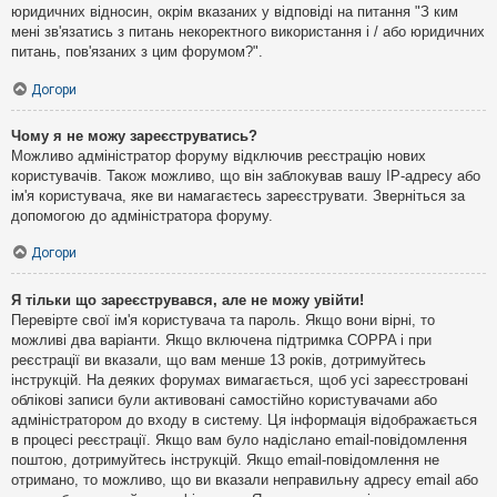
юридичних відносин, окрім вказаних у відповіді на питання "З ким
мені зв'язатись з питань некоректного використання і / або юридичних
питань, пов'язаних з цим форумом?".
Догори
Чому я не можу зареєструватись?
Можливо адміністратор форуму відключив реєстрацію нових
користувачів. Також можливо, що він заблокував вашу IP-адресу або
ім'я користувача, яке ви намагаєтесь зареєструвати. Зверніться за
допомогою до адміністратора форуму.
Догори
Я тільки що зареєструвався, але не можу увійти!
Перевірте свої ім'я користувача та пароль. Якщо вони вірні, то
можливі два варіанти. Якщо включена підтримка COPPA і при
реєстрації ви вказали, що вам менше 13 років, дотримуйтесь
інструкцій. На деяких форумах вимагається, щоб усі зареєстровані
облікові записи були активовані самостійно користувачами або
адміністратором до входу в систему. Ця інформація відображається
в процесі реєстрації. Якщо вам було надіслано email-повідомлення
поштою, дотримуйтесь інструкцій. Якщо email-повідомлення не
отримано, то можливо, що ви вказали неправильну адресу email або