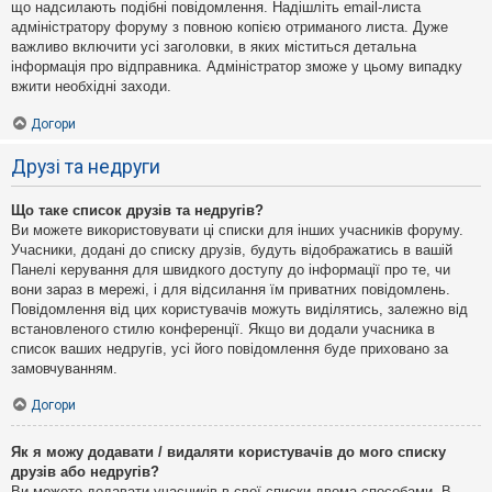
що надсилають подібні повідомлення. Надішліть email-листа
адміністратору форуму з повною копією отриманого листа. Дуже
важливо включити усі заголовки, в яких міститься детальна
інформація про відправника. Адміністратор зможе у цьому випадку
вжити необхідні заходи.
Догори
Друзі та недруги
Що таке список друзів та недругів?
Ви можете використовувати ці списки для інших учасників форуму.
Учасники, додані до списку друзів, будуть відображатись в вашій
Панелі керування для швидкого доступу до інформації про те, чи
вони зараз в мережі, і для відсилання їм приватних повідомлень.
Повідомлення від цих користувачів можуть виділятись, залежно від
встановленого стилю конференції. Якщо ви додали учасника в
список ваших недругів, усі його повідомлення буде приховано за
замовчуванням.
Догори
Як я можу додавати / видаляти користувачів до мого списку
друзів або недругів?
Ви можете додавати учасників в свої списки двома способами. В