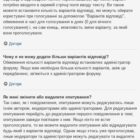
потрібно вводити в окремій стрічці поля вводу тексту. Ви також
можете встановити кількість варіантів відповіді, які можуть обирати
користувачі при голосуванні за допомогою "Варіантів відповіді",
обмеження в часі для голосування в днях (0 для вічного
голосування) і, на сам кінець, можливість зміни варіанту, за який
вони проголосували.
Догори
Чому я не можу додати більше варіантів відповіді?
Обмеження кількості варіантів відповіді встановлює адміністратор
форуму. Якщо вам необхідна більша кількості варіантів, аніж це
передбачено, зв'яжіться з адміністратором форуму.
Догори
Як мені змінити або видалити опитування?
Так само, як і повідомлення, опитування можуть редагуватись лише
їхнім автором, модераторами або адміністраторами. Для редагування
опитування перейдіть до редагування першого повідомлення в темі;
опитування завжди пов'язане з ним. Якщо ніхто не встиг
проголосувати, то ви можете видалити опитування або відредагувати
будь-який з варіантів відповіді. Однак якщо хтось уже проголосував,
лише модератори та адміністратори можуть редагувати та видаляти