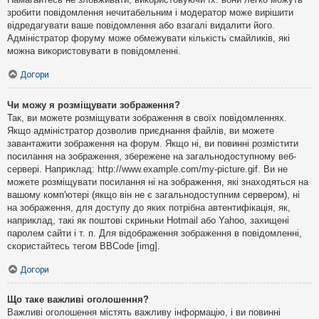
зробити повідомлення нечитабельним і модератор може вирішити
відредагувати ваше повідомлення або взагалі видалити його.
Адміністратор форуму може обмежувати кількість смайликів, які
можна використовувати в повідомленні.
Догори
Чи можу я розміщувати зображення?
Так, ви можете розміщувати зображення в своїх повідомленнях.
Якщо адміністратор дозволив приєднання файлів, ви можете
завантажити зображення на форум. Якщо ні, ви повинні розмістити
посилання на зображення, збережене на загальнодоступному веб-
сервері. Наприклад: http://www.example.com/my-picture.gif. Ви не
можете розміщувати посилання ні на зображення, які знаходяться на
вашому комп'ютері (якщо він не є загальнодоступним сервером), ні
на зображення, для доступу до яких потрібна автентифікація, як,
наприклад, такі як поштові скриньки Hotmail або Yahoo, захищені
паролем сайти і т. п. Для відображення зображення в повідомленні,
скористайтесь тегом BBCode [img].
Догори
Що таке важливі оголошення?
Важливі оголошення містять важливу інформацію, і ви повинні