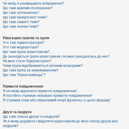
к
Чи можу я розміщувати зображення?
Що таке важливі оголошення?
Що таке оголошення?
Що таке прикріплені теми?
Д
Що таке закриті теми?
о
Що таке значок теми?
п
о
м
Рівні користувачів та групи
о
Хто такі Адміністратори?
г
Хто такі модератори?
а
Що таке групи користувачів?
Де знаходяться групи користувачів і як мені приєднатись до них?
Як мені стати Лідером групи?
Чому групи відображаються різними кольорами?
Що таке група за замовчуванням?
Що таке "Наша команда"?
Приватні повідомлення
Я не можу відсилати приватні повідомлення!
Я постійно отримую небажані приватні повідомлення!
Я отримав спам або образливий email від когось із цього форуму!
Друзі та недруги
Що таке список друзів та недругів?
Як я можу додавати / видаляти користувачів до мого списку друзів або
недругів?