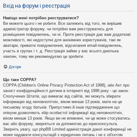
Вхід на форум і реєстрація
Навіщо мені потрібно реєструватися?
Ви можете цього і не робити. Все залежить від того, як вирішив
адміністратор форуму, чи потрібно вам реєструватись для
розміщення повідомлень, чи ні. Проте реєстрація дає вам додаткові
можливості, які недоступні для анонімних користувачів, такі як
аватари, приватні повідомлення, відсилання email-повідомлень,
участь в групах і т. д. Реєстрація займе у вас всього декілька
хвилин, тому ми рекомендуємо це зробити.
Догори
Що таке COPPA?
COPPA (Children's Online Privacy Protection Act of 1998), або Акт про
захист конфіденційності дитини в інтернеті від 1998 року - це закон
Сполучених Штатів, що вимагає від сайтів, які можуть збирати
інформацію від неповнолітніх, віком менше 13 років, мати на це
письмову згоду батьків. Припустимо й інше підтвердження що
опікуни дозволяють збір особистої інформації від неповнолітніх,
віком менше 13 років. Якщо ви не впевнені, чи це може стосуватись
вас або форуму, зверніться за допомогою до юрисконсульта.
Зверніть увагу, що phpBB Limited адміністрація даної конференції не
може надавати консультацій з юридичних питань і не є об'єктом