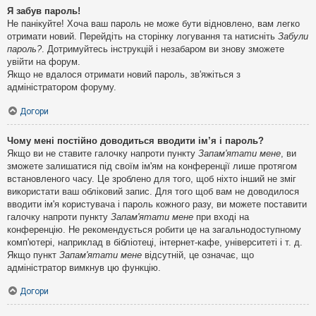
Я забув пароль!
Не панікуйте! Хоча ваш пароль не може бути відновлено, вам легко
отримати новий. Перейдіть на сторінку логування та натисніть
Забули
пароль?
. Дотримуйтесь інструкцій і незабаром ви знову зможете
увійти на форум.
Якщо не вдалося отримати новий пароль, зв'яжіться з
адміністратором форуму.
Догори
Чому мені постійно доводиться вводити ім’я і пароль?
Якщо ви не ставите галочку напроти пункту
Запам'ятати мене
, ви
зможете залишатися під своїм ім'ям на конференції лише протягом
встановленого часу. Це зроблено для того, щоб ніхто інший не зміг
використати ваш обліковий запис. Для того щоб вам не доводилося
вводити ім'я користувача і пароль кожного разу, ви можете поставити
галочку напроти пункту
Запам'ятати мене
при вході на
конференцію. Не рекомендується робити це на загальнодоступному
комп'ютері, наприклад в бібліотеці, інтернет-кафе, університеті і т. д.
Якщо пункт
Запам'ятати мене
відсутній, це означає, що
адміністратор вимкнув цю функцію.
Догори