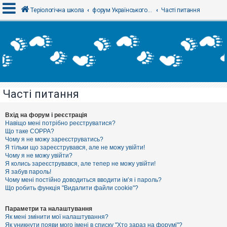
Теріологічна школа
форум Українського теріологічного товариства
Часті питання
В
х
і
д
Часті питання
Р
е
є
Вхід на форум і реєстрація
с
Навіщо мені потрібно реєструватися?
т
Що таке COPPA?
р
Чому я не можу зареєструватись?
а
Я тільки що зареєструвався, але не можу увійти!
ц
Чому я не можу увійти?
і
я
Я колись зареєструвався, але тепер не можу увійти!
Я забув пароль!
Чому мені постійно доводиться вводити ім’я і пароль?
Що робить функція "Видалити файли cookie"?
Т
е
м
Параметри та налаштування
и
Як мені змінити мої налаштування?
б
Як уникнути появи мого імені в списку "Хто зараз на форумі"?