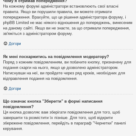
Чому я отримав попередження?
На кожному форумі адміністратори встановлюють свої власні
правила. Якщо ви порушили правила, ви можете отримати
попередження. Врахуйте, що це рішення адміністратора форуму, і
phpBB Limited не має ніякого відношення до попереджень, винесеним
на даному сайті. Якщо ви не знаєте, за що отримали попередження,
зв'яжіться з адміністратором форуму.
Догори
Як мені поскаржитись на повідомлення модератору?
Поряд з кожним повідомленням, ви побачите кнопку, призначену для
подання скарги на нього, якщо це дозволено адміністратором.
Натиснувши на неї, ви пройдете через ряд кроків, необхідних для
відправлення подання на повідомлення.
Догори
Що означає кнопка "Зберегти" в формі написання
повідомлення?
Ця кнопка дозволяє вам зберігати повідомлення для того, щоб
завершити та розмістити їх пізніше. Для того, щоб відкрити
збережене повідомлення, перейдіть в параграф "Чернетки" панелі
керування.