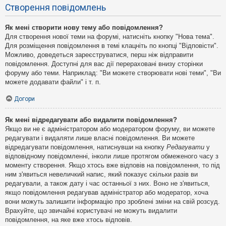
Створення повідомлень
Як мені створити нову тему або повідомлення?
Для створення нової теми на форумі, натисніть кнопку "Нова тема".
Для розміщення повідомлення в темі клацніть по кнопці "Відповісти".
Можливо, доведеться зареєструватися, перш ніж відправити
повідомлення. Доступні для вас дії перераховані внизу сторінки
форуму або теми. Наприклад: "Ви можете створювати нові теми", "Ви
можете додавати файли" і т. п.
Догори
Як мені відредагувати або видалити повідомлення?
Якщо ви не є адміністратором або модератором форуму, ви можете
редагувати і видаляти лише власні повідомлення. Ви можете
відредагувати повідомлення, натиснувши на кнопку
Редагувати
у
відповідному повідомленні, інколи лише протягом обмеженого часу з
моменту створення. Якщо хтось вже відповів на повідомлення, то під
ним з'явиться невеличкий напис, який показує скільки разів ви
редагували, а також дату і час останньої з них. Воно не з'явиться,
якщо повідомлення редагував адміністратор або модератор, хоча
вони можуть залишити інформацію про зроблені зміни на свій розсуд.
Врахуйте, що звичайні користувачі не можуть видалити
повідомлення, на яке вже хтось відповів.