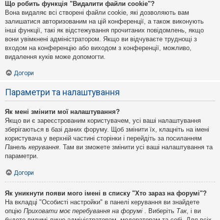
Що робить функція "Видалити файли cookie"?
Вона видаляє всі створені файли cookie, які дозволяють вам
залишатися авторизованим на цій конференції, а також виконують
інші функції, такі як відстежування прочитаних повідомлень, якщо
вони увімкнені адміністратором. Якщо ви відчуваєте труднощі з
входом на конференцію або виходом з конференції, можливо,
видалення куків може допомогти.
Догори
Параметри та налаштування
Як мені змінити мої налаштування?
Якщо ви є зареєстрованим користувачем, усі ваші налаштування
зберігаються в базі даних форуму. Щоб змінити їх, клацніть на імені
користувача у верхній частині сторінки і перейдіть за посиланням
Панель керування
. Там ви зможете змінити усі ваші налаштування та
параметри.
Догори
Як уникнути появи мого імені в списку "Хто зараз на форумі"?
На вкладці "Особисті настройки" в панелі керування ви знайдете
опцію
Приховати моє перебування на форумі
. Виберіть
Так
, і ви
будете видимі лише адміністраторам, модераторам та собі. Для всіх