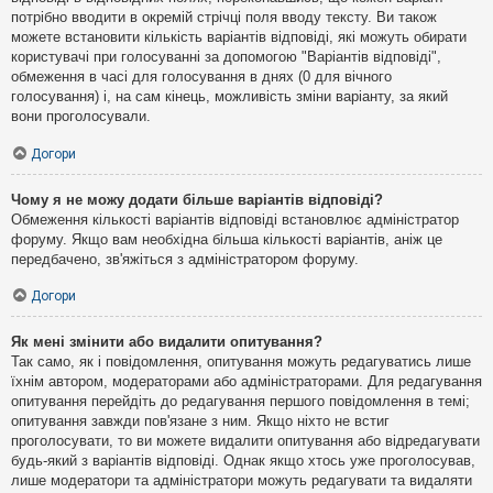
потрібно вводити в окремій стрічці поля вводу тексту. Ви також
можете встановити кількість варіантів відповіді, які можуть обирати
користувачі при голосуванні за допомогою "Варіантів відповіді",
обмеження в часі для голосування в днях (0 для вічного
голосування) і, на сам кінець, можливість зміни варіанту, за який
вони проголосували.
Догори
Чому я не можу додати більше варіантів відповіді?
Обмеження кількості варіантів відповіді встановлює адміністратор
форуму. Якщо вам необхідна більша кількості варіантів, аніж це
передбачено, зв'яжіться з адміністратором форуму.
Догори
Як мені змінити або видалити опитування?
Так само, як і повідомлення, опитування можуть редагуватись лише
їхнім автором, модераторами або адміністраторами. Для редагування
опитування перейдіть до редагування першого повідомлення в темі;
опитування завжди пов'язане з ним. Якщо ніхто не встиг
проголосувати, то ви можете видалити опитування або відредагувати
будь-який з варіантів відповіді. Однак якщо хтось уже проголосував,
лише модератори та адміністратори можуть редагувати та видаляти