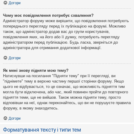
Догори
Чому моє повідомлення потребує схвалення?
Адміністратор форуму може вирішити, що повідомлення потребують
попереднього перегляду перед їх публікацією на форумі. Можливо
також, що адміністратор додав вас до групи користувачів,
повідомлення яких, на його або її думку, потребують перегляду
адміністратором перед публікацією. Будь ласка, зверніться до
адміністратора для отримання додаткової інформації.
Догори
Як мені знову підняти мою тему?
Натиснувши на посилання "Підняти тему" при її перегляді, ви
"піднімете" тему в верхню частину першої сторінки форуму. Якщо
цього не відбувається, то це означає, що можливість підняття тим
могла бути відключена, або час, який повинен пройти до повторного
підняття теми, ще не вийшов. Також можна підняти тему, просто
відповівши на неї, однак переконайтесь, що ви не порушуєте правила
форуму, в якому знаходитесь.
Догори
Форматування тексту і типи тем