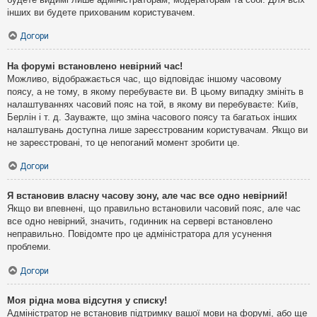
інших ви будете прихованим користувачем.
Догори
На форумі встановлено невірний час!
Можливо, відображається час, що відповідає іншому часовому
поясу, а не тому, в якому перебуваєте ви. В цьому випадку змініть в
налаштуваннях часовий пояс на той, в якому ви перебуваєте: Київ,
Берлін і т. д. Зауважте, що зміна часового поясу та багатьох інших
налаштувань доступна лише зареєстрованим користувачам. Якщо ви
не зареєстровані, то це непоганий момент зробити це.
Догори
Я встановив власну часову зону, але час все одно невірний!
Якщо ви впевнені, що правильно встановили часовий пояс, але час
все одно невірний, значить, годинник на сервері встановлено
неправильно. Повідомте про це адміністратора для усунення
проблеми.
Догори
Моя рідна мова відсутня у списку!
Адміністратор не встановив підтримку вашої мови на форумі, або ще