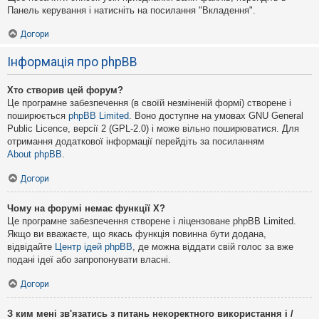
Панель керування і натисніть на посилання "Вкладення".
Догори
Інформація про phpBB
Хто створив цей форум?
Це програмне забезпечення (в своїй незміненій формі) створене і
поширюється
phpBB Limited
. Воно доступне на умовах GNU General
Public Licence, версії 2 (GPL-2.0) і може вільно поширюватися. Для
отримання додаткової інформації перейдіть за посиланням
About phpBB
.
Догори
Чому на форумі немає функції X?
Це програмне забезпечення створене і ліцензоване phpBB Limited.
Якщо ви вважаєте, що якась функція повинна бути додана,
відвідайте
Центр ідей phpBB
, де можна віддати свій голос за вже
подані ідеї або запропонувати власні.
Догори
З ким мені зв'язатись з питань некоректного використання і /