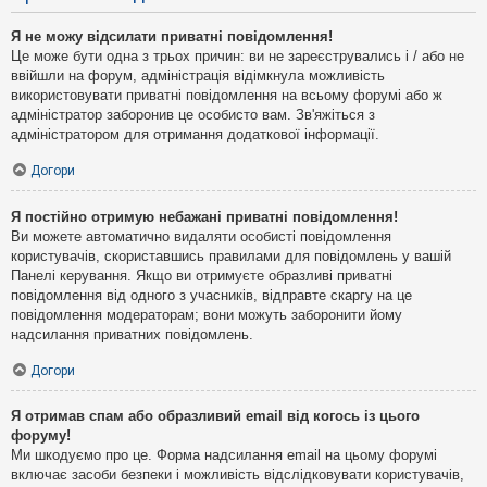
Я не можу відсилати приватні повідомлення!
Це може бути одна з трьох причин: ви не зареєструвались і / або не
ввійшли на форум, адміністрація відімкнула можливість
використовувати приватні повідомлення на всьому форумі або ж
адміністратор заборонив це особисто вам. Зв'яжіться з
адміністратором для отримання додаткової інформації.
Догори
Я постійно отримую небажані приватні повідомлення!
Ви можете автоматично видаляти особисті повідомлення
користувачів, скориставшись правилами для повідомлень у вашій
Панелі керування. Якщо ви отримуєте образливі приватні
повідомлення від одного з учасників, відправте скаргу на це
повідомлення модераторам; вони можуть заборонити йому
надсилання приватних повідомлень.
Догори
Я отримав спам або образливий email від когось із цього
форуму!
Ми шкодуємо про це. Форма надсилання email на цьому форумі
включає засоби безпеки і можливість відслідковувати користувачів,