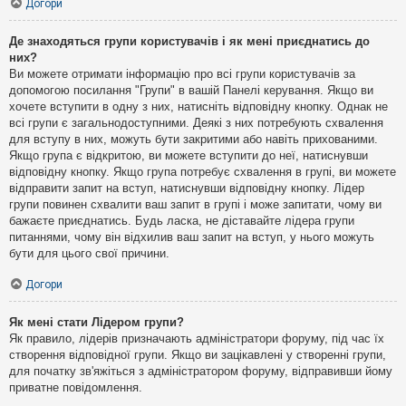
Догори
Де знаходяться групи користувачів і як мені приєднатись до
них?
Ви можете отримати інформацію про всі групи користувачів за
допомогою посилання "Групи" в вашій Панелі керування. Якщо ви
хочете вступити в одну з них, натисніть відповідну кнопку. Однак не
всі групи є загальнодоступними. Деякі з них потребують схвалення
для вступу в них, можуть бути закритими або навіть прихованими.
Якщо група є відкритою, ви можете вступити до неї, натиснувши
відповідну кнопку. Якщо група потребує схвалення в групі, ви можете
відправити запит на вступ, натиснувши відповідну кнопку. Лідер
групи повинен схвалити ваш запит в групі і може запитати, чому ви
бажаєте приєднатись. Будь ласка, не діставайте лідера групи
питаннями, чому він відхилив ваш запит на вступ, у нього можуть
бути для цього свої причини.
Догори
Як мені стати Лідером групи?
Як правило, лідерів призначають адміністратори форуму, під час їх
створення відповідної групи. Якщо ви зацікавлені у створенні групи,
для початку зв'яжіться з адміністратором форуму, відправивши йому
приватне повідомлення.