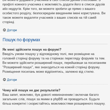
профілі кожного учасника є можливість додати його в список друзів
або недругів. Крім того, ви можете зробити це прямо з вашого
особистого розділу, безпосереднім введенням імені користувача. Ви
також можете видаляти учасників з ваших списків на тій самій
сторінці.
Догори
Пошук по форумах
Як мені здійснити пошук на форумі?
Введіть умови пошуку у відповідному полі, яке розміщене на
головній сторінці форуму та на сторінках перегляду форумів та тем.
Ви можете здійснити розширений пошук, перейшовши за посиланням
"Розширений пошук", яке знаходиться на кожній сторінці форуму.
Розміщення посилань може відрізнятись, залежно від стилю.
Догори
Чому мій пошук не дає результатів?
Ваш запит, можливо, був доволі невизначеним і включав багато
загальних слів, пошук за якими в phpBB не провадиться. Будьте
більш конкретні і скористайтесь можливостями розширеного пошуку.