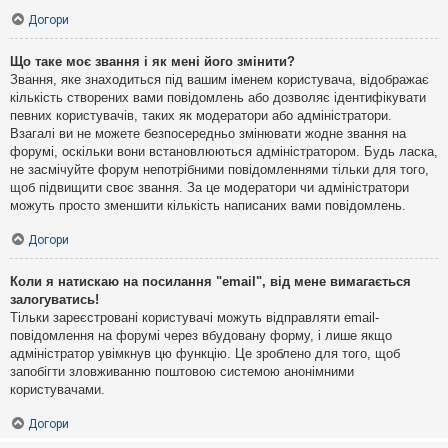
Догори
Що таке моє звання і як мені його змінити?
Звання, яке знаходиться під вашим іменем користувача, відображає
кількість створених вами повідомлень або дозволяє ідентифікувати
певних користувачів, таких як модератори або адміністратори.
Взагалі ви не можете безпосередньо змінювати жодне звання на
форумі, оскільки вони встановлюються адміністратором. Будь ласка,
не засмічуйте форум непотрібними повідомленнями тільки для того,
щоб підвищити своє звання. За це модератори чи адміністратори
можуть просто зменшити кількість написаних вами повідомлень.
Догори
Коли я натискаю на посилання "email", від мене вимагається
залогуватись!
Тільки зареєстровані користувачі можуть відправляти email-
повідомлення на форумі через вбудовану форму, і лише якщо
адміністратор увімкнув цю функцію. Це зроблено для того, щоб
запобігти зловживанню поштовою системою анонімними
користувачами.
Догори