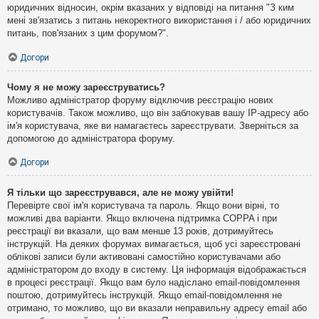
юридичних відносин, окрім вказаних у відповіді на питання "З ким
мені зв'язатись з питань некоректного використання і / або юридичних
питань, пов'язаних з цим форумом?".
Догори
Чому я не можу зареєструватись?
Можливо адміністратор форуму відключив реєстрацію нових
користувачів. Також можливо, що він заблокував вашу IP-адресу або
ім'я користувача, яке ви намагаєтесь зареєструвати. Зверніться за
допомогою до адміністратора форуму.
Догори
Я тільки що зареєструвався, але не можу увійти!
Перевірте свої ім'я користувача та пароль. Якщо вони вірні, то
можливі два варіанти. Якщо включена підтримка COPPA і при
реєстрації ви вказали, що вам менше 13 років, дотримуйтесь
інструкцій. На деяких форумах вимагається, щоб усі зареєстровані
облікові записи були активовані самостійно користувачами або
адміністратором до входу в систему. Ця інформація відображається
в процесі реєстрації. Якщо вам було надіслано email-повідомлення
поштою, дотримуйтесь інструкцій. Якщо email-повідомлення не
отримано, то можливо, що ви вказали неправильну адресу email або