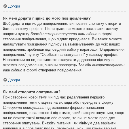
Догори
Як мені додати підпис до мого повідомлення?
Щоб додати підпис до повідомлення, ви повинні спочатку створити
його в вашому профілі. Після цього ви можете поставити галочку
напроти пункту
Завжди використовувати ваш підпис
в формі
створення повідомлення, щоб підпис приєднався. Ви також можете
налаштувати приєднання підпису за замовчуванням до усіх ваших
повідомлень, зробивши відповідний вибір у параграфі "Відправлення
повідомлень" пункту "Особисті налаштування" у вашому профілі.
Незважаючи на це, ви зможете скасувати додавання підпису в
окремих повідомлення, знявши прапорець
Завжди використовувати
ваш підпис
в формі створення повідомлення.
Догори
Як мені створити опитування?
При створенні нової теми чи під час редагування першого
повідомлення теми клацніть на вкладці або перейдіть в форму
Створити опитування
під основною формою написання
повідомлення, в залежності від стилю, який використовується; якщо
ви не бачите такої вкладки або форми, то ви не маєте прав для
створення опитувань. Вкажіть питання і як мінімум два варіанти
відповіді в відповідних полях, переконавшись, що кожен варіант