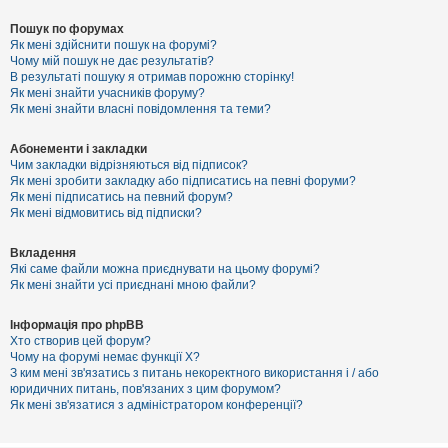
Пошук по форумах
Як мені здійснити пошук на форумі?
Чому мій пошук не дає результатів?
В результаті пошуку я отримав порожню сторінку!
Як мені знайти учасників форуму?
Як мені знайти власні повідомлення та теми?
Абонементи і закладки
Чим закладки відрізняються від підписок?
Як мені зробити закладку або підписатись на певні форуми?
Як мені підписатись на певний форум?
Як мені відмовитись від підписки?
Вкладення
Які саме файли можна приєднувати на цьому форумі?
Як мені знайти усі приєднані мною файли?
Інформація про phpBB
Хто створив цей форум?
Чому на форумі немає функції X?
З ким мені зв'язатись з питань некоректного використання і / або
юридичних питань, пов'язаних з цим форумом?
Як мені зв'язатися з адміністратором конференції?