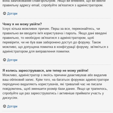
вона заблокований спам-фільтром. Якщо ви впевнені, що ви ввели
правильну адресу email, спробуйте зв'язатися з адміністратором.
Догори
Чому я не можу увійти?
Існує кілька можливих причин. Перш за все, переконайтесь, чи
правильно ви вводите ім'я користувача і пароль. Якщо дані введені
правильно, то необхідно зв'язатися з адміністратором, щоб
перевірити, чи не був вам заборонено доступ до форуму. Також
можливо, що допущена помилка в конфігурації форуму, зв'яжіться з
адміністратором для виправлення помилки.
Догори
Я колись зареєструвався, але тепер не можу увійти!
Можливо, адміністратор з якоїсь причини деактивував або видалив
ваш обліковий запис. Крім того, на багатьох форумах адміністратори
періодично видаляють користувачів, які тривалий час не писали
повідомлень, щоб зменшити розмір бази даних. Якщо це трапилось,
спробуйте ще раз зареєструватись і активніше приймати участь у
дискусіях.
Догори