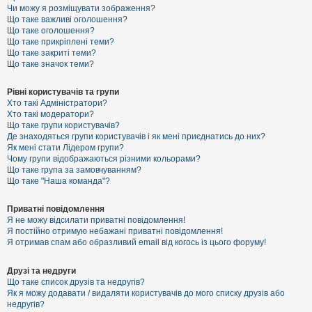
к
Чи можу я розміщувати зображення?
Що таке важливі оголошення?
Що таке оголошення?
Що таке прикріплені теми?
Д
Що таке закриті теми?
о
Що таке значок теми?
п
о
м
Рівні користувачів та групи
о
Хто такі Адміністратори?
г
Хто такі модератори?
а
Що таке групи користувачів?
Де знаходяться групи користувачів і як мені приєднатись до них?
Як мені стати Лідером групи?
Чому групи відображаються різними кольорами?
Що таке група за замовчуванням?
Що таке "Наша команда"?
Приватні повідомлення
Я не можу відсилати приватні повідомлення!
Я постійно отримую небажані приватні повідомлення!
Я отримав спам або образливий email від когось із цього форуму!
Друзі та недруги
Що таке список друзів та недругів?
Як я можу додавати / видаляти користувачів до мого списку друзів або
недругів?