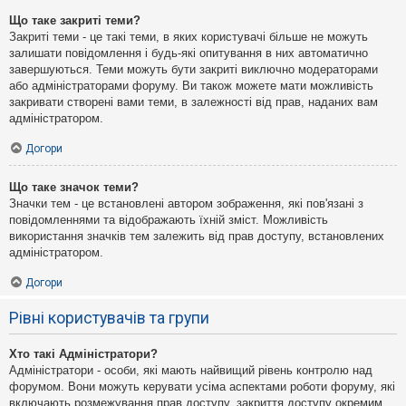
Що таке закриті теми?
Закриті теми - це такі теми, в яких користувачі більше не можуть
залишати повідомлення і будь-які опитування в них автоматично
завершуються. Теми можуть бути закриті виключно модераторами
або адміністраторами форуму. Ви також можете мати можливість
закривати створені вами теми, в залежності від прав, наданих вам
адміністратором.
Догори
Що таке значок теми?
Значки тем - це встановлені автором зображення, які пов'язані з
повідомленнями та відображають їхній зміст. Можливість
використання значків тем залежить від прав доступу, встановлених
адміністратором.
Догори
Рівні користувачів та групи
Хто такі Адміністратори?
Адміністратори - особи, які мають найвищий рівень контролю над
форумом. Вони можуть керувати усіма аспектами роботи форуму, які
включають розмежування прав доступу, закриття доступу окремим