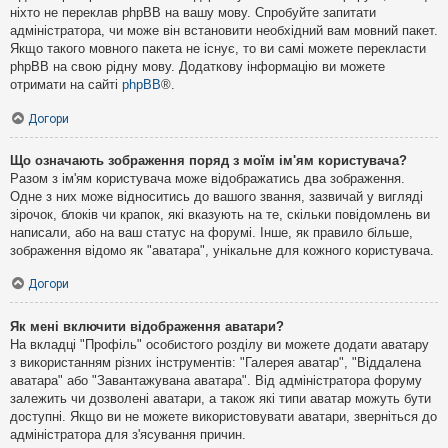
ніхто не переклав phpBB на вашу мову. Спробуйте запитати
адміністратора, чи може він встановити необхідний вам мовний пакет.
Якщо такого мовного пакета не існує, то ви самі можете перекласти
phpBB на свою рідну мову. Додаткову інформацію ви можете
отримати на сайті
phpBB
®.
Догори
Що означають зображення поряд з моїм ім'ям користувача?
Разом з ім'ям користувача може відображатись два зображення.
Одне з них може відноситись до вашого звання, зазвичай у вигляді
зірочок, блоків чи крапок, які вказують на те, скільки повідомлень ви
написали, або на ваш статус на форумі. Інше, як правило більше,
зображення відомо як "аватара", унікальне для кожного користувача.
Догори
Як мені включити відображення аватари?
На вкладці "Профіль" особистого розділу ви можете додати аватару
з використанням різних інструментів: "Галерея аватар", "Віддалена
аватара" або "Завантажувана аватара". Від адміністратора форуму
залежить чи дозволені аватари, а також які типи аватар можуть бути
доступні. Якщо ви не можете використовувати аватари, зверніться до
адміністратора для з'ясування причин.