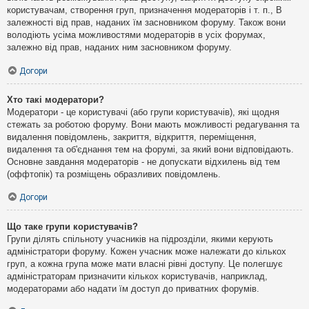
користувачам, створення груп, призначення модераторів і т. п., В
залежності від прав, наданих їм засновником форуму. Також вони
володіють усіма можливостями модераторів в усіх форумах,
залежно від прав, наданих ним засновником форуму.
Догори
Хто такі модератори?
Модератори - це користувачі (або групи користувачів), які щодня
стежать за роботою форуму. Вони мають можливості редагування та
видалення повідомлень, закриття, відкриття, переміщення,
видалення та об'єднання тем на форумі, за який вони відповідають.
Основне завдання модераторів - не допускати відхилень від тем
(оффтопік) та розміщень образливих повідомлень.
Догори
Що таке групи користувачів?
Групи ділять спільноту учасників на підрозділи, якими керують
адміністратори форуму. Кожен учасник може належати до кількох
груп, а кожна група може мати власні рівні доступу. Це полегшує
адміністраторам призначити кількох користувачів, наприклад,
модераторами або надати їм доступ до приватних форумів.