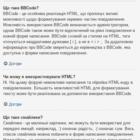
Що таке BBCode?
BBCode - це особлива реалізація HTML, що пропонує великі
можливості щодо форматування окремих частин повідомлення.
Можливість використання BBCode визначається адміністратором,
однак BBCode також може бути відключений на рівні повідомлення в
кожній формі написання. BBCode схожий за стилем на HTML, теги
оточуються квадратними дужками [ і ], а не в < і > ;. За додатковою
інформацією про BBCode зверніться до керівництва з BBCode, яка
доступна з форми написання повідомлення.
Догори
Чи можу я використовувати HTML?
Ні. На цьому форумі неможливе написання та обробка HTML-коду в
повідомленнях. Більшість можливостей HTML для форматування
тексту може бути реалізована за допомогою використання BBCode.
Догори
Що таке смайлики?
Смайлики - це маленькі картинки, які можуть бути використані для
передачі емоцій, наприклад, :) означає радість, :( означає сум. Весь
список смайликів можна побачити в формі написання повідомлення.
Намагайтесь не зловживати, використовуючи їх: вони легко можуть