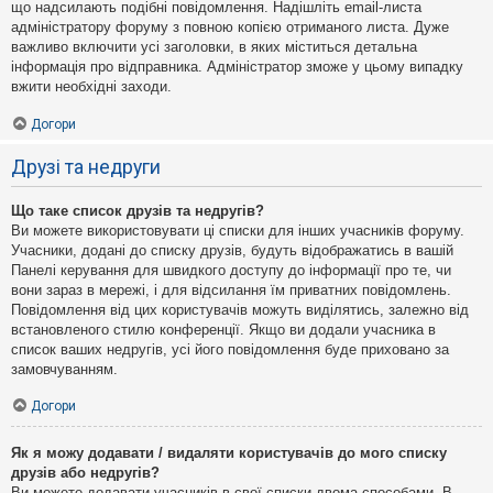
що надсилають подібні повідомлення. Надішліть email-листа
адміністратору форуму з повною копією отриманого листа. Дуже
важливо включити усі заголовки, в яких міститься детальна
інформація про відправника. Адміністратор зможе у цьому випадку
вжити необхідні заходи.
Догори
Друзі та недруги
Що таке список друзів та недругів?
Ви можете використовувати ці списки для інших учасників форуму.
Учасники, додані до списку друзів, будуть відображатись в вашій
Панелі керування для швидкого доступу до інформації про те, чи
вони зараз в мережі, і для відсилання їм приватних повідомлень.
Повідомлення від цих користувачів можуть виділятись, залежно від
встановленого стилю конференції. Якщо ви додали учасника в
список ваших недругів, усі його повідомлення буде приховано за
замовчуванням.
Догори
Як я можу додавати / видаляти користувачів до мого списку
друзів або недругів?
Ви можете додавати учасників в свої списки двома способами. В