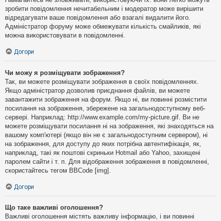
зробити повідомлення нечитабельним і модератор може вирішити
відредагувати ваше повідомлення або взагалі видалити його.
Адміністратор форуму може обмежувати кількість смайликів, які
можна використовувати в повідомленні.
Догори
Чи можу я розміщувати зображення?
Так, ви можете розміщувати зображення в своїх повідомленнях.
Якщо адміністратор дозволив приєднання файлів, ви можете
завантажити зображення на форум. Якщо ні, ви повинні розмістити
посилання на зображення, збережене на загальнодоступному веб-
сервері. Наприклад: http://www.example.com/my-picture.gif. Ви не
можете розміщувати посилання ні на зображення, які знаходяться на
вашому комп'ютері (якщо він не є загальнодоступним сервером), ні
на зображення, для доступу до яких потрібна автентифікація, як,
наприклад, такі як поштові скриньки Hotmail або Yahoo, захищені
паролем сайти і т. п. Для відображення зображення в повідомленні,
скористайтесь тегом BBCode [img].
Догори
Що таке важливі оголошення?
Важливі оголошення містять важливу інформацію, і ви повинні