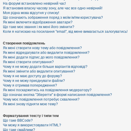
е
На форумі встановлено невірний час!
з
Я встановив власну часову зону, але час все одно невірний!
в
і
Моя рідна мова відсутня у списку!
д
Що означають зображення поряд з моїм ім'ям користувача?
п
Як мені включити відображення аватари?
о
Що таке моє звання і як мені його змінити?
в
Коли я натискаю на посилання "email", від мене вимагається залогуватись!
і
д
е
Створення повідомлень
й
Як мені створити нову тему або повідомлення?
Як мені відредагувати або видалити повідомлення?
Як мені додати підпис до мого повідомлення?
А
Як мені створити опитування?
к
Чому я не можу додати більше варіантів відповіді?
т
Як мені змінити або видалити опитування?
и
Чому я не маю доступу до форуму?
в
Чому я не можу приєднувати файли?
н
Чому я отримав попередження?
і
т
Як мені поскаржитись на повідомлення модератору?
е
Що означає кнопка "Зберегти" в формі написання повідомлення?
м
Чому моє повідомлення потребує схвалення?
и
Як мені знову підняти мою тему?
Форматування тексту і типи тем
П
Що таке BBCode?
о
Чи можу я використовувати HTML?
ш
Що таке смайлики?
у