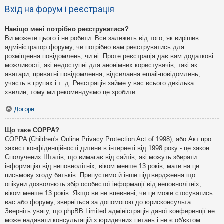
Вхід на форум і реєстрація
Навіщо мені потрібно реєструватися?
Ви можете цього і не робити. Все залежить від того, як вирішив
адміністратор форуму, чи потрібно вам реєструватись для
розміщення повідомлень, чи ні. Проте реєстрація дає вам додаткові
можливості, які недоступні для анонімних користувачів, такі як
аватари, приватні повідомлення, відсилання email-повідомлень,
участь в групах і т. д. Реєстрація займе у вас всього декілька
хвилин, тому ми рекомендуємо це зробити.
Догори
Що таке COPPA?
COPPA (Children's Online Privacy Protection Act of 1998), або Акт про
захист конфіденційності дитини в інтернеті від 1998 року - це закон
Сполучених Штатів, що вимагає від сайтів, які можуть збирати
інформацію від неповнолітніх, віком менше 13 років, мати на це
письмову згоду батьків. Припустимо й інше підтвердження що
опікуни дозволяють збір особистої інформації від неповнолітніх,
віком менше 13 років. Якщо ви не впевнені, чи це може стосуватись
вас або форуму, зверніться за допомогою до юрисконсульта.
Зверніть увагу, що phpBB Limited адміністрація даної конференції не
може надавати консультацій з юридичних питань і не є об'єктом