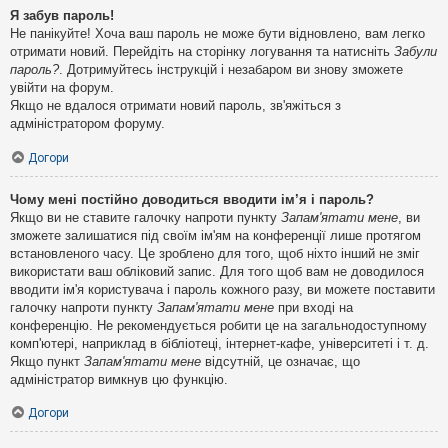
Я забув пароль!
Не панікуйте! Хоча ваш пароль не може бути відновлено, вам легко
отримати новий. Перейдіть на сторінку логування та натисніть
Забули
пароль?
. Дотримуйтесь інструкцій і незабаром ви знову зможете
увійти на форум.
Якщо не вдалося отримати новий пароль, зв'яжіться з
адміністратором форуму.
Догори
Чому мені постійно доводиться вводити ім’я і пароль?
Якщо ви не ставите галочку напроти пункту
Запам'ятати мене
, ви
зможете залишатися під своїм ім'ям на конференції лише протягом
встановленого часу. Це зроблено для того, щоб ніхто інший не зміг
використати ваш обліковий запис. Для того щоб вам не доводилося
вводити ім'я користувача і пароль кожного разу, ви можете поставити
галочку напроти пункту
Запам'ятати мене
при вході на
конференцію. Не рекомендується робити це на загальнодоступному
комп'ютері, наприклад в бібліотеці, інтернет-кафе, університеті і т. д.
Якщо пункт
Запам'ятати мене
відсутній, це означає, що
адміністратор вимкнув цю функцію.
Догори