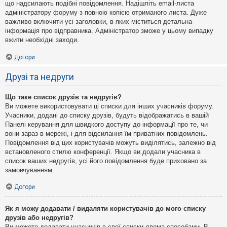
що надсилають подібні повідомлення. Надішліть email-листа
адміністратору форуму з повною копією отриманого листа. Дуже
важливо включити усі заголовки, в яких міститься детальна
інформація про відправника. Адміністратор зможе у цьому випадку
вжити необхідні заходи.
Догори
Друзі та недруги
Що таке список друзів та недругів?
Ви можете використовувати ці списки для інших учасників форуму.
Учасники, додані до списку друзів, будуть відображатись в вашій
Панелі керування для швидкого доступу до інформації про те, чи
вони зараз в мережі, і для відсилання їм приватних повідомлень.
Повідомлення від цих користувачів можуть виділятись, залежно від
встановленого стилю конференції. Якщо ви додали учасника в
список ваших недругів, усі його повідомлення буде приховано за
замовчуванням.
Догори
Як я можу додавати / видаляти користувачів до мого списку
друзів або недругів?
Ви можете додавати учасників в свої списки двома способами. В