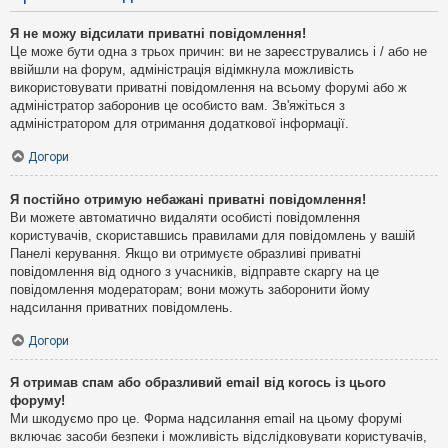
Я не можу відсилати приватні повідомлення!
Це може бути одна з трьох причин: ви не зареєструвались і / або не
ввійшли на форум, адміністрація відімкнула можливість
використовувати приватні повідомлення на всьому форумі або ж
адміністратор заборонив це особисто вам. Зв'яжіться з
адміністратором для отримання додаткової інформації.
Догори
Я постійно отримую небажані приватні повідомлення!
Ви можете автоматично видаляти особисті повідомлення
користувачів, скориставшись правилами для повідомлень у вашій
Панелі керування. Якщо ви отримуєте образливі приватні
повідомлення від одного з учасників, відправте скаргу на це
повідомлення модераторам; вони можуть заборонити йому
надсилання приватних повідомлень.
Догори
Я отримав спам або образливий email від когось із цього
форуму!
Ми шкодуємо про це. Форма надсилання email на цьому форумі
включає засоби безпеки і можливість відслідковувати користувачів,