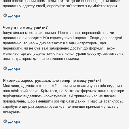
вона заблокований спам-фільтром. Якщо ви впевнені, що ви ввели
правильну адресу email, спробуйте зв'язатися з адміністратором.
Догори
Чому я не можу увійти?
Існує кілька можливих причин. Перш за все, переконайтесь, чи
правильно ви вводите ім'я користувача і пароль. Якщо дані введені
правильно, то необхідно зв'язатися з адміністратором, щоб
перевірити, чи не був вам заборонено доступ до форуму. Також
можливо, що допущена помилка в конфігурації форуму, зв'яжіться з
адміністратором для виправлення помилки.
Догори
Я колись зареєструвався, але тепер не можу увійти!
Можливо, адміністратор з якоїсь причини деактивував або видалив
ваш обліковий запис. Крім того, на багатьох форумах адміністратори
періодично видаляють користувачів, які тривалий час не писали
повідомлень, щоб зменшити розмір бази даних. Якщо це трапилось,
спробуйте ще раз зареєструватись і активніше приймати участь у
дискусіях.
Догори