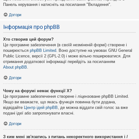
Панель керування і натисніть на посилання "Вкладення".
Догори
Інформація про phpBB
Хто створив цей форум?
Це програмне забезпечення (в своїй незміненій формі) створене і
поширюється
phpBB Limited
. Воно доступне на умовах GNU General
Public Licence, версії 2 (GPL-2.0) і може вільно поширюватися. Для
отримання додаткової інформації перейдіть за посиланням
About phpBB
.
Догори
Чому на форумі немає функції X?
Це програмне забезпечення створене і ліцензоване phpBB Limited.
Якщо ви вважаєте, що якась функція повинна бути додана,
відвідайте
Центр ідей phpBB
, де можна віддати свій голос за вже
подані ідеї або запропонувати власні.
Догори
З ким мені зв'язатись з питань некоректного використання і /