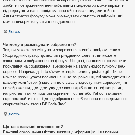
зробити повідомлення нечитабельним і модератор може вирішити
відредагувати ваше повідомлення або взагалі видалити його.
Адміністратор форуму може обмежувати кількість смайликів, які
можна використовувати в повідомленні.
Догори
Чи можу я розміщувати зображення?
Так, ви можете розміщувати зображення в своїх повідомленнях.
Якщо адміністратор дозволив приєднання файлів, ви можете
завантажити зображення на форум. Якщо ні, ви повинні розмістити
посилання на зображення, збережене на загальнодоступному веб-
сервері. Наприклад: http://www.example.com/my-picture.gif. Ви не
можете розміщувати посилання ні на зображення, які знаходяться на
вашому комп'ютері (якщо він не є загальнодоступним сервером), ні
на зображення, для доступу до яких потрібна автентифікація, як,
наприклад, такі як поштові скриньки Hotmail або Yahoo, захищені
паролем сайти і т. п. Для відображення зображення в повідомленні,
скористайтесь тегом BBCode [img].
Догори
Що таке важливі оголошення?
Важливі оголошення містять важливу інформацію, і ви повинні