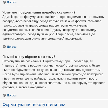
Догори
Чому моє повідомлення потребує схвалення?
Адміністратор форуму може вирішити, що повідомлення потребують
попереднього перегляду перед їх публікацією на форумі. Можливо
також, що адміністратор додав вас до групи користувачів,
повідомлення яких, на його або її думку, потребують перегляду
адміністратором перед публікацією. Будь ласка, зверніться до
адміністратора для отримання додаткової інформації.
Догори
Як мені знову підняти мою тему?
Натиснувши на посилання "Підняти тему" при її перегляді, ви
"піднімете" тему в верхню частину першої сторінки форуму. Якщо
цього не відбувається, то це означає, що можливість підняття тим
могла бути відключена, або час, який повинен пройти до повторного
підняття теми, ще не вийшов. Також можна підняти тему, просто
відповівши на неї, однак переконайтесь, що ви не порушуєте правила
форуму, в якому знаходитесь.
Догори
Форматування тексту і типи тем