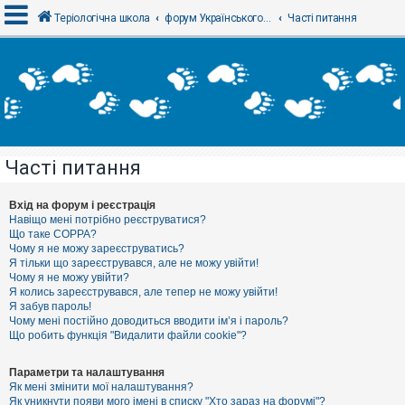
Теріологічна школа
форум Українського теріологічного товариства
Часті питання
В
х
і
д
Часті питання
Р
е
є
Вхід на форум і реєстрація
с
Навіщо мені потрібно реєструватися?
т
Що таке COPPA?
р
Чому я не можу зареєструватись?
а
Я тільки що зареєструвався, але не можу увійти!
ц
Чому я не можу увійти?
і
я
Я колись зареєструвався, але тепер не можу увійти!
Я забув пароль!
Чому мені постійно доводиться вводити ім’я і пароль?
Що робить функція "Видалити файли cookie"?
Т
е
м
Параметри та налаштування
и
Як мені змінити мої налаштування?
б
Як уникнути появи мого імені в списку "Хто зараз на форумі"?