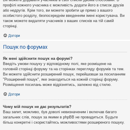
профілі кожного учасника є можливість додати його в список друзів
або недругів. Крім того, ви можете зробити це прямо з вашого
особистого розділу, безпосереднім введенням імені користувача. Ви
також можете видаляти учасників з ваших списків на тій самій
сторінці.
Догори
Пошук по форумах
Як мені здійснити пошук на форумі?
Введіть умови пошуку у відповідному полі, яке розміщене на
головній сторінці форуму та на сторінках перегляду форумів та тем.
Ви можете здійснити розширений пошук, перейшовши за посиланням
"Розширений пошук", яке знаходиться на кожній сторінці форуму.
Розміщення посилань може відрізнятись, залежно від стилю.
Догори
Чому мій пошук не дає результатів?
Ваш запит, можливо, був доволі невизначеним і включав багато
загальних слів, пошук за якими в phpBB не провадиться. Будьте
більш конкретні і скористайтесь можливостями розширеного пошуку.