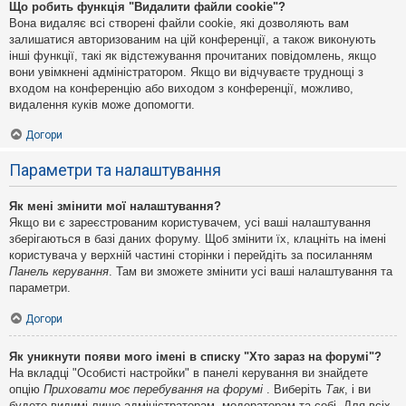
Що робить функція "Видалити файли cookie"?
Вона видаляє всі створені файли cookie, які дозволяють вам
залишатися авторизованим на цій конференції, а також виконують
інші функції, такі як відстежування прочитаних повідомлень, якщо
вони увімкнені адміністратором. Якщо ви відчуваєте труднощі з
входом на конференцію або виходом з конференції, можливо,
видалення куків може допомогти.
Догори
Параметри та налаштування
Як мені змінити мої налаштування?
Якщо ви є зареєстрованим користувачем, усі ваші налаштування
зберігаються в базі даних форуму. Щоб змінити їх, клацніть на імені
користувача у верхній частині сторінки і перейдіть за посиланням
Панель керування
. Там ви зможете змінити усі ваші налаштування та
параметри.
Догори
Як уникнути появи мого імені в списку "Хто зараз на форумі"?
На вкладці "Особисті настройки" в панелі керування ви знайдете
опцію
Приховати моє перебування на форумі
. Виберіть
Так
, і ви
будете видимі лише адміністраторам, модераторам та собі. Для всіх