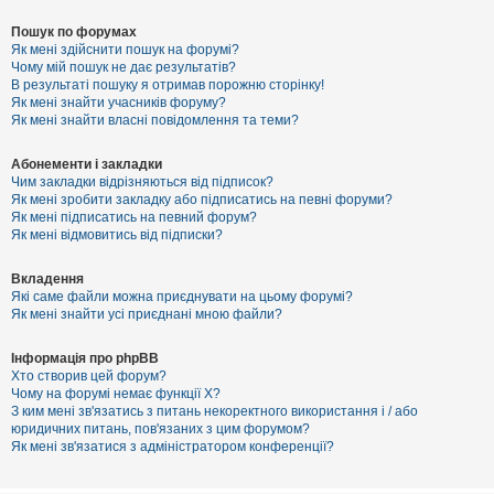
Пошук по форумах
Як мені здійснити пошук на форумі?
Чому мій пошук не дає результатів?
В результаті пошуку я отримав порожню сторінку!
Як мені знайти учасників форуму?
Як мені знайти власні повідомлення та теми?
Абонементи і закладки
Чим закладки відрізняються від підписок?
Як мені зробити закладку або підписатись на певні форуми?
Як мені підписатись на певний форум?
Як мені відмовитись від підписки?
Вкладення
Які саме файли можна приєднувати на цьому форумі?
Як мені знайти усі приєднані мною файли?
Інформація про phpBB
Хто створив цей форум?
Чому на форумі немає функції X?
З ким мені зв'язатись з питань некоректного використання і / або
юридичних питань, пов'язаних з цим форумом?
Як мені зв'язатися з адміністратором конференції?