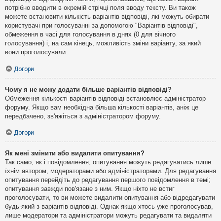
потрібно вводити в окремій стрічці поля вводу тексту. Ви також
можете встановити кількість варіантів відповіді, які можуть обирати
користувачі при голосуванні за допомогою "Варіантів відповіді",
обмеження в часі для голосування в днях (0 для вічного
голосування) і, на сам кінець, можливість зміни варіанту, за який
вони проголосували.
Догори
Чому я не можу додати більше варіантів відповіді?
Обмеження кількості варіантів відповіді встановлює адміністратор
форуму. Якщо вам необхідна більша кількості варіантів, аніж це
передбачено, зв'яжіться з адміністратором форуму.
Догори
Як мені змінити або видалити опитування?
Так само, як і повідомлення, опитування можуть редагуватись лише
їхнім автором, модераторами або адміністраторами. Для редагування
опитування перейдіть до редагування першого повідомлення в темі;
опитування завжди пов'язане з ним. Якщо ніхто не встиг
проголосувати, то ви можете видалити опитування або відредагувати
будь-який з варіантів відповіді. Однак якщо хтось уже проголосував,
лише модератори та адміністратори можуть редагувати та видаляти