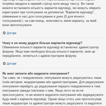
потрібно вводити в окремій стрічці поля вводу тексту. Ви також
можете встановити кількість варіантів відповіді, які можуть обирати
користувачі при голосуванні за допомогою "Варіантів відповіді",
обмеження в часі для голосування в днях (0 для вічного
голосування) і, на сам кінець, можливість зміни варіанту, за який
вони проголосували.
Догори
Чому я не можу додати більше варіантів відповіді?
Обмеження кількості варіантів відповіді встановлює адміністратор
форуму. Якщо вам необхідна більша кількості варіантів, аніж це
передбачено, зв'яжіться з адміністратором форуму.
Догори
Як мені змінити або видалити опитування?
Так само, як і повідомлення, опитування можуть редагуватись лише
їхнім автором, модераторами або адміністраторами. Для редагування
опитування перейдіть до редагування першого повідомлення в темі;
опитування завжди пов'язане з ним. Якщо ніхто не встиг
проголосувати, то ви можете видалити опитування або відредагувати
будь-який з варіантів відповіді. Однак якщо хтось уже проголосував,
лише модератори та адміністратори можуть редагувати та видаляти