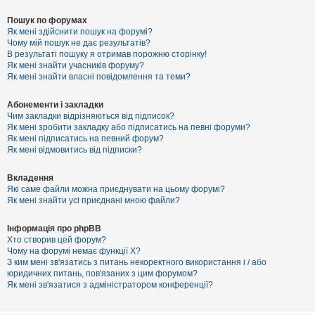
Пошук по форумах
Як мені здійснити пошук на форумі?
Чому мій пошук не дає результатів?
В результаті пошуку я отримав порожню сторінку!
Як мені знайти учасників форуму?
Як мені знайти власні повідомлення та теми?
Абонементи і закладки
Чим закладки відрізняються від підписок?
Як мені зробити закладку або підписатись на певні форуми?
Як мені підписатись на певний форум?
Як мені відмовитись від підписки?
Вкладення
Які саме файли можна приєднувати на цьому форумі?
Як мені знайти усі приєднані мною файли?
Інформація про phpBB
Хто створив цей форум?
Чому на форумі немає функції X?
З ким мені зв'язатись з питань некоректного використання і / або
юридичних питань, пов'язаних з цим форумом?
Як мені зв'язатися з адміністратором конференції?