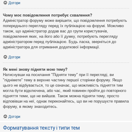
Догори
Чому моє повідомлення потребує схвалення?
Адміністратор форуму може вирішити, що повідомлення потребують
попереднього перегляду перед їх публікацією на форумі. Можливо
також, що адміністратор додав вас до групи користувачів,
повідомлення яких, на його або її думку, потребують перегляду
адміністратором перед публікацією. Будь ласка, зверніться до
адміністратора для отримання додаткової інформації.
Догори
Як мені знову підняти мою тему?
Натиснувши на посилання "Підняти тему" при її перегляді, ви
"піднімете" тему в верхню частину першої сторінки форуму. Якщо
цього не відбувається, то це означає, що можливість підняття тим
могла бути відключена, або час, який повинен пройти до повторного
підняття теми, ще не вийшов. Також можна підняти тему, просто
відповівши на неї, однак переконайтесь, що ви не порушуєте правила
форуму, в якому знаходитесь.
Догори
Форматування тексту і типи тем