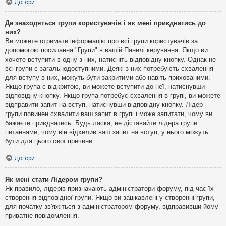
Догори
Де знаходяться групи користувачів і як мені приєднатись до
них?
Ви можете отримати інформацію про всі групи користувачів за
допомогою посилання "Групи" в вашій Панелі керування. Якщо ви
хочете вступити в одну з них, натисніть відповідну кнопку. Однак не
всі групи є загальнодоступними. Деякі з них потребують схвалення
для вступу в них, можуть бути закритими або навіть прихованими.
Якщо група є відкритою, ви можете вступити до неї, натиснувши
відповідну кнопку. Якщо група потребує схвалення в групі, ви можете
відправити запит на вступ, натиснувши відповідну кнопку. Лідер
групи повинен схвалити ваш запит в групі і може запитати, чому ви
бажаєте приєднатись. Будь ласка, не діставайте лідера групи
питаннями, чому він відхилив ваш запит на вступ, у нього можуть
бути для цього свої причини.
Догори
Як мені стати Лідером групи?
Як правило, лідерів призначають адміністратори форуму, під час їх
створення відповідної групи. Якщо ви зацікавлені у створенні групи,
для початку зв'яжіться з адміністратором форуму, відправивши йому
приватне повідомлення.