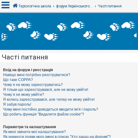
Теріологічна школа
форум Українського теріологічного товариства
Часті питання
В
х
і
д
Часті питання
Р
е
є
Вхід на форум і реєстрація
с
Навіщо мені потрібно реєструватися?
т
Що таке COPPA?
р
Чому я не можу зареєструватись?
а
Я тільки що зареєструвався, але не можу увійти!
ц
Чому я не можу увійти?
і
я
Я колись зареєструвався, але тепер не можу увійти!
Я забув пароль!
Чому мені постійно доводиться вводити ім’я і пароль?
Що робить функція "Видалити файли cookie"?
Т
е
м
Параметри та налаштування
и
Як мені змінити мої налаштування?
б
Як уникнути появи мого імені в списку "Хто зараз на форумі"?