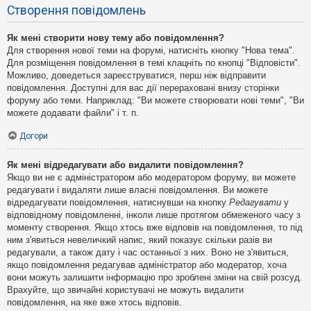
Створення повідомлень
Як мені створити нову тему або повідомлення?
Для створення нової теми на форумі, натисніть кнопку "Нова тема".
Для розміщення повідомлення в темі клацніть по кнопці "Відповісти".
Можливо, доведеться зареєструватися, перш ніж відправити
повідомлення. Доступні для вас дії перераховані внизу сторінки
форуму або теми. Наприклад: "Ви можете створювати нові теми", "Ви
можете додавати файли" і т. п.
Догори
Як мені відредагувати або видалити повідомлення?
Якщо ви не є адміністратором або модератором форуму, ви можете
редагувати і видаляти лише власні повідомлення. Ви можете
відредагувати повідомлення, натиснувши на кнопку
Редагувати
у
відповідному повідомленні, інколи лише протягом обмеженого часу з
моменту створення. Якщо хтось вже відповів на повідомлення, то під
ним з'явиться невеличкий напис, який показує скільки разів ви
редагували, а також дату і час останньої з них. Воно не з'явиться,
якщо повідомлення редагував адміністратор або модератор, хоча
вони можуть залишити інформацію про зроблені зміни на свій розсуд.
Врахуйте, що звичайні користувачі не можуть видалити
повідомлення, на яке вже хтось відповів.