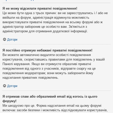
Я не можу відсилати приватні повідомлення!
Це може бути одна з трьох причин: ви не зареєструвались і / або не
ввійшли на форум, адміністрація відімкнула можливість
використовувати приватні повідомлення на всьому форумі або ж
адміністратор заборонив це особисто вам. Зв'яжіться з
адміністратором для отримання додаткової інформації.
Догори
Я постійно отримую небажані приватні повідомлення!
Ви можете автоматично видаляти особисті повідомлення
користувачів, скориставшись правилами для повідомлень у вашій
Панелі керування. Якщо ви отримуєте образливі приватні
повідомлення від одного з учасників, відправте скаргу на це
повідомлення модераторам; вони можуть заборонити йому
надсилання приватних повідомлень.
Догори
Я отримав спам або образливий email від когось із цього
форуму!
Ми шкодуємо про це. Форма надсилання email на цьому форумі
включає засоби безпеки і можливість відслідковувати користувачів,