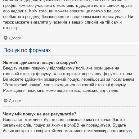
профілі кожного учасника є можливість додати його в список друзів
або недругів. Крім того, ви можете зробити це прямо з вашого
особистого розділу, безпосереднім введенням імені користувача. Ви
також можете видаляти учасників з ваших списків на тій самій
сторінці.
Догори
Пошук по форумах
Як мені здійснити пошук на форумі?
Введіть умови пошуку у відповідному полі, яке розміщене на
головній сторінці форуму та на сторінках перегляду форумів та тем.
Ви можете здійснити розширений пошук, перейшовши за посиланням
"Розширений пошук", яке знаходиться на кожній сторінці форуму.
Розміщення посилань може відрізнятись, залежно від стилю.
Догори
Чому мій пошук не дає результатів?
Ваш запит, можливо, був доволі невизначеним і включав багато
загальних слів, пошук за якими в phpBB не провадиться. Будьте
більш конкретні і скористайтесь можливостями розширеного пошуку.