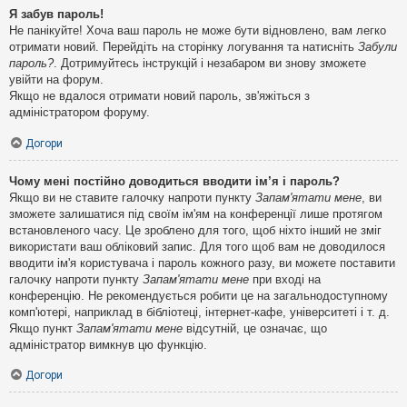
Я забув пароль!
Не панікуйте! Хоча ваш пароль не може бути відновлено, вам легко
отримати новий. Перейдіть на сторінку логування та натисніть
Забули
пароль?
. Дотримуйтесь інструкцій і незабаром ви знову зможете
увійти на форум.
Якщо не вдалося отримати новий пароль, зв'яжіться з
адміністратором форуму.
Догори
Чому мені постійно доводиться вводити ім’я і пароль?
Якщо ви не ставите галочку напроти пункту
Запам'ятати мене
, ви
зможете залишатися під своїм ім'ям на конференції лише протягом
встановленого часу. Це зроблено для того, щоб ніхто інший не зміг
використати ваш обліковий запис. Для того щоб вам не доводилося
вводити ім'я користувача і пароль кожного разу, ви можете поставити
галочку напроти пункту
Запам'ятати мене
при вході на
конференцію. Не рекомендується робити це на загальнодоступному
комп'ютері, наприклад в бібліотеці, інтернет-кафе, університеті і т. д.
Якщо пункт
Запам'ятати мене
відсутній, це означає, що
адміністратор вимкнув цю функцію.
Догори