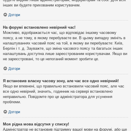
інших ви будете прихованим користувачем.
Догори
На форумі встановлено невірний час!
Можливо, відображається час, що відповідає іншому часовому
поясу, а не тому, в якому перебуваєте ви. В цьому випадку змініть в
налаштуваннях часовий пояс на той, в якому ви перебуваєте: Київ,
Берлін і т. д. Зауважте, що зміна часового поясу та багатьох інших
налаштувань доступна лише зареєстрованим користувачам. Якщо ви
не зареєстровані, то це непоганий момент зробити це.
Догори
Я встановив власну часову зону, але час все одно невірний!
Якщо ви впевнені, що правильно встановили часовий пояс, але час
все одно невірний, значить, годинник на сервері встановлено
неправильно. Повідомте про це адміністратора для усунення
проблеми.
Догори
Моя рідна мова відсутня у списку!
Адміністратор не встановив підтримку вашої мови на форумі, або ще