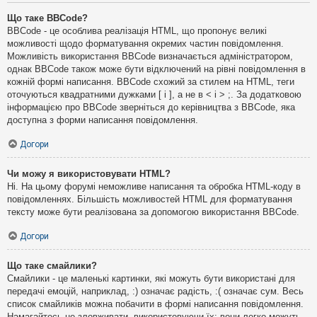
Що таке BBCode?
BBCode - це особлива реалізація HTML, що пропонує великі
можливості щодо форматування окремих частин повідомлення.
Можливість використання BBCode визначається адміністратором,
однак BBCode також може бути відключений на рівні повідомлення в
кожній формі написання. BBCode схожий за стилем на HTML, теги
оточуються квадратними дужками [ і ], а не в < і > ;. За додатковою
інформацією про BBCode зверніться до керівництва з BBCode, яка
доступна з форми написання повідомлення.
Догори
Чи можу я використовувати HTML?
Ні. На цьому форумі неможливе написання та обробка HTML-коду в
повідомленнях. Більшість можливостей HTML для форматування
тексту може бути реалізована за допомогою використання BBCode.
Догори
Що таке смайлики?
Смайлики - це маленькі картинки, які можуть бути використані для
передачі емоцій, наприклад, :) означає радість, :( означає сум. Весь
список смайликів можна побачити в формі написання повідомлення.
Намагайтесь не зловживати, використовуючи їх: вони легко можуть