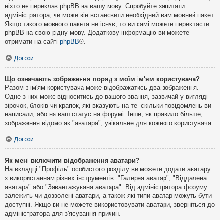
ніхто не переклав phpBB на вашу мову. Спробуйте запитати
адміністратора, чи може він встановити необхідний вам мовний пакет.
Якщо такого мовного пакета не існує, то ви самі можете перекласти
phpBB на свою рідну мову. Додаткову інформацію ви можете
отримати на сайті
phpBB
®.
Догори
Що означають зображення поряд з моїм ім'ям користувача?
Разом з ім'ям користувача може відображатись два зображення.
Одне з них може відноситись до вашого звання, зазвичай у вигляді
зірочок, блоків чи крапок, які вказують на те, скільки повідомлень ви
написали, або на ваш статус на форумі. Інше, як правило більше,
зображення відомо як "аватара", унікальне для кожного користувача.
Догори
Як мені включити відображення аватари?
На вкладці "Профіль" особистого розділу ви можете додати аватару
з використанням різних інструментів: "Галерея аватар", "Віддалена
аватара" або "Завантажувана аватара". Від адміністратора форуму
залежить чи дозволені аватари, а також які типи аватар можуть бути
доступні. Якщо ви не можете використовувати аватари, зверніться до
адміністратора для з'ясування причин.