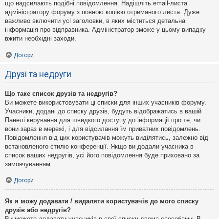
що надсилають подібні повідомлення. Надішліть email-листа
адміністратору форуму з повною копією отриманого листа. Дуже
важливо включити усі заголовки, в яких міститься детальна
інформація про відправника. Адміністратор зможе у цьому випадку
вжити необхідні заходи.
Догори
Друзі та недруги
Що таке список друзів та недругів?
Ви можете використовувати ці списки для інших учасників форуму.
Учасники, додані до списку друзів, будуть відображатись в вашій
Панелі керування для швидкого доступу до інформації про те, чи
вони зараз в мережі, і для відсилання їм приватних повідомлень.
Повідомлення від цих користувачів можуть виділятись, залежно від
встановленого стилю конференції. Якщо ви додали учасника в
список ваших недругів, усі його повідомлення буде приховано за
замовчуванням.
Догори
Як я можу додавати / видаляти користувачів до мого списку
друзів або недругів?
Ви можете додавати учасників в свої списки двома способами. В