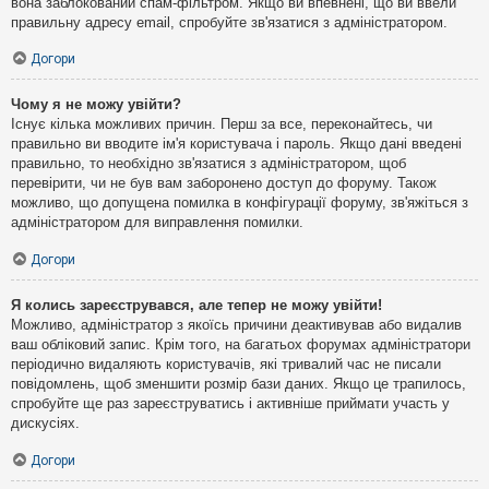
вона заблокований спам-фільтром. Якщо ви впевнені, що ви ввели
правильну адресу email, спробуйте зв'язатися з адміністратором.
Догори
Чому я не можу увійти?
Існує кілька можливих причин. Перш за все, переконайтесь, чи
правильно ви вводите ім'я користувача і пароль. Якщо дані введені
правильно, то необхідно зв'язатися з адміністратором, щоб
перевірити, чи не був вам заборонено доступ до форуму. Також
можливо, що допущена помилка в конфігурації форуму, зв'яжіться з
адміністратором для виправлення помилки.
Догори
Я колись зареєструвався, але тепер не можу увійти!
Можливо, адміністратор з якоїсь причини деактивував або видалив
ваш обліковий запис. Крім того, на багатьох форумах адміністратори
періодично видаляють користувачів, які тривалий час не писали
повідомлень, щоб зменшити розмір бази даних. Якщо це трапилось,
спробуйте ще раз зареєструватись і активніше приймати участь у
дискусіях.
Догори