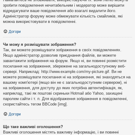
зробити повідомлення нечитабельним і модератор може вирішити
відредагувати ваше повідомлення або взагалі видалити його.
Адміністратор форуму може обмежувати кількість смайликів, які
можна використовувати в повідомленні.
Догори
Чи можу я розміщувати зображення?
Так, ви можете розміщувати зображення в своїх повідомленнях.
Якщо адміністратор дозволив приєднання файлів, ви можете
завантажити зображення на форум. Якщо ні, ви повинні розмістити
посилання на зображення, збережене на загальнодоступному веб-
сервері. Наприклад: http://www.example.com/my-picture.gif. Ви не
можете розміщувати посилання ні на зображення, які знаходяться на
вашому комп'ютері (якщо він не є загальнодоступним сервером), ні
на зображення, для доступу до яких потрібна автентифікація, як,
наприклад, такі як поштові скриньки Hotmail або Yahoo, захищені
паролем сайти і т. п. Для відображення зображення в повідомленні,
скористайтесь тегом BBCode [img].
Догори
Що таке важливі оголошення?
Важливі оголошення містять важливу інформацію, і ви повинні