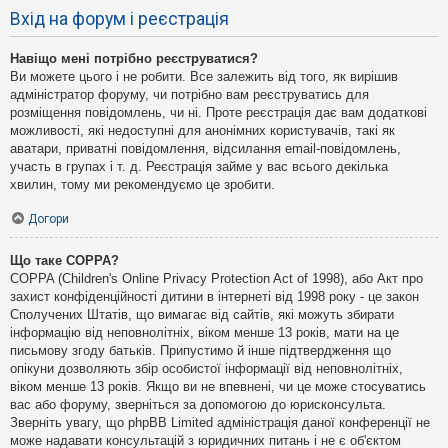
Вхід на форум і реєстрація
Навіщо мені потрібно реєструватися?
Ви можете цього і не робити. Все залежить від того, як вирішив
адміністратор форуму, чи потрібно вам реєструватись для
розміщення повідомлень, чи ні. Проте реєстрація дає вам додаткові
можливості, які недоступні для анонімних користувачів, такі як
аватари, приватні повідомлення, відсилання email-повідомлень,
участь в групах і т. д. Реєстрація займе у вас всього декілька
хвилин, тому ми рекомендуємо це зробити.
Догори
Що таке COPPA?
COPPA (Children's Online Privacy Protection Act of 1998), або Акт про
захист конфіденційності дитини в інтернеті від 1998 року - це закон
Сполучених Штатів, що вимагає від сайтів, які можуть збирати
інформацію від неповнолітніх, віком менше 13 років, мати на це
письмову згоду батьків. Припустимо й інше підтвердження що
опікуни дозволяють збір особистої інформації від неповнолітніх,
віком менше 13 років. Якщо ви не впевнені, чи це може стосуватись
вас або форуму, зверніться за допомогою до юрисконсульта.
Зверніть увагу, що phpBB Limited адміністрація даної конференції не
може надавати консультацій з юридичних питань і не є об'єктом