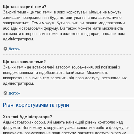
Що таке закриті теми?
Закриті теми - це такі теми, в яких користувачі більше не можуть
залишати повідомлення і будь-які опитування в них автоматично
завершуються. Теми можуть бути закриті виключно модераторами
або адміністраторами форуму. Ви також можете мати можливість
закривати створені вами теми, в залежності від прав, наданих вам
адміністратором.
Догори
Що таке значок теми?
Значки тем - це встановлені автором зображення, які пов'язані з
повідомленнями та відображають їхній зміст. Можливість
використання значків тем залежить від прав доступу, встановлених
адміністратором.
Догори
Рівні користувачів та групи
Хто такі Адміністратори?
Адміністратори - особи, які мають найвищий рівень контролю над
форумом. Вони можуть керувати усіма аспектами роботи форуму, які
включають розмежування прав доступу, закриття доступу окремим