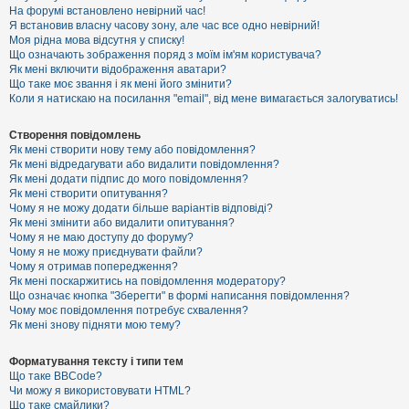
е
На форумі встановлено невірний час!
з
Я встановив власну часову зону, але час все одно невірний!
в
і
Моя рідна мова відсутня у списку!
д
Що означають зображення поряд з моїм ім'ям користувача?
п
Як мені включити відображення аватари?
о
Що таке моє звання і як мені його змінити?
в
Коли я натискаю на посилання "email", від мене вимагається залогуватись!
і
д
е
Створення повідомлень
й
Як мені створити нову тему або повідомлення?
Як мені відредагувати або видалити повідомлення?
Як мені додати підпис до мого повідомлення?
А
Як мені створити опитування?
к
Чому я не можу додати більше варіантів відповіді?
т
Як мені змінити або видалити опитування?
и
Чому я не маю доступу до форуму?
в
Чому я не можу приєднувати файли?
н
Чому я отримав попередження?
і
т
Як мені поскаржитись на повідомлення модератору?
е
Що означає кнопка "Зберегти" в формі написання повідомлення?
м
Чому моє повідомлення потребує схвалення?
и
Як мені знову підняти мою тему?
Форматування тексту і типи тем
П
Що таке BBCode?
о
Чи можу я використовувати HTML?
ш
Що таке смайлики?
у