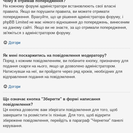
Чому я отримав попередження?
На кожному форумі адміністратори встановлюють свої власні
правила. Якщо ви порушили правила, ви можете отримати
попередження. Врахуйте, що це рішення адміністратора форуму, і
phpBB Limited не має ніякого відношення до попереджень, винесеним
на даному сайті. Якщо ви не знаєте, за що отримали попередження,
зв'яжіться з адміністратором форуму.
Догори
Як мені поскаржитись на повідомлення модератору?
Поряд з кожним повідомленням, ви побачите кнопку, призначену для
подання скарги на нього, якщо це дозволено адміністратором.
Натиснувши на неї, ви пройдете через ряд кроків, необхідних для
відправлення подання на повідомлення.
Догори
Що означає кнопка "Зберегти" в формі написання
повідомлення?
Ця кнопка дозволяє вам зберігати повідомлення для того, щоб
завершити та розмістити їх пізніше. Для того, щоб відкрити
збережене повідомлення, перейдіть в параграф "Чернетки" панелі
керування.