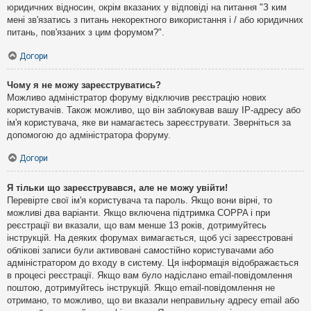
юридичних відносин, окрім вказаних у відповіді на питання "З ким
мені зв'язатись з питань некоректного використання і / або юридичних
питань, пов'язаних з цим форумом?".
Догори
Чому я не можу зареєструватись?
Можливо адміністратор форуму відключив реєстрацію нових
користувачів. Також можливо, що він заблокував вашу IP-адресу або
ім'я користувача, яке ви намагаєтесь зареєструвати. Зверніться за
допомогою до адміністратора форуму.
Догори
Я тільки що зареєструвався, але не можу увійти!
Перевірте свої ім'я користувача та пароль. Якщо вони вірні, то
можливі два варіанти. Якщо включена підтримка COPPA і при
реєстрації ви вказали, що вам менше 13 років, дотримуйтесь
інструкцій. На деяких форумах вимагається, щоб усі зареєстровані
облікові записи були активовані самостійно користувачами або
адміністратором до входу в систему. Ця інформація відображається
в процесі реєстрації. Якщо вам було надіслано email-повідомлення
поштою, дотримуйтесь інструкцій. Якщо email-повідомлення не
отримано, то можливо, що ви вказали неправильну адресу email або