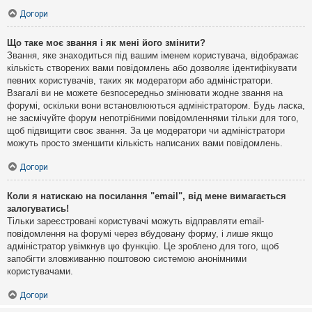
Догори
Що таке моє звання і як мені його змінити?
Звання, яке знаходиться під вашим іменем користувача, відображає
кількість створених вами повідомлень або дозволяє ідентифікувати
певних користувачів, таких як модератори або адміністратори.
Взагалі ви не можете безпосередньо змінювати жодне звання на
форумі, оскільки вони встановлюються адміністратором. Будь ласка,
не засмічуйте форум непотрібними повідомленнями тільки для того,
щоб підвищити своє звання. За це модератори чи адміністратори
можуть просто зменшити кількість написаних вами повідомлень.
Догори
Коли я натискаю на посилання "email", від мене вимагається
залогуватись!
Тільки зареєстровані користувачі можуть відправляти email-
повідомлення на форумі через вбудовану форму, і лише якщо
адміністратор увімкнув цю функцію. Це зроблено для того, щоб
запобігти зловживанню поштовою системою анонімними
користувачами.
Догори