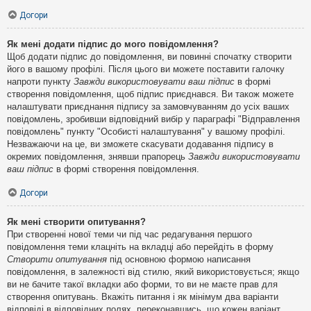
Догори
Як мені додати підпис до мого повідомлення?
Щоб додати підпис до повідомлення, ви повинні спочатку створити
його в вашому профілі. Після цього ви можете поставити галочку
напроти пункту
Завжди використовувати ваш підпис
в формі
створення повідомлення, щоб підпис приєднався. Ви також можете
налаштувати приєднання підпису за замовчуванням до усіх ваших
повідомлень, зробивши відповідний вибір у параграфі "Відправлення
повідомлень" пункту "Особисті налаштування" у вашому профілі.
Незважаючи на це, ви зможете скасувати додавання підпису в
окремих повідомлення, знявши прапорець
Завжди використовувати
ваш підпис
в формі створення повідомлення.
Догори
Як мені створити опитування?
При створенні нової теми чи під час редагування першого
повідомлення теми клацніть на вкладці або перейдіть в форму
Створити опитування
під основною формою написання
повідомлення, в залежності від стилю, який використовується; якщо
ви не бачите такої вкладки або форми, то ви не маєте прав для
створення опитувань. Вкажіть питання і як мінімум два варіанти
відповіді в відповідних полях, переконавшись, що кожен варіант