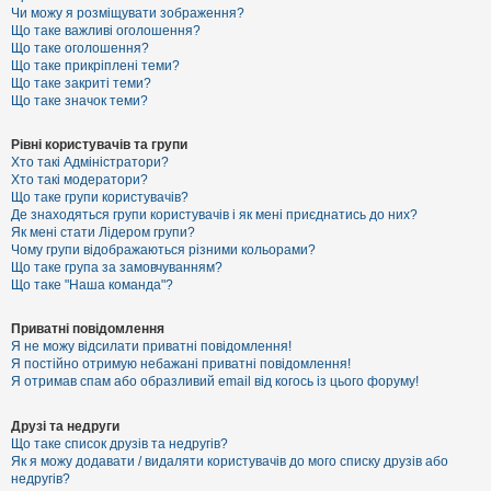
к
Чи можу я розміщувати зображення?
Що таке важливі оголошення?
Що таке оголошення?
Що таке прикріплені теми?
Д
Що таке закриті теми?
о
Що таке значок теми?
п
о
м
Рівні користувачів та групи
о
Хто такі Адміністратори?
г
Хто такі модератори?
а
Що таке групи користувачів?
Де знаходяться групи користувачів і як мені приєднатись до них?
Як мені стати Лідером групи?
Чому групи відображаються різними кольорами?
Що таке група за замовчуванням?
Що таке "Наша команда"?
Приватні повідомлення
Я не можу відсилати приватні повідомлення!
Я постійно отримую небажані приватні повідомлення!
Я отримав спам або образливий email від когось із цього форуму!
Друзі та недруги
Що таке список друзів та недругів?
Як я можу додавати / видаляти користувачів до мого списку друзів або
недругів?