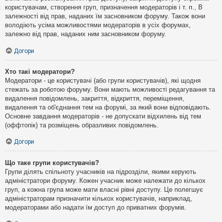
користувачам, створення груп, призначення модераторів і т. п., В
залежності від прав, наданих їм засновником форуму. Також вони
володіють усіма можливостями модераторів в усіх форумах,
залежно від прав, наданих ним засновником форуму.
Догори
Хто такі модератори?
Модератори - це користувачі (або групи користувачів), які щодня
стежать за роботою форуму. Вони мають можливості редагування та
видалення повідомлень, закриття, відкриття, переміщення,
видалення та об'єднання тем на форумі, за який вони відповідають.
Основне завдання модераторів - не допускати відхилень від тем
(оффтопік) та розміщень образливих повідомлень.
Догори
Що таке групи користувачів?
Групи ділять спільноту учасників на підрозділи, якими керують
адміністратори форуму. Кожен учасник може належати до кількох
груп, а кожна група може мати власні рівні доступу. Це полегшує
адміністраторам призначити кількох користувачів, наприклад,
модераторами або надати їм доступ до приватних форумів.