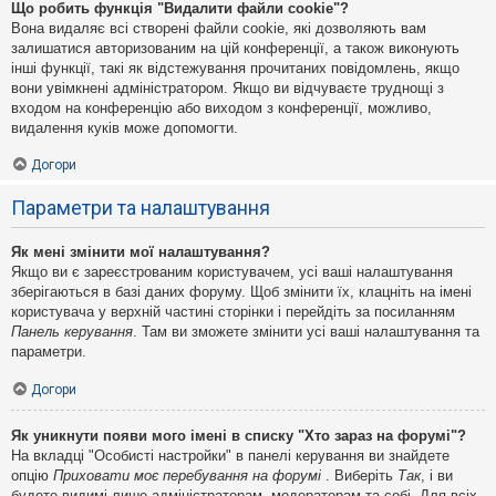
Що робить функція "Видалити файли cookie"?
Вона видаляє всі створені файли cookie, які дозволяють вам
залишатися авторизованим на цій конференції, а також виконують
інші функції, такі як відстежування прочитаних повідомлень, якщо
вони увімкнені адміністратором. Якщо ви відчуваєте труднощі з
входом на конференцію або виходом з конференції, можливо,
видалення куків може допомогти.
Догори
Параметри та налаштування
Як мені змінити мої налаштування?
Якщо ви є зареєстрованим користувачем, усі ваші налаштування
зберігаються в базі даних форуму. Щоб змінити їх, клацніть на імені
користувача у верхній частині сторінки і перейдіть за посиланням
Панель керування
. Там ви зможете змінити усі ваші налаштування та
параметри.
Догори
Як уникнути появи мого імені в списку "Хто зараз на форумі"?
На вкладці "Особисті настройки" в панелі керування ви знайдете
опцію
Приховати моє перебування на форумі
. Виберіть
Так
, і ви
будете видимі лише адміністраторам, модераторам та собі. Для всіх