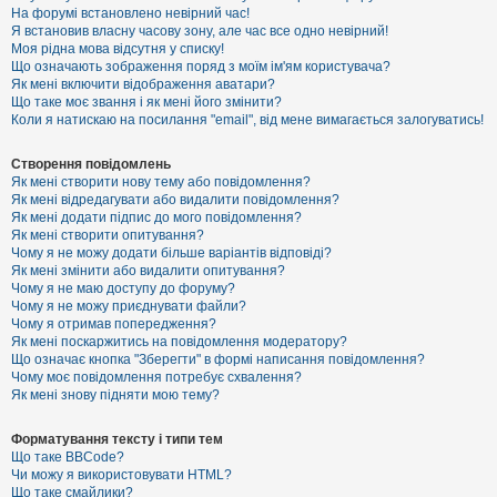
е
На форумі встановлено невірний час!
з
Я встановив власну часову зону, але час все одно невірний!
в
і
Моя рідна мова відсутня у списку!
д
Що означають зображення поряд з моїм ім'ям користувача?
п
Як мені включити відображення аватари?
о
Що таке моє звання і як мені його змінити?
в
Коли я натискаю на посилання "email", від мене вимагається залогуватись!
і
д
е
Створення повідомлень
й
Як мені створити нову тему або повідомлення?
Як мені відредагувати або видалити повідомлення?
Як мені додати підпис до мого повідомлення?
А
Як мені створити опитування?
к
Чому я не можу додати більше варіантів відповіді?
т
Як мені змінити або видалити опитування?
и
Чому я не маю доступу до форуму?
в
Чому я не можу приєднувати файли?
н
Чому я отримав попередження?
і
т
Як мені поскаржитись на повідомлення модератору?
е
Що означає кнопка "Зберегти" в формі написання повідомлення?
м
Чому моє повідомлення потребує схвалення?
и
Як мені знову підняти мою тему?
Форматування тексту і типи тем
П
Що таке BBCode?
о
Чи можу я використовувати HTML?
ш
Що таке смайлики?
у