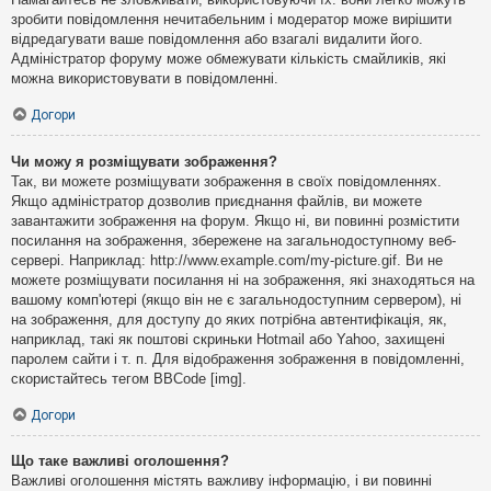
зробити повідомлення нечитабельним і модератор може вирішити
відредагувати ваше повідомлення або взагалі видалити його.
Адміністратор форуму може обмежувати кількість смайликів, які
можна використовувати в повідомленні.
Догори
Чи можу я розміщувати зображення?
Так, ви можете розміщувати зображення в своїх повідомленнях.
Якщо адміністратор дозволив приєднання файлів, ви можете
завантажити зображення на форум. Якщо ні, ви повинні розмістити
посилання на зображення, збережене на загальнодоступному веб-
сервері. Наприклад: http://www.example.com/my-picture.gif. Ви не
можете розміщувати посилання ні на зображення, які знаходяться на
вашому комп'ютері (якщо він не є загальнодоступним сервером), ні
на зображення, для доступу до яких потрібна автентифікація, як,
наприклад, такі як поштові скриньки Hotmail або Yahoo, захищені
паролем сайти і т. п. Для відображення зображення в повідомленні,
скористайтесь тегом BBCode [img].
Догори
Що таке важливі оголошення?
Важливі оголошення містять важливу інформацію, і ви повинні