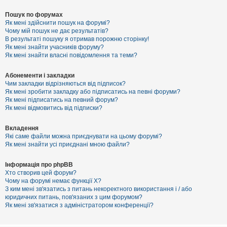
Пошук по форумах
Як мені здійснити пошук на форумі?
Чому мій пошук не дає результатів?
В результаті пошуку я отримав порожню сторінку!
Як мені знайти учасників форуму?
Як мені знайти власні повідомлення та теми?
Абонементи і закладки
Чим закладки відрізняються від підписок?
Як мені зробити закладку або підписатись на певні форуми?
Як мені підписатись на певний форум?
Як мені відмовитись від підписки?
Вкладення
Які саме файли можна приєднувати на цьому форумі?
Як мені знайти усі приєднані мною файли?
Інформація про phpBB
Хто створив цей форум?
Чому на форумі немає функції X?
З ким мені зв'язатись з питань некоректного використання і / або
юридичних питань, пов'язаних з цим форумом?
Як мені зв'язатися з адміністратором конференції?