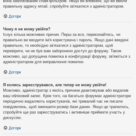
вона заблокований спам-фільтром. Якщо ви впевнені, що ви ввели
правильну адресу email, спробуйте зв'язатися з адміністратором.
Догори
Чому я не можу увійти?
Існує кілька можливих причин. Перш за все, переконайтесь, чи
правильно ви вводите ім'я користувача і пароль. Якщо дані введені
правильно, то необхідно зв'язатися з адміністратором, щоб
перевірити, чи не був вам заборонено доступ до форуму. Також
можливо, що допущена помилка в конфігурації форуму, зв'яжіться з
адміністратором для виправлення помилки.
Догори
Я колись зареєструвався, але тепер не можу увійти!
Можливо, адміністратор з якоїсь причини деактивував або видалив
ваш обліковий запис. Крім того, на багатьох форумах адміністратори
періодично видаляють користувачів, які тривалий час не писали
повідомлень, щоб зменшити розмір бази даних. Якщо це трапилось,
спробуйте ще раз зареєструватись і активніше приймати участь у
дискусіях.
Догори