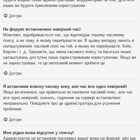
інших ви будете прихованим користувачем.
Догори
На форумі встановлено невірний час!
Можливо, відображається час, що відповідає іншому часовому
поясу, а не тому, в якому перебуваєте ви. В цьому випадку змініть в
налаштуваннях часовий пояс на той, в якому ви перебуваєте: Київ,
Берлін і т. д. Зауважте, що зміна часового поясу та багатьох інших
налаштувань доступна лише зареєстрованим користувачам. Якщо ви
не зареєстровані, то це непоганий момент зробити це.
Догори
Я встановив власну часову зону, але час все одно невірний!
Якщо ви впевнені, що правильно встановили часовий пояс, але час
все одно невірний, значить, годинник на сервері встановлено
неправильно. Повідомте про це адміністратора для усунення
проблеми.
Догори
Моя рідна мова відсутня у списку!
Адміністратор не встановив підтримку вашої мови на форумі, або ще