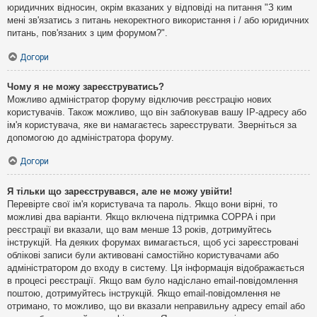
юридичних відносин, окрім вказаних у відповіді на питання "З ким
мені зв'язатись з питань некоректного використання і / або юридичних
питань, пов'язаних з цим форумом?".
Догори
Чому я не можу зареєструватись?
Можливо адміністратор форуму відключив реєстрацію нових
користувачів. Також можливо, що він заблокував вашу IP-адресу або
ім'я користувача, яке ви намагаєтесь зареєструвати. Зверніться за
допомогою до адміністратора форуму.
Догори
Я тільки що зареєструвався, але не можу увійти!
Перевірте свої ім'я користувача та пароль. Якщо вони вірні, то
можливі два варіанти. Якщо включена підтримка COPPA і при
реєстрації ви вказали, що вам менше 13 років, дотримуйтесь
інструкцій. На деяких форумах вимагається, щоб усі зареєстровані
облікові записи були активовані самостійно користувачами або
адміністратором до входу в систему. Ця інформація відображається
в процесі реєстрації. Якщо вам було надіслано email-повідомлення
поштою, дотримуйтесь інструкцій. Якщо email-повідомлення не
отримано, то можливо, що ви вказали неправильну адресу email або