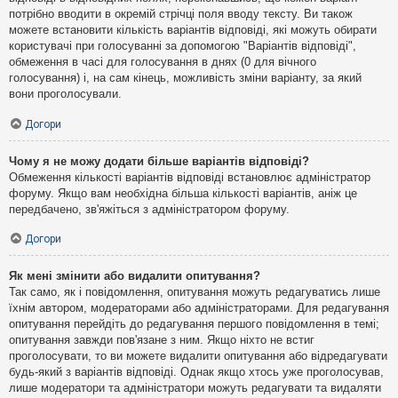
потрібно вводити в окремій стрічці поля вводу тексту. Ви також
можете встановити кількість варіантів відповіді, які можуть обирати
користувачі при голосуванні за допомогою "Варіантів відповіді",
обмеження в часі для голосування в днях (0 для вічного
голосування) і, на сам кінець, можливість зміни варіанту, за який
вони проголосували.
Догори
Чому я не можу додати більше варіантів відповіді?
Обмеження кількості варіантів відповіді встановлює адміністратор
форуму. Якщо вам необхідна більша кількості варіантів, аніж це
передбачено, зв'яжіться з адміністратором форуму.
Догори
Як мені змінити або видалити опитування?
Так само, як і повідомлення, опитування можуть редагуватись лише
їхнім автором, модераторами або адміністраторами. Для редагування
опитування перейдіть до редагування першого повідомлення в темі;
опитування завжди пов'язане з ним. Якщо ніхто не встиг
проголосувати, то ви можете видалити опитування або відредагувати
будь-який з варіантів відповіді. Однак якщо хтось уже проголосував,
лише модератори та адміністратори можуть редагувати та видаляти