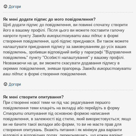
Догори
Як мені додати підпис до мого повідомлення?
Щоб додати підпис до повідомлення, ви повинні спочатку створити
його в вашому профілі. Після цього ви можете поставити галочку
напроти пункту
Завжди використовувати ваш підпис
в формі
створення повідомлення, щоб підпис приєднався. Ви також можете
налаштувати приєднання підпису за замовчуванням до усіх ваших
повідомлень, зробивши відповідний вибір у параграфі "Відправлення
повідомлень" пункту "Особисті налаштування" у вашому профілі.
Незважаючи на це, ви зможете скасувати додавання підпису в
окремих повідомлення, знявши прапорець
Завжди використовувати
ваш підпис
в формі створення повідомлення.
Догори
Як мені створити опитування?
При створенні нової теми чи під час редагування першого
повідомлення теми клацніть на вкладці або перейдіть в форму
Створити опитування
під основною формою написання
повідомлення, в залежності від стилю, який використовується; якщо
ви не бачите такої вкладки або форми, то ви не маєте прав для
створення опитувань. Вкажіть питання і як мінімум два варіанти
відповіді в відповідних полях, переконавшись, що кожен варіант