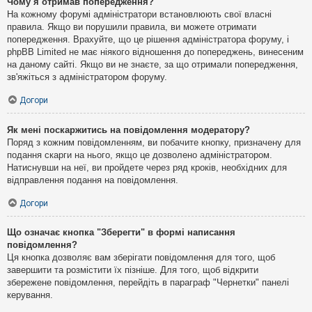
Чому я отримав попередження?
На кожному форумі адміністратори встановлюють свої власні
правила. Якщо ви порушили правила, ви можете отримати
попередження. Врахуйте, що це рішення адміністратора форуму, і
phpBB Limited не має ніякого відношення до попереджень, винесеним
на даному сайті. Якщо ви не знаєте, за що отримали попередження,
зв'яжіться з адміністратором форуму.
Догори
Як мені поскаржитись на повідомлення модератору?
Поряд з кожним повідомленням, ви побачите кнопку, призначену для
подання скарги на нього, якщо це дозволено адміністратором.
Натиснувши на неї, ви пройдете через ряд кроків, необхідних для
відправлення подання на повідомлення.
Догори
Що означає кнопка "Зберегти" в формі написання
повідомлення?
Ця кнопка дозволяє вам зберігати повідомлення для того, щоб
завершити та розмістити їх пізніше. Для того, щоб відкрити
збережене повідомлення, перейдіть в параграф "Чернетки" панелі
керування.