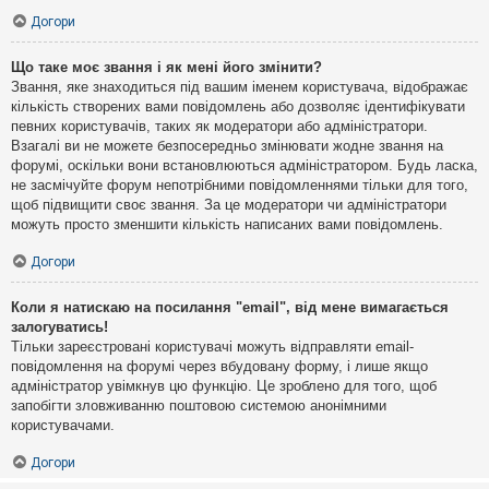
Догори
Що таке моє звання і як мені його змінити?
Звання, яке знаходиться під вашим іменем користувача, відображає
кількість створених вами повідомлень або дозволяє ідентифікувати
певних користувачів, таких як модератори або адміністратори.
Взагалі ви не можете безпосередньо змінювати жодне звання на
форумі, оскільки вони встановлюються адміністратором. Будь ласка,
не засмічуйте форум непотрібними повідомленнями тільки для того,
щоб підвищити своє звання. За це модератори чи адміністратори
можуть просто зменшити кількість написаних вами повідомлень.
Догори
Коли я натискаю на посилання "email", від мене вимагається
залогуватись!
Тільки зареєстровані користувачі можуть відправляти email-
повідомлення на форумі через вбудовану форму, і лише якщо
адміністратор увімкнув цю функцію. Це зроблено для того, щоб
запобігти зловживанню поштовою системою анонімними
користувачами.
Догори