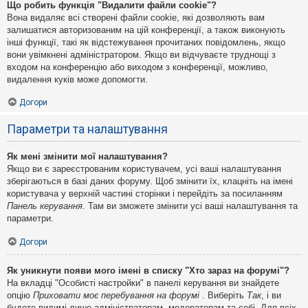
Що робить функція "Видалити файли cookie"?
Вона видаляє всі створені файли cookie, які дозволяють вам
залишатися авторизованим на цій конференції, а також виконують
інші функції, такі як відстежування прочитаних повідомлень, якщо
вони увімкнені адміністратором. Якщо ви відчуваєте труднощі з
входом на конференцію або виходом з конференції, можливо,
видалення куків може допомогти.
Догори
Параметри та налаштування
Як мені змінити мої налаштування?
Якщо ви є зареєстрованим користувачем, усі ваші налаштування
зберігаються в базі даних форуму. Щоб змінити їх, клацніть на імені
користувача у верхній частині сторінки і перейдіть за посиланням
Панель керування
. Там ви зможете змінити усі ваші налаштування та
параметри.
Догори
Як уникнути появи мого імені в списку "Хто зараз на форумі"?
На вкладці "Особисті настройки" в панелі керування ви знайдете
опцію
Приховати моє перебування на форумі
. Виберіть
Так
, і ви
будете видимі лише адміністраторам, модераторам та собі. Для всіх