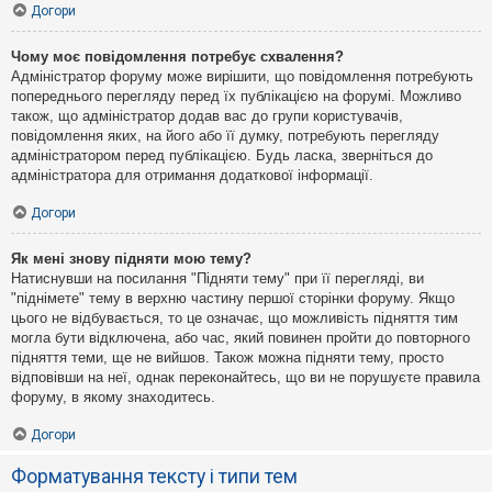
Догори
Чому моє повідомлення потребує схвалення?
Адміністратор форуму може вирішити, що повідомлення потребують
попереднього перегляду перед їх публікацією на форумі. Можливо
також, що адміністратор додав вас до групи користувачів,
повідомлення яких, на його або її думку, потребують перегляду
адміністратором перед публікацією. Будь ласка, зверніться до
адміністратора для отримання додаткової інформації.
Догори
Як мені знову підняти мою тему?
Натиснувши на посилання "Підняти тему" при її перегляді, ви
"піднімете" тему в верхню частину першої сторінки форуму. Якщо
цього не відбувається, то це означає, що можливість підняття тим
могла бути відключена, або час, який повинен пройти до повторного
підняття теми, ще не вийшов. Також можна підняти тему, просто
відповівши на неї, однак переконайтесь, що ви не порушуєте правила
форуму, в якому знаходитесь.
Догори
Форматування тексту і типи тем