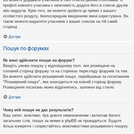
профілі кожного учасника є можливість додати його в список друзів
або недругів. Крім того, ви можете зробити це прямо з вашого
особистого розділу, безпосереднім введенням імені користувача. Ви
також можете видаляти учасників з ваших списків на тій самій
сторінці.
Догори
Пошук по форумах
Як мені здійснити пошук на форумі?
Введіть умови пошуку у відповідному полі, яке розміщене на
головній сторінці форуму та на сторінках перегляду форумів та тем.
Ви можете здійснити розширений пошук, перейшовши за посиланням
"Розширений пошук", яке знаходиться на кожній сторінці форуму.
Розміщення посилань може відрізнятись, залежно від стилю.
Догори
Чому мій пошук не дає результатів?
Ваш запит, можливо, був доволі невизначеним і включав багато
загальних слів, пошук за якими в phpBB не провадиться. Будьте
більш конкретні і скористайтесь можливостями розширеного пошуку.