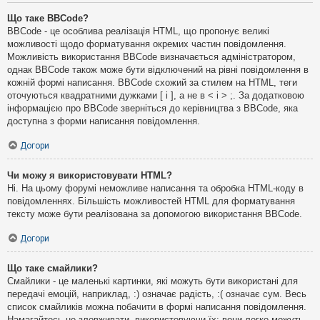
Що таке BBCode?
BBCode - це особлива реалізація HTML, що пропонує великі
можливості щодо форматування окремих частин повідомлення.
Можливість використання BBCode визначається адміністратором,
однак BBCode також може бути відключений на рівні повідомлення в
кожній формі написання. BBCode схожий за стилем на HTML, теги
оточуються квадратними дужками [ і ], а не в < і > ;. За додатковою
інформацією про BBCode зверніться до керівництва з BBCode, яка
доступна з форми написання повідомлення.
Догори
Чи можу я використовувати HTML?
Ні. На цьому форумі неможливе написання та обробка HTML-коду в
повідомленнях. Більшість можливостей HTML для форматування
тексту може бути реалізована за допомогою використання BBCode.
Догори
Що таке смайлики?
Смайлики - це маленькі картинки, які можуть бути використані для
передачі емоцій, наприклад, :) означає радість, :( означає сум. Весь
список смайликів можна побачити в формі написання повідомлення.
Намагайтесь не зловживати, використовуючи їх: вони легко можуть