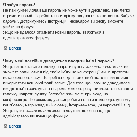
Я забув пароль!
Не панікуйте! Хоча ваш пароль не може бути відновлено, вам легко
отримати новий. Перейдіть на сторінку логування та натисніть
Забули
пароль?
. Дотримуйтесь інструкцій і незабаром ви знову зможете
увійти на форум.
Якщо не вдалося отримати новий пароль, зв'яжіться з
адміністратором форуму.
Догори
Чому мені постійно доводиться вводити ім’я і пароль?
Якщо ви не ставите галочку напроти пункту
Запам'ятати мене
, ви
зможете залишатися під своїм ім'ям на конференції лише протягом
встановленого часу. Це зроблено для того, щоб ніхто інший не зміг
використати ваш обліковий запис. Для того щоб вам не доводилося
вводити ім'я користувача і пароль кожного разу, ви можете поставити
галочку напроти пункту
Запам'ятати мене
при вході на
конференцію. Не рекомендується робити це на загальнодоступному
комп'ютері, наприклад в бібліотеці, інтернет-кафе, університеті і т. д.
Якщо пункт
Запам'ятати мене
відсутній, це означає, що
адміністратор вимкнув цю функцію.
Догори