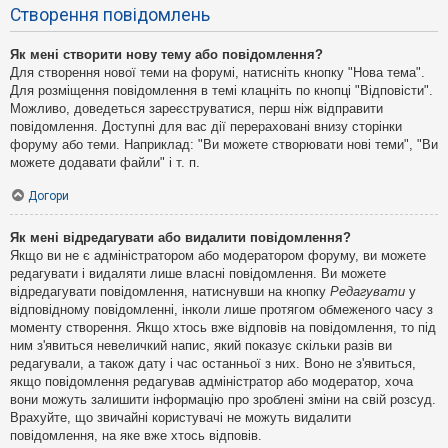
Створення повідомлень
Як мені створити нову тему або повідомлення?
Для створення нової теми на форумі, натисніть кнопку "Нова тема".
Для розміщення повідомлення в темі клацніть по кнопці "Відповісти".
Можливо, доведеться зареєструватися, перш ніж відправити
повідомлення. Доступні для вас дії перераховані внизу сторінки
форуму або теми. Наприклад: "Ви можете створювати нові теми", "Ви
можете додавати файли" і т. п.
Догори
Як мені відредагувати або видалити повідомлення?
Якщо ви не є адміністратором або модератором форуму, ви можете
редагувати і видаляти лише власні повідомлення. Ви можете
відредагувати повідомлення, натиснувши на кнопку
Редагувати
у
відповідному повідомленні, інколи лише протягом обмеженого часу з
моменту створення. Якщо хтось вже відповів на повідомлення, то під
ним з'явиться невеличкий напис, який показує скільки разів ви
редагували, а також дату і час останньої з них. Воно не з'явиться,
якщо повідомлення редагував адміністратор або модератор, хоча
вони можуть залишити інформацію про зроблені зміни на свій розсуд.
Врахуйте, що звичайні користувачі не можуть видалити
повідомлення, на яке вже хтось відповів.