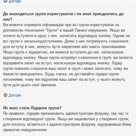
Догори
Де знаходяться групи користувачів і як мені приєднатись до
них?
Ви можете отримати інформацію про всі групи користувачів за
допомогою посилання "Групи" в вашій Панелі керування. Якщо ви
хочете вступити в одну з них, натисніть відповідну кнопку. Однак не
всі групи є загальнодоступними. Деякі з них потребують схвалення
для вступу в них, можуть бути закритими або навіть прихованими.
Якщо група є відкритою, ви можете вступити до неї, натиснувши
відповідну кнопку. Якщо група потребує схвалення в групі, ви можете
відправити запит на вступ, натиснувши відповідну кнопку. Лідер
групи повинен схвалити ваш запит в групі і може запитати, чому ви
бажаєте приєднатись. Будь ласка, не діставайте лідера групи
питаннями, чому він відхилив ваш запит на вступ, у нього можуть
бути для цього свої причини.
Догори
Як мені стати Лідером групи?
Як правило, лідерів призначають адміністратори форуму, під час їх
створення відповідної групи. Якщо ви зацікавлені у створенні групи,
для початку зв'яжіться з адміністратором форуму, відправивши йому
приватне повідомлення.