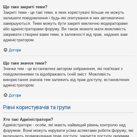
Що таке закриті теми?
Закриті теми - це такі теми, в яких користувачі більше не можуть
залишати повідомлення і будь-які опитування в них автоматично
завершуються. Теми можуть бути закриті виключно модераторами
або адміністраторами форуму. Ви також можете мати можливість
закривати створені вами теми, в залежності від прав, наданих вам
адміністратором.
Догори
Що таке значок теми?
Значки тем - це встановлені автором зображення, які пов'язані з
повідомленнями та відображають їхній зміст. Можливість
використання значків тем залежить від прав доступу, встановлених
адміністратором.
Догори
Рівні користувачів та групи
Хто такі Адміністратори?
Адміністратори - особи, які мають найвищий рівень контролю над
форумом. Вони можуть керувати усіма аспектами роботи форуму, які
включають розмежування прав доступу, закриття доступу окремим