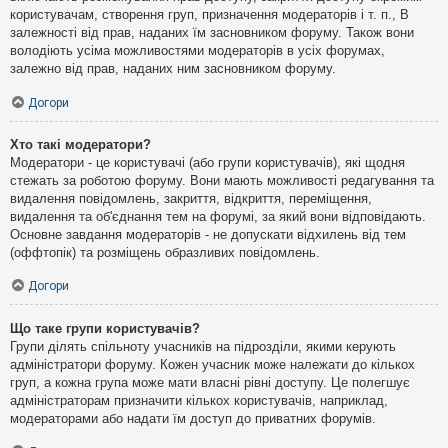
користувачам, створення груп, призначення модераторів і т. п., В
залежності від прав, наданих їм засновником форуму. Також вони
володіють усіма можливостями модераторів в усіх форумах,
залежно від прав, наданих ним засновником форуму.
Догори
Хто такі модератори?
Модератори - це користувачі (або групи користувачів), які щодня
стежать за роботою форуму. Вони мають можливості редагування та
видалення повідомлень, закриття, відкриття, переміщення,
видалення та об'єднання тем на форумі, за який вони відповідають.
Основне завдання модераторів - не допускати відхилень від тем
(оффтопік) та розміщень образливих повідомлень.
Догори
Що таке групи користувачів?
Групи ділять спільноту учасників на підрозділи, якими керують
адміністратори форуму. Кожен учасник може належати до кількох
груп, а кожна група може мати власні рівні доступу. Це полегшує
адміністраторам призначити кількох користувачів, наприклад,
модераторами або надати їм доступ до приватних форумів.