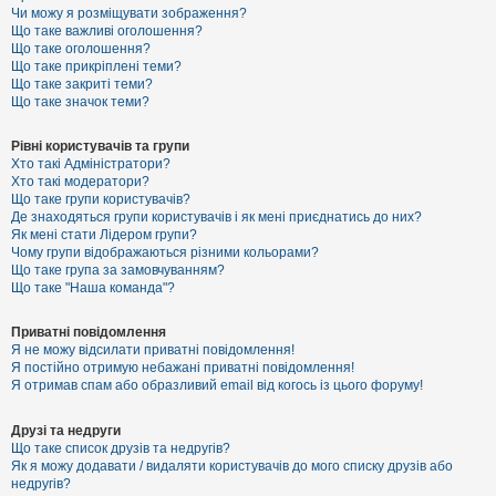
к
Чи можу я розміщувати зображення?
Що таке важливі оголошення?
Що таке оголошення?
Що таке прикріплені теми?
Д
Що таке закриті теми?
о
Що таке значок теми?
п
о
м
Рівні користувачів та групи
о
Хто такі Адміністратори?
г
Хто такі модератори?
а
Що таке групи користувачів?
Де знаходяться групи користувачів і як мені приєднатись до них?
Як мені стати Лідером групи?
Чому групи відображаються різними кольорами?
Що таке група за замовчуванням?
Що таке "Наша команда"?
Приватні повідомлення
Я не можу відсилати приватні повідомлення!
Я постійно отримую небажані приватні повідомлення!
Я отримав спам або образливий email від когось із цього форуму!
Друзі та недруги
Що таке список друзів та недругів?
Як я можу додавати / видаляти користувачів до мого списку друзів або
недругів?