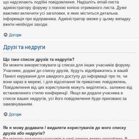
що надсилають подібні повідомлення. Надішліть email-листа
адміністратору форуму з повною копією отриманого листа. Дуже
важливо включити усі заголовки, в яких міститься детальна
інформація про відправника. Адміністратор зможе у цьому випадку
вжити необхідні заходи.
Догори
Друзі та недруги
Що таке список друзів та недругів?
Ви можете використовувати ці списки для інших учасників форуму.
Учасники, додані до списку друзів, будуть відображатись в вашій
Панелі керування для швидкого доступу до інформації про те, чи
вони зараз в мережі, і для відсилання їм приватних повідомлень.
Повідомлення від цих користувачів можуть виділятись, залежно від
встановленого стилю конференції. Якщо ви додали учасника в
список ваших недругів, усі його повідомлення буде приховано за
замовчуванням.
Догори
Як я можу додавати / видаляти користувачів до мого списку
друзів або недругів?
Ви можете додавати учасників в свої списки двома способами. В