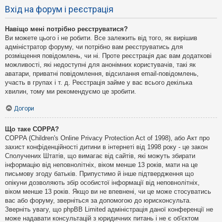
Вхід на форум і реєстрація
Навіщо мені потрібно реєструватися?
Ви можете цього і не робити. Все залежить від того, як вирішив
адміністратор форуму, чи потрібно вам реєструватись для
розміщення повідомлень, чи ні. Проте реєстрація дає вам додаткові
можливості, які недоступні для анонімних користувачів, такі як
аватари, приватні повідомлення, відсилання email-повідомлень,
участь в групах і т. д. Реєстрація займе у вас всього декілька
хвилин, тому ми рекомендуємо це зробити.
Догори
Що таке COPPA?
COPPA (Children's Online Privacy Protection Act of 1998), або Акт про
захист конфіденційності дитини в інтернеті від 1998 року - це закон
Сполучених Штатів, що вимагає від сайтів, які можуть збирати
інформацію від неповнолітніх, віком менше 13 років, мати на це
письмову згоду батьків. Припустимо й інше підтвердження що
опікуни дозволяють збір особистої інформації від неповнолітніх,
віком менше 13 років. Якщо ви не впевнені, чи це може стосуватись
вас або форуму, зверніться за допомогою до юрисконсульта.
Зверніть увагу, що phpBB Limited адміністрація даної конференції не
може надавати консультацій з юридичних питань і не є об'єктом