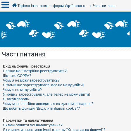
Теріологічна школа
форум Українського теріологічного товариства
Часті питання
В
х
і
д
Часті питання
Р
е
є
Вхід на форум і реєстрація
с
Навіщо мені потрібно реєструватися?
т
Що таке COPPA?
р
Чому я не можу зареєструватись?
а
Я тільки що зареєструвався, але не можу увійти!
ц
Чому я не можу увійти?
і
я
Я колись зареєструвався, але тепер не можу увійти!
Я забув пароль!
Чому мені постійно доводиться вводити ім’я і пароль?
Що робить функція "Видалити файли cookie"?
Т
е
м
Параметри та налаштування
и
Як мені змінити мої налаштування?
б
Як уникнути появи мого імені в списку "Хто зараз на форумі"?