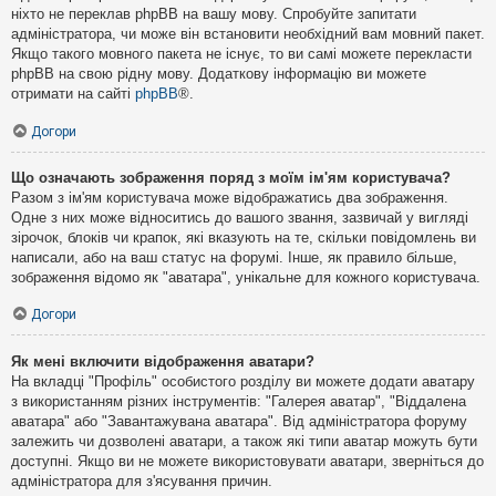
ніхто не переклав phpBB на вашу мову. Спробуйте запитати
адміністратора, чи може він встановити необхідний вам мовний пакет.
Якщо такого мовного пакета не існує, то ви самі можете перекласти
phpBB на свою рідну мову. Додаткову інформацію ви можете
отримати на сайті
phpBB
®.
Догори
Що означають зображення поряд з моїм ім'ям користувача?
Разом з ім'ям користувача може відображатись два зображення.
Одне з них може відноситись до вашого звання, зазвичай у вигляді
зірочок, блоків чи крапок, які вказують на те, скільки повідомлень ви
написали, або на ваш статус на форумі. Інше, як правило більше,
зображення відомо як "аватара", унікальне для кожного користувача.
Догори
Як мені включити відображення аватари?
На вкладці "Профіль" особистого розділу ви можете додати аватару
з використанням різних інструментів: "Галерея аватар", "Віддалена
аватара" або "Завантажувана аватара". Від адміністратора форуму
залежить чи дозволені аватари, а також які типи аватар можуть бути
доступні. Якщо ви не можете використовувати аватари, зверніться до
адміністратора для з'ясування причин.