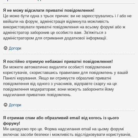
Я не можу відсилати приватні повідомлення!
Це може бути одна з трьох причин: ви не зареєструвались і / або не
ввійшли на форум, адміністрація відімкнула можливість
використовувати приватні повідомлення на всьому форумі або ж
адміністратор заборонив це особисто вам. Зв'яжіться з
адміністратором для отримання додаткової інформації.
Догори
Я постійно отримую небажані приватні повідомлення!
Ви можете автоматично видаляти особисті повідомлення
користувачів, скориставшись правилами для повідомлень у вашій
Панелі керування. Якщо ви отримуєте образливі приватні
повідомлення від одного з учасників, відправте скаргу на це
повідомлення модераторам; вони можуть заборонити йому
надсилання приватних повідомлень.
Догори
Я отримав спам або образливий email від когось із цього
форуму!
Ми шкодуємо про це. Форма надсилання email на цьому форумі
включає засоби безпеки і можливість відслідковувати користувачів,