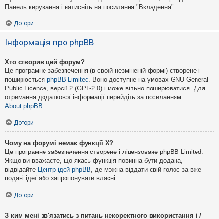
Панель керування і натисніть на посилання "Вкладення".
Догори
Інформація про phpBB
Хто створив цей форум?
Це програмне забезпечення (в своїй незміненій формі) створене і
поширюється
phpBB Limited
. Воно доступне на умовах GNU General
Public Licence, версії 2 (GPL-2.0) і може вільно поширюватися. Для
отримання додаткової інформації перейдіть за посиланням
About phpBB
.
Догори
Чому на форумі немає функції X?
Це програмне забезпечення створене і ліцензоване phpBB Limited.
Якщо ви вважаєте, що якась функція повинна бути додана,
відвідайте
Центр ідей phpBB
, де можна віддати свій голос за вже
подані ідеї або запропонувати власні.
Догори
З ким мені зв'язатись з питань некоректного використання і /