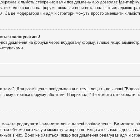
дображає кількість створених вами повідомлень або дозволяє ідентифіку
ювати жодне звання на форумі, оскільки вони встановлюються адміністра
я. За це модератори чи адміністратори можуть просто зменшити кількіс
ється залогуватись!
l-повідомлення на форумі через вбудовану форму, і лише якщо адміністр
ристувачами.
а тема". Для розміщення повідомлення в темі клацніть по кнопці "Відпо
і внизу сторінки форуму або теми. Наприклад: "Ви можете створювати нов
 можете редагувати і видаляти лише власні повідомлення. Ви можете ві
ягом обмеженого часу з моменту створення. Якщо хтось вже відповів на 
станньої з них. Воно не з'явиться, якщо повідомлення редагував адмініс