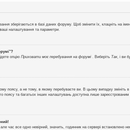
ня зберігаються в базі даних форуму. Щоб змінити їх, клацніть на імені 
і ваші налаштування та параметри.
орумі"?
айдете опцію
Приховати моє перебування на форумі
. Виберіть
Так
, і ви
му поясу, а не тому, в якому перебуваєте ви. В цьому випадку змініть в
вого поясу та багатьох інших налаштувань доступна лише зареєстрованим
рний!
але час все одно невірний, значить, годинник на сервері встановлено н