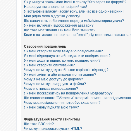
е
Як уникнути появи мого імені в списку "Хто зараз на форумі"?
з
На форумі встановлено невірний час!
в
Я встановив власну часову зону, але час все одно невірний!
і
Моя рідна мова відсутня у списку!
д
п
Що означають зображення поряд з моїм ім'ям користувача?
о
Як мені включити відображення аватари?
в
Що таке моє звання і як мені його змінити?
і
Коли я натискаю на посилання "email", від мене вимагається за
д
е
й
Створення повідомлень
Як мені створити нову тему або повідомлення?
Як мені відредагувати або видалити повідомлення?
Як мені додати підпис до мого повідомлення?
А
к
Як мені створити опитування?
т
Чому я не можу додати більше варіантів відповіді?
и
Як мені змінити або видалити опитування?
в
Чому я не маю доступу до форуму?
н
Чому я не можу приєднувати файли?
і
Чому я отримав попередження?
т
Як мені поскаржитись на повідомлення модератору?
е
м
Що означає кнопка "Зберегти" в формі написання повідомленн
и
Чому моє повідомлення потребує схвалення?
Як мені знову підняти мою тему?
П
Форматування тексту і типи тем
о
Що таке BBCode?
ш
Чи можу я використовувати HTML?
у