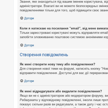
Звання, яке знаходиться під вашим іменем користувача, ві
адміністратори. Взагалі ви не можете безпосередньо змін
повідомленнями тільки для того, щоб підвищити своє званн
Догори
Коли я натискаю на посилання "email", від мене вимага
Тільки зареєстровані користувачі можуть відправляти emai
запобігти зловживанню поштовою системою анонімними ко
Догори
Створення повідомлень
Як мені створити нову тему або повідомлення?
Для створення нової теми на форумі, натисніть кнопку "Нов
відправити повідомлення. Доступні для вас дії перерахован
Догори
Як мені відредагувати або видалити повідомлення?
Якщо ви не є адміністратором або модератором форуму, ви
Редагувати
у відповідному повідомленні, інколи лише прот
показує скільки разів ви редагували, а також дату і час о