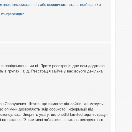
ектного використання і / або юридичних питань, пов'язаних з
м конференції?
ня повідомлень, чи ні. Проте реєстрація дає вам додаткові
ь в групах і т. д. Реєстрація займе у вас всього декілька
закон Сполучених Штатів, що вимагає від сайтів, які можуть
о опікуни дозволяють збір особистої інформації від
сконсульта. Зверніть увагу, що phpBB Limited адміністрація
 на питання "З ким мені зв'язатись з питань некоректного