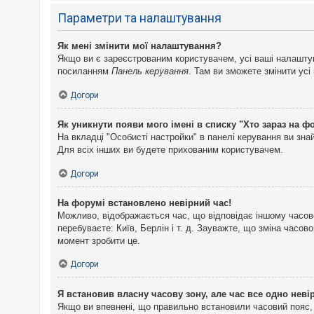
Параметри та налаштування
Як мені змінити мої налаштування?
Якщо ви є зареєстрованим користувачем, усі ваші налаштуван
посиланням
Панель керування
. Там ви зможете змінити ус
Догори
Як уникнути появи мого імені в списку "Хто зараз на ф
На вкладці "Особисті настройки" в панелі керування ви зн
Для всіх інших ви будете прихованим користувачем.
Догори
На форумі встановлено невірний час!
Можливо, відображається час, що відповідає іншому часово
перебуваєте: Київ, Берлін і т. д. Зауважте, що зміна часо
момент зробити це.
Догори
Я встановив власну часову зону, але час все одно неві
Якщо ви впевнені, що правильно встановили часовий пояс, 