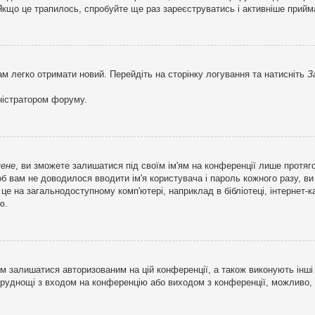
кщо це трапилось, спробуйте ще раз зареєструватись і активніше прийма
ам легко отримати новий. Перейдіть на сторінку логування та натисніть
З
ністратором форуму.
мене
, ви зможете залишатися під своїм ім'ям на конференції лише протяг
об вам не доводилося вводити ім'я користувача і пароль кожного разу, 
 на загальнодоступному комп'ютері, наприклад в бібліотеці, інтернет-ка
ю.
м залишатися авторизованим на цій конференції, а також виконують інші 
труднощі з входом на конференцію або виходом з конференції, можливо,