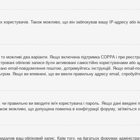
користувачів. Також можливо, що він заблокував вашу IP-адресу або ім
і, то можливі два варіанти. Якщо включена підтримка COPPA і при реєстр
стровані облікові записи були активовані самостійно користувачами або 
лано email-повідомлення поштою, дотримуйтесь інструкцій. Якщо email-п
тром. Якщо ви впевнені, що ви ввели правильну адресу email, спробуйте 
 чи правильно ви вводите ім'я користувача і пароль. Якщо дані введені п
Також можливо, що допущена помилка в конфігурації форуму, зв'яжіться 
видалив ваш обліковий запис. Крім того, на багатьох форумах адміністра