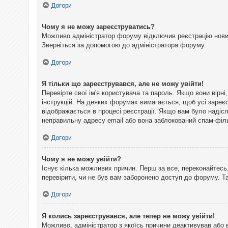
Догори
Чому я не можу зареєструватись?
Можливо адміністратор форуму відключив реєстрацію нових 
Зверніться за допомогою до адміністратора форуму.
Догори
Я тільки що зареєструвався, але не можу увійти!
Перевірте свої ім'я користувача та пароль. Якщо вони вірн
інструкцій. На деяких форумах вимагається, щоб усі зареє
відображається в процесі реєстрації. Якщо вам було надіс
неправильну адресу email або вона заблокований спам-філь
Догори
Чому я не можу увійти?
Існує кілька можливих причин. Перш за все, переконайтесь,
перевірити, чи не був вам заборонено доступ до форуму. 
Догори
Я колись зареєструвався, але тепер не можу увійти!
Можливо, адміністратор з якоїсь причини деактивував або 