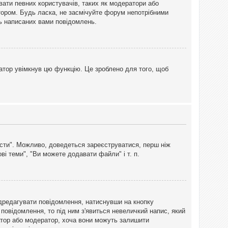
вати певних користувачів, таких як модератори або
тором. Будь ласка, не засмічуйте форум непотрібними
ть написаних вами повідомлень.
атор увімкнув цю функцію. Це зроблено для того, щоб
вісти". Можливо, доведеться зареєструватися, перш ніж
і теми", "Ви можете додавати файли" і т. п.
дредагувати повідомлення, натиснувши на кнопку
повідомлення, то під ним з'явиться невеличкий напис, який
тратор або модератор, хоча вони можуть залишити