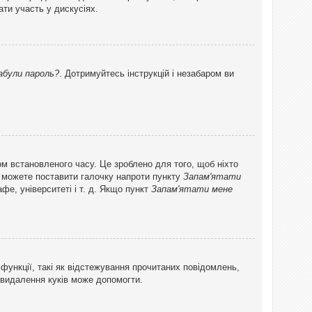
ти участь у дискусіях.
абули пароль?
. Дотримуйтесь інструкцій і незабаром ви
ом встановленого часу. Це зроблено для того, щоб ніхто
ви можете поставити галочку напроти пункту
Запам'ятати
фе, університеті і т. д. Якщо пункт
Запам'ятати мене
функції, такі як відстежування прочитаних повідомлень,
 видалення куків може допомогти.