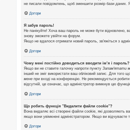
не писали повідомлень, щоб зменшити розмір бази даних. Я
Догори
Я забув пароль!
Не панікуйте! Хоча ваш пароль не може бути відновлено, в
знову зможете увійти на форум.
Якщо не вдалося отримати новий пароль, зв'яжіться з адмі
Догори
Чому мені постійно доводиться вводити ім’я і пароль?
Якщо ви не ставите галочку напроти пункту
Запам'ятати 
інший не зміг використати ваш обліковий запис. Для того щ
мене
при вході на конференцію. Не рекомендується робити це
відсутній, це означає, що адміністратор вимкнув цю функці
Догори
Що робить функція "Видалити файли cookie"?
Вона видаляє всі створені файли cookie, які дозволяють ва
якщо вони увімкнені адміністратором. Якщо ви відчуваєте 
Догори