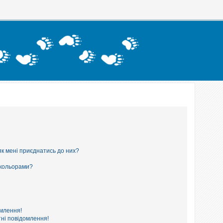
як мені приєднатись до них?
 кольорами?
омлення!
ні повідомлення!