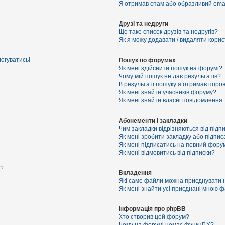
Я отримав спам або образливий email
Друзі та недруги
Що таке список друзів та недругів?
Як я можу додавати / видаляти корист
логуватись!
Пошук по форумах
Як мені здійснити пошук на форумі?
Чому мій пошук не дає результатів?
В результаті пошуку я отримав порож
Як мені знайти учасників форуму?
Як мені знайти власні повідомлення
Абонементи і закладки
Чим закладки відрізняються від підп
Як мені зробити закладку або підпи
Як мені підписатись на певний фору
Як мені відмовитись від підписки?
я?
Вкладення
Які саме файли можна приєднувати 
Як мені знайти усі приєднані мною 
Інформація про phpBB
Хто створив цей форум?