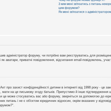
Чому на форумі немає функції X?
З ким мені зв'язатись з питань некор
цим форумом?
Як мені зв'язатися з адміністраторо
рішив адміністратор форуму, чи потрібно вам реєструватись для розміщен
і як аватари, приватні повідомлення, відсилання email-повідомлень, участ
бо Акт про захист конфіденційності дитини в інтернеті від 1998 року - це 
в, мати на це письмову згоду батьків. Припустимо й інше підтвердження щ
 чи це може стосуватись вас або форуму, зверніться за допомогою до юри
х питань і не є об'єктом юридичних відносин, окрім вказаних у відповіді
форумом?".