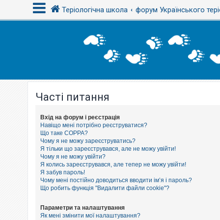
Теріологічна школа
форум Українського тері
В
х
і
д
Часті питання
Р
е
є
с
Вхід на форум і реєстрація
т
Навіщо мені потрібно реєструватися?
р
Що таке COPPA?
а
Чому я не можу зареєструватись?
ц
Я тільки що зареєструвався, але не можу увійти!
і
Чому я не можу увійти?
я
Я колись зареєструвався, але тепер не можу увійти!
Я забув пароль!
Чому мені постійно доводиться вводити ім’я і пароль?
Т
Що робить функція "Видалити файли cookie"?
е
м
и
Параметри та налаштування
б
Як мені змінити мої налаштування?