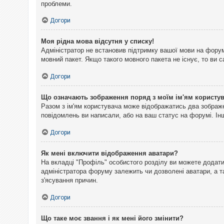
проблеми.
Догори
Моя рідна мова відсутня у списку!
Адміністратор не встановив підтримку вашої мови на форум
мовний пакет. Якщо такого мовного пакета не існує, то ви
Догори
Що означають зображення поряд з моїм ім'ям користу
Разом з ім'ям користувача може відображатись два зображен
повідомлень ви написали, або на ваш статус на форумі. Інш
Догори
Як мені включити відображення аватари?
На вкладці "Профіль" особистого розділу ви можете додати 
адміністратора форуму залежить чи дозволені аватари, а т
з'ясування причин.
Догори
Що таке моє звання і як мені його змінити?