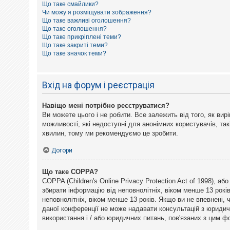
Що таке смайлики?
к
Чи можу я розміщувати зображення?
Що таке важливі оголошення?
Що таке оголошення?
Д
Що таке прикріплені теми?
о
Що таке закриті теми?
п
Що таке значок теми?
о
м
о
г
Вхід на форум і реєстрація
а
Навіщо мені потрібно реєструватися?
Ви можете цього і не робити. Все залежить від того, як ви
можливості, які недоступні для анонімних користувачів, так
хвилин, тому ми рекомендуємо це зробити.
Догори
Що таке COPPA?
COPPA (Children's Online Privacy Protection Act of 1998), а
збирати інформацію від неповнолітніх, віком менше 13 рокі
неповнолітніх, віком менше 13 років. Якщо ви не впевнені,
даної конференції не може надавати консультацій з юридични
використання і / або юридичних питань, пов'язаних з цим 