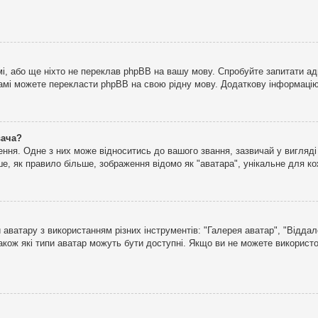
і, або ще ніхто не переклав phpBB на вашу мову. Спробуйте запитати ад
 самі можете перекласти phpBB на свою рідну мову. Додаткову інформаці
вача?
ня. Одне з них може відноситись до вашого звання, зазвичай у вигляді зі
е, як правило більше, зображення відомо як "аватара", унікальне для к
аватару з використанням різних інструментів: "Галерея аватар", "Відда
акож які типи аватар можуть бути доступні. Якщо ви не можете використо