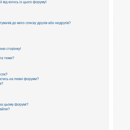
 від когось із цього форуму!
увачів до мого списку друзів або недругів?
ню сторінку!
 та теми?
исок?
сатись на певні форуми?
м?
на цьому форумі?
файли?