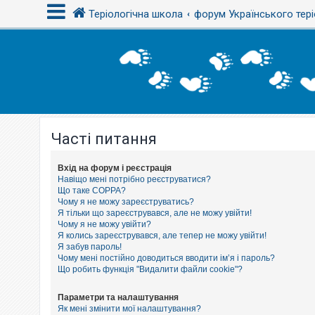
Теріологічна школа
форум Українського тері
В
х
і
д
Часті питання
Р
е
є
с
Вхід на форум і реєстрація
т
Навіщо мені потрібно реєструватися?
р
Що таке COPPA?
а
Чому я не можу зареєструватись?
ц
Я тільки що зареєструвався, але не можу увійти!
і
Чому я не можу увійти?
я
Я колись зареєструвався, але тепер не можу увійти!
Я забув пароль!
Чому мені постійно доводиться вводити ім’я і пароль?
Т
Що робить функція "Видалити файли cookie"?
е
м
и
Параметри та налаштування
б
Як мені змінити мої налаштування?