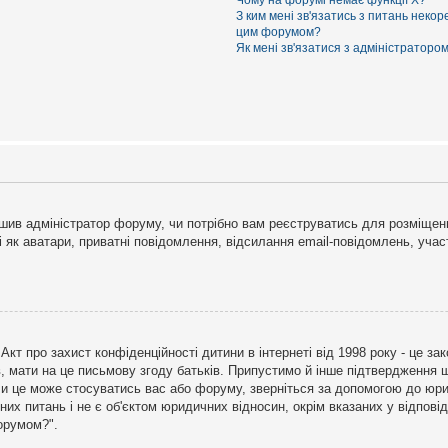
Чому на форумі немає функції X?
З ким мені зв'язатись з питань некор
цим форумом?
Як мені зв'язатися з адміністраторо
рішив адміністратор форуму, чи потрібно вам реєструватись для розміщен
і як аватари, приватні повідомлення, відсилання email-повідомлень, участ
бо Акт про захист конфіденційності дитини в інтернеті від 1998 року - це 
в, мати на це письмову згоду батьків. Припустимо й інше підтвердження щ
 чи це може стосуватись вас або форуму, зверніться за допомогою до юри
х питань і не є об'єктом юридичних відносин, окрім вказаних у відповіді
форумом?".