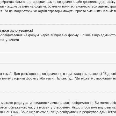
дображає кількість створених вами повідомлень або дозволяє ідентифіку
ювати жодне звання на форумі, оскільки вони встановлюються адміністра
я. За це модератори чи адміністратори можуть просто зменшити кількіс
ється залогуватись!
l-повідомлення на форумі через вбудовану форму, і лише якщо адміністр
ристувачами.
а тема". Для розміщення повідомлення в темі клацніть по кнопці "Відпо
і внизу сторінки форуму або теми. Наприклад: "Ви можете створювати нов
 можете редагувати і видаляти лише власні повідомлення. Ви можете ві
ягом обмеженого часу з моменту створення. Якщо хтось вже відповів на 
станньої з них. Воно не з'явиться, якщо повідомлення редагував адмініс