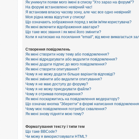
е
Як уникнути появи мого імені в списку "Хто зараз на форумі"?
з
На форумі встановлено невірний час!
в
Я встановив власну часову зону, але час все одно невірний!
і
Моя рідна мова відсутня у списку!
д
п
Що означають зображення поряд з моїм ім'ям користувача?
о
Як мені включити відображення аватари?
в
Що таке моє звання і як мені його змінити?
і
Коли я натискаю на посилання "email", від мене вимагається за
д
е
й
Створення повідомлень
Як мені створити нову тему або повідомлення?
Як мені відредагувати або видалити повідомлення?
Як мені додати підпис до мого повідомлення?
А
к
Як мені створити опитування?
т
Чому я не можу додати більше варіантів відповіді?
и
Як мені змінити або видалити опитування?
в
Чому я не маю доступу до форуму?
н
Чому я не можу приєднувати файли?
і
Чому я отримав попередження?
т
Як мені поскаржитись на повідомлення модератору?
е
м
Що означає кнопка "Зберегти" в формі написання повідомленн
и
Чому моє повідомлення потребує схвалення?
Як мені знову підняти мою тему?
П
Форматування тексту і типи тем
о
Що таке BBCode?
ш
Чи можу я використовувати HTML?
у