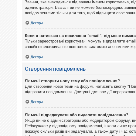
Звання, яке знаходиться під вашим іменем користувача, ві
адміністратори. Взагалі ви не можете безпосередньо змін
повідомленнями тільки для того, щоб підвищити своє званн
Догори
Коли я натискаю на посилання "email", від мене вимага
Тільки зареєстровані користувачі можуть відправляти emai
запобігти зловживанню поштовою системою анонімними ко
Догори
Створення повідомлень
Як мені створити нову тему або повідомлення?
Для створення нової теми на форумі, натисніть кнопку "Нов
відправити повідомлення. Доступні для вас дії перерахован
Догори
Як мені відредагувати або видалити повідомлення?
Якщо ви не є адміністратором або модератором форуму, ви
Редагувати
у відповідному повідомленні, інколи лише прот
показує скільки разів ви редагували, а також дату і час о