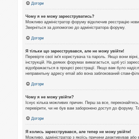
Догори
Чому я не можу зареєструватись?
Можливо адміністратор форуму відключив реєстрацію нових 
Зверніться за допомогою до адміністратора форуму.
Догори
Я тільки що зареєструвався, але не можу увійти!
Перевірте свої ім'я користувача та пароль. Якщо вони вірн
інструкцій. На деяких форумах вимагається, щоб усі зареє
відображається в процесі реєстрації. Якщо вам було надіс
неправильну адресу email або вона заблокований спам-філь
Догори
Чому я не можу увійти?
Існує кілька можливих причин. Перш за все, переконайтесь,
перевірити, чи не був вам заборонено доступ до форуму. 
Догори
Я колись зареєструвався, але тепер не можу увійти!
Можливо, адміністратор з якоїсь причини деактивував або 