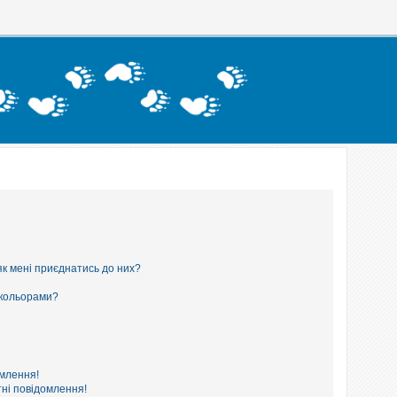
як мені приєднатись до них?
 кольорами?
омлення!
ні повідомлення!