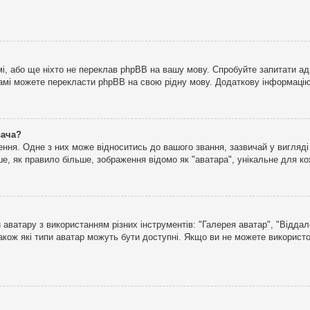
і, або ще ніхто не переклав phpBB на вашу мову. Спробуйте запитати ад
 самі можете перекласти phpBB на свою рідну мову. Додаткову інформаці
вача?
ня. Одне з них може відноситись до вашого звання, зазвичай у вигляді зі
е, як правило більше, зображення відомо як "аватара", унікальне для к
аватару з використанням різних інструментів: "Галерея аватар", "Відда
акож які типи аватар можуть бути доступні. Якщо ви не можете використо