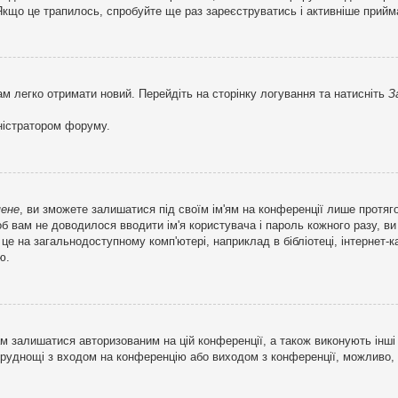
кщо це трапилось, спробуйте ще раз зареєструватись і активніше прийма
ам легко отримати новий. Перейдіть на сторінку логування та натисніть
З
ністратором форуму.
мене
, ви зможете залишатися під своїм ім'ям на конференції лише протяг
об вам не доводилося вводити ім'я користувача і пароль кожного разу, 
 на загальнодоступному комп'ютері, наприклад в бібліотеці, інтернет-ка
ю.
м залишатися авторизованим на цій конференції, а також виконують інші 
труднощі з входом на конференцію або виходом з конференції, можливо,