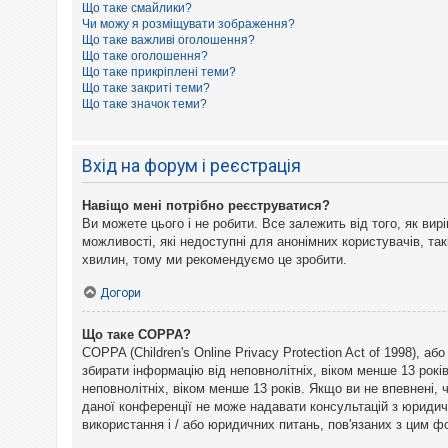
Що таке смайлики?
к
Чи можу я розміщувати зображення?
Що таке важливі оголошення?
Що таке оголошення?
Д
Що таке прикріплені теми?
о
Що таке закриті теми?
п
Що таке значок теми?
о
м
о
г
Вхід на форум і реєстрація
а
Навіщо мені потрібно реєструватися?
Ви можете цього і не робити. Все залежить від того, як ви
можливості, які недоступні для анонімних користувачів, так
хвилин, тому ми рекомендуємо це зробити.
Догори
Що таке COPPA?
COPPA (Children's Online Privacy Protection Act of 1998), а
збирати інформацію від неповнолітніх, віком менше 13 рокі
неповнолітніх, віком менше 13 років. Якщо ви не впевнені,
даної конференції не може надавати консультацій з юридични
використання і / або юридичних питань, пов'язаних з цим 