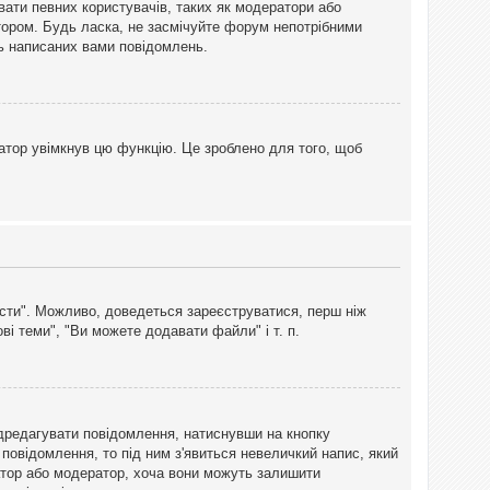
вати певних користувачів, таких як модератори або
тором. Будь ласка, не засмічуйте форум непотрібними
ть написаних вами повідомлень.
атор увімкнув цю функцію. Це зроблено для того, щоб
вісти". Можливо, доведеться зареєструватися, перш ніж
і теми", "Ви можете додавати файли" і т. п.
дредагувати повідомлення, натиснувши на кнопку
повідомлення, то під ним з'явиться невеличкий напис, який
тратор або модератор, хоча вони можуть залишити