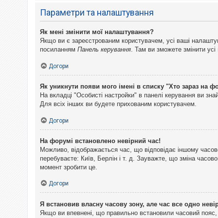
Параметри та налаштування
Як мені змінити мої налаштування?
Якщо ви є зареєстрованим користувачем, усі ваші налаштуван
посиланням
Панель керування
. Там ви зможете змінити ус
Догори
Як уникнути появи мого імені в списку "Хто зараз на ф
На вкладці "Особисті настройки" в панелі керування ви зн
Для всіх інших ви будете прихованим користувачем.
Догори
На форумі встановлено невірний час!
Можливо, відображається час, що відповідає іншому часово
перебуваєте: Київ, Берлін і т. д. Зауважте, що зміна часо
момент зробити це.
Догори
Я встановив власну часову зону, але час все одно неві
Якщо ви впевнені, що правильно встановили часовий пояс, 