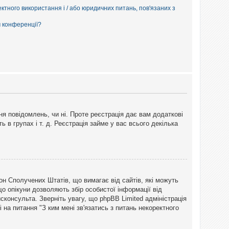
ектного використання і / або юридичних питань, пов'язаних з
м конференції?
ня повідомлень, чи ні. Проте реєстрація дає вам додаткові
ь в групах і т. д. Реєстрація займе у вас всього декілька
закон Сполучених Штатів, що вимагає від сайтів, які можуть
о опікуни дозволяють збір особистої інформації від
сконсульта. Зверніть увагу, що phpBB Limited адміністрація
 на питання "З ким мені зв'язатись з питань некоректного