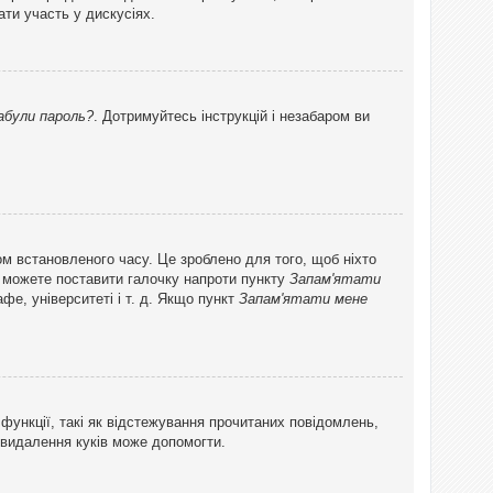
ти участь у дискусіях.
абули пароль?
. Дотримуйтесь інструкцій і незабаром ви
ом встановленого часу. Це зроблено для того, щоб ніхто
ви можете поставити галочку напроти пункту
Запам'ятати
фе, університеті і т. д. Якщо пункт
Запам'ятати мене
функції, такі як відстежування прочитаних повідомлень,
 видалення куків може допомогти.