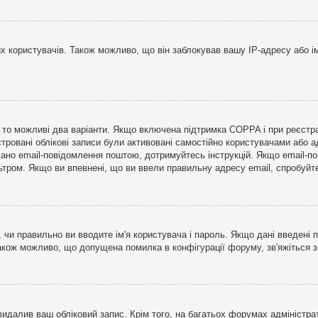
користувачів. Також можливо, що він заблокував вашу IP-адресу або ім
і, то можливі два варіанти. Якщо включена підтримка COPPA і при реєстр
стровані облікові записи були активовані самостійно користувачами або 
лано email-повідомлення поштою, дотримуйтесь інструкцій. Якщо email-п
тром. Якщо ви впевнені, що ви ввели правильну адресу email, спробуйте 
 чи правильно ви вводите ім'я користувача і пароль. Якщо дані введені п
Також можливо, що допущена помилка в конфігурації форуму, зв'яжіться 
видалив ваш обліковий запис. Крім того, на багатьох форумах адміністра