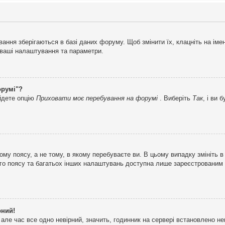
ня зберігаються в базі даних форуму. Щоб змінити їх, клацніть на імені 
і ваші налаштування та параметри.
орумі"?
айдете опцію
Приховати моє перебування на форумі
. Виберіть
Так
, і ви
му поясу, а не тому, в якому перебуваєте ви. В цьому випадку змініть в
вого поясу та багатьох інших налаштувань доступна лише зареєстрованим
рний!
але час все одно невірний, значить, годинник на сервері встановлено н