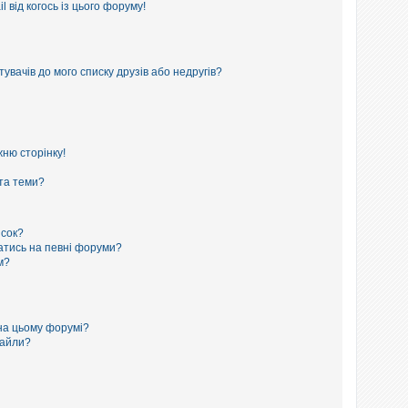
 від когось із цього форуму!
увачів до мого списку друзів або недругів?
ню сторінку!
 та теми?
исок?
сатись на певні форуми?
м?
на цьому форумі?
файли?