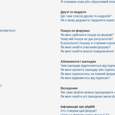
Я отримав спам або образливий email
Друзі та недруги
Що таке список друзів та недругів?
Як я можу додавати / видаляти корист
логуватись!
Пошук по форумах
Як мені здійснити пошук на форумі?
Чому мій пошук не дає результатів?
В результаті пошуку я отримав порож
Як мені знайти учасників форуму?
Як мені знайти власні повідомлення
Абонементи і закладки
Чим закладки відрізняються від підп
Як мені зробити закладку або підпи
Як мені підписатись на певний фору
Як мені відмовитись від підписки?
я?
Вкладення
Які саме файли можна приєднувати 
Як мені знайти усі приєднані мною 
Інформація про phpBB
Хто створив цей форум?