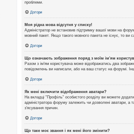
проблеми.
Догори
Моя рідна мова відсутня у списку!
Адміністратор не встановив підтримку вашої мови на форум
мовний пакет. Якщо такого мовного пакета не існує, то ви
Догори
Що означають зображення поряд з моїм ім'ям користу
Разом з ім'ям користувача може відображатись два зображен
повідомлень ви написали, або на ваш статус на форумі. Інш
Догори
Як мені включити відображення аватари?
На вкладці "Профіль" особистого розділу ви можете додати 
адміністратора форуму залежить чи дозволені аватари, а т
з'ясування причин.
Догори
Що таке моє звання і як мені його змінити?