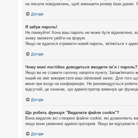
не писали повідомлень, щоб зменшити розмір бази даних. Я
Догори
Я забув пароль!
Не панікуйте! Хоча ваш пароль не може бути відновлено, в
знову зможете увійти на форум.
Якщо не вдалося отримати новий пароль, зв'яжіться з адмі
Догори
Чому мені постійно доводиться вводити ім’я і пароль?
Якщо ви не ставите галочку напроти пункту
Запам'ятати 
інший не зміг використати ваш обліковий запис. Для того щ
мене
при вході на конференцію. Не рекомендується робити це
відсутній, це означає, що адміністратор вимкнув цю функці
Догори
Що робить функція "Видалити файли cookie"?
Вона видаляє всі створені файли cookie, які дозволяють ва
якщо вони увімкнені адміністратором. Якщо ви відчуваєте 
Догори