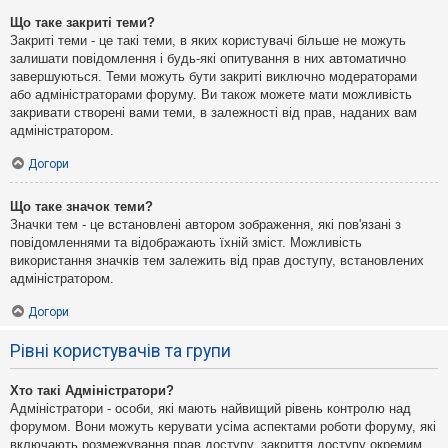
Що таке закриті теми?
Закриті теми - це такі теми, в яких користувачі більше не можуть
залишати повідомлення і будь-які опитування в них автоматично
завершуються. Теми можуть бути закриті виключно модераторами
або адміністраторами форуму. Ви також можете мати можливість
закривати створені вами теми, в залежності від прав, наданих вам
адміністратором.
Догори
Що таке значок теми?
Значки тем - це встановлені автором зображення, які пов'язані з
повідомленнями та відображають їхній зміст. Можливість
використання значків тем залежить від прав доступу, встановлених
адміністратором.
Догори
Рівні користувачів та групи
Хто такі Адміністратори?
Адміністратори - особи, які мають найвищий рівень контролю над
форумом. Вони можуть керувати усіма аспектами роботи форуму, які
включають розмежування прав доступу, закриття доступу окремим