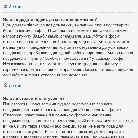
Догори
Як мені додати підпис до мого повідомлення?
Щоб додати підпис до повідомлення, ви повинні спочатку створити
його в вашому профілі. Після цього ви можете поставити галочку
напроти пункту
Завжди використовувати ваш підпис
в формі
створення повідомлення, щоб підпис приєднався. Ви також можете
налаштувати приєднання підпису за замовчуванням до усіх ваших
повідомлень, зробивши відповідний вибір у параграфі "Відправлення
повідомлень" пункту "Особисті налаштування" у вашому профілі.
Незважаючи на це, ви зможете скасувати додавання підпису в
окремих повідомлення, знявши прапорець
Завжди використовувати
ваш підпис
в формі створення повідомлення.
Догори
Як мені створити опитування?
При створенні нової теми чи під час редагування першого
повідомлення теми клацніть на вкладці або перейдіть в форму
Створити опитування
під основною формою написання
повідомлення, в залежності від стилю, який використовується; якщо
ви не бачите такої вкладки або форми, то ви не маєте прав для
створення опитувань. Вкажіть питання і як мінімум два варіанти
відповіді в відповідних полях, переконавшись, що кожен варіант