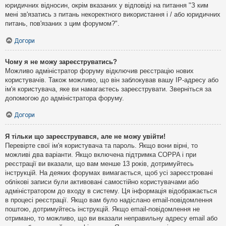
юридичних відносин, окрім вказаних у відповіді на питання "З ким
мені зв'язатись з питань некоректного використання і / або юридичних
питань, пов'язаних з цим форумом?".
Догори
Чому я не можу зареєструватись?
Можливо адміністратор форуму відключив реєстрацію нових
користувачів. Також можливо, що він заблокував вашу IP-адресу або
ім'я користувача, яке ви намагаєтесь зареєструвати. Зверніться за
допомогою до адміністратора форуму.
Догори
Я тільки що зареєструвався, але не можу увійти!
Перевірте свої ім'я користувача та пароль. Якщо вони вірні, то
можливі два варіанти. Якщо включена підтримка COPPA і при
реєстрації ви вказали, що вам менше 13 років, дотримуйтесь
інструкцій. На деяких форумах вимагається, щоб усі зареєстровані
облікові записи були активовані самостійно користувачами або
адміністратором до входу в систему. Ця інформація відображається
в процесі реєстрації. Якщо вам було надіслано email-повідомлення
поштою, дотримуйтесь інструкцій. Якщо email-повідомлення не
отримано, то можливо, що ви вказали неправильну адресу email або