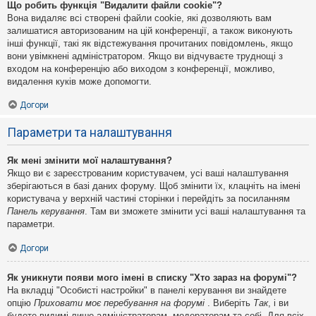
Що робить функція "Видалити файли cookie"?
Вона видаляє всі створені файли cookie, які дозволяють вам
залишатися авторизованим на цій конференції, а також виконують
інші функції, такі як відстежування прочитаних повідомлень, якщо
вони увімкнені адміністратором. Якщо ви відчуваєте труднощі з
входом на конференцію або виходом з конференції, можливо,
видалення куків може допомогти.
Догори
Параметри та налаштування
Як мені змінити мої налаштування?
Якщо ви є зареєстрованим користувачем, усі ваші налаштування
зберігаються в базі даних форуму. Щоб змінити їх, клацніть на імені
користувача у верхній частині сторінки і перейдіть за посиланням
Панель керування
. Там ви зможете змінити усі ваші налаштування та
параметри.
Догори
Як уникнути появи мого імені в списку "Хто зараз на форумі"?
На вкладці "Особисті настройки" в панелі керування ви знайдете
опцію
Приховати моє перебування на форумі
. Виберіть
Так
, і ви
будете видимі лише адміністраторам, модераторам та собі. Для всіх