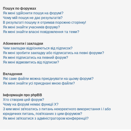
Пошук по форумах
Як мені здійснити пошук на форумі?
Чому мій пошук не дає результатів?
В результаті пошуку я отримав порожню сторінку!
Як мені знайти учасників форуму?
Як мені знайти власні повідомлення та теми?
Абонементи і закладки
Чим закладки відрізняються від підписок?
Як мені зробити закладку або підписатись на певні форуми?
Як мені підписатись на певний форум?
Як мені відмовитись від підписки?
Вкладення
Які саме файли можна приєднувати на цьому форумі?
Як мені знайти усі приєднані мною файли?
Інформація про phpBB
Хто створив цей форум?
Чому на форумі немає функції X?
З ким мені зв'язатись з питань некоректного використання і / або
юридичних питань, пов'язаних з цим форумом?
Як мені зв'язатися з адміністратором конференції?