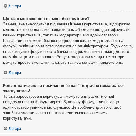
Догори
Що таке моє звання і як мені його змінити?
Звання, яке знаходиться під вашим іменем користувача, відображає
кількість створених вами повідомлень або дозволяє ідентифікувати
певних користувачів, таких як модератори або адміністратори.
Взагалі ви не можете безпосередньо змінювати жодне звання на
форумі, оскільки вони встановлюються адміністратором. Будь ласка,
не засмічуйте форум непотрібними повідомленнями тільки для того,
щоб підвищити своє звання. За це модератори чи адміністратори
можуть просто зменшити кількість написаних вами повідомлень.
Догори
Коли я натискаю на посилання "email", від мене вимагається
залогуватись!
Тільки зареєстровані користувачі можуть відправляти email-
повідомлення на форумі через вбудовану форму, і лише якщо
адміністратор увімкнув цю функцію. Це зроблено для того, щоб
запобігти зловживанню поштовою системою анонімними
користувачами.
Догори