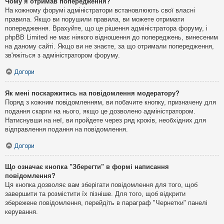
Чому я отримав попередження?
На кожному форумі адміністратори встановлюють свої власні
правила. Якщо ви порушили правила, ви можете отримати
попередження. Врахуйте, що це рішення адміністратора форуму, і
phpBB Limited не має ніякого відношення до попереджень, винесеним
на даному сайті. Якщо ви не знаєте, за що отримали попередження,
зв'яжіться з адміністратором форуму.
Догори
Як мені поскаржитись на повідомлення модератору?
Поряд з кожним повідомленням, ви побачите кнопку, призначену для
подання скарги на нього, якщо це дозволено адміністратором.
Натиснувши на неї, ви пройдете через ряд кроків, необхідних для
відправлення подання на повідомлення.
Догори
Що означає кнопка "Зберегти" в формі написання
повідомлення?
Ця кнопка дозволяє вам зберігати повідомлення для того, щоб
завершити та розмістити їх пізніше. Для того, щоб відкрити
збережене повідомлення, перейдіть в параграф "Чернетки" панелі
керування.