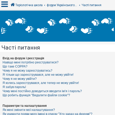
Теріологічна школа
форум Українського теріологічного товариства
Часті питання
В
х
і
д
Часті питання
Р
е
є
Вхід на форум і реєстрація
с
Навіщо мені потрібно реєструватися?
т
Що таке COPPA?
р
Чому я не можу зареєструватись?
а
Я тільки що зареєструвався, але не можу увійти!
ц
Чому я не можу увійти?
і
я
Я колись зареєструвався, але тепер не можу увійти!
Я забув пароль!
Чому мені постійно доводиться вводити ім’я і пароль?
Що робить функція "Видалити файли cookie"?
Т
е
м
Параметри та налаштування
и
Як мені змінити мої налаштування?
б
Як уникнути появи мого імені в списку "Хто зараз на форумі"?