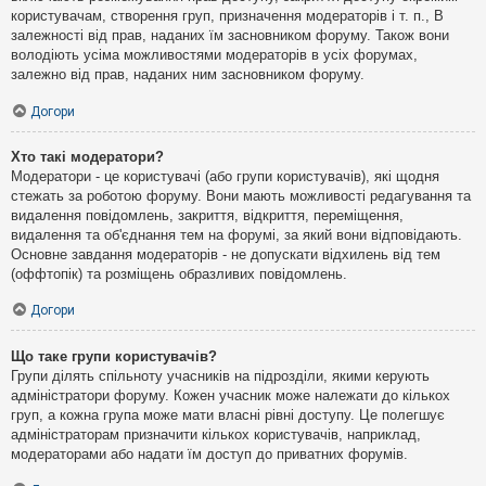
користувачам, створення груп, призначення модераторів і т. п., В
залежності від прав, наданих їм засновником форуму. Також вони
володіють усіма можливостями модераторів в усіх форумах,
залежно від прав, наданих ним засновником форуму.
Догори
Хто такі модератори?
Модератори - це користувачі (або групи користувачів), які щодня
стежать за роботою форуму. Вони мають можливості редагування та
видалення повідомлень, закриття, відкриття, переміщення,
видалення та об'єднання тем на форумі, за який вони відповідають.
Основне завдання модераторів - не допускати відхилень від тем
(оффтопік) та розміщень образливих повідомлень.
Догори
Що таке групи користувачів?
Групи ділять спільноту учасників на підрозділи, якими керують
адміністратори форуму. Кожен учасник може належати до кількох
груп, а кожна група може мати власні рівні доступу. Це полегшує
адміністраторам призначити кількох користувачів, наприклад,
модераторами або надати їм доступ до приватних форумів.