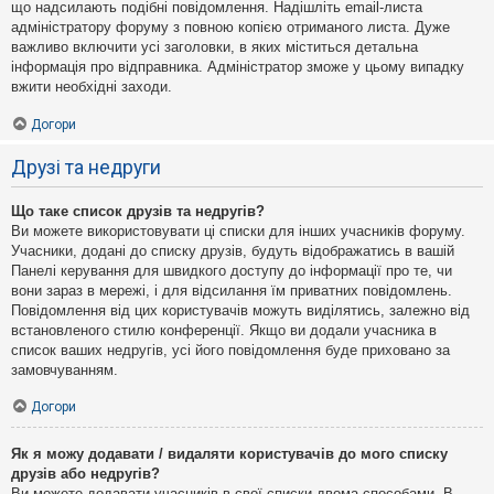
що надсилають подібні повідомлення. Надішліть email-листа
адміністратору форуму з повною копією отриманого листа. Дуже
важливо включити усі заголовки, в яких міститься детальна
інформація про відправника. Адміністратор зможе у цьому випадку
вжити необхідні заходи.
Догори
Друзі та недруги
Що таке список друзів та недругів?
Ви можете використовувати ці списки для інших учасників форуму.
Учасники, додані до списку друзів, будуть відображатись в вашій
Панелі керування для швидкого доступу до інформації про те, чи
вони зараз в мережі, і для відсилання їм приватних повідомлень.
Повідомлення від цих користувачів можуть виділятись, залежно від
встановленого стилю конференції. Якщо ви додали учасника в
список ваших недругів, усі його повідомлення буде приховано за
замовчуванням.
Догори
Як я можу додавати / видаляти користувачів до мого списку
друзів або недругів?
Ви можете додавати учасників в свої списки двома способами. В