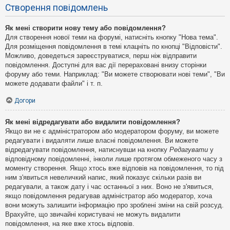
Створення повідомлень
Як мені створити нову тему або повідомлення?
Для створення нової теми на форумі, натисніть кнопку "Нова тема".
Для розміщення повідомлення в темі клацніть по кнопці "Відповісти".
Можливо, доведеться зареєструватися, перш ніж відправити
повідомлення. Доступні для вас дії перераховані внизу сторінки
форуму або теми. Наприклад: "Ви можете створювати нові теми", "Ви
можете додавати файли" і т. п.
Догори
Як мені відредагувати або видалити повідомлення?
Якщо ви не є адміністратором або модератором форуму, ви можете
редагувати і видаляти лише власні повідомлення. Ви можете
відредагувати повідомлення, натиснувши на кнопку
Редагувати
у
відповідному повідомленні, інколи лише протягом обмеженого часу з
моменту створення. Якщо хтось вже відповів на повідомлення, то під
ним з'явиться невеличкий напис, який показує скільки разів ви
редагували, а також дату і час останньої з них. Воно не з'явиться,
якщо повідомлення редагував адміністратор або модератор, хоча
вони можуть залишити інформацію про зроблені зміни на свій розсуд.
Врахуйте, що звичайні користувачі не можуть видалити
повідомлення, на яке вже хтось відповів.