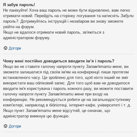
Я забув пароль!
Не панікуйте! Хоча ваш пароль не може бути відновлено, вам легко
отримати новий. Перейдіть на сторінку логування та натисніть
Забули
пароль?
. Дотримуйтесь інструкцій і незабаром ви знову зможете
увійти на форум.
Якщо не вдалося отримати новий пароль, зв'яжіться з
адміністратором форуму.
Догори
Чому мені постійно доводиться вводити ім’я і пароль?
Якщо ви не ставите галочку напроти пункту
Запам'ятати мене
, ви
зможете залишатися під своїм ім'ям на конференції лише протягом
встановленого часу. Це зроблено для того, щоб ніхто інший не зміг
використати ваш обліковий запис. Для того щоб вам не доводилося
вводити ім'я користувача і пароль кожного разу, ви можете поставити
галочку напроти пункту
Запам'ятати мене
при вході на
конференцію. Не рекомендується робити це на загальнодоступному
комп'ютері, наприклад в бібліотеці, інтернет-кафе, університеті і т. д.
Якщо пункт
Запам'ятати мене
відсутній, це означає, що
адміністратор вимкнув цю функцію.
Догори