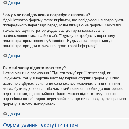
Догори
Чому моє повідомлення потребує схвалення?
Адміністратор форуму може вирішити, що повідомлення потребують
попереднього перегляду перед їх публікацією на форумі. Можливо
також, що адміністратор додав вас до групи користувачів,
повідомлення яких, на його або її думку, потребують перегляду
адміністратором перед публікацією. Будь ласка, зверніться до
адміністратора для отримання додаткової інформації.
Догори
Як мені знову підняти мою тему?
Натиснувши на посилання "Підняти тему" при її перегляді, ви
"піднімете" тему в верхню частину першої сторінки форуму. Якщо
цього не відбувається, то це означає, що можливість підняття тим
могла бути відключена, або час, який повинен пройти до повторного
підняття теми, ще не вийшов. Також можна підняти тему, просто
відповівши на неї, однак переконайтесь, що ви не порушуєте правила
форуму, в якому знаходитесь.
Догори
Форматування тексту і типи тем