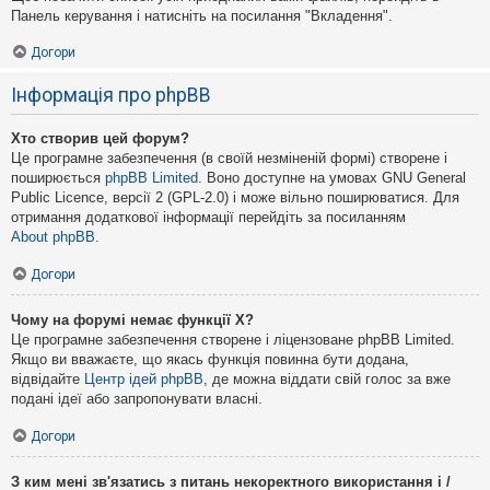
Панель керування і натисніть на посилання "Вкладення".
Догори
Інформація про phpBB
Хто створив цей форум?
Це програмне забезпечення (в своїй незміненій формі) створене і
поширюється
phpBB Limited
. Воно доступне на умовах GNU General
Public Licence, версії 2 (GPL-2.0) і може вільно поширюватися. Для
отримання додаткової інформації перейдіть за посиланням
About phpBB
.
Догори
Чому на форумі немає функції X?
Це програмне забезпечення створене і ліцензоване phpBB Limited.
Якщо ви вважаєте, що якась функція повинна бути додана,
відвідайте
Центр ідей phpBB
, де можна віддати свій голос за вже
подані ідеї або запропонувати власні.
Догори
З ким мені зв'язатись з питань некоректного використання і /