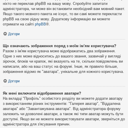
ніхто не переклав phpBB на вашу мову. Спробуйте запитати
адміністратора, чи може він встановити необхідний вам мовний пакет.
Якщо такого мовного пакета не існує, то ви самі можете перекласти
phpBB на свою рідну мову. Додаткову інформацію ви можете
отримати на сайті
phpBB
®.
Догори
Що означають зображення поряд з моїм ім'ям користувача?
Разом з ім'ям користувача може відображатись два зображення.
Одне з них може відноситись до вашого звання, зазвичай у вигляді
зірочок, блоків чи крапок, які вказують на те, скільки повідомлень ви
написали, або на ваш статус на форумі. Інше, як правило більше,
зображення відомо як "аватара", унікальне для кожного користувача.
Догори
Як мені включити відображення аватари?
На вкладці "Профіль" особистого розділу ви можете додати аватару
з використанням різних інструментів: "Галерея аватар", "Віддалена
аватара" або "Завантажувана аватара". Від адміністратора форуму
залежить чи дозволені аватари, а також які типи аватар можуть бути
доступні. Якщо ви не можете використовувати аватари, зверніться до
адміністратора для з'ясування причин.