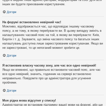
інших ви будете прихованим користувачем.
Догори
На форумі встановлено невірний час!
Можливо, відображається час, що відповідає іншому часовому
поясу, а не тому, в якому перебуваєте ви. В цьому випадку змініть в
налаштуваннях часовий пояс на той, в якому ви перебуваєте: Київ,
Берлін і т. д. Зауважте, що зміна часового поясу та багатьох інших
налаштувань доступна лише зареєстрованим користувачам. Якщо ви
не зареєстровані, то це непоганий момент зробити це.
Догори
Я встановив власну часову зону, але час все одно невірний!
Якщо ви впевнені, що правильно встановили часовий пояс, але час
все одно невірний, значить, годинник на сервері встановлено
неправильно. Повідомте про це адміністратора для усунення
проблеми.
Догори
Моя рідна мова відсутня у списку!
Адміністратор не встановив підтримку вашої мови на форумі, або ще