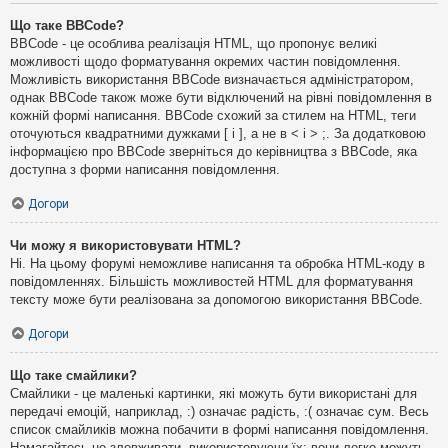
Що таке BBCode?
BBCode - це особлива реалізація HTML, що пропонує великі
можливості щодо форматування окремих частин повідомлення.
Можливість використання BBCode визначається адміністратором,
однак BBCode також може бути відключений на рівні повідомлення в
кожній формі написання. BBCode схожий за стилем на HTML, теги
оточуються квадратними дужками [ і ], а не в < і > ;. За додатковою
інформацією про BBCode зверніться до керівництва з BBCode, яка
доступна з форми написання повідомлення.
Догори
Чи можу я використовувати HTML?
Ні. На цьому форумі неможливе написання та обробка HTML-коду в
повідомленнях. Більшість можливостей HTML для форматування
тексту може бути реалізована за допомогою використання BBCode.
Догори
Що таке смайлики?
Смайлики - це маленькі картинки, які можуть бути використані для
передачі емоцій, наприклад, :) означає радість, :( означає сум. Весь
список смайликів можна побачити в формі написання повідомлення.
Намагайтесь не зловживати, використовуючи їх: вони легко можуть