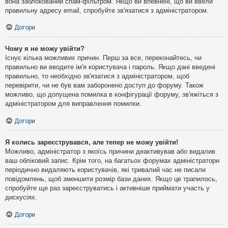
вона заблокований спам-фільтром. Якщо ви впевнені, що ви ввели
правильну адресу email, спробуйте зв'язатися з адміністратором.
Догори
Чому я не можу увійти?
Існує кілька можливих причин. Перш за все, переконайтесь, чи
правильно ви вводите ім'я користувача і пароль. Якщо дані введені
правильно, то необхідно зв'язатися з адміністратором, щоб
перевірити, чи не був вам заборонено доступ до форуму. Також
можливо, що допущена помилка в конфігурації форуму, зв'яжіться з
адміністратором для виправлення помилки.
Догори
Я колись зареєструвався, але тепер не можу увійти!
Можливо, адміністратор з якоїсь причини деактивував або видалив
ваш обліковий запис. Крім того, на багатьох форумах адміністратори
періодично видаляють користувачів, які тривалий час не писали
повідомлень, щоб зменшити розмір бази даних. Якщо це трапилось,
спробуйте ще раз зареєструватись і активніше приймати участь у
дискусіях.
Догори