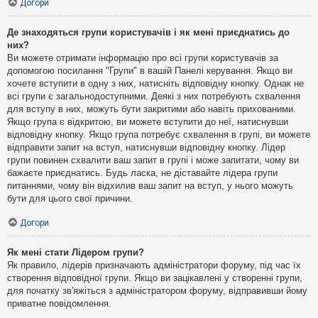
Догори
Де знаходяться групи користувачів і як мені приєднатись до
них?
Ви можете отримати інформацію про всі групи користувачів за
допомогою посилання "Групи" в вашій Панелі керування. Якщо ви
хочете вступити в одну з них, натисніть відповідну кнопку. Однак не
всі групи є загальнодоступними. Деякі з них потребують схвалення
для вступу в них, можуть бути закритими або навіть прихованими.
Якщо група є відкритою, ви можете вступити до неї, натиснувши
відповідну кнопку. Якщо група потребує схвалення в групі, ви можете
відправити запит на вступ, натиснувши відповідну кнопку. Лідер
групи повинен схвалити ваш запит в групі і може запитати, чому ви
бажаєте приєднатись. Будь ласка, не діставайте лідера групи
питаннями, чому він відхилив ваш запит на вступ, у нього можуть
бути для цього свої причини.
Догори
Як мені стати Лідером групи?
Як правило, лідерів призначають адміністратори форуму, під час їх
створення відповідної групи. Якщо ви зацікавлені у створенні групи,
для початку зв'яжіться з адміністратором форуму, відправивши йому
приватне повідомлення.