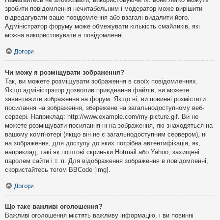
зробити повідомлення нечитабельним і модератор може вирішити
відредагувати ваше повідомлення або взагалі видалити його.
Адміністратор форуму може обмежувати кількість смайликів, які
можна використовувати в повідомленні.
Догори
Чи можу я розміщувати зображення?
Так, ви можете розміщувати зображення в своїх повідомленнях.
Якщо адміністратор дозволив приєднання файлів, ви можете
завантажити зображення на форум. Якщо ні, ви повинні розмістити
посилання на зображення, збережене на загальнодоступному веб-
сервері. Наприклад: http://www.example.com/my-picture.gif. Ви не
можете розміщувати посилання ні на зображення, які знаходяться на
вашому комп'ютері (якщо він не є загальнодоступним сервером), ні
на зображення, для доступу до яких потрібна автентифікація, як,
наприклад, такі як поштові скриньки Hotmail або Yahoo, захищені
паролем сайти і т. п. Для відображення зображення в повідомленні,
скористайтесь тегом BBCode [img].
Догори
Що таке важливі оголошення?
Важливі оголошення містять важливу інформацію, і ви повинні