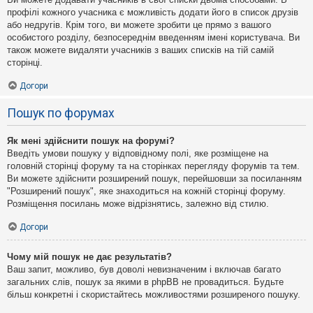
профілі кожного учасника є можливість додати його в список друзів
або недругів. Крім того, ви можете зробити це прямо з вашого
особистого розділу, безпосереднім введенням імені користувача. Ви
також можете видаляти учасників з ваших списків на тій самій
сторінці.
Догори
Пошук по форумах
Як мені здійснити пошук на форумі?
Введіть умови пошуку у відповідному полі, яке розміщене на
головній сторінці форуму та на сторінках перегляду форумів та тем.
Ви можете здійснити розширений пошук, перейшовши за посиланням
"Розширений пошук", яке знаходиться на кожній сторінці форуму.
Розміщення посилань може відрізнятись, залежно від стилю.
Догори
Чому мій пошук не дає результатів?
Ваш запит, можливо, був доволі невизначеним і включав багато
загальних слів, пошук за якими в phpBB не провадиться. Будьте
більш конкретні і скористайтесь можливостями розширеного пошуку.