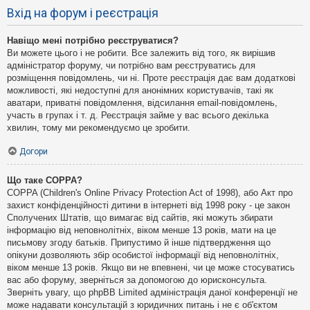
Вхід на форум і реєстрація
Навіщо мені потрібно реєструватися?
Ви можете цього і не робити. Все залежить від того, як вирішив
адміністратор форуму, чи потрібно вам реєструватись для
розміщення повідомлень, чи ні. Проте реєстрація дає вам додаткові
можливості, які недоступні для анонімних користувачів, такі як
аватари, приватні повідомлення, відсилання email-повідомлень,
участь в групах і т. д. Реєстрація займе у вас всього декілька
хвилин, тому ми рекомендуємо це зробити.
Догори
Що таке COPPA?
COPPA (Children's Online Privacy Protection Act of 1998), або Акт про
захист конфіденційності дитини в інтернеті від 1998 року - це закон
Сполучених Штатів, що вимагає від сайтів, які можуть збирати
інформацію від неповнолітніх, віком менше 13 років, мати на це
письмову згоду батьків. Припустимо й інше підтвердження що
опікуни дозволяють збір особистої інформації від неповнолітніх,
віком менше 13 років. Якщо ви не впевнені, чи це може стосуватись
вас або форуму, зверніться за допомогою до юрисконсульта.
Зверніть увагу, що phpBB Limited адміністрація даної конференції не
може надавати консультацій з юридичних питань і не є об'єктом