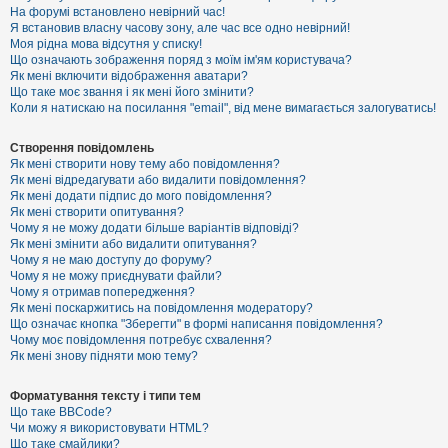
е
На форумі встановлено невірний час!
з
Я встановив власну часову зону, але час все одно невірний!
в
і
Моя рідна мова відсутня у списку!
д
Що означають зображення поряд з моїм ім'ям користувача?
п
Як мені включити відображення аватари?
о
Що таке моє звання і як мені його змінити?
в
Коли я натискаю на посилання "email", від мене вимагається залогуватись!
і
д
е
Створення повідомлень
й
Як мені створити нову тему або повідомлення?
Як мені відредагувати або видалити повідомлення?
Як мені додати підпис до мого повідомлення?
А
Як мені створити опитування?
к
Чому я не можу додати більше варіантів відповіді?
т
Як мені змінити або видалити опитування?
и
Чому я не маю доступу до форуму?
в
Чому я не можу приєднувати файли?
н
Чому я отримав попередження?
і
т
Як мені поскаржитись на повідомлення модератору?
е
Що означає кнопка "Зберегти" в формі написання повідомлення?
м
Чому моє повідомлення потребує схвалення?
и
Як мені знову підняти мою тему?
Форматування тексту і типи тем
П
Що таке BBCode?
о
Чи можу я використовувати HTML?
ш
Що таке смайлики?
у