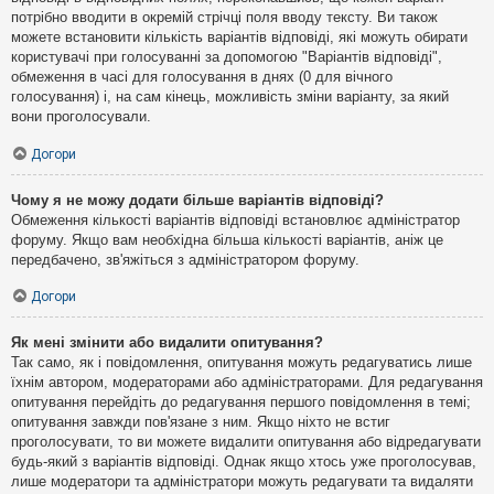
потрібно вводити в окремій стрічці поля вводу тексту. Ви також
можете встановити кількість варіантів відповіді, які можуть обирати
користувачі при голосуванні за допомогою "Варіантів відповіді",
обмеження в часі для голосування в днях (0 для вічного
голосування) і, на сам кінець, можливість зміни варіанту, за який
вони проголосували.
Догори
Чому я не можу додати більше варіантів відповіді?
Обмеження кількості варіантів відповіді встановлює адміністратор
форуму. Якщо вам необхідна більша кількості варіантів, аніж це
передбачено, зв'яжіться з адміністратором форуму.
Догори
Як мені змінити або видалити опитування?
Так само, як і повідомлення, опитування можуть редагуватись лише
їхнім автором, модераторами або адміністраторами. Для редагування
опитування перейдіть до редагування першого повідомлення в темі;
опитування завжди пов'язане з ним. Якщо ніхто не встиг
проголосувати, то ви можете видалити опитування або відредагувати
будь-який з варіантів відповіді. Однак якщо хтось уже проголосував,
лише модератори та адміністратори можуть редагувати та видаляти