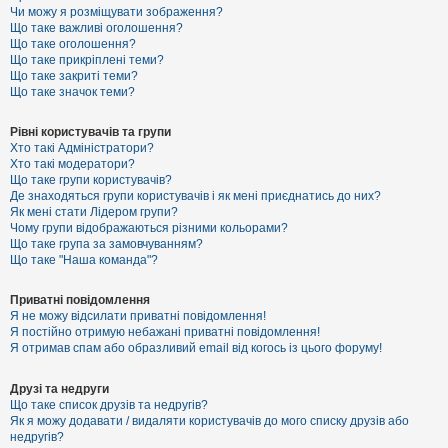
к
Чи можу я розміщувати зображення?
Що таке важливі оголошення?
Що таке оголошення?
Що таке прикріплені теми?
Д
Що таке закриті теми?
о
Що таке значок теми?
п
о
м
Рівні користувачів та групи
о
Хто такі Адміністратори?
г
Хто такі модератори?
а
Що таке групи користувачів?
Де знаходяться групи користувачів і як мені приєднатись до них?
Як мені стати Лідером групи?
Чому групи відображаються різними кольорами?
Що таке група за замовчуванням?
Що таке "Наша команда"?
Приватні повідомлення
Я не можу відсилати приватні повідомлення!
Я постійно отримую небажані приватні повідомлення!
Я отримав спам або образливий email від когось із цього форуму!
Друзі та недруги
Що таке список друзів та недругів?
Як я можу додавати / видаляти користувачів до мого списку друзів або
недругів?