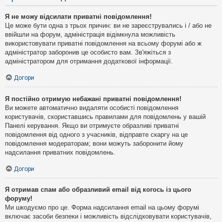
Я не можу відсилати приватні повідомлення!
Це може бути одна з трьох причин: ви не зареєструвались і / або не
ввійшли на форум, адміністрація відімкнула можливість
використовувати приватні повідомлення на всьому форумі або ж
адміністратор заборонив це особисто вам. Зв'яжіться з
адміністратором для отримання додаткової інформації.
Догори
Я постійно отримую небажані приватні повідомлення!
Ви можете автоматично видаляти особисті повідомлення
користувачів, скориставшись правилами для повідомлень у вашій
Панелі керування. Якщо ви отримуєте образливі приватні
повідомлення від одного з учасників, відправте скаргу на це
повідомлення модераторам; вони можуть заборонити йому
надсилання приватних повідомлень.
Догори
Я отримав спам або образливий email від когось із цього
форуму!
Ми шкодуємо про це. Форма надсилання email на цьому форумі
включає засоби безпеки і можливість відслідковувати користувачів,