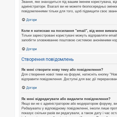
Звання, яке знаходиться під вашим іменем користувача, ві
адміністратори. Взагалі ви не можете безпосередньо змін
повідомленнями тільки для того, щоб підвищити своє званн
Догори
Коли я натискаю на посилання "email", від мене вимага
Тільки зареєстровані користувачі можуть відправляти emai
запобігти зловживанню поштовою системою анонімними ко
Догори
Створення повідомлень
Як мені створити нову тему або повідомлення?
Для створення нової теми на форумі, натисніть кнопку "Нов
відправити повідомлення. Доступні для вас дії перерахован
Догори
Як мені відредагувати або видалити повідомлення?
Якщо ви не є адміністратором або модератором форуму, ви
Редагувати
у відповідному повідомленні, інколи лише прот
показує скільки разів ви редагували, а також дату і час о