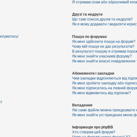
Я отримав спам або образливий email
Друзі та недруги
Що таке список друзів та недругів?
Як я можу додавати / видаляти корист
логуватись!
Пошук по форумах
Як мені здійснити пошук на форумі?
Чому мій пошук не дає результатів?
В результаті пошуку я отримав порож
Як мені знайти учасників форуму?
Як мені знайти власні повідомлення
Абонементи і закладки
Чим закладки відрізняються від підп
Як мені зробити закладку або підпи
Як мені підписатись на певний фору
Як мені відмовитись від підписки?
я?
Вкладення
Які саме файли можна приєднувати 
Як мені знайти усі приєднані мною 
Інформація про phpBB
Хто створив цей форум?