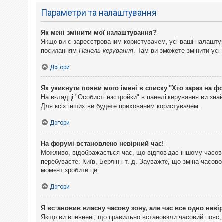
Параметри та налаштування
Як мені змінити мої налаштування?
Якщо ви є зареєстрованим користувачем, усі ваші налаштуван
посиланням
Панель керування
. Там ви зможете змінити ус
Догори
Як уникнути появи мого імені в списку "Хто зараз на ф
На вкладці "Особисті настройки" в панелі керування ви зн
Для всіх інших ви будете прихованим користувачем.
Догори
На форумі встановлено невірний час!
Можливо, відображається час, що відповідає іншому часово
перебуваєте: Київ, Берлін і т. д. Зауважте, що зміна часо
момент зробити це.
Догори
Я встановив власну часову зону, але час все одно неві
Якщо ви впевнені, що правильно встановили часовий пояс, 