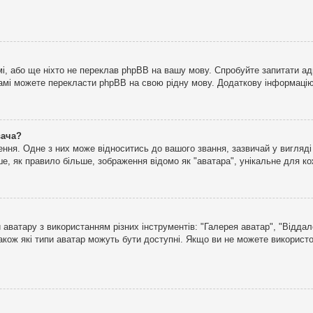
і, або ще ніхто не переклав phpBB на вашу мову. Спробуйте запитати ад
 самі можете перекласти phpBB на свою рідну мову. Додаткову інформаці
вача?
ня. Одне з них може відноситись до вашого звання, зазвичай у вигляді зі
е, як правило більше, зображення відомо як "аватара", унікальне для к
аватару з використанням різних інструментів: "Галерея аватар", "Відда
акож які типи аватар можуть бути доступні. Якщо ви не можете використо