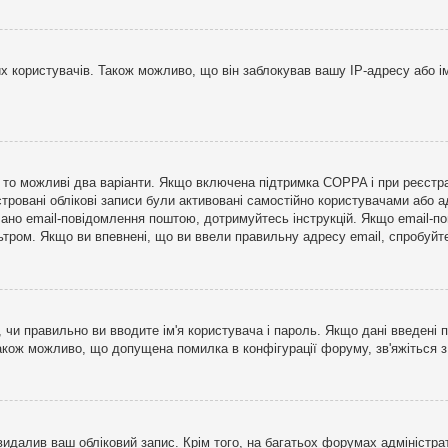
користувачів. Також можливо, що він заблокував вашу IP-адресу або ім
і, то можливі два варіанти. Якщо включена підтримка COPPA і при реєстр
стровані облікові записи були активовані самостійно користувачами або 
лано email-повідомлення поштою, дотримуйтесь інструкцій. Якщо email-п
тром. Якщо ви впевнені, що ви ввели правильну адресу email, спробуйте 
 чи правильно ви вводите ім'я користувача і пароль. Якщо дані введені п
Також можливо, що допущена помилка в конфігурації форуму, зв'яжіться 
видалив ваш обліковий запис. Крім того, на багатьох форумах адміністра