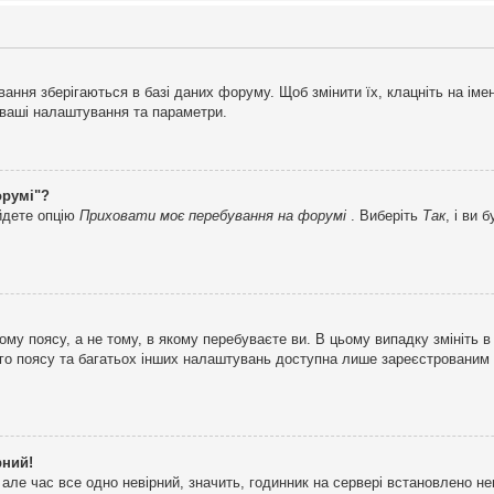
ня зберігаються в базі даних форуму. Щоб змінити їх, клацніть на імені 
і ваші налаштування та параметри.
орумі"?
айдете опцію
Приховати моє перебування на форумі
. Виберіть
Так
, і ви
му поясу, а не тому, в якому перебуваєте ви. В цьому випадку змініть в
вого поясу та багатьох інших налаштувань доступна лише зареєстрованим
рний!
але час все одно невірний, значить, годинник на сервері встановлено н