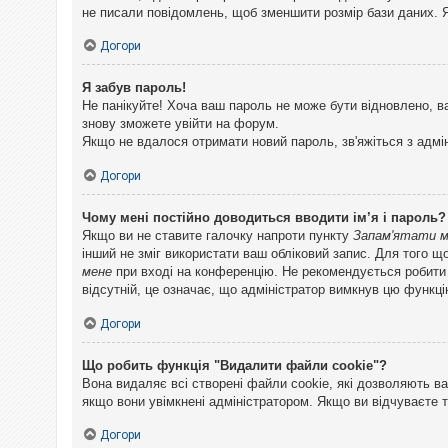
не писали повідомлень, щоб зменшити розмір бази даних. Я
Догори
Я забув пароль!
Не панікуйте! Хоча ваш пароль не може бути відновлено, в
знову зможете увійти на форум.
Якщо не вдалося отримати новий пароль, зв'яжіться з адмі
Догори
Чому мені постійно доводиться вводити ім’я і пароль?
Якщо ви не ставите галочку напроти пункту
Запам'ятати 
інший не зміг використати ваш обліковий запис. Для того щ
мене
при вході на конференцію. Не рекомендується робити це
відсутній, це означає, що адміністратор вимкнув цю функці
Догори
Що робить функція "Видалити файли cookie"?
Вона видаляє всі створені файли cookie, які дозволяють ва
якщо вони увімкнені адміністратором. Якщо ви відчуваєте 
Догори