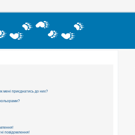
як мені приєднатись до них?
 кольорами?
омлення!
ні повідомлення!