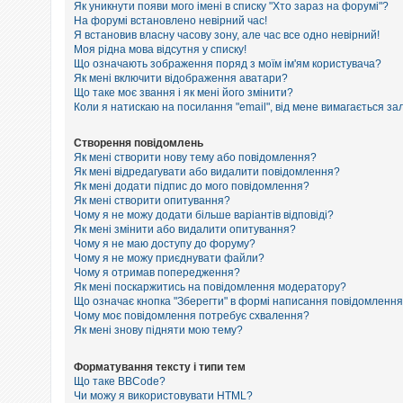
е
Як уникнути появи мого імені в списку "Хто зараз на форумі"?
з
На форумі встановлено невірний час!
в
Я встановив власну часову зону, але час все одно невірний!
і
Моя рідна мова відсутня у списку!
д
п
Що означають зображення поряд з моїм ім'ям користувача?
о
Як мені включити відображення аватари?
в
Що таке моє звання і як мені його змінити?
і
Коли я натискаю на посилання "email", від мене вимагається за
д
е
й
Створення повідомлень
Як мені створити нову тему або повідомлення?
Як мені відредагувати або видалити повідомлення?
Як мені додати підпис до мого повідомлення?
А
к
Як мені створити опитування?
т
Чому я не можу додати більше варіантів відповіді?
и
Як мені змінити або видалити опитування?
в
Чому я не маю доступу до форуму?
н
Чому я не можу приєднувати файли?
і
Чому я отримав попередження?
т
Як мені поскаржитись на повідомлення модератору?
е
м
Що означає кнопка "Зберегти" в формі написання повідомленн
и
Чому моє повідомлення потребує схвалення?
Як мені знову підняти мою тему?
П
Форматування тексту і типи тем
о
Що таке BBCode?
ш
Чи можу я використовувати HTML?
у