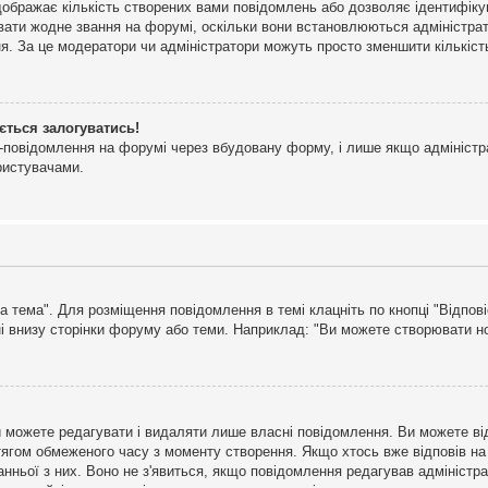
дображає кількість створених вами повідомлень або дозволяє ідентифіку
ювати жодне звання на форумі, оскільки вони встановлюються адміністра
я. За це модератори чи адміністратори можуть просто зменшити кількіс
ється залогуватись!
l-повідомлення на форумі через вбудовану форму, і лише якщо адміністр
ристувачами.
а тема". Для розміщення повідомлення в темі клацніть по кнопці "Відпо
і внизу сторінки форуму або теми. Наприклад: "Ви можете створювати нов
 можете редагувати і видаляти лише власні повідомлення. Ви можете ві
ягом обмеженого часу з моменту створення. Якщо хтось вже відповів на 
станньої з них. Воно не з'явиться, якщо повідомлення редагував адмініс