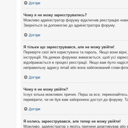
Догори
Чому я не можу зареєструватись?
Можливо адміністратор форуму відключив реєстрацію нових 
Зверніться за допомогою до адміністратора форуму.
Догори
Я тільки що зареєструвався, але не можу увійти!
Перевірте свої ім'я користувача та пароль. Якщо вони вірн
інструкцій. На деяких форумах вимагається, щоб усі зареє
відображається в процесі реєстрації. Якщо вам було надіс
неправильну адресу email або вона заблокований спам-філь
Догори
Чому я не можу увійти?
Існує кілька можливих причин. Перш за все, переконайтесь,
перевірити, чи не був вам заборонено доступ до форуму. 
Догори
Я колись зареєструвався, але тепер не можу увійти!
Можливо, адміністратор з якоїсь причини деактивував або 