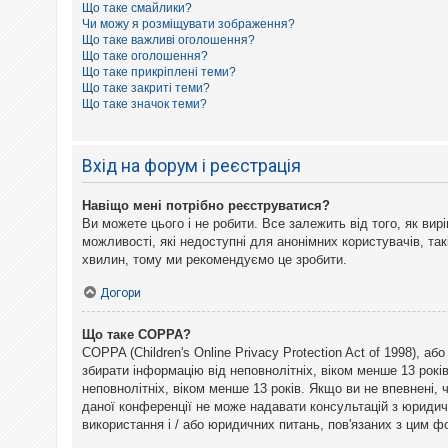
Що таке смайлики?
к
Чи можу я розміщувати зображення?
Що таке важливі оголошення?
Що таке оголошення?
Д
Що таке прикріплені теми?
о
Що таке закриті теми?
п
Що таке значок теми?
о
м
о
г
Вхід на форум і реєстрація
а
Навіщо мені потрібно реєструватися?
Ви можете цього і не робити. Все залежить від того, як ви
можливості, які недоступні для анонімних користувачів, так
хвилин, тому ми рекомендуємо це зробити.
Догори
Що таке COPPA?
COPPA (Children's Online Privacy Protection Act of 1998), а
збирати інформацію від неповнолітніх, віком менше 13 рокі
неповнолітніх, віком менше 13 років. Якщо ви не впевнені,
даної конференції не може надавати консультацій з юридични
використання і / або юридичних питань, пов'язаних з цим 