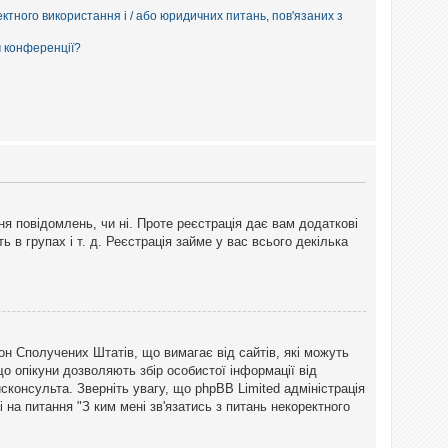
ектного використання і / або юридичних питань, пов'язаних з
м конференції?
ня повідомлень, чи ні. Проте реєстрація дає вам додаткові
ь в групах і т. д. Реєстрація займе у вас всього декілька
закон Сполучених Штатів, що вимагає від сайтів, які можуть
о опікуни дозволяють збір особистої інформації від
сконсульта. Зверніть увагу, що phpBB Limited адміністрація
 на питання "З ким мені зв'язатись з питань некоректного