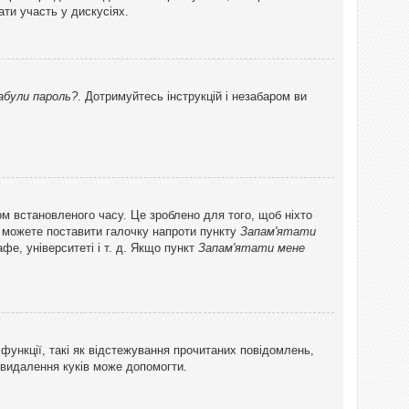
ти участь у дискусіях.
абули пароль?
. Дотримуйтесь інструкцій і незабаром ви
ом встановленого часу. Це зроблено для того, щоб ніхто
ви можете поставити галочку напроти пункту
Запам'ятати
фе, університеті і т. д. Якщо пункт
Запам'ятати мене
функції, такі як відстежування прочитаних повідомлень,
 видалення куків може допомогти.