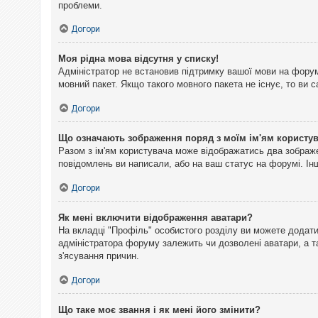
проблеми.
Догори
Моя рідна мова відсутня у списку!
Адміністратор не встановив підтримку вашої мови на форум
мовний пакет. Якщо такого мовного пакета не існує, то ви
Догори
Що означають зображення поряд з моїм ім'ям користу
Разом з ім'ям користувача може відображатись два зображен
повідомлень ви написали, або на ваш статус на форумі. Інш
Догори
Як мені включити відображення аватари?
На вкладці "Профіль" особистого розділу ви можете додати 
адміністратора форуму залежить чи дозволені аватари, а т
з'ясування причин.
Догори
Що таке моє звання і як мені його змінити?