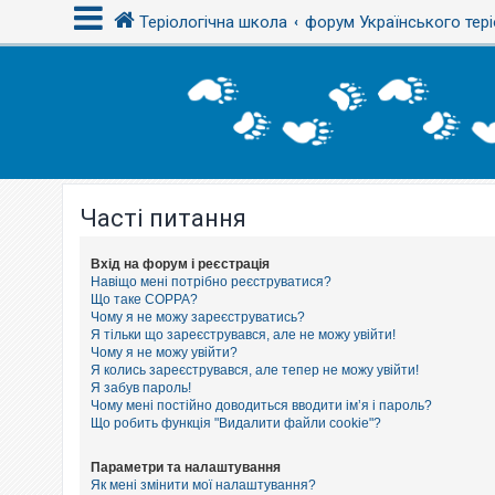
Теріологічна школа
форум Українського тері
В
х
і
д
Часті питання
Р
е
є
с
Вхід на форум і реєстрація
т
Навіщо мені потрібно реєструватися?
р
Що таке COPPA?
а
Чому я не можу зареєструватись?
ц
Я тільки що зареєструвався, але не можу увійти!
і
Чому я не можу увійти?
я
Я колись зареєструвався, але тепер не можу увійти!
Я забув пароль!
Чому мені постійно доводиться вводити ім’я і пароль?
Т
Що робить функція "Видалити файли cookie"?
е
м
и
Параметри та налаштування
б
Як мені змінити мої налаштування?