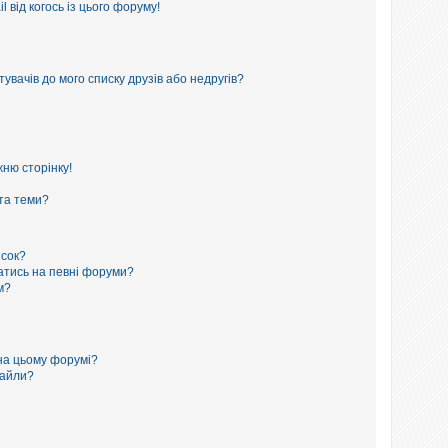
 від когось із цього форуму!
увачів до мого списку друзів або недругів?
ню сторінку!
 та теми?
исок?
сатись на певні форуми?
м?
на цьому форумі?
файли?