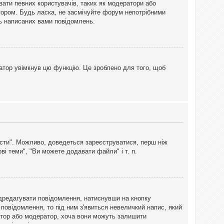
вати певних користувачів, таких як модератори або
тором. Будь ласка, не засмічуйте форум непотрібними
ть написаних вами повідомлень.
атор увімкнув цю функцію. Це зроблено для того, щоб
вісти". Можливо, доведеться зареєструватися, перш ніж
і теми", "Ви можете додавати файли" і т. п.
дредагувати повідомлення, натиснувши на кнопку
повідомлення, то під ним з'явиться невеличкий напис, який
тратор або модератор, хоча вони можуть залишити