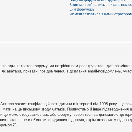
Чому на форумі немає функції X?
З ким мені зв'язатись з питань некор
цим форумом?
Як мені зв'язатися з адміністраторо
рішив адміністратор форуму, чи потрібно вам реєструватись для розміщен
і як аватари, приватні повідомлення, відсилання email-повідомлень, участ
бо Акт про захист конфіденційності дитини в інтернеті від 1998 року - це 
в, мати на це письмову згоду батьків. Припустимо й інше підтвердження щ
 чи це може стосуватись вас або форуму, зверніться за допомогою до юри
х питань і не є об'єктом юридичних відносин, окрім вказаних у відповіді
форумом?".