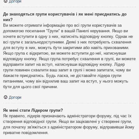
Догори
Де знаходяться групи користувачів і як мені приєднатись до
них?
Ви можете отримати інформацію про всі групи користувачів за
допомогою посилання "Групи" в вашій Панелі керування. Якщо ви
хочете вступити в одну з них, натисніть відповідну кнопку. Однак не
всі групи є загальнодоступними. Деякі з них потребують схвалення
для вступу в них, можуть бути закритими або навіть прихованими.
Якщо група є відкритою, ви можете вступити до неї, натиснувши
відповідну кнопку. Якщо група потребує схвалення в групі, ви можете
відправити запит на вступ, натиснувши відповідну кнопку. Лідер
групи повинен схвалити ваш запит в групі і може запитати, чому ви
бажаєте приєднатись. Будь ласка, не діставайте лідера групи
питаннями, чому він відхилив ваш запит на вступ, у нього можуть
бути для цього свої причини.
Догори
Як мені стати Лідером групи?
Як правило, лідерів призначають адміністратори форуму, під час їх
створення відповідної групи. Якщо ви зацікавлені у створенні групи,
для початку зв'яжіться з адміністратором форуму, відправивши йому
приватне повідомлення.