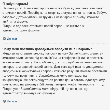
Я забув пароль!
Не панікуйте! Хоча ваш пароль не може бути відновлено, вам легко
отримати новий. Перейдіть на сторінку логування та натисніть
Забули
пароль?
. Дотримуйтесь інструкцій і незабаром ви знову зможете
увійти на форум.
Якщо не вдалося отримати новий пароль, зв'яжіться з
адміністратором форуму.
Догори
Чому мені постійно доводиться вводити ім’я і пароль?
Якщо ви не ставите галочку напроти пункту
Запам'ятати мене
, ви
зможете залишатися під своїм ім'ям на конференції лише протягом
встановленого часу. Це зроблено для того, щоб ніхто інший не зміг
використати ваш обліковий запис. Для того щоб вам не доводилося
вводити ім'я користувача і пароль кожного разу, ви можете поставити
галочку напроти пункту
Запам'ятати мене
при вході на
конференцію. Не рекомендується робити це на загальнодоступному
комп'ютері, наприклад в бібліотеці, інтернет-кафе, університеті і т. д.
Якщо пункт
Запам'ятати мене
відсутній, це означає, що
адміністратор вимкнув цю функцію.
Догори