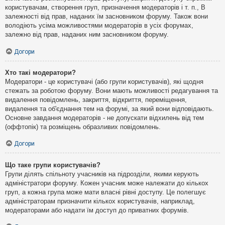
користувачам, створення груп, призначення модераторів і т. п., В
залежності від прав, наданих їм засновником форуму. Також вони
володіють усіма можливостями модераторів в усіх форумах,
залежно від прав, наданих ним засновником форуму.
Догори
Хто такі модератори?
Модератори - це користувачі (або групи користувачів), які щодня
стежать за роботою форуму. Вони мають можливості редагування та
видалення повідомлень, закриття, відкриття, переміщення,
видалення та об'єднання тем на форумі, за який вони відповідають.
Основне завдання модераторів - не допускати відхилень від тем
(оффтопік) та розміщень образливих повідомлень.
Догори
Що таке групи користувачів?
Групи ділять спільноту учасників на підрозділи, якими керують
адміністратори форуму. Кожен учасник може належати до кількох
груп, а кожна група може мати власні рівні доступу. Це полегшує
адміністраторам призначити кількох користувачів, наприклад,
модераторами або надати їм доступ до приватних форумів.