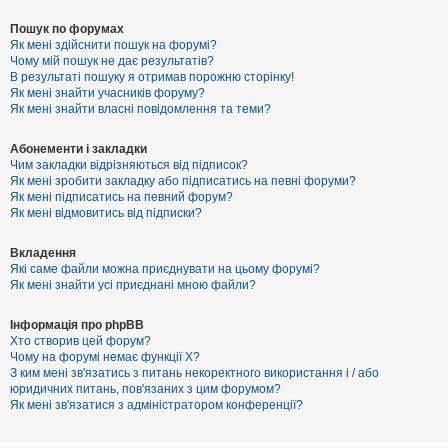
Пошук по форумах
Як мені здійснити пошук на форумі?
Чому мій пошук не дає результатів?
В результаті пошуку я отримав порожню сторінку!
Як мені знайти учасників форуму?
Як мені знайти власні повідомлення та теми?
Абонементи і закладки
Чим закладки відрізняються від підписок?
Як мені зробити закладку або підписатись на певні форуми?
Як мені підписатись на певний форум?
Як мені відмовитись від підписки?
Вкладення
Які саме файли можна приєднувати на цьому форумі?
Як мені знайти усі приєднані мною файли?
Інформація про phpBB
Хто створив цей форум?
Чому на форумі немає функції X?
З ким мені зв'язатись з питань некоректного використання і / або
юридичних питань, пов'язаних з цим форумом?
Як мені зв'язатися з адміністратором конференції?