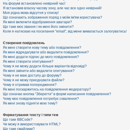
е
На форумі встановлено невірний час!
з
Я встановив власну часову зону, але час все одно невірний!
в
і
Моя рідна мова відсутня у списку!
д
Що означають зображення поряд з моїм ім'ям користувача?
п
Як мені включити відображення аватари?
о
Що таке моє звання і як мені його змінити?
в
Коли я натискаю на посилання "email", від мене вимагається залогуватись!
і
д
е
Створення повідомлень
й
Як мені створити нову тему або повідомлення?
Як мені відредагувати або видалити повідомлення?
Як мені додати підпис до мого повідомлення?
А
Як мені створити опитування?
к
Чому я не можу додати більше варіантів відповіді?
т
Як мені змінити або видалити опитування?
и
Чому я не маю доступу до форуму?
в
Чому я не можу приєднувати файли?
н
Чому я отримав попередження?
і
т
Як мені поскаржитись на повідомлення модератору?
е
Що означає кнопка "Зберегти" в формі написання повідомлення?
м
Чому моє повідомлення потребує схвалення?
и
Як мені знову підняти мою тему?
Форматування тексту і типи тем
П
Що таке BBCode?
о
Чи можу я використовувати HTML?
ш
Що таке смайлики?
у