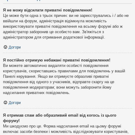
Я не можу відсилати приватні повідомлення!
Це може бути одна з трьох причин: ви не зареєструвались і / або не
ввійшли на форум, адміністрація відімкнула можливість
використовувати приватні повідомлення на всьому форумі або ж
адміністратор заборонив це особисто вам. Зв'яжіться з
адміністратором для отримання додаткової інформації.
Догори
Я постійно отримую небажані приватні повідомлення!
Ви можете автоматично видаляти особисті повідомлення
користувачів, скориставшись правилами для повідомлень у вашій
Панелі керування. Якщо ви отримуєте образливі приватні
повідомлення від одного з учасників, відправте скаргу на це
повідомлення модераторам; вони можуть заборонити йому
надсилання приватних повідомлень.
Догори
Я отримав спам або образливий email від когось із цього
форуму!
Ми шкодуємо про це. Форма надсилання email на цьому форумі
включає засоби безпеки і можливість відслідковувати користувачів,