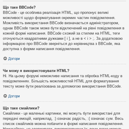
Що таке BBCode?
BBCode - це особлива реалізація HTML, що пропонує великі
можливості щодо форматування окремих частин повідомлення.
Можливість використання BBCode визначається адміністратором,
однак BBCode також може бути відключений на рівні повідомлення в
кожній формі написання. BBCode схожий за стилем на HTML, теги
оточуються квадратними дужками [ і ], а не в < і > ;. За додатковою
інформацією про BBCode зверніться до керівництва з BBCode, яка
доступна з форми написання повідомлення.
Догори
Чи можу я використовувати HTML?
Ні. На цьому форумі неможливе написання та обробка HTML-коду в
повідомленнях. Більшість можливостей HTML для форматування
тексту може бути реалізована за допомогою використання BBCode.
Догори
Що таке смайлики?
Смайлики - це маленькі картинки, які можуть бути використані для
передачі емоцій, наприклад, :) означає радість, :( означає сум. Весь
список смайликів можна побачити в формі написання повідомлення.
Намагайтесь не зловживати, використовуючи їх: вони легко можуть