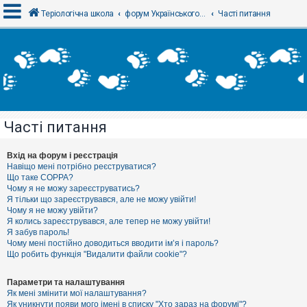
Теріологічна школа
форум Українського теріологічного товариства
Часті питання
В
х
і
д
Часті питання
Р
е
є
Вхід на форум і реєстрація
с
Навіщо мені потрібно реєструватися?
т
Що таке COPPA?
р
Чому я не можу зареєструватись?
а
Я тільки що зареєструвався, але не можу увійти!
ц
Чому я не можу увійти?
і
я
Я колись зареєструвався, але тепер не можу увійти!
Я забув пароль!
Чому мені постійно доводиться вводити ім’я і пароль?
Що робить функція "Видалити файли cookie"?
Т
е
м
Параметри та налаштування
и
Як мені змінити мої налаштування?
б
Як уникнути появи мого імені в списку "Хто зараз на форумі"?