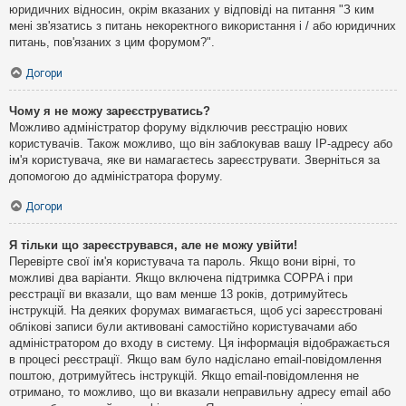
юридичних відносин, окрім вказаних у відповіді на питання "З ким
мені зв'язатись з питань некоректного використання і / або юридичних
питань, пов'язаних з цим форумом?".
Догори
Чому я не можу зареєструватись?
Можливо адміністратор форуму відключив реєстрацію нових
користувачів. Також можливо, що він заблокував вашу IP-адресу або
ім'я користувача, яке ви намагаєтесь зареєструвати. Зверніться за
допомогою до адміністратора форуму.
Догори
Я тільки що зареєструвався, але не можу увійти!
Перевірте свої ім'я користувача та пароль. Якщо вони вірні, то
можливі два варіанти. Якщо включена підтримка COPPA і при
реєстрації ви вказали, що вам менше 13 років, дотримуйтесь
інструкцій. На деяких форумах вимагається, щоб усі зареєстровані
облікові записи були активовані самостійно користувачами або
адміністратором до входу в систему. Ця інформація відображається
в процесі реєстрації. Якщо вам було надіслано email-повідомлення
поштою, дотримуйтесь інструкцій. Якщо email-повідомлення не
отримано, то можливо, що ви вказали неправильну адресу email або