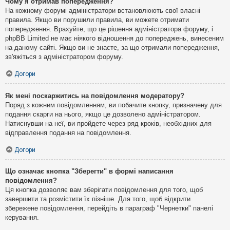
Чому я отримав попередження?
На кожному форумі адміністратори встановлюють свої власні
правила. Якщо ви порушили правила, ви можете отримати
попередження. Врахуйте, що це рішення адміністратора форуму, і
phpBB Limited не має ніякого відношення до попереджень, винесеним
на даному сайті. Якщо ви не знаєте, за що отримали попередження,
зв'яжіться з адміністратором форуму.
Догори
Як мені поскаржитись на повідомлення модератору?
Поряд з кожним повідомленням, ви побачите кнопку, призначену для
подання скарги на нього, якщо це дозволено адміністратором.
Натиснувши на неї, ви пройдете через ряд кроків, необхідних для
відправлення подання на повідомлення.
Догори
Що означає кнопка "Зберегти" в формі написання
повідомлення?
Ця кнопка дозволяє вам зберігати повідомлення для того, щоб
завершити та розмістити їх пізніше. Для того, щоб відкрити
збережене повідомлення, перейдіть в параграф "Чернетки" панелі
керування.