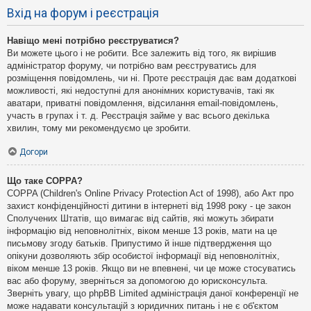
Вхід на форум і реєстрація
Навіщо мені потрібно реєструватися?
Ви можете цього і не робити. Все залежить від того, як вирішив
адміністратор форуму, чи потрібно вам реєструватись для
розміщення повідомлень, чи ні. Проте реєстрація дає вам додаткові
можливості, які недоступні для анонімних користувачів, такі як
аватари, приватні повідомлення, відсилання email-повідомлень,
участь в групах і т. д. Реєстрація займе у вас всього декілька
хвилин, тому ми рекомендуємо це зробити.
Догори
Що таке COPPA?
COPPA (Children's Online Privacy Protection Act of 1998), або Акт про
захист конфіденційності дитини в інтернеті від 1998 року - це закон
Сполучених Штатів, що вимагає від сайтів, які можуть збирати
інформацію від неповнолітніх, віком менше 13 років, мати на це
письмову згоду батьків. Припустимо й інше підтвердження що
опікуни дозволяють збір особистої інформації від неповнолітніх,
віком менше 13 років. Якщо ви не впевнені, чи це може стосуватись
вас або форуму, зверніться за допомогою до юрисконсульта.
Зверніть увагу, що phpBB Limited адміністрація даної конференції не
може надавати консультацій з юридичних питань і не є об'єктом