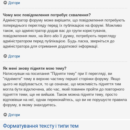
Догори
Чому моє повідомлення потребує схвалення?
Адміністратор форуму може вирішити, що повідомлення потребують
попереднього перегляду перед їх публікацією на форумі. Можливо
також, що адміністратор додав вас до групи користувачів,
повідомлення яких, на його або її думку, потребують перегляду
адміністратором перед публікацією. Будь ласка, зверніться до
адміністратора для отримання додаткової інформації.
Догори
Як мені знову підняти мою тему?
Натиснувши на посилання "Підняти тему" при її перегляді, ви
"піднімете" тему в верхню частину першої сторінки форуму. Якщо
цього не відбувається, то це означає, що можливість підняття тим
могла бути відключена, або час, який повинен пройти до повторного
підняття теми, ще не вийшов. Також можна підняти тему, просто
відповівши на неї, однак переконайтесь, що ви не порушуєте правила
форуму, в якому знаходитесь.
Догори
Форматування тексту і типи тем