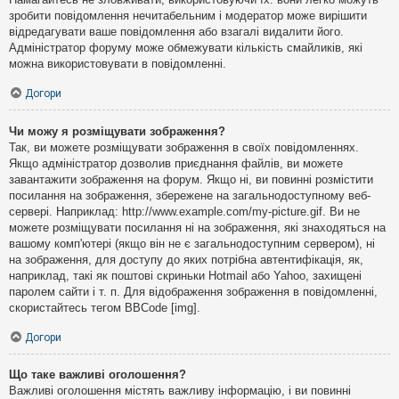
зробити повідомлення нечитабельним і модератор може вирішити
відредагувати ваше повідомлення або взагалі видалити його.
Адміністратор форуму може обмежувати кількість смайликів, які
можна використовувати в повідомленні.
Догори
Чи можу я розміщувати зображення?
Так, ви можете розміщувати зображення в своїх повідомленнях.
Якщо адміністратор дозволив приєднання файлів, ви можете
завантажити зображення на форум. Якщо ні, ви повинні розмістити
посилання на зображення, збережене на загальнодоступному веб-
сервері. Наприклад: http://www.example.com/my-picture.gif. Ви не
можете розміщувати посилання ні на зображення, які знаходяться на
вашому комп'ютері (якщо він не є загальнодоступним сервером), ні
на зображення, для доступу до яких потрібна автентифікація, як,
наприклад, такі як поштові скриньки Hotmail або Yahoo, захищені
паролем сайти і т. п. Для відображення зображення в повідомленні,
скористайтесь тегом BBCode [img].
Догори
Що таке важливі оголошення?
Важливі оголошення містять важливу інформацію, і ви повинні