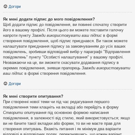
Догори
Як мені додати підпис до мого повідомлення?
Щоб додати підпис до повідомлення, ви повинні спочатку створити
його в вашому профілі. Після цього ви можете поставити галочку
напроти пункту
Завжди використовувати ваш підпис
в формі
створення повідомлення, щоб підпис приєднався. Ви також можете
налаштувати приєднання підпису за замовчуванням до усіх ваших
повідомлень, зробивши відповідний вибір у параграфі "Відправлення
повідомлень" пункту "Особисті налаштування" у вашому профілі.
Незважаючи на це, ви зможете скасувати додавання підпису в
окремих повідомлення, знявши прапорець
Завжди використовувати
ваш підпис
в формі створення повідомлення.
Догори
Як мені створити опитування?
При створенні нової теми чи під час редагування першого
повідомлення теми клацніть на вкладці або перейдіть в форму
Створити опитування
під основною формою написання
повідомлення, в залежності від стилю, який використовується; якщо
ви не бачите такої вкладки або форми, то ви не маєте прав для
створення опитувань. Вкажіть питання і як мінімум два варіанти
відповіді в відповідних полях, переконавшись, що кожен варіант