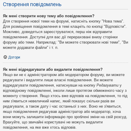
Створення повідомлень
Як мені створити нову тему або повідомлення?
Для створення нової теми на форумі, натисніть кнопку "Нова тема".
Для розміщення повідомлення в темі клацніть по кнопці "Відповісти".
Можливо, доведеться зареєструватися, перш ніж відправити
повідомлення. Доступні для вас дії перераховані внизу сторінки
форуму або теми. Наприклад: "Ви можете створювати нові теми", "Ви
можете додавати файли" і т. п.
Догори
Як мені відредагувати або видалити повідомлення?
Якщо ви не є адміністратором або модератором форуму, ви можете
редагувати і видаляти лише власні повідомлення. Ви можете
відредагувати повідомлення, натиснувши на кнопку
Редагувати
у
відповідному повідомленні, інколи лише протягом обмеженого часу з
моменту створення. Якщо хтось вже відповів на повідомлення, то під
ним з'явиться невеличкий напис, який показує скільки разів ви
редагували, а також дату і час останньої з них. Воно не з'явиться,
якщо повідомлення редагував адміністратор або модератор, хоча
вони можуть залишити інформацію про зроблені зміни на свій розсуд.
Врахуйте, що звичайні користувачі не можуть видалити
повідомлення, на яке вже хтось відповів.