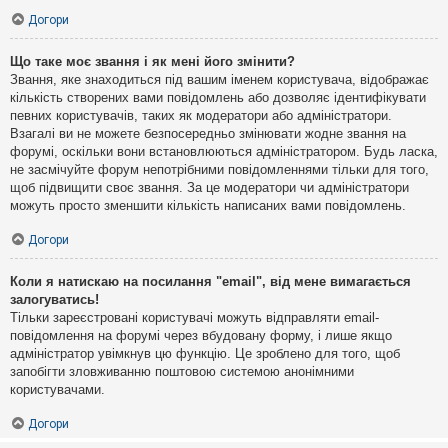
Догори
Що таке моє звання і як мені його змінити?
Звання, яке знаходиться під вашим іменем користувача, відображає
кількість створених вами повідомлень або дозволяє ідентифікувати
певних користувачів, таких як модератори або адміністратори.
Взагалі ви не можете безпосередньо змінювати жодне звання на
форумі, оскільки вони встановлюються адміністратором. Будь ласка,
не засмічуйте форум непотрібними повідомленнями тільки для того,
щоб підвищити своє звання. За це модератори чи адміністратори
можуть просто зменшити кількість написаних вами повідомлень.
Догори
Коли я натискаю на посилання "email", від мене вимагається
залогуватись!
Тільки зареєстровані користувачі можуть відправляти email-
повідомлення на форумі через вбудовану форму, і лише якщо
адміністратор увімкнув цю функцію. Це зроблено для того, щоб
запобігти зловживанню поштовою системою анонімними
користувачами.
Догори