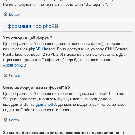
Панель керування і натисніть на посилання "Вкладення".
Догори
Інформація про phpBB
Хто створив цей форум?
Це програмне забезпечення (в своїй незміненій формі) створене і
поширюється
phpBB Limited
. Воно доступне на умовах GNU General
Public Licence, версії 2 (GPL-2.0) і може вільно поширюватися. Для
отримання додаткової інформації перейдіть за посиланням
About phpBB
.
Догори
Чому на форумі немає функції X?
Це програмне забезпечення створене і ліцензоване phpBB Limited.
Якщо ви вважаєте, що якась функція повинна бути додана,
відвідайте
Центр ідей phpBB
, де можна віддати свій голос за вже
подані ідеї або запропонувати власні.
Догори
З ким мені зв'язатись з питань некоректного використання і /