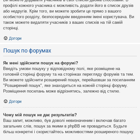
профілі кожного учасника є можливість додати його в список друзів
або недругів. Крім того, ви можете зробити це прямо з вашого
особистого розділу, безпосереднім введенням імені користувача. Ви
також можете видаляти учасників з ваших списків на тій самій
сторінці.
Догори
Пошук по форумах
Як мені здійснити пошук на форумі?
Введіть умови пошуку у відповідному полі, яке розміщене на
головній сторінці форуму та на сторінках перегляду форумів та тем.
Ви можете здійснити розширений пошук, перейшовши за посиланням
"Розширений пошук", яке знаходиться на кожній сторінці форуму.
Розміщення посилань може відрізнятись, залежно від стилю.
Догори
Чому мій пошук не дає результатів?
Ваш запит, можливо, був доволі невизначеним і включав багато
загальних слів, пошук за якими в phpBB не провадиться. Будьте
більш конкретні і скористайтесь можливостями розширеного пошуку.