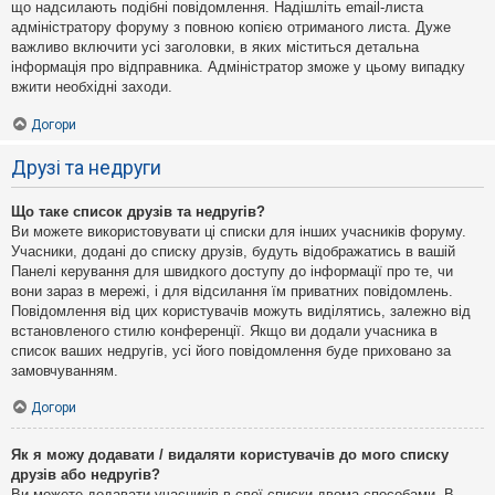
що надсилають подібні повідомлення. Надішліть email-листа
адміністратору форуму з повною копією отриманого листа. Дуже
важливо включити усі заголовки, в яких міститься детальна
інформація про відправника. Адміністратор зможе у цьому випадку
вжити необхідні заходи.
Догори
Друзі та недруги
Що таке список друзів та недругів?
Ви можете використовувати ці списки для інших учасників форуму.
Учасники, додані до списку друзів, будуть відображатись в вашій
Панелі керування для швидкого доступу до інформації про те, чи
вони зараз в мережі, і для відсилання їм приватних повідомлень.
Повідомлення від цих користувачів можуть виділятись, залежно від
встановленого стилю конференції. Якщо ви додали учасника в
список ваших недругів, усі його повідомлення буде приховано за
замовчуванням.
Догори
Як я можу додавати / видаляти користувачів до мого списку
друзів або недругів?
Ви можете додавати учасників в свої списки двома способами. В