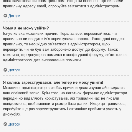
вона заблокований спам-фільтром. Якщо ви впевнені, що ви ввели
правильну адресу email, спробуйте зв'язатися з адміністратором.
Догори
Чому я не можу увійти?
Існує кілька можливих причин. Перш за все, переконайтесь, чи
правильно ви вводите ім'я користувача і пароль. Якщо дані введені
правильно, то необхідно зв'язатися з адміністратором, щоб
перевірити, чи не був вам заборонено доступ до форуму. Також
можливо, що допущена помилка в конфігурації форуму, зв'яжіться з
адміністратором для виправлення помилки.
Догори
Я колись зареєструвався, але тепер не можу увійти!
Можливо, адміністратор з якоїсь причини деактивував або видалив
ваш обліковий запис. Крім того, на багатьох форумах адміністратори
періодично видаляють користувачів, які тривалий час не писали
повідомлень, щоб зменшити розмір бази даних. Якщо це трапилось,
спробуйте ще раз зареєструватись і активніше приймати участь у
дискусіях.
Догори