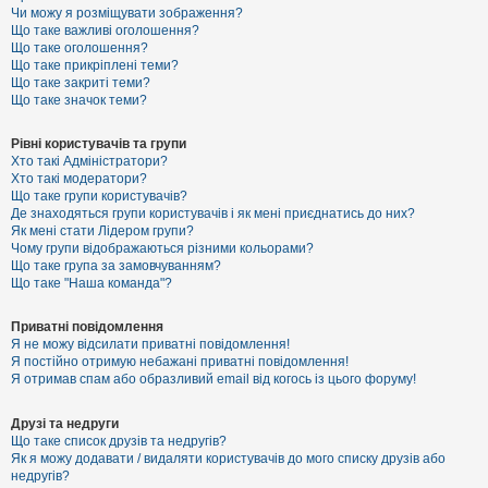
к
Чи можу я розміщувати зображення?
Що таке важливі оголошення?
Що таке оголошення?
Що таке прикріплені теми?
Д
Що таке закриті теми?
о
Що таке значок теми?
п
о
м
Рівні користувачів та групи
о
Хто такі Адміністратори?
г
Хто такі модератори?
а
Що таке групи користувачів?
Де знаходяться групи користувачів і як мені приєднатись до них?
Як мені стати Лідером групи?
Чому групи відображаються різними кольорами?
Що таке група за замовчуванням?
Що таке "Наша команда"?
Приватні повідомлення
Я не можу відсилати приватні повідомлення!
Я постійно отримую небажані приватні повідомлення!
Я отримав спам або образливий email від когось із цього форуму!
Друзі та недруги
Що таке список друзів та недругів?
Як я можу додавати / видаляти користувачів до мого списку друзів або
недругів?