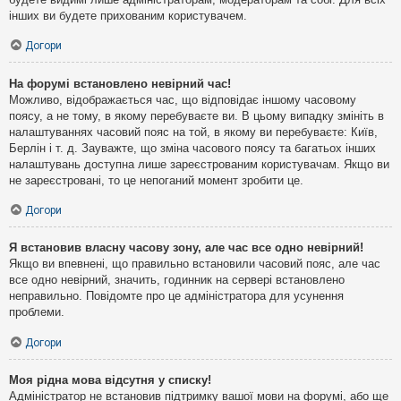
інших ви будете прихованим користувачем.
Догори
На форумі встановлено невірний час!
Можливо, відображається час, що відповідає іншому часовому
поясу, а не тому, в якому перебуваєте ви. В цьому випадку змініть в
налаштуваннях часовий пояс на той, в якому ви перебуваєте: Київ,
Берлін і т. д. Зауважте, що зміна часового поясу та багатьох інших
налаштувань доступна лише зареєстрованим користувачам. Якщо ви
не зареєстровані, то це непоганий момент зробити це.
Догори
Я встановив власну часову зону, але час все одно невірний!
Якщо ви впевнені, що правильно встановили часовий пояс, але час
все одно невірний, значить, годинник на сервері встановлено
неправильно. Повідомте про це адміністратора для усунення
проблеми.
Догори
Моя рідна мова відсутня у списку!
Адміністратор не встановив підтримку вашої мови на форумі, або ще