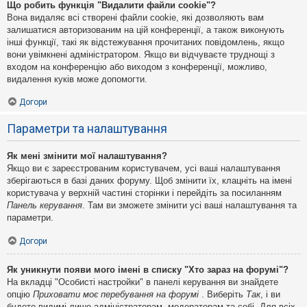
Що робить функція "Видалити файли cookie"?
Вона видаляє всі створені файли cookie, які дозволяють вам
залишатися авторизованим на цій конференції, а також виконують
інші функції, такі як відстежування прочитаних повідомлень, якщо
вони увімкнені адміністратором. Якщо ви відчуваєте труднощі з
входом на конференцію або виходом з конференції, можливо,
видалення куків може допомогти.
Догори
Параметри та налаштування
Як мені змінити мої налаштування?
Якщо ви є зареєстрованим користувачем, усі ваші налаштування
зберігаються в базі даних форуму. Щоб змінити їх, клацніть на імені
користувача у верхній частині сторінки і перейдіть за посиланням
Панель керування
. Там ви зможете змінити усі ваші налаштування та
параметри.
Догори
Як уникнути появи мого імені в списку "Хто зараз на форумі"?
На вкладці "Особисті настройки" в панелі керування ви знайдете
опцію
Приховати моє перебування на форумі
. Виберіть
Так
, і ви
будете видимі лише адміністраторам, модераторам та собі. Для всіх