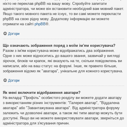
ніхто не переклав phpBB на вашу мову. Спробуйте запитати
адміністратора, чи може він встановити необхідний вам мовний пакет.
Якщо такого мовного пакета не існує, то ви самі можете перекласти
phpBB на свою рідну мову. Додаткову інформацію ви можете
отримати на сайті
phpBB
®.
Догори
Що означають зображення поряд з моїм ім'ям користувача?
Разом з ім'ям користувача може відображатись два зображення.
Одне з них може відноситись до вашого звання, зазвичай у вигляді
зірочок, блоків чи крапок, які вказують на те, скільки повідомлень ви
написали, або на ваш статус на форумі. Інше, як правило більше,
зображення відомо як "аватара", унікальне для кожного користувача.
Догори
Як мені включити відображення аватари?
На вкладці "Профіль" особистого розділу ви можете додати аватару
з використанням різних інструментів: "Галерея аватар", "Віддалена
аватара" або "Завантажувана аватара". Від адміністратора форуму
залежить чи дозволені аватари, а також які типи аватар можуть бути
доступні. Якщо ви не можете використовувати аватари, зверніться до
адміністратора для з'ясування причин.