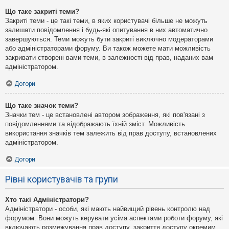
Що таке закриті теми?
Закриті теми - це такі теми, в яких користувачі більше не можуть
залишати повідомлення і будь-які опитування в них автоматично
завершуються. Теми можуть бути закриті виключно модераторами
або адміністраторами форуму. Ви також можете мати можливість
закривати створені вами теми, в залежності від прав, наданих вам
адміністратором.
Догори
Що таке значок теми?
Значки тем - це встановлені автором зображення, які пов'язані з
повідомленнями та відображають їхній зміст. Можливість
використання значків тем залежить від прав доступу, встановлених
адміністратором.
Догори
Рівні користувачів та групи
Хто такі Адміністратори?
Адміністратори - особи, які мають найвищий рівень контролю над
форумом. Вони можуть керувати усіма аспектами роботи форуму, які
включають розмежування прав доступу, закриття доступу окремим