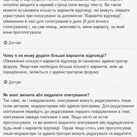
потрібно вводити в окремій стрічці поля вводу тексту. Ви також
можете встановити кількість варіантів відповіді, які можуть обирати
користувачі при голосуванні за допомогою "Варіантів відповіді",
обмеження в часі для голосування в днях (0 для вічного
голосування) і, на сам кінець, можливість зміни варіанту, за який
вони проголосували.
Догори
Чому я не можу додати більше варіантів відповіді?
Обмеження кількості варіантів відповіді встановлює адміністратор
форуму. Якщо вам необхідна більша кількості варіантів, аніж це
передбачено, зв'яжіться з адміністратором форуму.
Догори
Як мені змінити або видалити опитування?
Так само, як і повідомлення, опитування можуть редагуватись лише
їхнім автором, модераторами або адміністраторами. Для редагування
опитування перейдіть до редагування першого повідомлення в темі;
опитування завжди пов'язане з ним. Якщо ніхто не встиг
проголосувати, то ви можете видалити опитування або відредагувати
будь-який з варіантів відповіді. Однак якщо хтось уже проголосував,
лише модератори та адміністратори можуть редагувати та видаляти