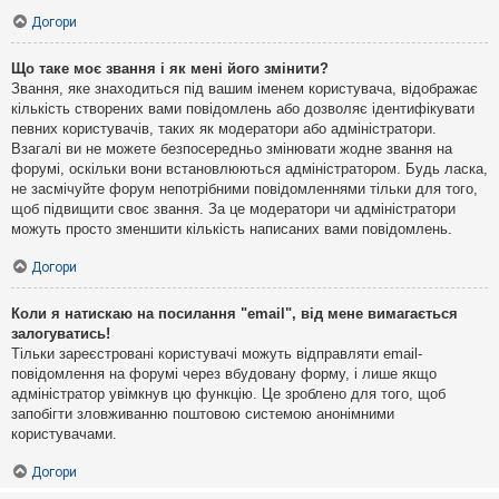
Догори
Що таке моє звання і як мені його змінити?
Звання, яке знаходиться під вашим іменем користувача, відображає
кількість створених вами повідомлень або дозволяє ідентифікувати
певних користувачів, таких як модератори або адміністратори.
Взагалі ви не можете безпосередньо змінювати жодне звання на
форумі, оскільки вони встановлюються адміністратором. Будь ласка,
не засмічуйте форум непотрібними повідомленнями тільки для того,
щоб підвищити своє звання. За це модератори чи адміністратори
можуть просто зменшити кількість написаних вами повідомлень.
Догори
Коли я натискаю на посилання "email", від мене вимагається
залогуватись!
Тільки зареєстровані користувачі можуть відправляти email-
повідомлення на форумі через вбудовану форму, і лише якщо
адміністратор увімкнув цю функцію. Це зроблено для того, щоб
запобігти зловживанню поштовою системою анонімними
користувачами.
Догори