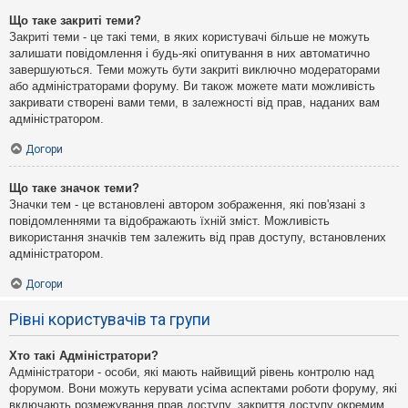
Що таке закриті теми?
Закриті теми - це такі теми, в яких користувачі більше не можуть
залишати повідомлення і будь-які опитування в них автоматично
завершуються. Теми можуть бути закриті виключно модераторами
або адміністраторами форуму. Ви також можете мати можливість
закривати створені вами теми, в залежності від прав, наданих вам
адміністратором.
Догори
Що таке значок теми?
Значки тем - це встановлені автором зображення, які пов'язані з
повідомленнями та відображають їхній зміст. Можливість
використання значків тем залежить від прав доступу, встановлених
адміністратором.
Догори
Рівні користувачів та групи
Хто такі Адміністратори?
Адміністратори - особи, які мають найвищий рівень контролю над
форумом. Вони можуть керувати усіма аспектами роботи форуму, які
включають розмежування прав доступу, закриття доступу окремим