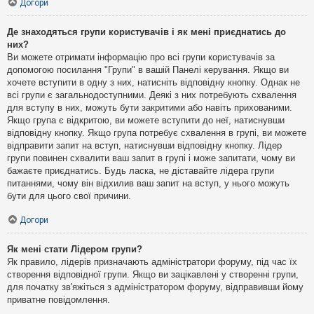
Догори
Де знаходяться групи користувачів і як мені приєднатись до
них?
Ви можете отримати інформацію про всі групи користувачів за
допомогою посилання "Групи" в вашій Панелі керування. Якщо ви
хочете вступити в одну з них, натисніть відповідну кнопку. Однак не
всі групи є загальнодоступними. Деякі з них потребують схвалення
для вступу в них, можуть бути закритими або навіть прихованими.
Якщо група є відкритою, ви можете вступити до неї, натиснувши
відповідну кнопку. Якщо група потребує схвалення в групі, ви можете
відправити запит на вступ, натиснувши відповідну кнопку. Лідер
групи повинен схвалити ваш запит в групі і може запитати, чому ви
бажаєте приєднатись. Будь ласка, не діставайте лідера групи
питаннями, чому він відхилив ваш запит на вступ, у нього можуть
бути для цього свої причини.
Догори
Як мені стати Лідером групи?
Як правило, лідерів призначають адміністратори форуму, під час їх
створення відповідної групи. Якщо ви зацікавлені у створенні групи,
для початку зв'яжіться з адміністратором форуму, відправивши йому
приватне повідомлення.