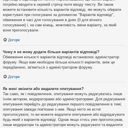
потрібно вводити в окремій стрічці поля вводу тексту. Ви також
можете встановити кількість варіантів відповіді, які можуть обирати
користувачі при голосуванні за допомогою "Варіантів відповіді",
обмеження в часі для голосування в днях (0 для вічного
голосування) і, на сам кінець, можливість зміни варіанту, за який
вони проголосували.
Догори
Чому я не можу додати більше варіантів відповіді?
Обмеження кількості варіантів відповіді встановлює адміністратор
форуму. Якщо вам необхідна більша кількості варіантів, аніж це
передбачено, зв'яжіться з адміністратором форуму.
Догори
Як мені змінити або видалити опитування?
Так само, як і повідомлення, опитування можуть редагуватись лише
їхнім автором, модераторами або адміністраторами. Для редагування
опитування перейдіть до редагування першого повідомлення в темі;
опитування завжди пов'язане з ним. Якщо ніхто не встиг
проголосувати, то ви можете видалити опитування або відредагувати
будь-який з варіантів відповіді. Однак якщо хтось уже проголосував,
лише модератори та адміністратори можуть редагувати та видаляти