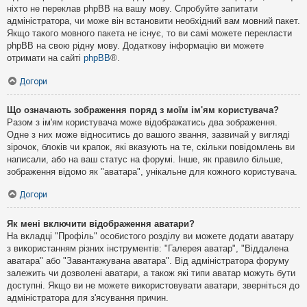
ніхто не переклав phpBB на вашу мову. Спробуйте запитати
адміністратора, чи може він встановити необхідний вам мовний пакет.
Якщо такого мовного пакета не існує, то ви самі можете перекласти
phpBB на свою рідну мову. Додаткову інформацію ви можете
отримати на сайті
phpBB
®.
Догори
Що означають зображення поряд з моїм ім'ям користувача?
Разом з ім'ям користувача може відображатись два зображення.
Одне з них може відноситись до вашого звання, зазвичай у вигляді
зірочок, блоків чи крапок, які вказують на те, скільки повідомлень ви
написали, або на ваш статус на форумі. Інше, як правило більше,
зображення відомо як "аватара", унікальне для кожного користувача.
Догори
Як мені включити відображення аватари?
На вкладці "Профіль" особистого розділу ви можете додати аватару
з використанням різних інструментів: "Галерея аватар", "Віддалена
аватара" або "Завантажувана аватара". Від адміністратора форуму
залежить чи дозволені аватари, а також які типи аватар можуть бути
доступні. Якщо ви не можете використовувати аватари, зверніться до
адміністратора для з'ясування причин.