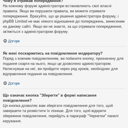
Чому я отримав попередження?
На кожному форумі адміністратори встановлюють свої власні
правила. Якщо ви порушили правила, ви можете отримати
попередження. Врахуйте, що це рішення адміністратора форуму, і
phpBB Limited не має ніякого відношення до попереджень, винесеним
на даному сайті. Якщо ви не знаєте, за що отримали попередження,
зв'яжіться з адміністратором форуму.
Догори
Як мені поскаржитись на повідомлення модератору?
Поряд з кожним повідомленням, ви побачите кнопку, призначену для
подання скарги на нього, якщо це дозволено адміністратором.
Натиснувши на неї, ви пройдете через ряд кроків, необхідних для
відправлення подання на повідомлення.
Догори
Що означає кнопка "Зберегти" в формі написання
повідомлення?
Ця кнопка дозволяє вам зберігати повідомлення для того, щоб
завершити та розмістити їх пізніше. Для того, щоб відкрити
збережене повідомлення, перейдіть в параграф "Чернетки" панелі
керування.