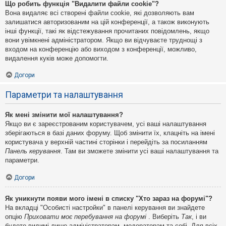
Що робить функція "Видалити файли cookie"?
Вона видаляє всі створені файли cookie, які дозволяють вам
залишатися авторизованим на цій конференції, а також виконують
інші функції, такі як відстежування прочитаних повідомлень, якщо
вони увімкнені адміністратором. Якщо ви відчуваєте труднощі з
входом на конференцію або виходом з конференції, можливо,
видалення куків може допомогти.
Догори
Параметри та налаштування
Як мені змінити мої налаштування?
Якщо ви є зареєстрованим користувачем, усі ваші налаштування
зберігаються в базі даних форуму. Щоб змінити їх, клацніть на імені
користувача у верхній частині сторінки і перейдіть за посиланням
Панель керування
. Там ви зможете змінити усі ваші налаштування та
параметри.
Догори
Як уникнути появи мого імені в списку "Хто зараз на форумі"?
На вкладці "Особисті настройки" в панелі керування ви знайдете
опцію
Приховати моє перебування на форумі
. Виберіть
Так
, і ви
будете видимі лише адміністраторам, модераторам та собі. Для всіх