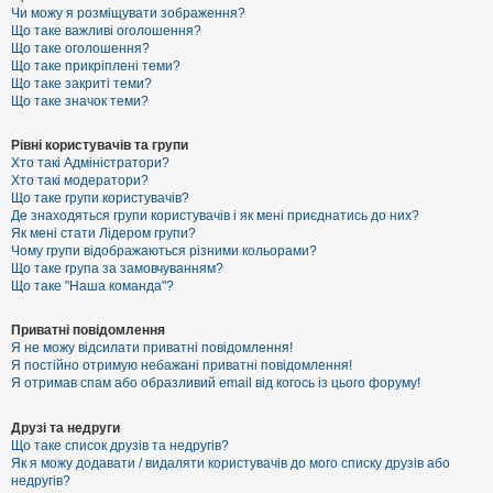
к
Чи можу я розміщувати зображення?
Що таке важливі оголошення?
Що таке оголошення?
Що таке прикріплені теми?
Д
Що таке закриті теми?
о
Що таке значок теми?
п
о
м
Рівні користувачів та групи
о
Хто такі Адміністратори?
г
Хто такі модератори?
а
Що таке групи користувачів?
Де знаходяться групи користувачів і як мені приєднатись до них?
Як мені стати Лідером групи?
Чому групи відображаються різними кольорами?
Що таке група за замовчуванням?
Що таке "Наша команда"?
Приватні повідомлення
Я не можу відсилати приватні повідомлення!
Я постійно отримую небажані приватні повідомлення!
Я отримав спам або образливий email від когось із цього форуму!
Друзі та недруги
Що таке список друзів та недругів?
Як я можу додавати / видаляти користувачів до мого списку друзів або
недругів?