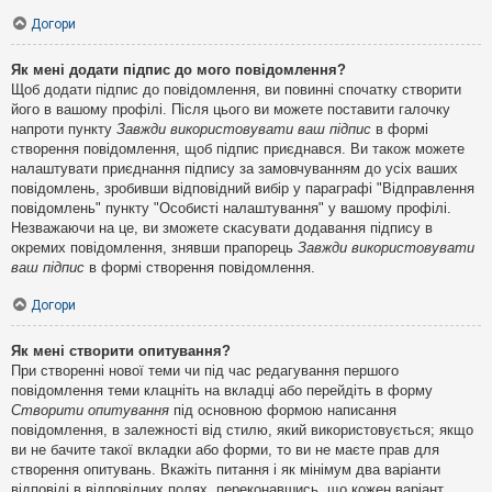
Догори
Як мені додати підпис до мого повідомлення?
Щоб додати підпис до повідомлення, ви повинні спочатку створити
його в вашому профілі. Після цього ви можете поставити галочку
напроти пункту
Завжди використовувати ваш підпис
в формі
створення повідомлення, щоб підпис приєднався. Ви також можете
налаштувати приєднання підпису за замовчуванням до усіх ваших
повідомлень, зробивши відповідний вибір у параграфі "Відправлення
повідомлень" пункту "Особисті налаштування" у вашому профілі.
Незважаючи на це, ви зможете скасувати додавання підпису в
окремих повідомлення, знявши прапорець
Завжди використовувати
ваш підпис
в формі створення повідомлення.
Догори
Як мені створити опитування?
При створенні нової теми чи під час редагування першого
повідомлення теми клацніть на вкладці або перейдіть в форму
Створити опитування
під основною формою написання
повідомлення, в залежності від стилю, який використовується; якщо
ви не бачите такої вкладки або форми, то ви не маєте прав для
створення опитувань. Вкажіть питання і як мінімум два варіанти
відповіді в відповідних полях, переконавшись, що кожен варіант