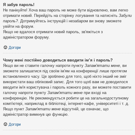
Я забув пароль!
Не панікуйте! Хоча ваш пароль не може бути відновлено, вам легко
отримати новий. Перейдіть на сторінку логування та натисніть
Забули
пароль?
. Дотримуйтесь інструкцій і незабаром ви знову зможете
увійти на форум.
Якщо не вдалося отримати новий пароль, зв'яжіться з
адміністратором форуму.
Догори
Чому мені постійно доводиться вводити ім’я і пароль?
Якщо ви не ставите галочку напроти пункту
Запам'ятати мене
, ви
зможете залишатися під своїм ім'ям на конференції лише протягом
встановленого часу. Це зроблено для того, щоб ніхто інший не зміг
використати ваш обліковий запис. Для того щоб вам не доводилося
вводити ім'я користувача і пароль кожного разу, ви можете поставити
галочку напроти пункту
Запам'ятати мене
при вході на
конференцію. Не рекомендується робити це на загальнодоступному
комп'ютері, наприклад в бібліотеці, інтернет-кафе, університеті і т. д.
Якщо пункт
Запам'ятати мене
відсутній, це означає, що
адміністратор вимкнув цю функцію.
Догори