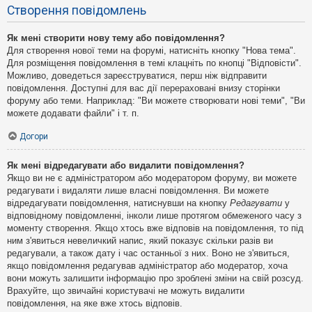
Створення повідомлень
Як мені створити нову тему або повідомлення?
Для створення нової теми на форумі, натисніть кнопку "Нова тема".
Для розміщення повідомлення в темі клацніть по кнопці "Відповісти".
Можливо, доведеться зареєструватися, перш ніж відправити
повідомлення. Доступні для вас дії перераховані внизу сторінки
форуму або теми. Наприклад: "Ви можете створювати нові теми", "Ви
можете додавати файли" і т. п.
Догори
Як мені відредагувати або видалити повідомлення?
Якщо ви не є адміністратором або модератором форуму, ви можете
редагувати і видаляти лише власні повідомлення. Ви можете
відредагувати повідомлення, натиснувши на кнопку
Редагувати
у
відповідному повідомленні, інколи лише протягом обмеженого часу з
моменту створення. Якщо хтось вже відповів на повідомлення, то під
ним з'явиться невеличкий напис, який показує скільки разів ви
редагували, а також дату і час останньої з них. Воно не з'явиться,
якщо повідомлення редагував адміністратор або модератор, хоча
вони можуть залишити інформацію про зроблені зміни на свій розсуд.
Врахуйте, що звичайні користувачі не можуть видалити
повідомлення, на яке вже хтось відповів.