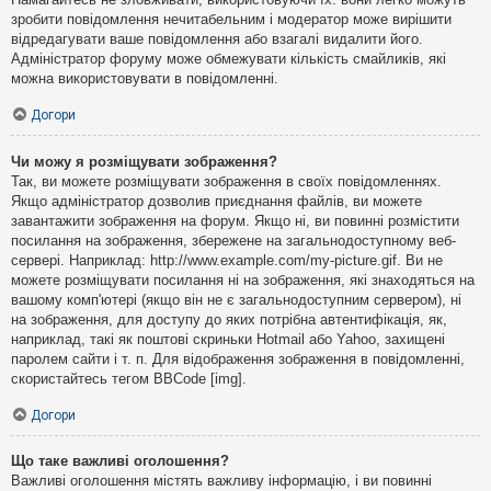
зробити повідомлення нечитабельним і модератор може вирішити
відредагувати ваше повідомлення або взагалі видалити його.
Адміністратор форуму може обмежувати кількість смайликів, які
можна використовувати в повідомленні.
Догори
Чи можу я розміщувати зображення?
Так, ви можете розміщувати зображення в своїх повідомленнях.
Якщо адміністратор дозволив приєднання файлів, ви можете
завантажити зображення на форум. Якщо ні, ви повинні розмістити
посилання на зображення, збережене на загальнодоступному веб-
сервері. Наприклад: http://www.example.com/my-picture.gif. Ви не
можете розміщувати посилання ні на зображення, які знаходяться на
вашому комп'ютері (якщо він не є загальнодоступним сервером), ні
на зображення, для доступу до яких потрібна автентифікація, як,
наприклад, такі як поштові скриньки Hotmail або Yahoo, захищені
паролем сайти і т. п. Для відображення зображення в повідомленні,
скористайтесь тегом BBCode [img].
Догори
Що таке важливі оголошення?
Важливі оголошення містять важливу інформацію, і ви повинні