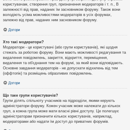
користувачам, створення груп, призначення модераторів і т. п., В
залежності від прав, наданих їм засновником форуму. Також вони
володіють усіма можливостями модераторів в усіх форумах,
залежно від прав, наданих ним засновником форуму.
Догори
Хто такі модератори?
Модератори - це користувачі (або групи користувачів), які щодня
стежать за роботою форуму. Вони мають можливості редагування та
видалення повідомлень, закриття, відкриття, переміщення,
видалення та об'єднання тем на форумі, за який вони відповідають.
Основне завдання модераторів - не допускати відхилень від тем
(оффтопік) та розміщень образливих повідомлень.
Догори
Що таке групи користувачів?
Групи ділять спільноту учасників на підрозділи, якими керують
адміністратори форуму. Кожен учасник може належати до кількох
груп, а кожна група може мати власні рівні доступу. Це полегшує
адміністраторам призначити кількох користувачів, наприклад,
модераторами або надати їм доступ до приватних форумів.