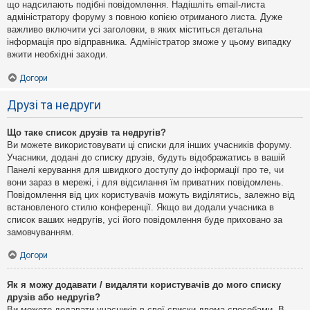
що надсилають подібні повідомлення. Надішліть email-листа
адміністратору форуму з повною копією отриманого листа. Дуже
важливо включити усі заголовки, в яких міститься детальна
інформація про відправника. Адміністратор зможе у цьому випадку
вжити необхідні заходи.
Догори
Друзі та недруги
Що таке список друзів та недругів?
Ви можете використовувати ці списки для інших учасників форуму.
Учасники, додані до списку друзів, будуть відображатись в вашій
Панелі керування для швидкого доступу до інформації про те, чи
вони зараз в мережі, і для відсилання їм приватних повідомлень.
Повідомлення від цих користувачів можуть виділятись, залежно від
встановленого стилю конференції. Якщо ви додали учасника в
список ваших недругів, усі його повідомлення буде приховано за
замовчуванням.
Догори
Як я можу додавати / видаляти користувачів до мого списку
друзів або недругів?
Ви можете додавати учасників в свої списки двома способами. В