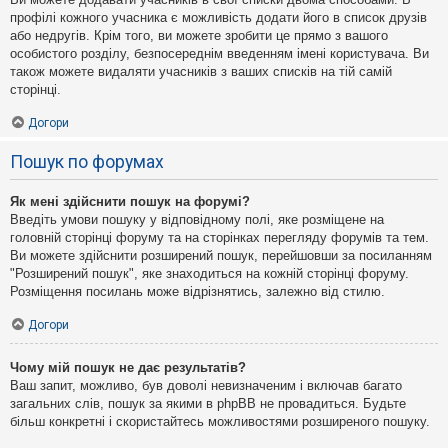
профілі кожного учасника є можливість додати його в список друзів
або недругів. Крім того, ви можете зробити це прямо з вашого
особистого розділу, безпосереднім введенням імені користувача. Ви
також можете видаляти учасників з ваших списків на тій самій
сторінці.
Догори
Пошук по форумах
Як мені здійснити пошук на форумі?
Введіть умови пошуку у відповідному полі, яке розміщене на
головній сторінці форуму та на сторінках перегляду форумів та тем.
Ви можете здійснити розширений пошук, перейшовши за посиланням
"Розширений пошук", яке знаходиться на кожній сторінці форуму.
Розміщення посилань може відрізнятись, залежно від стилю.
Догори
Чому мій пошук не дає результатів?
Ваш запит, можливо, був доволі невизначеним і включав багато
загальних слів, пошук за якими в phpBB не провадиться. Будьте
більш конкретні і скористайтесь можливостями розширеного пошуку.