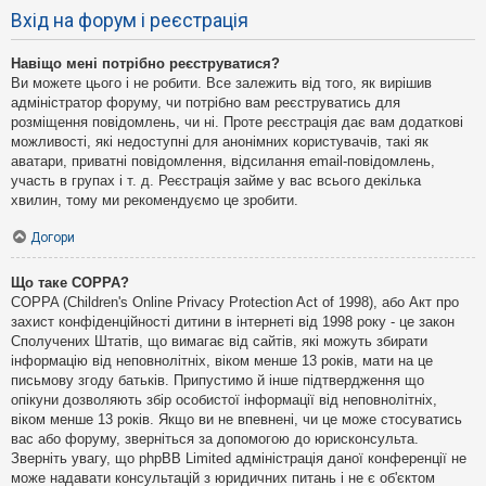
Вхід на форум і реєстрація
Навіщо мені потрібно реєструватися?
Ви можете цього і не робити. Все залежить від того, як вирішив
адміністратор форуму, чи потрібно вам реєструватись для
розміщення повідомлень, чи ні. Проте реєстрація дає вам додаткові
можливості, які недоступні для анонімних користувачів, такі як
аватари, приватні повідомлення, відсилання email-повідомлень,
участь в групах і т. д. Реєстрація займе у вас всього декілька
хвилин, тому ми рекомендуємо це зробити.
Догори
Що таке COPPA?
COPPA (Children's Online Privacy Protection Act of 1998), або Акт про
захист конфіденційності дитини в інтернеті від 1998 року - це закон
Сполучених Штатів, що вимагає від сайтів, які можуть збирати
інформацію від неповнолітніх, віком менше 13 років, мати на це
письмову згоду батьків. Припустимо й інше підтвердження що
опікуни дозволяють збір особистої інформації від неповнолітніх,
віком менше 13 років. Якщо ви не впевнені, чи це може стосуватись
вас або форуму, зверніться за допомогою до юрисконсульта.
Зверніть увагу, що phpBB Limited адміністрація даної конференції не
може надавати консультацій з юридичних питань і не є об'єктом