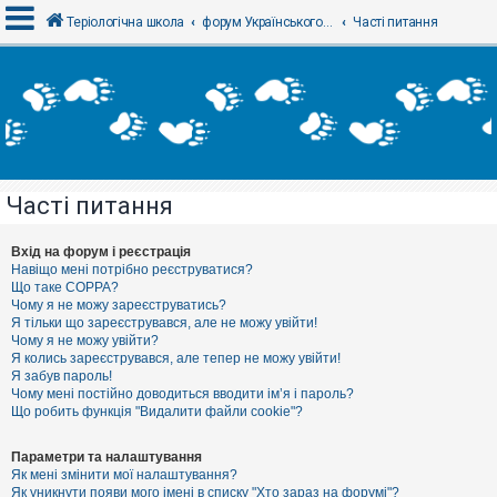
Теріологічна школа
форум Українського теріологічного товариства
Часті питання
В
х
і
д
Часті питання
Р
е
є
Вхід на форум і реєстрація
с
Навіщо мені потрібно реєструватися?
т
Що таке COPPA?
р
Чому я не можу зареєструватись?
а
Я тільки що зареєструвався, але не можу увійти!
ц
Чому я не можу увійти?
і
я
Я колись зареєструвався, але тепер не можу увійти!
Я забув пароль!
Чому мені постійно доводиться вводити ім’я і пароль?
Що робить функція "Видалити файли cookie"?
Т
е
м
Параметри та налаштування
и
Як мені змінити мої налаштування?
б
Як уникнути появи мого імені в списку "Хто зараз на форумі"?