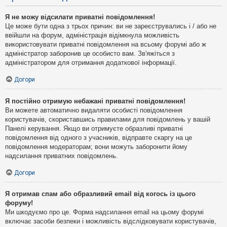
Я не можу відсилати приватні повідомлення!
Це може бути одна з трьох причин: ви не зареєструвались і / або не
ввійшли на форум, адміністрація відімкнула можливість
використовувати приватні повідомлення на всьому форумі або ж
адміністратор заборонив це особисто вам. Зв'яжіться з
адміністратором для отримання додаткової інформації.
Догори
Я постійно отримую небажані приватні повідомлення!
Ви можете автоматично видаляти особисті повідомлення
користувачів, скориставшись правилами для повідомлень у вашій
Панелі керування. Якщо ви отримуєте образливі приватні
повідомлення від одного з учасників, відправте скаргу на це
повідомлення модераторам; вони можуть заборонити йому
надсилання приватних повідомлень.
Догори
Я отримав спам або образливий email від когось із цього
форуму!
Ми шкодуємо про це. Форма надсилання email на цьому форумі
включає засоби безпеки і можливість відслідковувати користувачів,