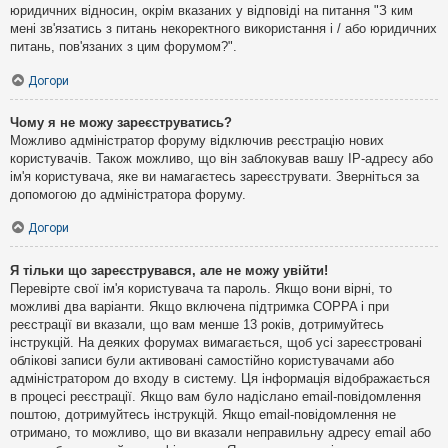
юридичних відносин, окрім вказаних у відповіді на питання "З ким
мені зв'язатись з питань некоректного використання і / або юридичних
питань, пов'язаних з цим форумом?".
Догори
Чому я не можу зареєструватись?
Можливо адміністратор форуму відключив реєстрацію нових
користувачів. Також можливо, що він заблокував вашу IP-адресу або
ім'я користувача, яке ви намагаєтесь зареєструвати. Зверніться за
допомогою до адміністратора форуму.
Догори
Я тільки що зареєструвався, але не можу увійти!
Перевірте свої ім'я користувача та пароль. Якщо вони вірні, то
можливі два варіанти. Якщо включена підтримка COPPA і при
реєстрації ви вказали, що вам менше 13 років, дотримуйтесь
інструкцій. На деяких форумах вимагається, щоб усі зареєстровані
облікові записи були активовані самостійно користувачами або
адміністратором до входу в систему. Ця інформація відображається
в процесі реєстрації. Якщо вам було надіслано email-повідомлення
поштою, дотримуйтесь інструкцій. Якщо email-повідомлення не
отримано, то можливо, що ви вказали неправильну адресу email або