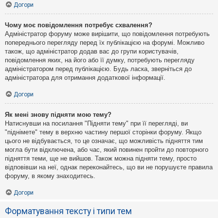
Догори
Чому моє повідомлення потребує схвалення?
Адміністратор форуму може вирішити, що повідомлення потребують
попереднього перегляду перед їх публікацією на форумі. Можливо
також, що адміністратор додав вас до групи користувачів,
повідомлення яких, на його або її думку, потребують перегляду
адміністратором перед публікацією. Будь ласка, зверніться до
адміністратора для отримання додаткової інформації.
Догори
Як мені знову підняти мою тему?
Натиснувши на посилання "Підняти тему" при її перегляді, ви
"піднімете" тему в верхню частину першої сторінки форуму. Якщо
цього не відбувається, то це означає, що можливість підняття тим
могла бути відключена, або час, який повинен пройти до повторного
підняття теми, ще не вийшов. Також можна підняти тему, просто
відповівши на неї, однак переконайтесь, що ви не порушуєте правила
форуму, в якому знаходитесь.
Догори
Форматування тексту і типи тем