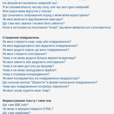
е
На форумі встановлено невірний час!
з
Я встановив власну часову зону, але час все одно невірний!
в
і
Моя рідна мова відсутня у списку!
д
Що означають зображення поряд з моїм ім'ям користувача?
п
Як мені включити відображення аватари?
о
Що таке моє звання і як мені його змінити?
в
Коли я натискаю на посилання "email", від мене вимагається залогуватись!
і
д
е
Створення повідомлень
й
Як мені створити нову тему або повідомлення?
Як мені відредагувати або видалити повідомлення?
Як мені додати підпис до мого повідомлення?
А
Як мені створити опитування?
к
Чому я не можу додати більше варіантів відповіді?
т
Як мені змінити або видалити опитування?
и
Чому я не маю доступу до форуму?
в
Чому я не можу приєднувати файли?
н
Чому я отримав попередження?
і
т
Як мені поскаржитись на повідомлення модератору?
е
Що означає кнопка "Зберегти" в формі написання повідомлення?
м
Чому моє повідомлення потребує схвалення?
и
Як мені знову підняти мою тему?
Форматування тексту і типи тем
П
Що таке BBCode?
о
Чи можу я використовувати HTML?
ш
Що таке смайлики?
у