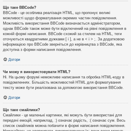
Що таке BBCode?
BBCode - це особлива реалізація HTML, що пропонує великі
можливості щодо форматування окремих частин повідомлення.
Можливість використання BBCode визначається адміністратором,
однак BBCode також може бути відключений на рівні повідомлення в
кожній формі написання. BBCode схожий за стилем на HTML, теги
оточуються квадратними дужками [ і ], а не в < і > ;. За додатковою
інформацією про BBCode зверніться до керівництва з BBCode, яка
доступна з форми написання повідомлення.
Догори
Чи можу я використовувати HTML?
Ні. На цьому форумі неможливе написання та обробка HTML-коду в
повідомленнях. Більшість можливостей HTML для форматування
тексту може бути реалізована за допомогою використання BBCode.
Догори
Що таке смайлики?
Смайлики - це маленькі картинки, які можуть бути використані для
передачі емоцій, наприклад, :) означає радість, :( означає сум. Весь
список смайликів можна побачити в формі написання повідомлення.
Намагайтесь не зловживати, використовуючи їх: вони легко можуть