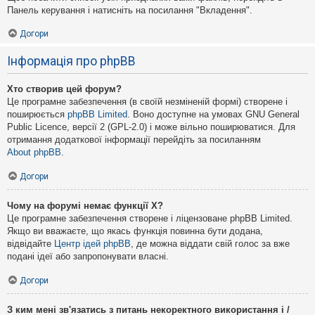
Панель керування і натисніть на посилання "Вкладення".
Догори
Інформація про phpBB
Хто створив цей форум?
Це програмне забезпечення (в своїй незміненій формі) створене і
поширюється
phpBB Limited
. Воно доступне на умовах GNU General
Public Licence, версії 2 (GPL-2.0) і може вільно поширюватися. Для
отримання додаткової інформації перейдіть за посиланням
About phpBB
.
Догори
Чому на форумі немає функції X?
Це програмне забезпечення створене і ліцензоване phpBB Limited.
Якщо ви вважаєте, що якась функція повинна бути додана,
відвідайте
Центр ідей phpBB
, де можна віддати свій голос за вже
подані ідеї або запропонувати власні.
Догори
З ким мені зв'язатись з питань некоректного використання і /