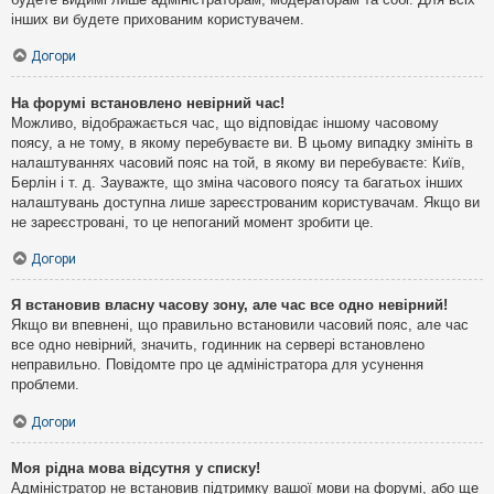
інших ви будете прихованим користувачем.
Догори
На форумі встановлено невірний час!
Можливо, відображається час, що відповідає іншому часовому
поясу, а не тому, в якому перебуваєте ви. В цьому випадку змініть в
налаштуваннях часовий пояс на той, в якому ви перебуваєте: Київ,
Берлін і т. д. Зауважте, що зміна часового поясу та багатьох інших
налаштувань доступна лише зареєстрованим користувачам. Якщо ви
не зареєстровані, то це непоганий момент зробити це.
Догори
Я встановив власну часову зону, але час все одно невірний!
Якщо ви впевнені, що правильно встановили часовий пояс, але час
все одно невірний, значить, годинник на сервері встановлено
неправильно. Повідомте про це адміністратора для усунення
проблеми.
Догори
Моя рідна мова відсутня у списку!
Адміністратор не встановив підтримку вашої мови на форумі, або ще