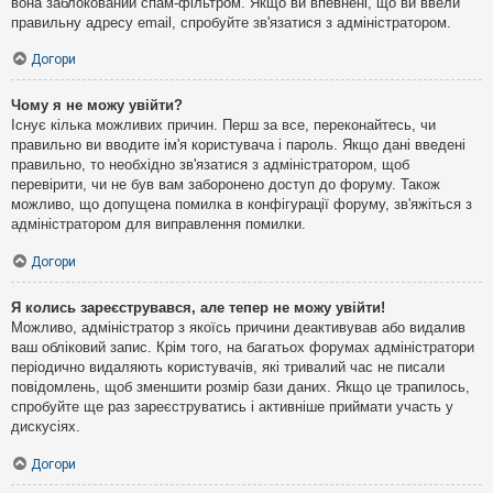
вона заблокований спам-фільтром. Якщо ви впевнені, що ви ввели
правильну адресу email, спробуйте зв'язатися з адміністратором.
Догори
Чому я не можу увійти?
Існує кілька можливих причин. Перш за все, переконайтесь, чи
правильно ви вводите ім'я користувача і пароль. Якщо дані введені
правильно, то необхідно зв'язатися з адміністратором, щоб
перевірити, чи не був вам заборонено доступ до форуму. Також
можливо, що допущена помилка в конфігурації форуму, зв'яжіться з
адміністратором для виправлення помилки.
Догори
Я колись зареєструвався, але тепер не можу увійти!
Можливо, адміністратор з якоїсь причини деактивував або видалив
ваш обліковий запис. Крім того, на багатьох форумах адміністратори
періодично видаляють користувачів, які тривалий час не писали
повідомлень, щоб зменшити розмір бази даних. Якщо це трапилось,
спробуйте ще раз зареєструватись і активніше приймати участь у
дискусіях.
Догори