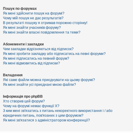
Пошук по форумах
Як мені здійснити пошук на форумі?
Чому мій пошук не дає результатів?
В результаті пошуку я отримав порожню сторінку!
Як мені знайти учасників форуму?
Як мені знайти власні повідомлення та теми?
Абонементи і закладки
Чим закладки відрізняються від підписок?
Як мені зробити закладку або підписатись на певні форуми?
Як мені підписатись на певний форум?
Як мені відмовитись від підписки?
Вкладення
Які саме файли можна приєднувати на цьому форумі?
Як мені знайти усі приєднані мною файли?
Інформація про phpBB
Хто створив цей форум?
Чому на форумі немає функції X?
З ким мені зв'язатись з питань некоректного використання і / або
юридичних питань, пов'язаних з цим форумом?
Як мені зв'язатися з адміністратором конференції?