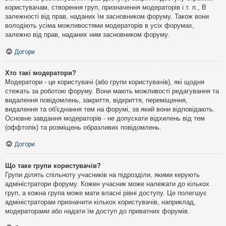
користувачам, створення груп, призначення модераторів і т. п., В
залежності від прав, наданих їм засновником форуму. Також вони
володіють усіма можливостями модераторів в усіх форумах,
залежно від прав, наданих ним засновником форуму.
Догори
Хто такі модератори?
Модератори - це користувачі (або групи користувачів), які щодня
стежать за роботою форуму. Вони мають можливості редагування та
видалення повідомлень, закриття, відкриття, переміщення,
видалення та об'єднання тем на форумі, за який вони відповідають.
Основне завдання модераторів - не допускати відхилень від тем
(оффтопік) та розміщень образливих повідомлень.
Догори
Що таке групи користувачів?
Групи ділять спільноту учасників на підрозділи, якими керують
адміністратори форуму. Кожен учасник може належати до кількох
груп, а кожна група може мати власні рівні доступу. Це полегшує
адміністраторам призначити кількох користувачів, наприклад,
модераторами або надати їм доступ до приватних форумів.