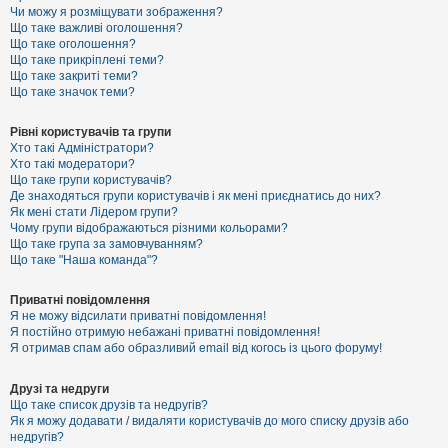
к
Чи можу я розміщувати зображення?
Що таке важливі оголошення?
Що таке оголошення?
Що таке прикріплені теми?
Д
Що таке закриті теми?
о
Що таке значок теми?
п
о
м
Рівні користувачів та групи
о
Хто такі Адміністратори?
г
Хто такі модератори?
а
Що таке групи користувачів?
Де знаходяться групи користувачів і як мені приєднатись до них?
Як мені стати Лідером групи?
Чому групи відображаються різними кольорами?
Що таке група за замовчуванням?
Що таке "Наша команда"?
Приватні повідомлення
Я не можу відсилати приватні повідомлення!
Я постійно отримую небажані приватні повідомлення!
Я отримав спам або образливий email від когось із цього форуму!
Друзі та недруги
Що таке список друзів та недругів?
Як я можу додавати / видаляти користувачів до мого списку друзів або
недругів?