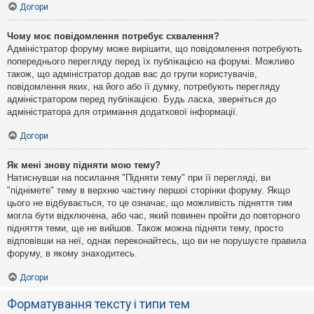
Догори
Чому моє повідомлення потребує схвалення?
Адміністратор форуму може вирішити, що повідомлення потребують
попереднього перегляду перед їх публікацією на форумі. Можливо
також, що адміністратор додав вас до групи користувачів,
повідомлення яких, на його або її думку, потребують перегляду
адміністратором перед публікацією. Будь ласка, зверніться до
адміністратора для отримання додаткової інформації.
Догори
Як мені знову підняти мою тему?
Натиснувши на посилання "Підняти тему" при її перегляді, ви
"піднімете" тему в верхню частину першої сторінки форуму. Якщо
цього не відбувається, то це означає, що можливість підняття тим
могла бути відключена, або час, який повинен пройти до повторного
підняття теми, ще не вийшов. Також можна підняти тему, просто
відповівши на неї, однак переконайтесь, що ви не порушуєте правила
форуму, в якому знаходитесь.
Догори
Форматування тексту і типи тем