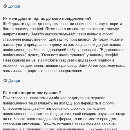
Догори
Як мені додати підпис до мого повідомлення?
Щоб додати підпис до повідомлення, ви повинні спочатку створити
його в вашому профілі. Після цього ви можете поставити галочку
напроти пункту
Завжди використовувати ваш підпис
в формі
створення повідомлення, щоб підпис приєднався. Ви також можете
налаштувати приєднання підпису за замовчуванням до усіх ваших
повідомлень, зробивши відповідний вибір у параграфі "Відправлення
повідомлень" пункту "Особисті налаштування" у вашому профілі.
Незважаючи на це, ви зможете скасувати додавання підпису в
окремих повідомлення, знявши прапорець
Завжди використовувати
ваш підпис
в формі створення повідомлення.
Догори
Як мені створити опитування?
При створенні нової теми чи під час редагування першого
повідомлення теми клацніть на вкладці або перейдіть в форму
Створити опитування
під основною формою написання
повідомлення, в залежності від стилю, який використовується; якщо
ви не бачите такої вкладки або форми, то ви не маєте прав для
створення опитувань. Вкажіть питання і як мінімум два варіанти
відповіді в відповідних полях, переконавшись, що кожен варіант