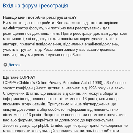
Вхід на форум і реєстрація
Навіщо мені потрібно реєструватися?
Ви можете цього і не робити. Все залежить від того, як вирішив
адміністратор форуму, чи потрібно вам реєструватись для
розміщення повідомлень, чи ні. Проте реєстрація дає вам додаткові
можливості, які недоступні для анонімних користувачів, такі як
аватари, приватні повідомлення, відсилання email-повідомлень,
участь в групах і т. д. Реєстрація займе у вас всього декілька
хвилин, тому ми рекомендуємо це зробити.
Догори
Що таке COPPA?
COPPA (Children's Online Privacy Protection Act of 1998), або Акт про
захист конфіденційності дитини в інтернеті від 1998 року - це закон
Сполучених Штатів, що вимагає від сайтів, які можуть збирати
інформацію від неповнолітніх, віком менше 13 років, мати на це
письмову згоду батьків. Припустимо й інше підтвердження що
опікуни дозволяють збір особистої інформації від неповнолітніх,
віком менше 13 років. Якщо ви не впевнені, чи це може стосуватись
вас або форуму, зверніться за допомогою до юрисконсульта.
Зверніть увагу, що phpBB Limited адміністрація даної конференції не
може надавати консультацій з юридичних питань і не є об'єктом