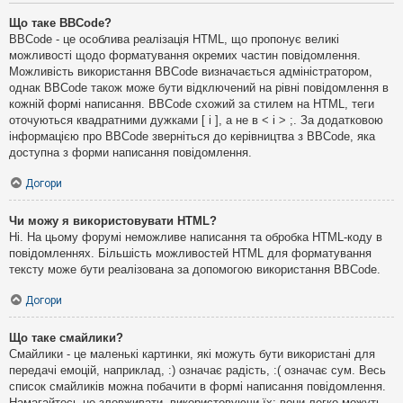
Що таке BBCode?
BBCode - це особлива реалізація HTML, що пропонує великі
можливості щодо форматування окремих частин повідомлення.
Можливість використання BBCode визначається адміністратором,
однак BBCode також може бути відключений на рівні повідомлення в
кожній формі написання. BBCode схожий за стилем на HTML, теги
оточуються квадратними дужками [ і ], а не в < і > ;. За додатковою
інформацією про BBCode зверніться до керівництва з BBCode, яка
доступна з форми написання повідомлення.
Догори
Чи можу я використовувати HTML?
Ні. На цьому форумі неможливе написання та обробка HTML-коду в
повідомленнях. Більшість можливостей HTML для форматування
тексту може бути реалізована за допомогою використання BBCode.
Догори
Що таке смайлики?
Смайлики - це маленькі картинки, які можуть бути використані для
передачі емоцій, наприклад, :) означає радість, :( означає сум. Весь
список смайликів можна побачити в формі написання повідомлення.
Намагайтесь не зловживати, використовуючи їх: вони легко можуть