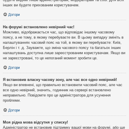
інших ви будете прихованим користувачем.
Догори
На форумі встановлено невірний час!
Можливо, відображається час, що відповідає іншому часовому
поясу, а не тому, в якому перебуваєте ви. В цьому випадку змініть в
налаштуваннях часовий пояс на той, в якому ви перебуваєте: Київ,
Берлін і т. д. Зауважте, що зміна часового поясу та багатьох інших
налаштувань доступна лише зареєстрованим користувачам. Якщо ви
не зареєстровані, то це непоганий момент зробити це.
Догори
Я встановив власну часову зону, але час все одно невірний!
Якщо ви впевнені, що правильно встановили часовий пояс, але час
все одно невірний, значить, годинник на сервері встановлено
неправильно. Повідомте про це адміністратора для усунення
проблеми.
Догори
Моя рідна мова відсутня у списку!
Адміністратор не встановив підтримку вашої мови на форумі, або ще