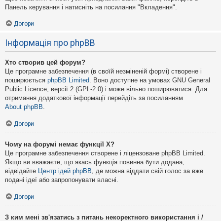
Панель керування і натисніть на посилання "Вкладення".
Догори
Інформація про phpBB
Хто створив цей форум?
Це програмне забезпечення (в своїй незміненій формі) створене і
поширюється
phpBB Limited
. Воно доступне на умовах GNU General
Public Licence, версії 2 (GPL-2.0) і може вільно поширюватися. Для
отримання додаткової інформації перейдіть за посиланням
About phpBB
.
Догори
Чому на форумі немає функції X?
Це програмне забезпечення створене і ліцензоване phpBB Limited.
Якщо ви вважаєте, що якась функція повинна бути додана,
відвідайте
Центр ідей phpBB
, де можна віддати свій голос за вже
подані ідеї або запропонувати власні.
Догори
З ким мені зв'язатись з питань некоректного використання і /