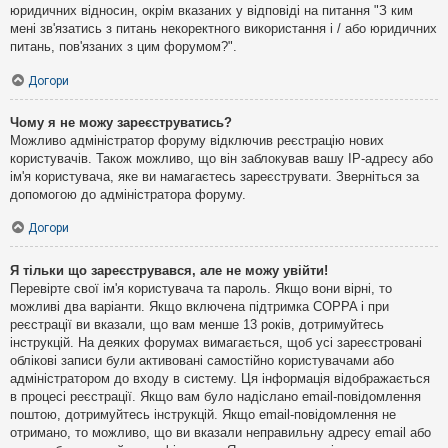
юридичних відносин, окрім вказаних у відповіді на питання "З ким
мені зв'язатись з питань некоректного використання і / або юридичних
питань, пов'язаних з цим форумом?".
Догори
Чому я не можу зареєструватись?
Можливо адміністратор форуму відключив реєстрацію нових
користувачів. Також можливо, що він заблокував вашу IP-адресу або
ім'я користувача, яке ви намагаєтесь зареєструвати. Зверніться за
допомогою до адміністратора форуму.
Догори
Я тільки що зареєструвався, але не можу увійти!
Перевірте свої ім'я користувача та пароль. Якщо вони вірні, то
можливі два варіанти. Якщо включена підтримка COPPA і при
реєстрації ви вказали, що вам менше 13 років, дотримуйтесь
інструкцій. На деяких форумах вимагається, щоб усі зареєстровані
облікові записи були активовані самостійно користувачами або
адміністратором до входу в систему. Ця інформація відображається
в процесі реєстрації. Якщо вам було надіслано email-повідомлення
поштою, дотримуйтесь інструкцій. Якщо email-повідомлення не
отримано, то можливо, що ви вказали неправильну адресу email або