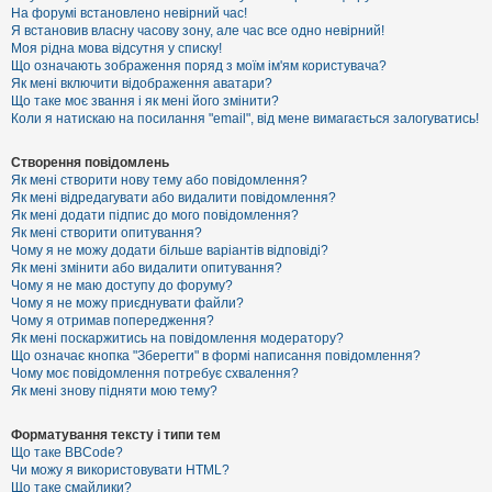
е
На форумі встановлено невірний час!
з
Я встановив власну часову зону, але час все одно невірний!
в
і
Моя рідна мова відсутня у списку!
д
Що означають зображення поряд з моїм ім'ям користувача?
п
Як мені включити відображення аватари?
о
Що таке моє звання і як мені його змінити?
в
Коли я натискаю на посилання "email", від мене вимагається залогуватись!
і
д
е
Створення повідомлень
й
Як мені створити нову тему або повідомлення?
Як мені відредагувати або видалити повідомлення?
Як мені додати підпис до мого повідомлення?
А
Як мені створити опитування?
к
Чому я не можу додати більше варіантів відповіді?
т
Як мені змінити або видалити опитування?
и
Чому я не маю доступу до форуму?
в
Чому я не можу приєднувати файли?
н
Чому я отримав попередження?
і
т
Як мені поскаржитись на повідомлення модератору?
е
Що означає кнопка "Зберегти" в формі написання повідомлення?
м
Чому моє повідомлення потребує схвалення?
и
Як мені знову підняти мою тему?
Форматування тексту і типи тем
П
Що таке BBCode?
о
Чи можу я використовувати HTML?
ш
Що таке смайлики?
у