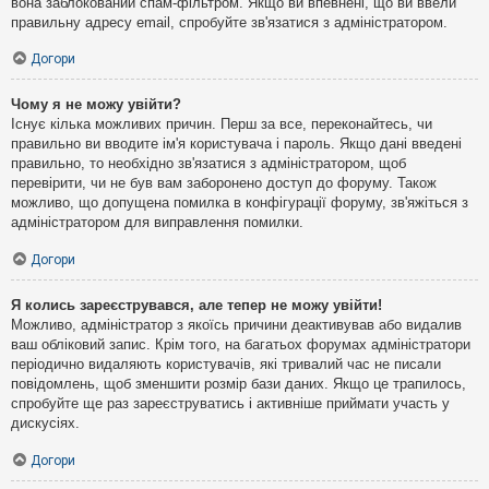
вона заблокований спам-фільтром. Якщо ви впевнені, що ви ввели
правильну адресу email, спробуйте зв'язатися з адміністратором.
Догори
Чому я не можу увійти?
Існує кілька можливих причин. Перш за все, переконайтесь, чи
правильно ви вводите ім'я користувача і пароль. Якщо дані введені
правильно, то необхідно зв'язатися з адміністратором, щоб
перевірити, чи не був вам заборонено доступ до форуму. Також
можливо, що допущена помилка в конфігурації форуму, зв'яжіться з
адміністратором для виправлення помилки.
Догори
Я колись зареєструвався, але тепер не можу увійти!
Можливо, адміністратор з якоїсь причини деактивував або видалив
ваш обліковий запис. Крім того, на багатьох форумах адміністратори
періодично видаляють користувачів, які тривалий час не писали
повідомлень, щоб зменшити розмір бази даних. Якщо це трапилось,
спробуйте ще раз зареєструватись і активніше приймати участь у
дискусіях.
Догори