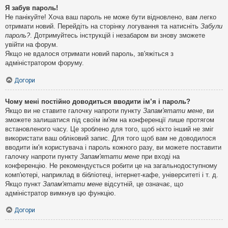
Я забув пароль!
Не панікуйте! Хоча ваш пароль не може бути відновлено, вам легко
отримати новий. Перейдіть на сторінку логування та натисніть
Забули
пароль?
. Дотримуйтесь інструкцій і незабаром ви знову зможете
увійти на форум.
Якщо не вдалося отримати новий пароль, зв'яжіться з
адміністратором форуму.
Догори
Чому мені постійно доводиться вводити ім’я і пароль?
Якщо ви не ставите галочку напроти пункту
Запам'ятати мене
, ви
зможете залишатися під своїм ім'ям на конференції лише протягом
встановленого часу. Це зроблено для того, щоб ніхто інший не зміг
використати ваш обліковий запис. Для того щоб вам не доводилося
вводити ім'я користувача і пароль кожного разу, ви можете поставити
галочку напроти пункту
Запам'ятати мене
при вході на
конференцію. Не рекомендується робити це на загальнодоступному
комп'ютері, наприклад в бібліотеці, інтернет-кафе, університеті і т. д.
Якщо пункт
Запам'ятати мене
відсутній, це означає, що
адміністратор вимкнув цю функцію.
Догори