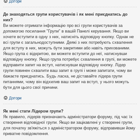
Догори
Де знаходяться групи користувачів і як мені приєднатись до
них?
Ви можете отримати інформацію про всі групи користувачів за
допомогою посилання "Групи" в вашій Панелі керування. Якщо ви
хочете вступити в одну з них, натисніть відповідну кнопку. Однак не
всі групи є загальнодоступними. Деякі з них потребують схвалення
для вступу в них, можуть бути закритими або навіть прихованими.
Якщо група є відкритою, ви можете вступити до неї, натиснувши
відповідну кнопку. Якщо група потребує схвалення в групі, ви можете
відправити запит на вступ, натиснувши відповідну кнопку. Лідер
групи повинен схвалити ваш запит в групі і може запитати, чому ви
бажаєте приєднатись. Будь ласка, не діставайте лідера групи
питаннями, чому він відхилив ваш запит на вступ, у нього можуть
бути для цього свої причини.
Догори
Як мені стати Лідером групи?
Як правило, лідерів призначають адміністратори форуму, під час їх
створення відповідної групи. Якщо ви зацікавлені у створенні групи,
для початку зв'яжіться з адміністратором форуму, відправивши йому
приватне повідомлення.