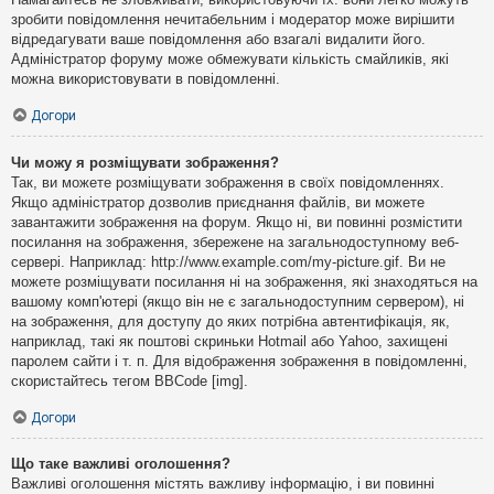
зробити повідомлення нечитабельним і модератор може вирішити
відредагувати ваше повідомлення або взагалі видалити його.
Адміністратор форуму може обмежувати кількість смайликів, які
можна використовувати в повідомленні.
Догори
Чи можу я розміщувати зображення?
Так, ви можете розміщувати зображення в своїх повідомленнях.
Якщо адміністратор дозволив приєднання файлів, ви можете
завантажити зображення на форум. Якщо ні, ви повинні розмістити
посилання на зображення, збережене на загальнодоступному веб-
сервері. Наприклад: http://www.example.com/my-picture.gif. Ви не
можете розміщувати посилання ні на зображення, які знаходяться на
вашому комп'ютері (якщо він не є загальнодоступним сервером), ні
на зображення, для доступу до яких потрібна автентифікація, як,
наприклад, такі як поштові скриньки Hotmail або Yahoo, захищені
паролем сайти і т. п. Для відображення зображення в повідомленні,
скористайтесь тегом BBCode [img].
Догори
Що таке важливі оголошення?
Важливі оголошення містять важливу інформацію, і ви повинні