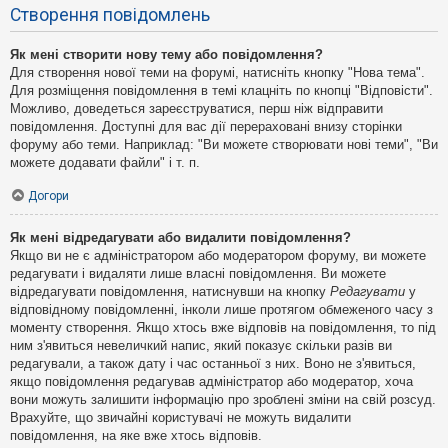
Створення повідомлень
Як мені створити нову тему або повідомлення?
Для створення нової теми на форумі, натисніть кнопку "Нова тема".
Для розміщення повідомлення в темі клацніть по кнопці "Відповісти".
Можливо, доведеться зареєструватися, перш ніж відправити
повідомлення. Доступні для вас дії перераховані внизу сторінки
форуму або теми. Наприклад: "Ви можете створювати нові теми", "Ви
можете додавати файли" і т. п.
Догори
Як мені відредагувати або видалити повідомлення?
Якщо ви не є адміністратором або модератором форуму, ви можете
редагувати і видаляти лише власні повідомлення. Ви можете
відредагувати повідомлення, натиснувши на кнопку
Редагувати
у
відповідному повідомленні, інколи лише протягом обмеженого часу з
моменту створення. Якщо хтось вже відповів на повідомлення, то під
ним з'явиться невеличкий напис, який показує скільки разів ви
редагували, а також дату і час останньої з них. Воно не з'явиться,
якщо повідомлення редагував адміністратор або модератор, хоча
вони можуть залишити інформацію про зроблені зміни на свій розсуд.
Врахуйте, що звичайні користувачі не можуть видалити
повідомлення, на яке вже хтось відповів.