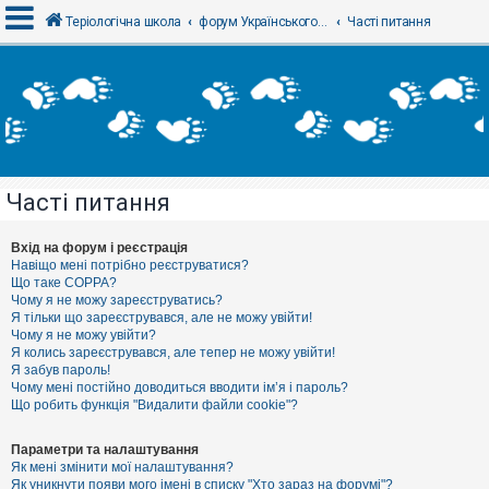
Теріологічна школа
форум Українського теріологічного товариства
Часті питання
В
х
і
д
Часті питання
Р
е
є
Вхід на форум і реєстрація
с
Навіщо мені потрібно реєструватися?
т
Що таке COPPA?
р
Чому я не можу зареєструватись?
а
Я тільки що зареєструвався, але не можу увійти!
ц
Чому я не можу увійти?
і
я
Я колись зареєструвався, але тепер не можу увійти!
Я забув пароль!
Чому мені постійно доводиться вводити ім’я і пароль?
Що робить функція "Видалити файли cookie"?
Т
е
м
Параметри та налаштування
и
Як мені змінити мої налаштування?
б
Як уникнути появи мого імені в списку "Хто зараз на форумі"?