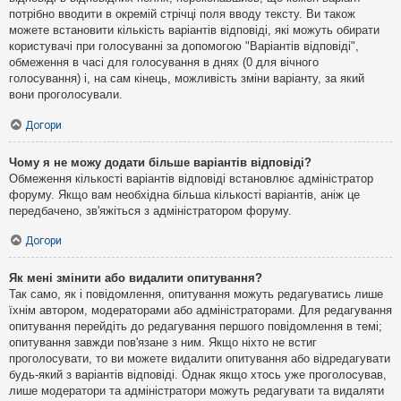
потрібно вводити в окремій стрічці поля вводу тексту. Ви також
можете встановити кількість варіантів відповіді, які можуть обирати
користувачі при голосуванні за допомогою "Варіантів відповіді",
обмеження в часі для голосування в днях (0 для вічного
голосування) і, на сам кінець, можливість зміни варіанту, за який
вони проголосували.
Догори
Чому я не можу додати більше варіантів відповіді?
Обмеження кількості варіантів відповіді встановлює адміністратор
форуму. Якщо вам необхідна більша кількості варіантів, аніж це
передбачено, зв'яжіться з адміністратором форуму.
Догори
Як мені змінити або видалити опитування?
Так само, як і повідомлення, опитування можуть редагуватись лише
їхнім автором, модераторами або адміністраторами. Для редагування
опитування перейдіть до редагування першого повідомлення в темі;
опитування завжди пов'язане з ним. Якщо ніхто не встиг
проголосувати, то ви можете видалити опитування або відредагувати
будь-який з варіантів відповіді. Однак якщо хтось уже проголосував,
лише модератори та адміністратори можуть редагувати та видаляти