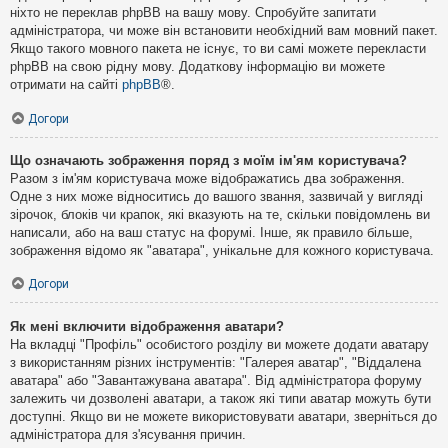
ніхто не переклав phpBB на вашу мову. Спробуйте запитати
адміністратора, чи може він встановити необхідний вам мовний пакет.
Якщо такого мовного пакета не існує, то ви самі можете перекласти
phpBB на свою рідну мову. Додаткову інформацію ви можете
отримати на сайті
phpBB
®.
Догори
Що означають зображення поряд з моїм ім'ям користувача?
Разом з ім'ям користувача може відображатись два зображення.
Одне з них може відноситись до вашого звання, зазвичай у вигляді
зірочок, блоків чи крапок, які вказують на те, скільки повідомлень ви
написали, або на ваш статус на форумі. Інше, як правило більше,
зображення відомо як "аватара", унікальне для кожного користувача.
Догори
Як мені включити відображення аватари?
На вкладці "Профіль" особистого розділу ви можете додати аватару
з використанням різних інструментів: "Галерея аватар", "Віддалена
аватара" або "Завантажувана аватара". Від адміністратора форуму
залежить чи дозволені аватари, а також які типи аватар можуть бути
доступні. Якщо ви не можете використовувати аватари, зверніться до
адміністратора для з'ясування причин.