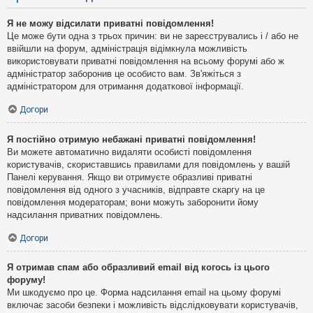
Я не можу відсилати приватні повідомлення!
Це може бути одна з трьох причин: ви не зареєструвались і / або не
ввійшли на форум, адміністрація відімкнула можливість
використовувати приватні повідомлення на всьому форумі або ж
адміністратор заборонив це особисто вам. Зв'яжіться з
адміністратором для отримання додаткової інформації.
Догори
Я постійно отримую небажані приватні повідомлення!
Ви можете автоматично видаляти особисті повідомлення
користувачів, скориставшись правилами для повідомлень у вашій
Панелі керування. Якщо ви отримуєте образливі приватні
повідомлення від одного з учасників, відправте скаргу на це
повідомлення модераторам; вони можуть заборонити йому
надсилання приватних повідомлень.
Догори
Я отримав спам або образливий email від когось із цього
форуму!
Ми шкодуємо про це. Форма надсилання email на цьому форумі
включає засоби безпеки і можливість відслідковувати користувачів,