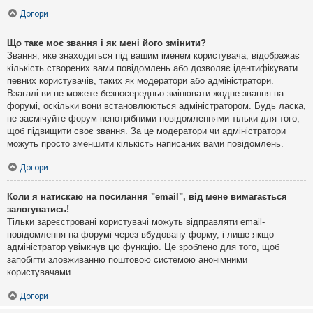
Догори
Що таке моє звання і як мені його змінити?
Звання, яке знаходиться під вашим іменем користувача, відображає
кількість створених вами повідомлень або дозволяє ідентифікувати
певних користувачів, таких як модератори або адміністратори.
Взагалі ви не можете безпосередньо змінювати жодне звання на
форумі, оскільки вони встановлюються адміністратором. Будь ласка,
не засмічуйте форум непотрібними повідомленнями тільки для того,
щоб підвищити своє звання. За це модератори чи адміністратори
можуть просто зменшити кількість написаних вами повідомлень.
Догори
Коли я натискаю на посилання "email", від мене вимагається
залогуватись!
Тільки зареєстровані користувачі можуть відправляти email-
повідомлення на форумі через вбудовану форму, і лише якщо
адміністратор увімкнув цю функцію. Це зроблено для того, щоб
запобігти зловживанню поштовою системою анонімними
користувачами.
Догори