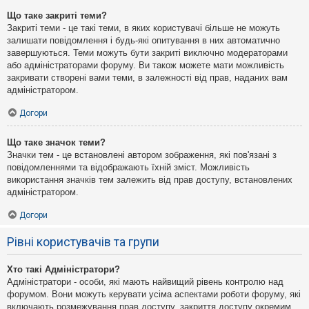
Що таке закриті теми?
Закриті теми - це такі теми, в яких користувачі більше не можуть
залишати повідомлення і будь-які опитування в них автоматично
завершуються. Теми можуть бути закриті виключно модераторами
або адміністраторами форуму. Ви також можете мати можливість
закривати створені вами теми, в залежності від прав, наданих вам
адміністратором.
Догори
Що таке значок теми?
Значки тем - це встановлені автором зображення, які пов'язані з
повідомленнями та відображають їхній зміст. Можливість
використання значків тем залежить від прав доступу, встановлених
адміністратором.
Догори
Рівні користувачів та групи
Хто такі Адміністратори?
Адміністратори - особи, які мають найвищий рівень контролю над
форумом. Вони можуть керувати усіма аспектами роботи форуму, які
включають розмежування прав доступу, закриття доступу окремим