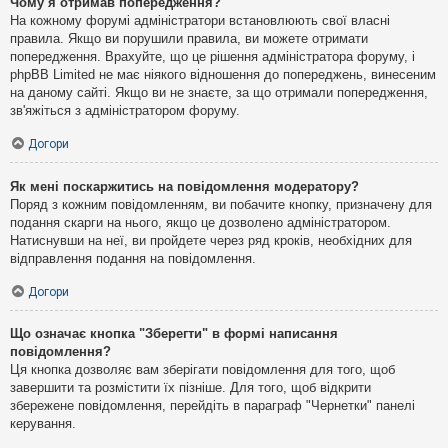
Чому я отримав попередження?
На кожному форумі адміністратори встановлюють свої власні
правила. Якщо ви порушили правила, ви можете отримати
попередження. Врахуйте, що це рішення адміністратора форуму, і
phpBB Limited не має ніякого відношення до попереджень, винесеним
на даному сайті. Якщо ви не знаєте, за що отримали попередження,
зв'яжіться з адміністратором форуму.
Догори
Як мені поскаржитись на повідомлення модератору?
Поряд з кожним повідомленням, ви побачите кнопку, призначену для
подання скарги на нього, якщо це дозволено адміністратором.
Натиснувши на неї, ви пройдете через ряд кроків, необхідних для
відправлення подання на повідомлення.
Догори
Що означає кнопка "Зберегти" в формі написання
повідомлення?
Ця кнопка дозволяє вам зберігати повідомлення для того, щоб
завершити та розмістити їх пізніше. Для того, щоб відкрити
збережене повідомлення, перейдіть в параграф "Чернетки" панелі
керування.