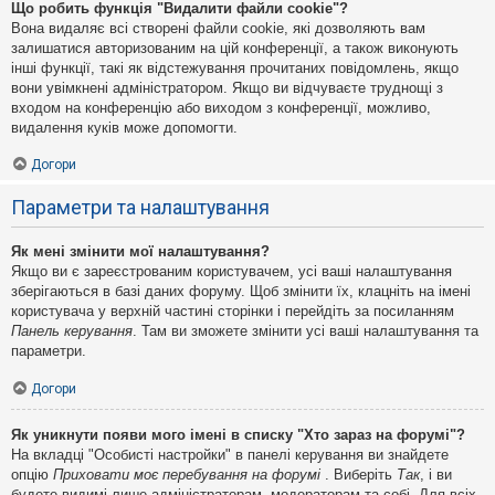
Що робить функція "Видалити файли cookie"?
Вона видаляє всі створені файли cookie, які дозволяють вам
залишатися авторизованим на цій конференції, а також виконують
інші функції, такі як відстежування прочитаних повідомлень, якщо
вони увімкнені адміністратором. Якщо ви відчуваєте труднощі з
входом на конференцію або виходом з конференції, можливо,
видалення куків може допомогти.
Догори
Параметри та налаштування
Як мені змінити мої налаштування?
Якщо ви є зареєстрованим користувачем, усі ваші налаштування
зберігаються в базі даних форуму. Щоб змінити їх, клацніть на імені
користувача у верхній частині сторінки і перейдіть за посиланням
Панель керування
. Там ви зможете змінити усі ваші налаштування та
параметри.
Догори
Як уникнути появи мого імені в списку "Хто зараз на форумі"?
На вкладці "Особисті настройки" в панелі керування ви знайдете
опцію
Приховати моє перебування на форумі
. Виберіть
Так
, і ви
будете видимі лише адміністраторам, модераторам та собі. Для всіх