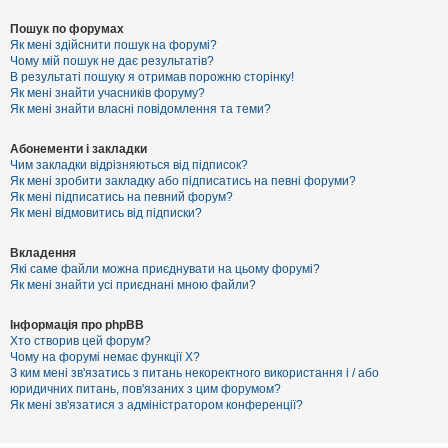
Пошук по форумах
Як мені здійснити пошук на форумі?
Чому мій пошук не дає результатів?
В результаті пошуку я отримав порожню сторінку!
Як мені знайти учасників форуму?
Як мені знайти власні повідомлення та теми?
Абонементи і закладки
Чим закладки відрізняються від підписок?
Як мені зробити закладку або підписатись на певні форуми?
Як мені підписатись на певний форум?
Як мені відмовитись від підписки?
Вкладення
Які саме файли можна приєднувати на цьому форумі?
Як мені знайти усі приєднані мною файли?
Інформація про phpBB
Хто створив цей форум?
Чому на форумі немає функції X?
З ким мені зв'язатись з питань некоректного використання і / або
юридичних питань, пов'язаних з цим форумом?
Як мені зв'язатися з адміністратором конференції?