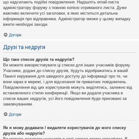
що надсилають подібні повідомлення. Надішліть email-листа
адміністратору форуму з повною копією отриманого листа. Дуже
важливо включити усі заголовки, в яких міститься детальна
інформація про відправника. Адміністратор зможе у цьому випадку
вжити необхідні заходи.
Догори
Друзі та недруги
Що таке список друзів та недругів?
Ви можете використовувати ці списки для інших учасників форуму.
Учасники, додані до списку друзів, будуть відображатись в вашій
Панелі керування для швидкого доступу до інформації про те, чи
вони зараз в мережі, і для відсилання їм приватних повідомлень.
Повідомлення від цих користувачів можуть виділятись, залежно від
встановленого стилю конференції. Якщо ви додали учасника в
список ваших недругів, усі його повідомлення буде приховано за
замовчуванням.
Догори
Як я можу додавати / видаляти користувачів до мого списку
друзів або недругів?
Ви можете додавати учасників в свої списки двома способами. В