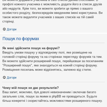
профілі кожного учасника є можливість додати його в список друзів
або недругів. Крім того, ви можете зробити це прямо з вашого
особистого розділу, безпосереднім введенням імені користувача. Ви
також можете видаляти учасників з ваших списків на тій самій
сторінці.
Догори
Пошук по форумах
Як мені здійснити пошук на форумі?
Введіть умови пошуку у відповідному полі, яке розміщене на
головній сторінці форуму та на сторінках перегляду форумів та тем.
Ви можете здійснити розширений пошук, перейшовши за посиланням
"Розширений пошук", яке знаходиться на кожній сторінці форуму.
Розміщення посилань може відрізнятись, залежно від стилю.
Догори
Чому мій пошук не дає результатів?
Ваш запит, можливо, був доволі невизначеним і включав багато
загальних слів, пошук за якими в phpBB не провадиться. Будьте
більш конкретні і скористайтесь можливостями розширеного пошуку.